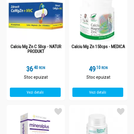
Calciu Mg Zn C 50cp - NATUR
Calciu Mg Zn 150cps - MEDICA
PRODUKT
36
.
4
49
.
1
RON
RON
Stoc epuizat
Stoc epuizat
Vezi detalii
Vezi detalii