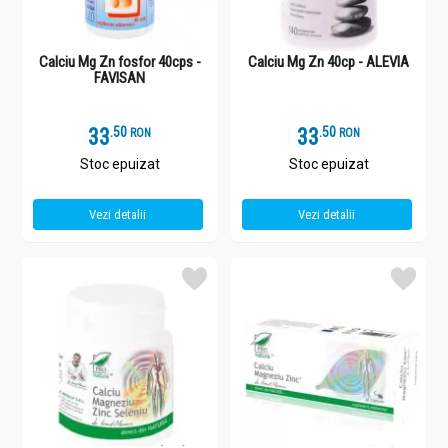
Calciu Mg Zn fosfor 40cps -
Calciu Mg Zn 40cp - ALEVIA
FAVISAN
33
.
5
33
.
5
RON
RON
Stoc epuizat
Stoc epuizat
Vezi detalii
Vezi detalii