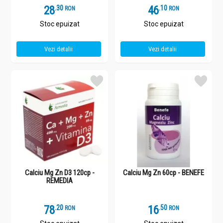
28
.
3
46
.
1
RON
RON
Stoc epuizat
Stoc epuizat
Vezi detalii
Vezi detalii
Calciu Mg Zn D3 120cp -
Calciu Mg Zn 60cp - BENEFE
REMEDIA
78
.
2
16
.
5
RON
RON