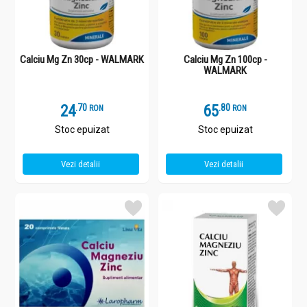
Calciu Mg Zn 30cp - WALMARK
Calciu Mg Zn 100cp -
WALMARK
24
.
7
65
.
8
RON
RON
Stoc epuizat
Stoc epuizat
Vezi detalii
Vezi detalii