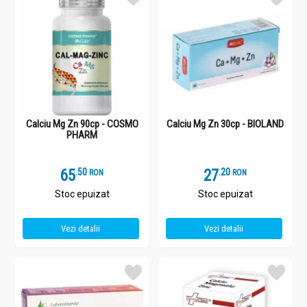
Calciu Mg Zn 90cp - COSMO
Calciu Mg Zn 30cp - BIOLAND
PHARM
65
.
5
27
.
2
RON
RON
Stoc epuizat
Stoc epuizat
Vezi detalii
Vezi detalii