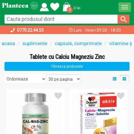
Togg
0 lei
0
navi
0770.22.44.55
Luni - Vineri 09:00 - 18:00
acasa
suplimente
capsule, comprimate
vitamine și
Tablete cu Calciu Magneziu Zinc
Filtreaza produsele