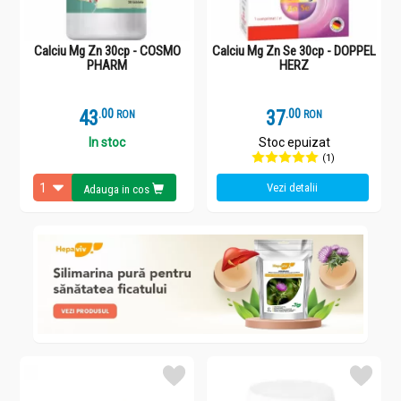
Calciu Mg Zn 30cp - COSMO
Calciu Mg Zn Se 30cp - DOPPEL
PHARM
HERZ
43
.
0
37
.
0
RON
RON
In stoc
Stoc epuizat
(1)
Vezi detalii
Adauga in cos