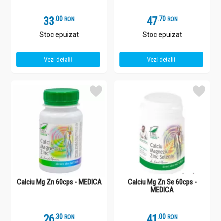
33
.
0
47
.
7
RON
RON
Stoc epuizat
Stoc epuizat
Vezi detalii
Vezi detalii
Calciu Mg Zn 60cps - MEDICA
Calciu Mg Zn Se 60cps -
MEDICA
26
.
3
41
.
0
RON
RON