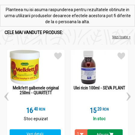
Planteea nu isi asuma raspunderea pentru rezultatele obtinute in
urma utilizarii produselor deoarece efectele acestora pot fi diferite
de la o persoana la alta.
CELE MAI VANDUTE PRODUSE:
Vezi toate >
Melkfett galbenele original
Ulei ricin 100ml - SEVA PLANT
250ml - QUARTETT
16
.
4
15
.
2
RON
RON
Stoc epuizat
In stoc
Vezi detalii
Adauga