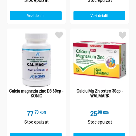
Stoc epuizat
Stoc epuizat
Vezi detalii
Vezi detalii
Calciu magneziu zinc D3 60cp -
Calciu Mg Zn osteo 30cp -
KONIG
WALMARK
77
.
7
25
.
9
RON
RON
Stoc epuizat
Stoc epuizat