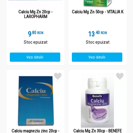
Calciu Mg Zn 20cp -
Calciu Mg Zn 50cp - VITALIA K
LAROPHARM
9
.
8
13
.
4
RON
RON
Stoc epuizat
Stoc epuizat
Vezi detalii
Vezi detalii
Calciu magneziu zinc 20cp -
Calciu Mg Zn 30cp - BENEFE