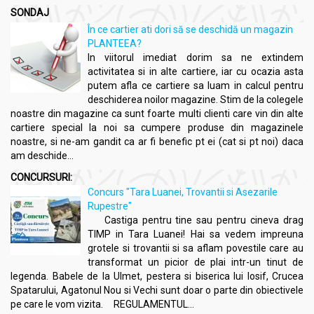
SONDAJ
În ce cartier ati dori să se deschidă un magazin
PLANTEEA?
In viitorul imediat dorim sa ne extindem
activitatea si in alte cartiere, iar cu ocazia asta
putem afla ce cartiere sa luam in calcul pentru
deschiderea noilor magazine. Stim de la colegele
noastre din magazine ca sunt foarte multi clienti care vin din alte
cartiere special la noi sa cumpere produse din magazinele
noastre, si ne-am gandit ca ar fi benefic pt ei (cat si pt noi) daca
am deschide...
CONCURSURI:
Concurs "Tara Luanei, Trovantii si Asezarile
Rupestre"
Castiga pentru tine sau pentru cineva drag
TIMP in Tara Luanei! Hai sa vedem impreuna
grotele si trovantii si sa aflam povestile care au
transformat un picior de plai intr-un tinut de
legenda. Babele de la Ulmet, pestera si biserica lui Iosif, Crucea
Spatarului, Agatonul Nou si Vechi sunt doar o parte din obiectivele
pe care le vom vizita. REGULAMENTUL...