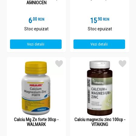
AMNIOCEN
6
.
0
15
.
9
RON
RON
Stoc epuizat
Stoc epuizat
Vezi detalii
Vezi detalii
Calciu Mg Zn forte 30cp -
Calciu magneziu zinc 100cp -
WALMARK
VITAKING