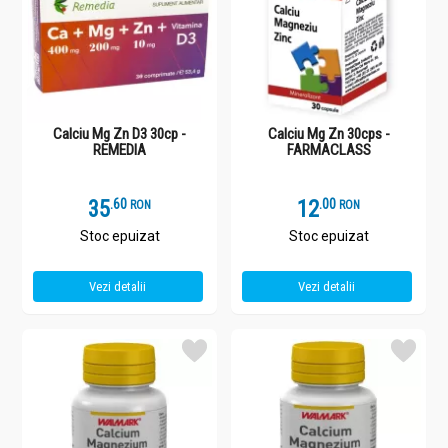
Calciu Mg Zn D3 30cp -
Calciu Mg Zn 30cps -
REMEDIA
FARMACLASS
35
.
6
12
.
0
RON
RON
Stoc epuizat
Stoc epuizat
Vezi detalii
Vezi detalii