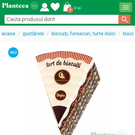
Togg
0 lei
0
navi
acasa
gustărele
biscuiți, fursecuri, turte dulci
biscu
SALE