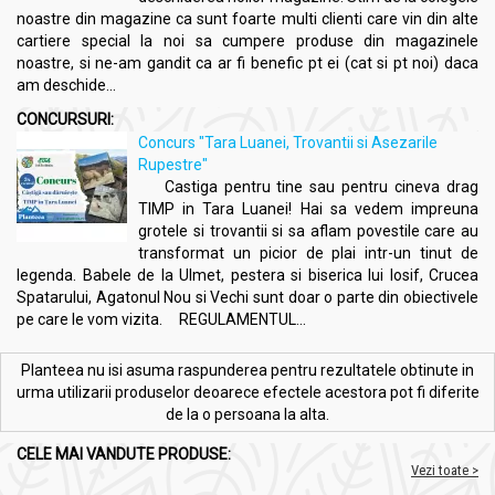
noastre din magazine ca sunt foarte multi clienti care vin din alte
cartiere special la noi sa cumpere produse din magazinele
Precauții, atenționări și sfaturi:
noastre, si ne-am gandit ca ar fi benefic pt ei (cat si pt noi) daca
Tort biscuiti vegan artizanal 150g - AMBROZIA
am deschide...
CONCURSURI:
Datorită procesului de producție într-o unitate în care se
Concurs "Tara Luanei, Trovantii si Asezarile
procesează soia, nuci, fructe cu coajă lemnoasă și
Rupestre"
făinuri care conțin gluten, se recomandă precauție în
Castiga pentru tine sau pentru cineva drag
cazul persoanelor cu alergii sau intoleranțe la aceste
TIMP in Tara Luanei! Hai sa vedem impreuna
ingrediente.
grotele si trovantii si sa aflam povestile care au
De asemenea, se recomandă păstrarea produsului la loc
transformat un picior de plai intr-un tinut de
uscat și răcoros pentru a menține prospețimea și
legenda. Babele de la Ulmet, pestera si biserica lui Iosif, Crucea
calitatea gustului.
Spatarului, Agatonul Nou si Vechi sunt doar o parte din obiectivele
Valabilitate:
1 luna de la data fabricației.
pe care le vom vizita. REGULAMENTUL...
Mod de consum:
Planteea nu isi asuma raspunderea pentru rezultatele obtinute in
urma utilizarii produselor deoarece efectele acestora pot fi diferite
Tort biscuiti vegan artizanal 150g - AMBROZIA
de la o persoana la alta.
Poate fi savurat ca o gustare delicioasă însoțită de o
CELE MAI VANDUTE PRODUSE:
băutură caldă sau rece, sau poate fi inclus în deserturi
Vezi toate >
creative și prăjituri de casă.