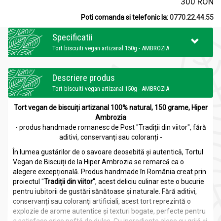
300 RON
Poti comanda si telefonic la:
0770.22.44.55
Specificatii
Tort biscuiti vegan artizanal 150g - AMBROZIA
Descriere produs
Tort biscuiti vegan artizanal 150g - AMBROZIA
Tort vegan de biscuiți artizanal 100% natural, 150 grame, Hiper
Ambrozia
- produs handmade romanesc de Post "Tradiții din viitor", fără
aditivi, conservanți sau coloranți -
În lumea gustărilor de o savoare deosebită și autentică, Tortul
Vegan de Biscuiți de la Hiper Ambrozia se remarcă ca o
alegere excepțională. Produs handmade în România creat prin
proiectul "
Tradiții din viitor"
, acest deliciu culinar este o bucurie
pentru iubitorii de gustări sănătoase și naturale. Fără aditivi,
conservanți sau coloranți artificiali, acest tort reprezintă o
explozie de arome autentice și texturi bogate, perfecte pentru