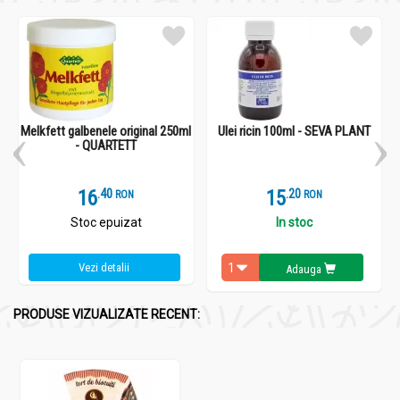
Poate fi servit alături de fructe proaspete sau topping-
uri vegane pentru o experiență gustativă desăvârșită.
De asemenea, poate fi împărțit cu cei dragi în momente
speciale sau poate fi oferit ca un cadou apreciat pentru
a împărți bucuria și aroma autentică a tradiției
gastronomice românești.
Melkfett galbenele original 250ml
Ulei ricin 100ml - SEVA PLANT
- QUARTETT
16
.
4
15
.
2
RON
RON
Stoc epuizat
In stoc
Vezi detalii
Adauga
PRODUSE VIZUALIZATE RECENT: