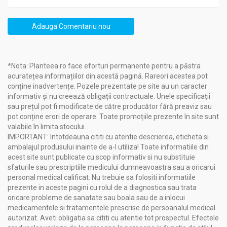
- sirop de struguri,
- ulei de cocos nehidrogenat,
Adauga Comentariu nou
lapte praf de cocos,
lapte praf de
soia
,
pudră de cacao naturală,
zahar brut din trestie,
*Nota: Planteea.ro face eforturi permanente pentru a păstra
ulei de cocos nehidrogenat,
acuratețea informațiilor din acestă pagină. Rareori acestea pot
fulgi de cocos,
conține inadvertențe. Pozele prezentate pe site au un caracter
coacăze negre deshidratate,
informativ și nu creează obligații contractuale. Unele specificații
amestec de condimente exotice (2%):
sau prețul pot fi modificate de către producător fără preaviz sau
- anason stelat,
pot conține erori de operare. Toate promoțiile prezente în site sunt
- cuișoare,
valabile în limita stocului.
- cardamom,
IMPORTANT: Intotdeauna cititi cu atentie descrierea, eticheta si
- scorțișoară
,
ambalajul produsului inainte de a-l utiliza! Toate informatiile din
- ghimbir,
acest site sunt publicate cu scop informativ si nu substituie
- ulei esențial de portocale.
sfaturile sau prescriptiile medicului dumneavoastra sau a oricarui
Alergenii sunt marcați cu
bold
.
personal medical calificat. Nu trebuie sa folositi informatiile
Produs DE POST, realizat și ambalat manual, din ingrediente
prezente in aceste pagini cu rolul de a diagnostica sau trata
naturale, fără emulgatori, aditivi, conservanți sau coloranți
oricare probleme de sanatate sau boala sau de a inlocui
artificiali.
medicamentele si tratamentele prescrise de persoanalul medical
autorizat. Aveti obligatia sa cititi cu atentie tot prospectul. Efectele