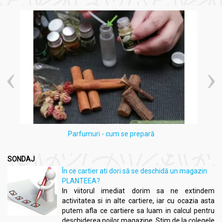
Beneficii:
Tort biscuiti vegan artizanal 150g - AMBROZIA
Sursă de fibre alimentare
: Ajută la menținerea sănătății
tractului digestiv și la reglarea tranzitului intestinal.
Bogat în antioxidanți
: Contribuie la protejarea celulelor
împotriva daunelor provocate de radicalii liberi și
încetinește procesul de îmbătrânire.
Fără aditivi sau conservanți artificiali
: Oferă o opțiune
sigură și sănătoasă pentru consum, fără riscuri asociate
cu aditivii sau conservanții artificiali.
Potrivit pentru diete vegane și vegetariene
: Nu conține
ingrediente de origine animală, fiind astfel adecvat
Parfumuri - cum se prepară
pentru persoanele care urmează o dietă vegană sau
vegetariană.
Satisfacția gustului și a poftelor dulci
: Oferă o
SONDAJ
experiență gustativă satisfăcătoare și delicioasă, fără a
În ce cartier ati dori să se deschidă un magazin
compromite sănătatea.
PLANTEEA?
Bogat în nutrienți esențiali
: Adaugă un aport valoros de
In viitorul imediat dorim sa ne extindem
nutrienți, precum acizi grași sănătoși și minerale, care
activitatea si in alte cartiere, iar cu ocazia asta
contribuie la menținerea sănătății pielii, părului și a
putem afla ce cartiere sa luam in calcul pentru
sistemului imunitar.
deschiderea noilor magazine. Stim de la colegele