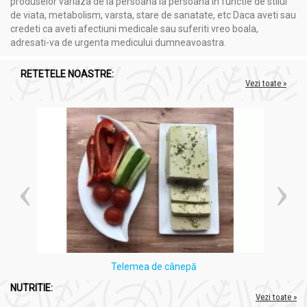
produselor variaza de la persoana la persoana in functie de stilul
de viata, metabolism, varsta, stare de sanatate, etc Daca aveti sau
credeti ca aveti afectiuni medicale sau suferiti vreo boala,
Produs
în
: România
adresati-va de urgenta medicului dumneavoastra.
RETETELE NOASTRE:
Informatii nutritionale
Vezi toate »
Tort biscuiti vegan artizanal 150g - AMBROZIA
pentru 100g
:
Valoare energetică
: 1449kJ / 345kcal (17,2% CR%*)
Grăsimi
: 11,8g (16,8% CR%*)
- din care
acizi grași
saturați
: 6g (30% CR%*)
Glucide
: 48,6g (18,7% CR%*)
- din care
zaharuri
: 9,5g (10,5% CR%*)
Fibre
: 8.0g (26% CR%*)
Proteine
: 7,1g (14,3% CR%*)
Săruri
: 0,9g (1,5% CR%*)
*Consumul de referință pentru un adult obișnuit (8400
Telemea de cânepă
kJ/2000 kcal)
NUTRITIE:
Vezi toate »