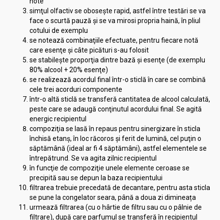
note
simţul olfactiv se oboseşte rapid, astfel între testări se va
face o scurtă pauză şi se va mirosi propria haină, în pliul
cotului de exemplu
se notează combinaţiile efectuate, pentru fiecare notă
care esenţe şi câte picături s-au folosit
se stabileşte proporţia dintre bază şi esenţe (de exemplu
80% alcool + 20% esenţe)
se realizează acordul final într-o sticlă în care se combină
cele trei acorduri componente
într-o altă sticlă se transferă cantitatea de alcool calculată,
peste care se adaugă conţinutul acordului final. Se agită
energic recipientul
compoziţia se lasă în repaus pentru sinergizare în sticla
închisă etanş, în loc răcoros şi ferit de lumină, cel puţin o
săptămână (ideal ar fi 4 săptămâni), astfel elementele se
întrepătrund. Se va agita zilnic recipientul
în funcţie de compoziţie unele elemente ceroase se
precipită sau se depun la baza recipientului
filtrarea trebuie precedată de decantare, pentru asta sticla
se pune la congelator seara, până a doua zi dimineața
urmează filtrarea (cu o hârtie de filtru sau cu o pâlnie de
filtrare), după care parfumul se transferă în recipientul