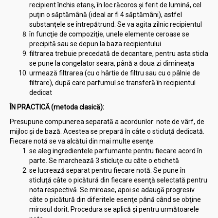
recipient închis etanş, în loc răcoros şi ferit de lumină, cel
puţin o săptămână (ideal ar fi 4 săptămâni), astfel
substanțele se întrepătrund. Se va agita zilnic recipientul
în funcţie de compoziţie, unele elemente ceroase se
precipită sau se depun la baza recipientului
filtrarea trebuie precedată de decantare, pentru asta sticla
se pune la congelator seara, până a doua zi dimineața
urmează filtrarea (cu o hârtie de filtru sau cu o pâlnie de
filtrare), după care parfumul se transferă în recipientul
dedicat
ÎN PRACTICĂ (metoda clasică):
Presupune compunerea separată a acordurilor: note de vârf, de
mijloc şi de bază. Acestea se prepară în câte o sticluţă dedicată.
Fiecare notă se va alcătui din mai multe esenţe.
se aleg ingredientele parfumante pentru fiecare acord în
parte. Se marchează 3 sticluţe cu câte o etichetă
se lucrează separat pentru fiecare notă. Se pune în
sticluţă câte o picătură din fiecare esenţă selectată pentru
nota respectivă. Se miroase, apoi se adaugă progresiv
câte o picătură din diferitele esenţe până când se obţine
mirosul dorit. Procedura se aplică şi pentru următoarele