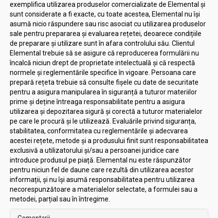
exemplifica utilizarea produselor comercializate de Elemental și
sunt considerate a fi exacte, cu toate acestea, Elemental nu își
asumă nicio răspundere sau risc asociat cu utilizarea produselor
sale pentru prepararea și evaluarea rețetei, deoarece condițiile
de preparare și utilizare sunt în afara controlului său. Clientul
Elemental trebuie să se asigure că reproducerea formulării nu
încalcă niciun drept de proprietate intelectuală și că respectă
normele și reglementările specifice în vigoare. Persoana care
prepară rețeta trebuie să consulte fișele cu date de securitate
pentru a asigura manipularea în siguranță a tuturor materiilor
prime și deține întreaga responsabilitate pentru a asigura
utilizarea și depozitarea sigură și corectă a tuturor materialelor
pe care le procură și le utilizează. Evaluările privind siguranța,
stabilitatea, conformitatea cu reglementările și adecvarea
acestei rețete, metode și a produsului finit sunt responsabilitatea
exclusivă a utilizatorului și/sau a persoanei juridice care
introduce produsul pe piață. Elemental nu este răspunzător
pentru niciun fel de daune care rezultă din utilizarea acestor
informații, și nu își asumă responsabilitatea pentru utilizarea
necorespunzătoare a materialelor selectate, a formulei sau a
metodei, parțial sau în întregime.