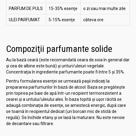
PARFUM DE PULS
15-35% esenţe
o zi sau mai multe zile
ULEI PARFUMAT
5-15% esenţe
câteva ore
Compoziţii parfumante solide
Au la bază ceară (este recomandată ceara de soia în general dar
şi cea de albine este bună) şi unturi/uleiuri vegetale.
Concentraţia în ingrediente parfumante poate fi între 5 şi 35%.
Pentru formularea esenţei se urmează paşii indicaţi la
prepararea parfumurilor în bază de alcool. Baza se pregăteşte
prin topirea pe baie de apă într-un recipient termorezistent a
cearei şi a untului/uleiului ales. În baza topită şi uşor răcită se
adaugă combinaţia de esenţe, se amestecă energic, după care
se toarnă în recipientul dedicat (un borcan mic de sticlă de
regulă). Se închide etanş şi se lasă la maturare. Nu este nevoie
de decantare sau filtrare.