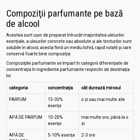
Compoziţii parfumante pe bază
de alcool
Acestea sunt uşor de preparat întrucât majoritatea uleiurilor
esenţiale, a uleiurilor concrete sau absolute şi ale tincturilor sunt
solubile în alcool, acesta fiind un mediu lichid, rapid volatil şi care
conservă foarte bine compoziţia.
Compoziţiile parfumante se împart în categorii diferenţiate de
concentraţia în ingrediente parfumante respectiv de destinaţia
lor.
categoria
concentraţia
cât durează mirosul
PARFUM
15-35%
o zi sau mai multe zile
esenţe
APĂ DE PARFUM
10-20%
mai multe ore, până la o
esenţe
zi
APĂ DE
5-10% esenţe
2-3 ore