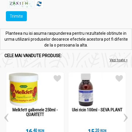
Trimite
Planteea nu isi asuma raspunderea pentru rezultatele obtinute in
urma utilizarii produselor deoarece efectele acestora pot fi diferite
de la o persoana la alta.
CELE MAI VANDUTE PRODUSE:
Vezi toate >
Melkfett galbenele 250ml -
Ulei ricin 100ml - SEVA PLANT
QUARTETT
.
4
.
2
RON
RON