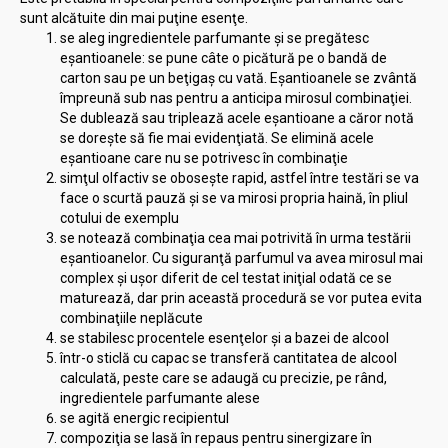
sunt alcătuite din mai puţine esenţe.
se aleg ingredientele parfumante şi se pregătesc
eşantioanele: se pune câte o picătură pe o bandă de
carton sau pe un beţigaş cu vată. Eşantioanele se zvântă
împreună sub nas pentru a anticipa mirosul combinaţiei.
Se dublează sau triplează acele eşantioane a căror notă
se doreşte să fie mai evidenţiată. Se elimină acele
eşantioane care nu se potrivesc în combinaţie
simţul olfactiv se oboseşte rapid, astfel între testări se va
face o scurtă pauză şi se va mirosi propria haină, în pliul
cotului de exemplu
se notează combinaţia cea mai potrivită în urma testării
eşantioanelor. Cu siguranţă parfumul va avea mirosul mai
complex şi uşor diferit de cel testat iniţial odată ce se
maturează, dar prin această procedură se vor putea evita
combinaţiile neplăcute
se stabilesc procentele esenţelor şi a bazei de alcool
într-o sticlă cu capac se transferă cantitatea de alcool
calculată, peste care se adaugă cu precizie, pe rând,
ingredientele parfumante alese
se agită energic recipientul
compoziţia se lasă în repaus pentru sinergizare în