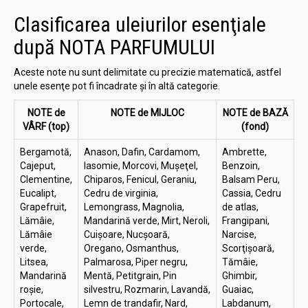
Clasificarea uleiurilor esenţiale
după NOTA PARFUMULUI
Aceste note nu sunt delimitate cu precizie matematică, astfel
unele esenţe pot fi încadrate şi în altă categorie.
NOTE de
NOTE de MIJLOC
NOTE de BAZĂ
VÂRF (top)
(fond)
Bergamotă,
Anason, Dafin, Cardamom,
Ambrette,
Cajeput,
Iasomie, Morcovi, Muşeţel,
Benzoin,
Clementine,
Chiparos, Fenicul, Geraniu,
Balsam Peru,
Eucalipt,
Cedru de virginia,
Cassia, Cedru
Grapefruit,
Lemongrass, Magnolia,
de atlas,
Lămâie,
Mandarină verde, Mirt, Neroli,
Frangipani,
Lămâie
Cuişoare, Nucşoară,
Narcise,
verde,
Oregano, Osmanthus,
Scorţişoară,
Litsea,
Palmarosa, Piper negru,
Tămâie,
Mandarină
Mentă, Petitgrain, Pin
Ghimbir,
roșie,
silvestru, Rozmarin, Lavandă,
Guaiac,
Portocale,
Lemn de trandafir, Nard,
Labdanum,