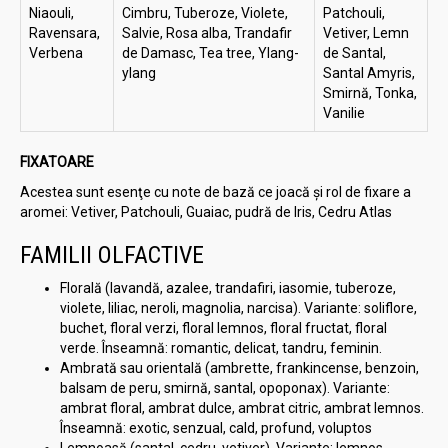
Niaouli,
Cimbru, Tuberoze, Violete,
Patchouli,
Ravensara,
Salvie, Rosa alba, Trandafir
Vetiver, Lemn
Verbena
de Damasc, Tea tree, Ylang-
de Santal,
ylang
Santal Amyris,
Smirnă, Tonka,
Vanilie
FIXATOARE
Acestea sunt esenţe cu note de bază ce joacă şi rol de fixare a
aromei: Vetiver, Patchouli, Guaiac, pudră de Iris, Cedru Atlas
FAMILII OLFACTIVE
Florală (lavandă, azalee, trandafiri, iasomie, tuberoze,
violete, liliac, neroli, magnolia, narcisa). Variante: soliflore,
buchet, floral verzi, floral lemnos, floral fructat, floral
verde. Înseamnă: romantic, delicat, tandru, feminin.
Ambrată sau orientală (ambrette, frankincense, benzoin,
balsam de peru, smirnă, santal, opoponax). Variante:
ambrat floral, ambrat dulce, ambrat citric, ambrat lemnos.
Înseamnă: exotic, senzual, cald, profund, voluptos