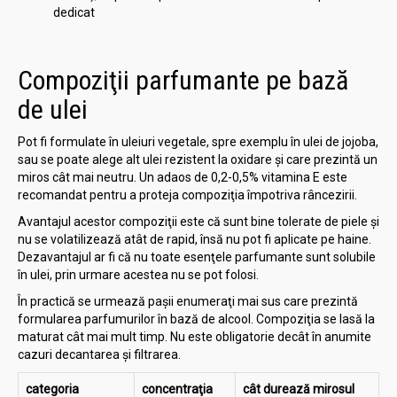
dedicat
Compoziţii parfumante pe bază
de ulei
Pot fi formulate în uleiuri vegetale, spre exemplu în ulei de jojoba,
sau se poate alege alt ulei rezistent la oxidare şi care prezintă un
miros cât mai neutru. Un adaos de 0,2-0,5% vitamina E este
recomandat pentru a proteja compoziţia împotriva râncezirii.
Avantajul acestor compoziţii este că sunt bine tolerate de piele şi
nu se volatilizează atât de rapid, însă nu pot fi aplicate pe haine.
Dezavantajul ar fi că nu toate esenţele parfumante sunt solubile
în ulei, prin urmare acestea nu se pot folosi.
În practică se urmează paşii enumeraţi mai sus care prezintă
formularea parfumurilor în bază de alcool. Compoziţia se lasă la
maturat cât mai mult timp. Nu este obligatorie decât în anumite
cazuri decantarea şi filtrarea.
categoria
concentraţia
cât durează mirosul