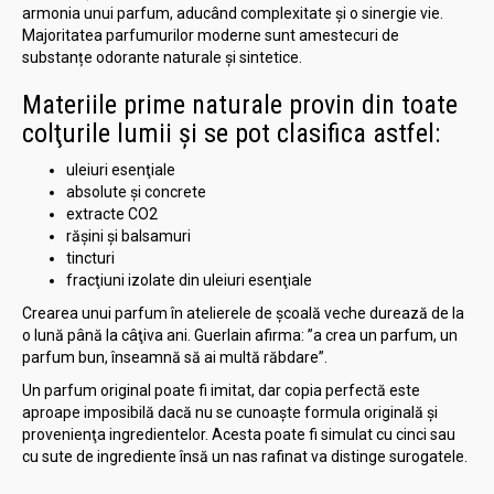
armonia unui parfum, aducând complexitate şi o sinergie vie.
Majoritatea parfumurilor moderne sunt amestecuri de
substanțe odorante naturale şi sintetice.
Materiile prime naturale provin din toate
colţurile lumii şi se pot clasifica astfel:
uleiuri esenţiale
absolute şi concrete
extracte CO2
răşini şi balsamuri
tincturi
fracţiuni izolate din uleiuri esenţiale
Crearea unui parfum în atelierele de şcoală veche durează de la
o lună până la câţiva ani. Guerlain afirma: ”a crea un parfum, un
parfum bun, înseamnă să ai multă răbdare”.
Un parfum original poate fi imitat, dar copia perfectă este
aproape imposibilă dacă nu se cunoaşte formula originală şi
provenienţa ingredientelor. Acesta poate fi simulat cu cinci sau
cu sute de ingrediente însă un nas rafinat va distinge surogatele.