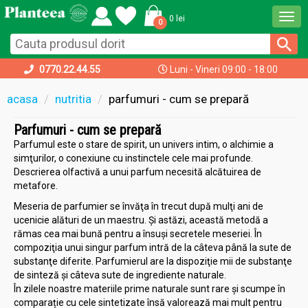
Togg
0 lei
0
navi
0770.22.44.55
Luni - Vineri 09:00 - 18:00
acasa
nutritia
parfumuri - cum se prepară
Parfumuri - cum se prepară
Parfumul este o stare de spirit, un univers intim, o alchimie a
simţurilor, o conexiune cu instinctele cele mai profunde.
Descrierea olfactivă a unui parfum necesită alcătuirea de
metafore.
Meseria de parfumier se învăţa în trecut după mulţi ani de
ucenicie alături de un maestru. Și astăzi, această metodă a
rămas cea mai bună pentru a însuşi secretele meseriei. În
compoziţia unui singur parfum intră de la câteva până la sute de
substanţe diferite. Parfumierul are la dispoziţie mii de substanţe
de sinteză şi câteva sute de ingrediente naturale.
În zilele noastre materiile prime naturale sunt rare şi scumpe în
comparație cu cele sintetizate însă valorează mai mult pentru