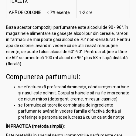
TOALETĂ
APĂ DE COLONIE
< 7% esenţe
1-2 ore
Baza acestor compoziţii parfumante este alcoolul de 90 - 96°. În
magazinele alimentare se găseşte alcool pur din cereale, rareori
în farmacii se mai poate găsi alcool de 70° non-denaturat. Pentru
apa de colonie, având în vedere că se utilizează mai puţine
esenţe, se poate folosi alcool de 60°-90°. Pentru a obţine o tărie
de 60° se amestecă 100 ml alcool de 96° plus 53 ml apă distilată
(florală).
Compunerea parfumului:
se efectuează preferabil dimineaţa, când simţim mai bine
şi nasul este odihnit. Corpul şi hainele să nu fie impregnate
de niciun miros (detergent, creme, mirosuri casnice)
se formulează teoretic combinaţia de ingrediente
parfumante având în vedere familia olfactivă dorită şi
preferinţele personale; se lucrează cu un caiet de notiţe
ÎN PRACTICĂ (metoda simplă):
Este pretabilă în special pentru compoziţiile parfumante care