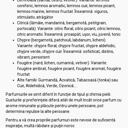
Lemnoasă (santal, cedru, vetiver). Variante: lemnos
coniferic, lemnos aromatic, lemnos cuir, lemnos picant,
lemnos marine, lemnos fructat. Înseamnă: viguros,
stimulativ, atrăgător
Citrică (lămâie, mandarină, bergamotă, petitgrain,
portocală). Variante: citric floral, citric picant, citric lemnos,
citric aromatic. Înseamnă: proaspăt, uşor, viu, juvenil, tonic
Chypre (bergamotă, patchouli, labdanum, licheni).
Variante: chypre floral, chypre fructat, chypre aldehidic,
chypre verde, chypre cuir. Înseamnă: sofisticat, distins,
vibrant, persistent
Fougère (nard, lichen, cumarină, vetiver). Variante:
fougère ambrat, fougère picant, fougère aromat, fougère
fructat
Alte familii: Gurmandă, Acvatică, Tabacoasă (tonka) sau
Cuir, Aldehidică, Verde, Ozonică....
Parfumurile se simt diferit în funcţie de tipul şi chimia pielii.
Gusturile şi preferinţele diferă atât de mult încât orice parfum cu
arome minunate şi plăcute pentru unele persoane, pot
determina repulsie la alte persoane.
Pentru a vă crea propriile parfumuri este nevoie de suficientă
inspiraţie, multă răbdare și puţin noroc