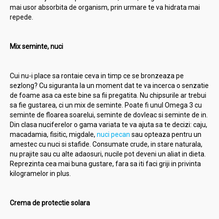
mai usor absorbita de organism, prin urmare te va hidrata mai
repede.
Mix seminte, nuci
Cui nu-i place sa rontaie ceva in timp ce se bronzeaza pe
sezlong? Cu siguranta la un moment dat te va incerca o senzatie
de foame asa ca este bine sa fii pregatita. Nu chipsurile ar trebui
sa fie gustarea, ci un mix de seminte. Poate fi unul Omega 3 cu
seminte de floarea soarelui, seminte de dovleac si seminte de in.
Din clasa nuciferelor o gama variata te va ajuta sa te decizi: caju,
macadamia, fisitic, migdale,
nuci pecan
sau opteaza pentru un
amestec cu nuci si stafide. Consumate crude, in stare naturala,
nu prajite sau cu alte adaosuri, nucile pot deveni un aliat in dieta.
Reprezinta cea mai buna gustare, fara sa iti faci griji in privinta
kilogramelor in plus.
Crema de protectie solara