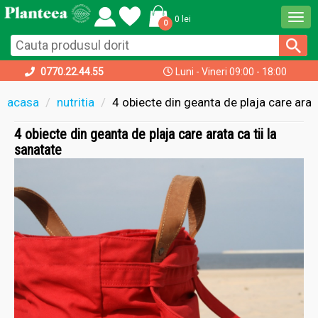
Togg
0 lei
0
navi
0770.22.44.55
Luni - Vineri 09:00 - 18:00
acasa
nutritia
4 obiecte din geanta de plaja care arata
4 obiecte din geanta de plaja care arata ca tii la
sanatate