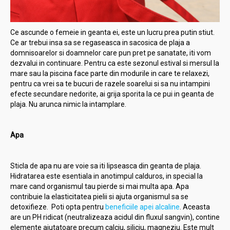
Ce ascunde o femeie in geanta ei, este un lucru prea putin stiut.
Ce ar trebui insa sa se regaseasca in sacosica de plaja a
domnisoarelor si doamnelor care pun pret pe sanatate, iti vom
dezvalui in continuare. Pentru ca este sezonul estival si mersul la
mare sau la piscina face parte din modurile in care te relaxezi,
pentru ca vrei sa te bucuri de razele soarelui si sa nu intampini
efecte secundare nedorite, ai grija sporita la ce pui in geanta de
plaja. Nu arunca nimic la intamplare.
Apa
Sticla de apa nu are voie sa iti lipseasca din geanta de plaja.
Hidratarea este esentiala in anotimpul calduros, in special la
mare cand organismul tau pierde si mai multa apa. Apa
contribuie la elasticitatea pielii si ajuta organismul sa se
detoxifieze. Poti opta pentru
beneficiile apei alcaline
. Aceasta
are un PH ridicat (neutralizeaza acidul din fluxul sangvin), contine
elemente ajutatoare precum calciu, siliciu, magneziu. Este mult