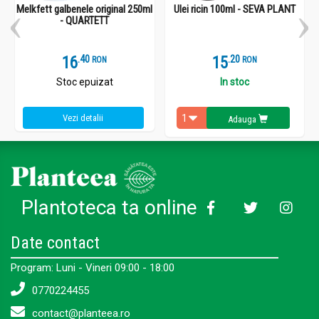
Melkfett galbenele original 250ml
Ulei ricin 100ml - SEVA PLANT
- QUARTETT
16
.
4
15
.
2
RON
RON
Stoc epuizat
In stoc
Vezi detalii
Adauga
Plantoteca ta online
Date contact
Program: Luni - Vineri 09:00 - 18:00
0770224455
contact@planteea.ro