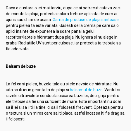
Daca o gustare o iei mai tarziu, dupa ce ai petrecut cateva zeci
de minute la plaja, protectia solara trebuie aplicata de cum ai
ajuns sau chiar de acasa.
Gama de produse de plaja santoase
pentru pielea ta este variata. Gasesti de la crema pe care sa o
aplici inainte de expunerea la soare pana la gelul
racoritor/laptele hidratant dupa plaja. Nu ignora si nu alege in
graba! Radiatiile UV sunt periculoase, iar protectia ta trebuie sa
fie adecvata.
Balsam de buze
La fel ca si pielea, buzele tale au si ele nevoie de hidratare. Nu
uita sa iti iei in geanta ta de plaja si
balsamul de buze
. Vantul si
razele ultraviolete conduc la uscarea buzelor, deci grija pentru
ele trebuie sa fie una suficient de mare. Este important nu doar
sa il iei si sa il tii la tine, ci sa il folosesti frecvent. Opteaza pentru
o textura si un miros care sa iti placa, astfel incat sa iti fie drag sa
il folosesti.