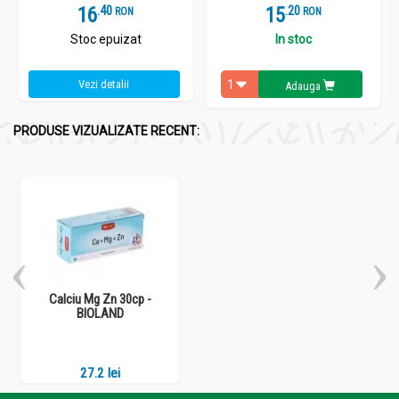
16
.
4
15
.
2
RON
RON
Stoc epuizat
In stoc
Vezi detalii
Adauga
PRODUSE VIZUALIZATE RECENT:
Calciu Mg Zn 30cp -
BIOLAND
27.2 lei