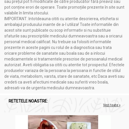
sau prețul pot fi modificate de către producător fără preaviz sau
pot conține erori de operare. Toate promoțiile prezente în site sunt
valabile în limita stocului.
IMPORTANT: Intotdeauna cititi cu atentie descrierea, eticheta si
ambalajul produsului inainte de a-l utiliza! Toate informatiile din
acest site sunt publicate cu scop informativ si nu substituie
sfaturile sau prescriptiile medicului dumneavoastra sau a oricarui
personal medical calificat. Nu trebuie sa folositi informatiile
prezente in aceste pagini cu rolul de a diagnostica sau trata
oricare probleme de sanatate sau boala sau de a inlocui
medicamentele si tratamentele prescrise de persoanalul medical
autorizat. Aveti obligatia sa cititi cu atentie tot prospectul. Efectele
produselor variaza de la persoana la persoana in functie de stilul
de viata, metabolism, varsta, stare de sanatate, etc Daca aveti sau
credeti ca aveti afectiuni medicale sau suferiti vreo boala,
adresati-va de urgenta medicului dumneavoastra.
RETETELE NOASTRE:
Vezi toate »