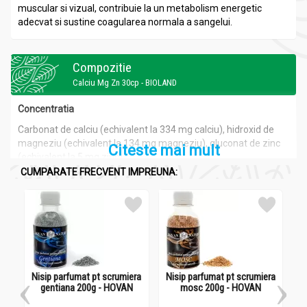
muscular si vizual, contribuie la un metabolism energetic
adecvat si sustine coagularea normala a sangelui.
Compozitie
Calciu Mg Zn 30cp - BIOLAND
Concentratia
Carbonat de calciu (echivalent la 334 mg calciu), hidroxid de
magneziu (echivalent la 134 mg magneziu), gluconat de zinc
Citeste mai mult
(echivalent la 5 mg zinc)
CUMPARATE FRECVENT IMPREUNA:
Recomandari
Calciu Mg Zn 30cp - BIOLAND
Calciul
este mineralul cel mai bogat reprezentat in organismul
Nisip parfumat pt scrumiera
Nisip parfumat pt scrumiera
uman. Are rol important in mineralizarea oaselor si a dintilor,
gentiana 200g - HOVAN
mosc 200g - HOVAN
functionarea sistemului nervos, contractia musculara,
mentinerea ritmului normal al inimii. Aportul adecvat de calciu