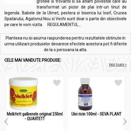
grotele si trovantii si sa aflam povestile care au
transformat un picior de plai intr-un tinut de
legenda. Babele de la Ulmet, pestera si biserica lui Iosif, Crucea
Spatarului, Agatonul Nou si Vechi sunt doar o parte din obiectivele
pe care le vom vizita. REGULAMENTUL...
Planteea nu isi asuma raspunderea pentru rezultatele obtinute in
urma utilizarii produselor deoarece efectele acestora pot fi diferite
de la o persoana la alta.
CELE MAI VANDUTE PRODUSE:
Vezi toate >
Melkfett galbenele original 250ml
Ulei ricin 100ml - SEVA PLANT
- QUARTETT