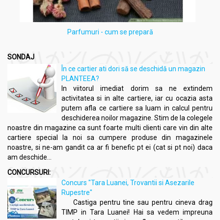
Parfumuri - cum se prepară
SONDAJ
În ce cartier ati dori să se deschidă un magazin
PLANTEEA?
In viitorul imediat dorim sa ne extindem
activitatea si in alte cartiere, iar cu ocazia asta
putem afla ce cartiere sa luam in calcul pentru
deschiderea noilor magazine. Stim de la colegele
noastre din magazine ca sunt foarte multi clienti care vin din alte
cartiere special la noi sa cumpere produse din magazinele
noastre, si ne-am gandit ca ar fi benefic pt ei (cat si pt noi) daca
am deschide...
CONCURSURI:
Concurs "Tara Luanei, Trovantii si Asezarile
Rupestre"
Castiga pentru tine sau pentru cineva drag
TIMP in Tara Luanei! Hai sa vedem impreuna