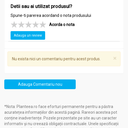
Detii sau ai utilizat produsul?
Administrare
Spune-ti parerea acordand o nota produsului
Calciu Mg Zn 30cp - BIOLAND
Acorda o nota
Mod de administrare:
Pentru adulti si copii de peste 9 ani cate 1
comprimat de 2 ori pe zi.
Adauga un review
×
Nu exista nici un comentariu pentru acest produs.
Adauga Comentariu nou
*Nota: Planteea.ro face eforturi permanente pentru a păstra
acuratețea informațiilor din acestă pagină. Rareori acestea pot
conține inadvertențe. Pozele prezentate pe site au un caracter
informativ și nu creează obligații contractuale. Unele specificații