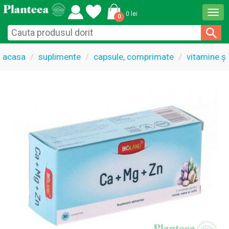
Togg
0 lei
0
navi
acasa
suplimente
capsule, comprimate
vitamine și