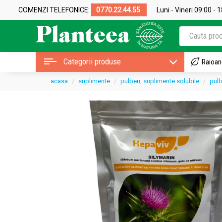
COMENZI TELEFONICE:
0770.22.44.55
Luni - Vineri 09:00 - 
Categorii produse
Raioan
acasa
suplimente
pulberi, suplimente solubile
pulb