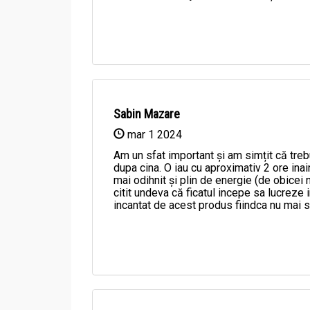
Conținutul total de polifenoli din acesta est
µmolTE / g și respectiv 192,6 µmol GAE / g.
Produsul este foarte bogat în proteine ​​- 20,5
Pe baza rezultatelor cercetării citate ale prod
Aici puteți vedea rezultatele actuale ale test
Sabin Mazare
mar 1 2024
Am un sfat important și am simțit că trebu
dupa cina. O iau cu aproximativ 2 ore in
mai odihnit și plin de energie (de obicei
citit undeva că ficatul incepe sa lucreze 
incantat de acest produs fiindca nu mai s