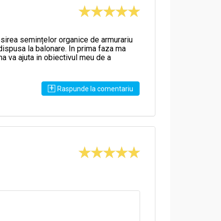
losirea semințelor organice de armurariu
edispusa la balonare. In prima faza ma
a va ajuta in obiectivul meu de a
+
Raspunde la comentariu
rea pe termen lung a medicamentelor care