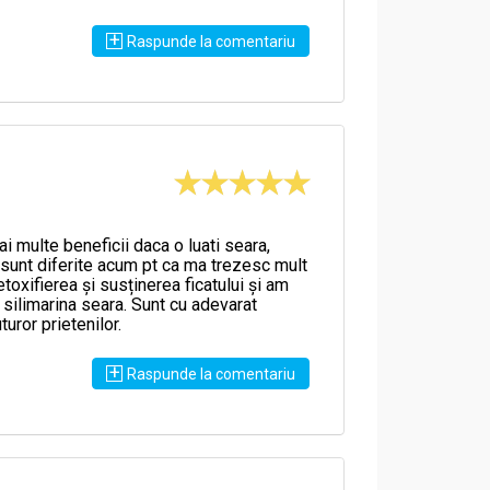
ă prin metodele ORAC și HORAC, este de 1425,8
+
Raspunde la comentariu
na E.
le, grăsimi și fibre.
i multe beneficii daca o luati seara,
sunt diferite acum pt ca ma trezesc mult
oxifierea și susținerea ficatului și am
 silimarina seara. Sunt cu adevarat
uror prietenilor.
+
Raspunde la comentariu