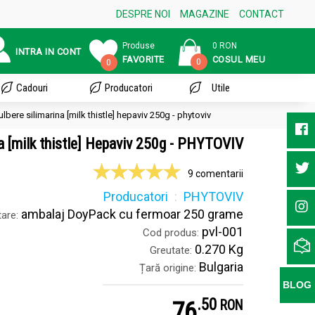
DESPRE NOI
MAGAZINE
CONTACT
Produse
0 RON
INTRA IN CONT
FAVORITE
COSUL MEU
0
0
Cadouri
Producatori
Utile
ulbere silimarina [milk thistle] hepaviv 250g - phytoviv
na [milk thistle] Hepaviv 250g - PHYTOVIV
9 comentarii
Producatori
PHYTOVIV
ambalaj DoyPack cu fermoar 250 grame
are:
pvl-001
Cod produs:
0.270 Kg
Greutate:
Bulgaria
Țară origine:
BLOG
.
5
76
RON