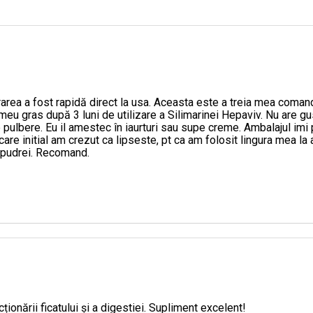
elor renale.
rarea a fost rapidă direct la usa. Aceasta este a treia mea coma
PHYTOVIV
i meu gras după 3 luni de utilizare a Silimarinei Hepaviv. Nu are g
ulbere. Eu il amestec în iaurturi sau supe creme. Ambalajul imi p
 care initial am crezut ca lipseste, pt ca am folosit lingura mea l
te de Silybum marianum (Milk Thistle).
l pudrei. Recomand.
PHYTOVIV
ină - 3,05g / 100g.
ționării ficatului și a digestiei. Supliment excelent!