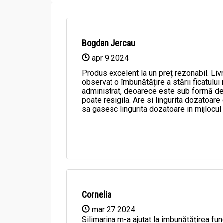
asemenea, are un efect protector asupra celul
Bogdan Jercau
apr 9 2024
Compozitie
Produs excelent la un preț rezonabil. Liv
Pulbere silimarina [milk thistle] Hepaviv 250g - 
observat o îmbunătățire a stării ficatulu
administrat, deoarece este sub formă de p
poate resigila. Are si lingurita dozatoare
100% semințe măcinate, parțial degresa
sa gasesc lingurita dozatoare in mijlocu
Fabricat si ambalat in
: Bulgaria
Informatii nutritionale
Pulbere silimarina [milk thistle] Hepaviv 250g - 
Cornelia
mar 27 2024
Produsul final este o sursă bogată de silimar
Silimarina m-a ajutat la îmbunătățirea func