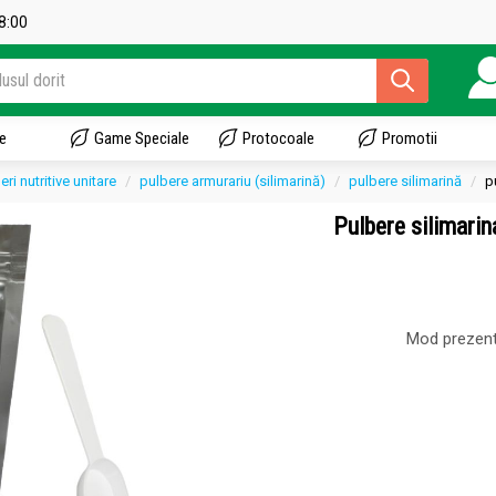
18:00
e
Game Speciale
Protocoale
Promotii
eri nutritive unitare
pulbere armurariu (silimarină)
pulbere silimarină
p
Pulbere silimari
Mod prezent