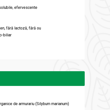
 solubile, efervescente
ten, fără lactoză, fără ou
-biliar
organice de armurariu (Silybum marianum)