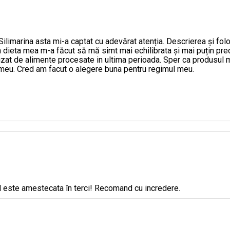
 Silimarina asta mi-a captat cu adevărat atenția. Descrierea și fo
 în dieta mea m-a făcut să mă simt mai echilibrata și mai puțin pr
uzat de alimente procesate in ultima perioada. Sper ca produsul m
ui meu. Cred am facut o alegere buna pentru regimul meu.
PHYTOVIV
că)
cool și droguri, leziuni prin radiații etc.), de exemplu, cu utiliza
 este amestecata în terci! Recomand cu incredere.
r biliare), colelitiază, colecistită cronică și altele.
amanita phalloida (Green Fly agaric)