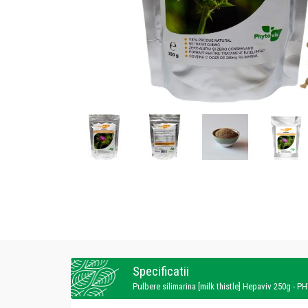
Specificatii
Pulbere silimarina [milk thistle] Hepaviv 250g - 