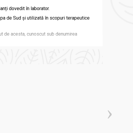
nți dovedit în laborator.
a de Sud și utilizată în scopuri terapeutice
inut de acesta, cunoscut sub denumirea
arțial degresate de Silybum marianum (Milk
are ambalaj.
prelucrată.
n niciun fel compoziția lor chimică.