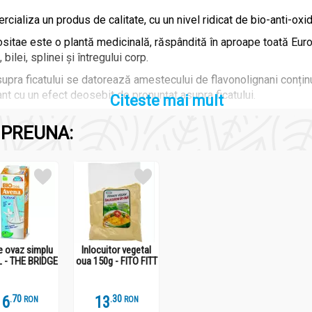
ializa un produs de calitate, cu un nivel ridicat de bio-anti-oxida
itae este o plantă medicinală, răspândită în aproape toată Europ
bilei, splinei și întregului corp.
asupra ficatului se datorează amestecului de flavonolignani conț
nt cu un efect deosebit de pronunțat asupra ficatului.
Citeste mai mult
e proteine, grăsimi și fibre utile.
PREUNA:
nguri de măsurare) de HEPAVIV conține doar semințe măcinate, p
rofilactică recomandată de 250 mg silimarină.
libinină, silicristină și silidianină).
VIV garantează calitatea și cantitatea substanțelor active din fiec
e ovaz simplu
Inlocuitor vegetal
care conțin silimarină?
L - THE BRIDGE
oua 150g - FITO FITT
prin calitatea materiei prime utilizate și prin modul în care este 
e de armurariu pentru a le face ușoare și eficiente nu schimbă î
16
.
7
13
.
3
RON
RON