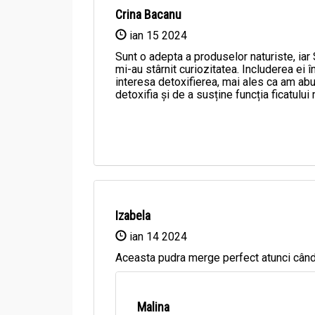
Crina Bacanu
ian 15 2024
Sunt o adepta a produselor naturiste, iar
mi-au stârnit curiozitatea. Includerea ei
interesa detoxifierea, mai ales ca am ab
detoxifia și de a susține funcția ficatul
Acțiuni și Recomandări:
Pulbere silimarina [milk thistle] Hepaviv 250g - 
- steatoză și ciroză hepatică
- inflamație cronică a ficatului (hepatită croni
Izabela
- leziuni toxice și metabolice ale ficatului (al
ian 14 2024
afectează funcția ficatului
Aceasta pudra merge perfect atunci când
- disfuncție a vezicii biliare (diskinezie a căilo
- intoxicații alimentare, otrăvire cu ciuperca 
Malina