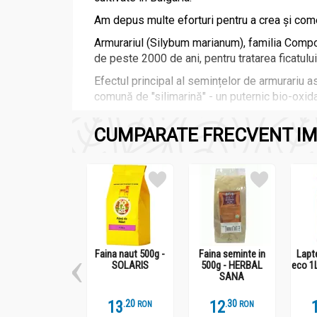
Am depus multe eforturi pentru a crea și comerc
Armurariul (Silybum marianum), familia Compos
de peste 2000 de ani, pentru tratarea ficatului, 
Efectul principal al semințelor de armurariu 
comună de "silimarină" - un puternic bio-oxida
Semințele sunt, de asemenea, o sursă bogată d
CUMPARATE FRECVENT IM
Ce conține HEPAVIV?
Doza zilnică recomandată de 8,5 grame (3 li
Thistle).
Această cantitate de preparat conține doza p
Silimarina este un amestec de flavonolignani (si
Controlul de laborator al fiecărui lot de HEPA
Faina naut 500g -
Faina seminte in
Lapt
De ce HEPAVIV este diferit de alte preparate 
SOLARIS
500g - HERBAL
eco 1
SANA
HEPAVIV diferă semnificativ de alte preparate 
Prelucrarea mecanică la care supunem semințel
13
.
2
12
.
3
RON
RON