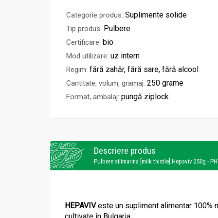
Suplimente solide
Categorie produs:
Pulbere
Tip produs:
bio
Certificare:
uz intern
Mod utilizare:
fără zahăr, fără sare, fără alcool
Regim:
250 grame
Cantitate, volum, gramaj:
pungă ziplock
Format, ambalaj:
Descriere produs
Pulbere silimarina [milk thistle] Hepaviv 250g - 
HEPAVIV
este un supliment alimentar 100% n
cultivate în Bulgaria.