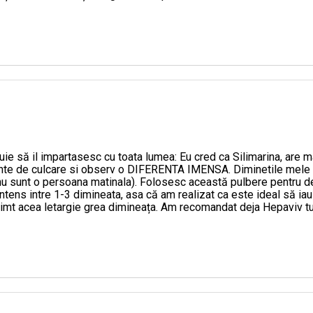
e de 2796,4 mg / 100g, iar activitatea lor antioxidantă, măsurat
 g / 100g, conține și 10,8 g / 100g ulei, o sursă naturală de vitami
usului nostru, putem spune că este o sursă bogată de proteine ​​uti
elor de laborator ale produsului nostru HEPAVIV.
ie să il impartasesc cu toata lumea: Eu cred ca Silimarina, are ma
ainte de culcare si observ o DIFERENTA IMENSA. Diminetile mele 
 nu sunt o persoana matinala). Folosesc această pulbere pentru det
intens intre 1-3 dimineata, asa că am realizat ca este ideal să iau
imt acea letargie grea dimineața. Am recomandat deja Hepaviv tut