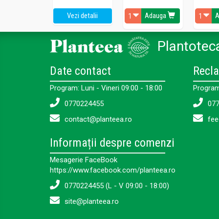
Vezi detalii
Adauga
A
Plantoteca
Date contact
Recla
Program: Luni - Vineri 09:00 - 18:00
Program:
0770224455
077
contact@planteea.ro
fee
Informații despre comenzi
Mesagerie FaceBook
https://www.facebook.com/planteea.ro
0770224455 (L - V 09:00 - 18:00)
site@planteea.ro