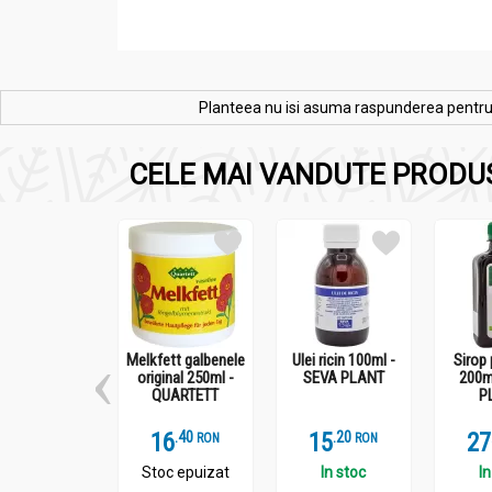
Planteea nu isi asuma raspunderea pentru re
CELE MAI VANDUTE PRODU
Melkfett galbenele
Ulei ricin 100ml -
Sirop 
original 250ml -
SEVA PLANT
200m
QUARTETT
P
16
.
4
15
.
2
27
RON
RON
Stoc epuizat
In stoc
In