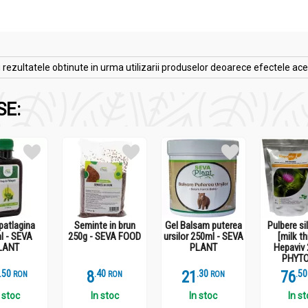
zultatele obtinute in urma utilizarii produselor deoarece efectele acesto
SE:
patlagina
Seminte in brun
Gel Balsam puterea
Pulbere si
l - SEVA
250g - SEVA FOOD
ursilor 250ml - SEVA
[milk th
LANT
PLANT
Hepaviv 
PHYTO
.
5
8
.
4
21
.
3
76
.
5
RON
RON
RON
 stoc
In stoc
In stoc
In s