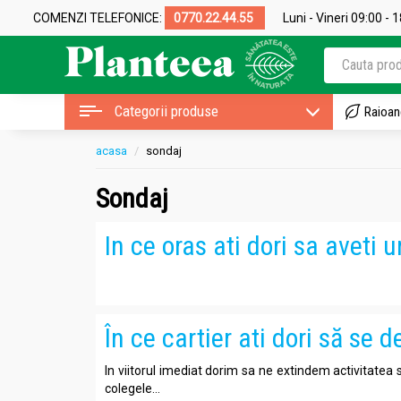
COMENZI TELEFONICE:
0770.22.44.55
Luni - Vineri 09:00 - 
Categorii produse
Raioan
acasa
sondaj
Sondaj
In ce oras ati dori sa avet
În ce cartier ati dori să s
In viitorul imediat dorim sa ne extindem activitatea 
colegele...