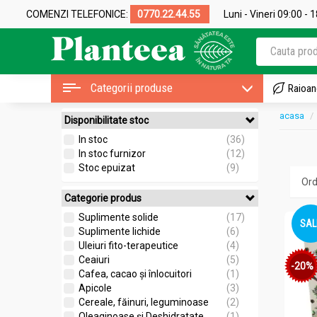
COMENZI TELEFONICE:
0770.22.44.55
Luni - Vineri 09:00 - 
Categorii produse
Raioan
acasa
Disponibilitate stoc
In stoc
(36)
In stoc furnizor
(12)
Stoc epuizat
(9)
Categorie produs
Suplimente solide
(17)
SAL
Suplimente lichide
(6)
Uleiuri fito-terapeutice
(4)
Ceaiuri
(5)
-20%
Cafea, cacao și înlocuitori
(1)
Apicole
(3)
Cereale, făinuri, leguminoase
(2)
Oleaginoase și Deshidratate
(1)