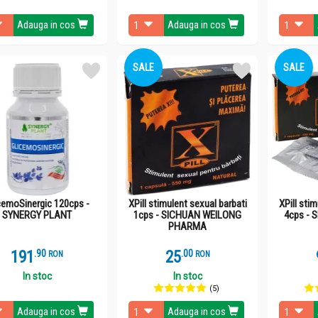
Adauga in cos
Adauga in cos
SALE
SALE
cemoSinergic 120cps -
XPill stimulent sexual barbati
XPill sti
SYNERGY PLANT
1cps - SICHUAN WEILONG
4cps -
PHARMA
191
.
9
25
.
0
RON
RON
In stoc
In stoc
(5)
Adauga in cos
Adauga in cos