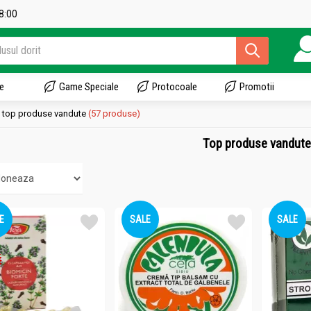
18:00
e
Game Speciale
Protocoale
Promotii
top produse vandute
(57 produse)
Top produse vandut
E
SALE
SALE