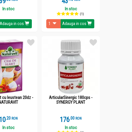
39
43
In stoc
In stoc
(1)
Adauga in cos
Adauga in cos
t cu leustean 20dz -
ArticularSinergic 180cps -
NATURAVIT
SYNERGY PLANT
10
.
2
176
.
0
RON
RON
In stoc
In stoc