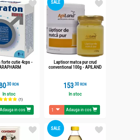
SALE
forte cutie 4cps -
Laptisor matca pur crud
ARAPHARM
conventional 100g - APILAND
80
.
3
153
.
3
RON
RON
In stoc
In stoc
(1)
Adauga in cos
Adauga in cos
SALE