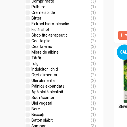
Comprimate
(3)
Pulbere
(1)
Creme solide
(1)
Bitter
(1)
Extract hidro-alcoolic
(1)
Fiolă, shot
(1)
Sirop fito-terapeutic
(3)
Ceai la plic
(2)
Ceai la vrac
(3)
SAL
Miere de albine
(1)
Tărâțe
(1)
fulgi
(1)
Îndulcitor lichid
(1)
Oțet alimentar
(2)
Ulei alimentar
(2)
Pâinică expandată
(1)
Apă plată alcalină
(1)
Suc răcoritor
(1)
Ulei vegetal
(1)
Stevi
Bere
(1)
Biscuiți
(1)
Baton slăbit
(1)
Șampon
(3)