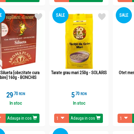
E
SALE
SALE
 Silueta [obezitate cura
Tarate grau mari 250g - SOLARIS
Otet mer
abire] 160g - BONCHIS
29
.
7
5
.
7
RON
RON
In stoc
In stoc
Adauga in cos
Adauga in cos