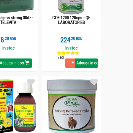
adipos strong 30dz -
COF 1200 120cps - QF
TELEVITA
LABORATORIES
8
.
2
224
.
2
RON
RON
In stoc
In stoc
(10)
Adauga in cos
Adauga in cos