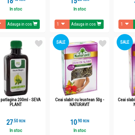
18
15
In stoc
In stoc
Adauga in cos
Adauga in cos
SALE
SALE
 patlagina 200ml - SEVA
Ceai slabit cu leustean 50g -
Ceai slabi
PLANT
NATURAVIT
27
.
5
10
.
9
RON
RON
In stoc
In stoc