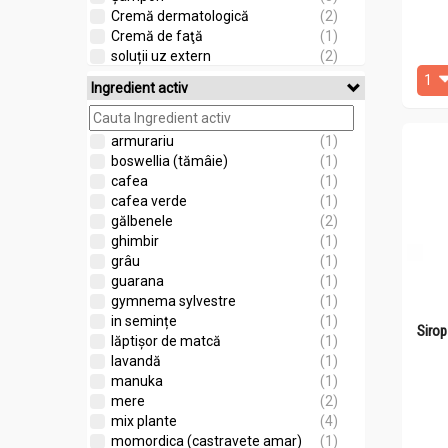
Cremă dermatologică
(2)
Cremă de faţă
(1)
soluții uz extern
(2)
felii
(1)
Ingredient activ
nespecificat
(6)
armurariu
(1)
boswellia (tămâie)
(1)
cafea
(1)
cafea verde
(1)
gălbenele
(2)
ghimbir
(1)
grâu
(1)
guarana
(1)
gymnema sylvestre
(1)
in semințe
(1)
Sirop
lăptișor de matcă
(1)
lavandă
(1)
manuka
(1)
mere
(2)
mix plante
(4)
momordica (castravete amar)
(1)