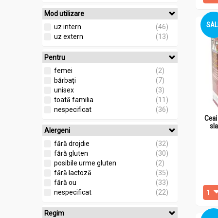
Mod utilizare
SAL
uz intern
(46)
uz extern
(13)
Pentru
femei
(2)
bărbați
(7)
unisex
(3)
toată familia
(11)
nespecificat
(36)
Ceai
sl
Alergeni
fără drojdie
(32)
fără gluten
(30)
posibile urme gluten
(2)
fără lactoză
(35)
fără ou
(33)
nespecificat
(22)
Regim