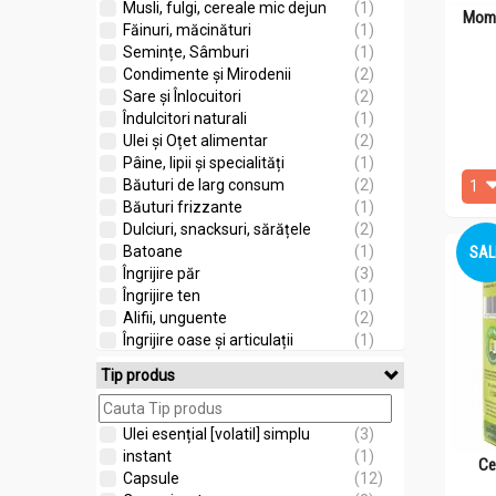
Musli, fulgi, cereale mic dejun
(1)
Momo
Făinuri, măcinături
(1)
Semințe, Sâmburi
(1)
Condimente și Mirodenii
(2)
Sare și Înlocuitori
(2)
Îndulcitori naturali
(1)
Ulei și Oțet alimentar
(2)
Pâine, lipii și specialități
(1)
Băuturi de larg consum
(2)
Băuturi frizzante
(1)
Dulciuri, snacksuri, sărățele
(2)
Batoane
(1)
SAL
Îngrijire păr
(3)
Îngrijire ten
(1)
Alifii, unguente
(2)
Îngrijire oase și articulații
(1)
Stimulare sexuală
(4)
Tip produs
nespecificat
(1)
Ulei esențial [volatil] simplu
(3)
instant
(1)
Ce
Capsule
(12)