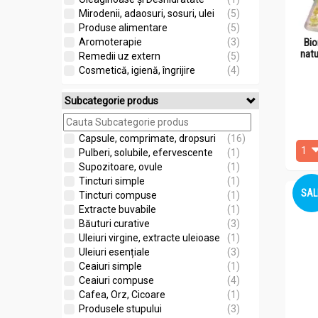
Mirodenii, adaosuri, sosuri, ulei
(5)
Produse alimentare
(5)
Bio
Aromoterapie
(3)
natu
Remedii uz extern
(5)
Cosmetică, igienă, îngrijire
(4)
Subcategorie produs
Capsule, comprimate, dropsuri
(16)
Pulberi, solubile, efervescente
(1)
Supozitoare, ovule
(1)
Tincturi simple
(1)
SAL
Tincturi compuse
(1)
Extracte buvabile
(1)
Băuturi curative
(3)
Uleiuri virgine, extracte uleioase
(1)
Uleiuri esențiale
(3)
Ceaiuri simple
(1)
Ceaiuri compuse
(4)
Cafea, Orz, Cicoare
(1)
Produsele stupului
(3)