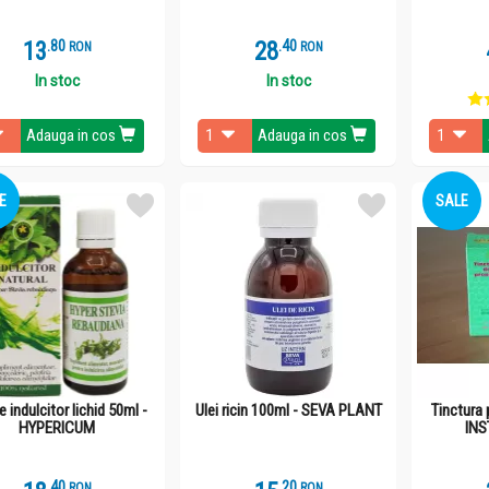
13
.
8
28
.
4
RON
RON
In stoc
In stoc
Adauga in cos
Adauga in cos
E
SALE
e indulcitor lichid 50ml -
Ulei ricin 100ml - SEVA PLANT
Tinctura 
HYPERICUM
INS
.
4
.
2
RON
RON