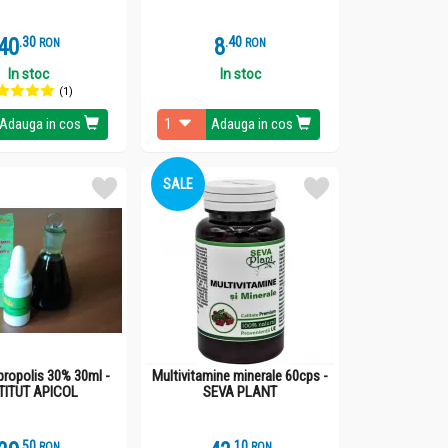
40
.
3
8
.
4
RON
RON
In stoc
In stoc
(1)
Adauga in cos
Adauga in cos
SALE
propolis 30% 30ml -
Multivitamine minerale 60cps -
TITUT APICOL
SEVA PLANT
.
5
.
1
RON
RON