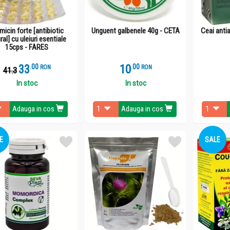
micin forte [antibiotic
Unguent galbenele 40g - CETA
Ceai anti
ral] cu uleiuri esentiale
15cps - FARES
33
.
0
10
.
0
RON
RON
41.3
In stoc
In stoc
Adauga in cos
Adauga in cos
E
SALE