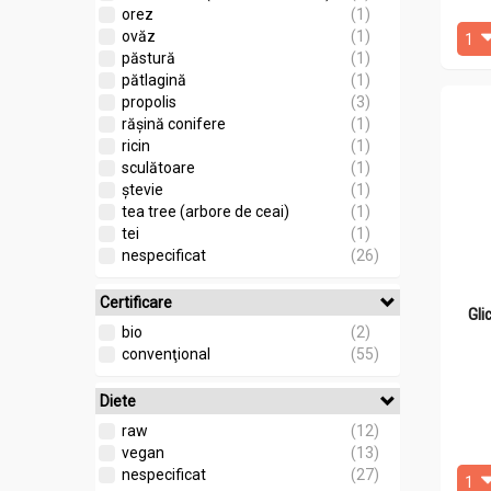
orez
(1)
ovăz
(1)
păstură
(1)
pătlagină
(1)
propolis
(3)
rășină conifere
(1)
ricin
(1)
sculătoare
(1)
ștevie
(1)
tea tree (arbore de ceai)
(1)
tei
(1)
nespecificat
(26)
Certificare
Gli
bio
(2)
convenţional
(55)
Diete
raw
(12)
vegan
(13)
nespecificat
(27)