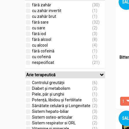
SAL
fără zahăr
(30)
cu zahăr invertit
(1)
cu zahăr brut
(1)
fără sare
(32)
cu sare
(2)
fără iod
(3)
fără alcool
(8)
cu alcool
(4)
fără cofeină
(1)
cu cofeină
(1)
Bitte
nespecificat
(21)
Arie terapeutică
Controlul greutății
(6)
Diabet și metabolism
(2)
Piele, păr și unghii
(1)
Potență, libidou și fertilitate
(5)
Sănătate celulară și Longevitate
(2)
Sistem hepato-biliar
(3)
Sistem osteo-articular
(2)
SAL
Sistem respirator si ORL
(2)
Vitamine si minerale
(1)