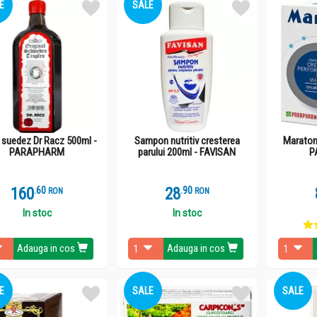
E
SALE
r suedez Dr Racz 500ml -
Sampon nutritiv cresterea
Maraton 
PARAPHARM
parului 200ml - FAVISAN
P
160
.
6
28
.
9
RON
RON
In stoc
In stoc
Adauga in cos
Adauga in cos
E
SALE
SALE