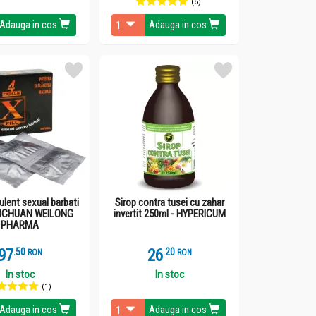
(6)
Adauga in cos
Adauga in cos
mulent sexual barbati
Sirop contra tusei cu zahar
 SICHUAN WEILONG
invertit 250ml - HYPERICUM
PHARMA
97
.
5
26
.
2
RON
RON
In stoc
In stoc
(1)
Adauga in cos
Adauga in cos