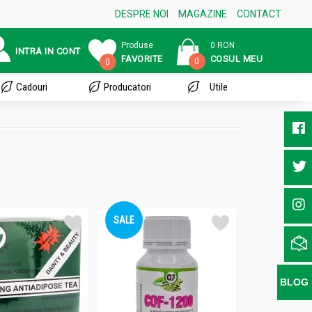
DESPRE NOI
MAGAZINE
CONTACT
Produse
0 RON
INTRA IN CONT
FAVORITE
COSUL MEU
0
0
Cadouri
Producatori
Utile
e
SALE
BLOG