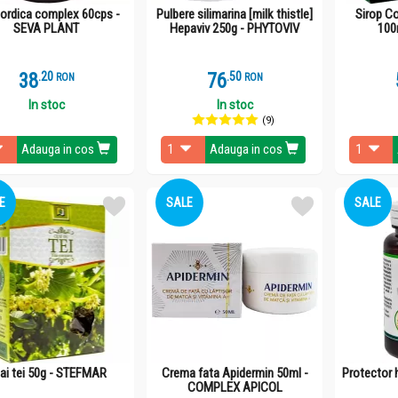
rdica complex 60cps -
Pulbere silimarina [milk thistle]
Sirop C
SEVA PLANT
Hepaviv 250g - PHYTOVIV
100
38
.
2
76
.
5
RON
RON
In stoc
In stoc
(9)
Adauga in cos
Adauga in cos
E
SALE
SALE
ai tei 50g - STEFMAR
Crema fata Apidermin 50ml -
Protector 
COMPLEX APICOL