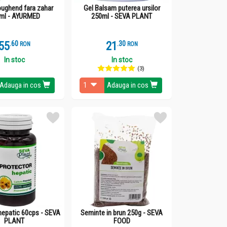
oughend fara zahar
Gel Balsam puterea ursilor
ml - AYURMED
250ml - SEVA PLANT
55
.
6
21
.
3
RON
RON
In stoc
In stoc
(3)
Adauga in cos
Adauga in cos
hepatic 60cps - SEVA
Seminte in brun 250g - SEVA
PLANT
FOOD