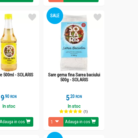
SALE
e 500ml - SOLARIS
Sare gema fina Sarea baciului
500g - SOLARIS
9
.
9
5
.
2
RON
RON
In stoc
In stoc
(1)
Adauga in cos
Adauga in cos