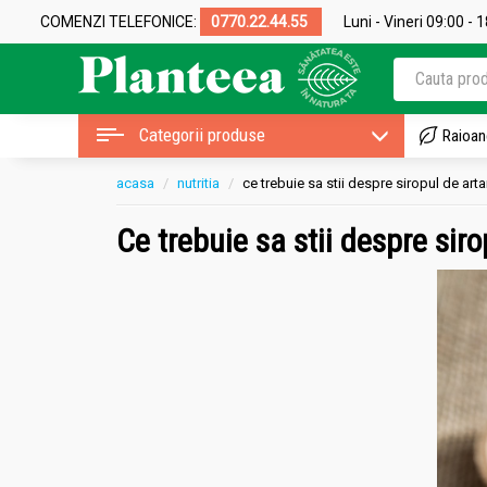
COMENZI TELEFONICE:
0770.22.44.55
Luni - Vineri 09:00 - 
Categorii produse
Raioan
acasa
nutritia
ce trebuie sa stii despre siropul de arta
Ce trebuie sa stii despre siro