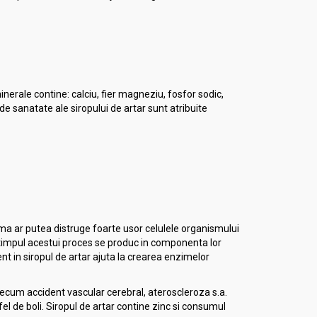
minerale contine: calciu, fier magneziu, fosfor sodic,
de sanatate ale siropului de artar sunt atribuite
rma ar putea distruge foarte usor celulele organismului
timpul acestui proces se produc in componenta lor
ent in siropul de artar ajuta la crearea enzimelor
 precum accident vascular cerebral, ateroscleroza s.a.
 de boli. Siropul de artar contine zinc si consumul