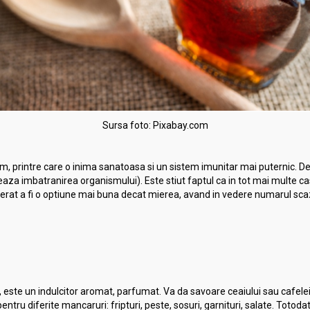
Sursa foto: Pixabay.com
ism, printre care o inima sanatoasa si un sistem imunitar mai puternic. 
zeaza imbatranirea organismului). Este stiut faptul ca in tot mai multe ca
derat a fi o optiune mai buna decat mierea, avand in vedere numarul scazut
, este un indulcitor aromat, parfumat. Va da savoare ceaiului sau cafelei 
 pentru diferite mancaruri: fripturi, peste, sosuri, garnituri, salate. Totoda