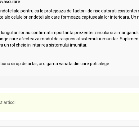
iovasculare.
teliale pentru ca le protejeaza de factorii de risc datorati existentei e
le celulelor endoteliale care formeaza captuseala lor interioara. Un niv
a lungul anilor au confirmat importanta prezentei zincului si a manganul
 sange care afecteaza modul de raspuns al sistemului imunitar. Suplimen
 un rol cheie in intarirea sistemului imunitar.
zitiona sirop de artar, ai o gama variata din care poti alege.
t articol