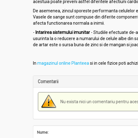
acestuia poate preveni astfel diferitele afectiuni card
De asemenea, zincul sporeste performanta celulelor endo
Vasele de sange sunt compuse din diferite componente a
afecta functionarea normala a inimii.
-
Intarirea sistemului imunitar
- Studiile efectuate de-
usurinta la o reducere a numarului de celule albe din
de artar este o sursa buna de zinc si de mangan si joaca
In
magazinul online Planteea
si in cele fizice poti achi
Comentarii
Nu exista nici un comentariu pentru aces