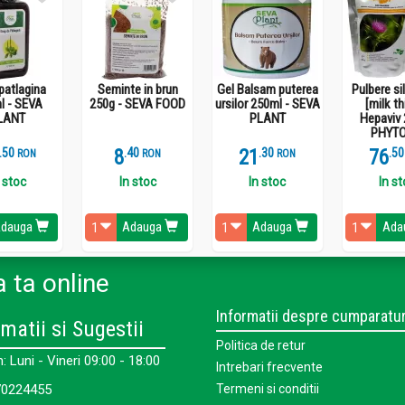
patlagina
Seminte in brun
Gel Balsam puterea
Pulbere si
l - SEVA
250g - SEVA FOOD
ursilor 250ml - SEVA
[milk th
LANT
PLANT
Hepaviv 
PHYTO
.
5
8
.
4
21
.
3
76
.
5
RON
RON
RON
 stoc
In stoc
In stoc
In s
dauga
Adauga
Adauga
Ada
 ta online
Informatii despre cumparatur
matii si Sugestii
Politica de retur
 Luni - Vineri 09:00 - 18:00
Intrebari frecvente
0224455
Termeni si conditii