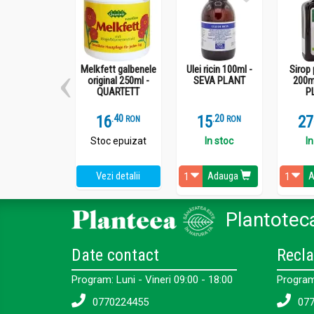
Melkfett galbenele
Ulei ricin 100ml -
Sirop 
original 250ml -
SEVA PLANT
200m
QUARTETT
P
16
.
4
15
.
2
27
RON
RON
Stoc epuizat
In stoc
In
Vezi detalii
Adauga
A
Plantoteca
Date contact
Recla
Program: Luni - Vineri 09:00 - 18:00
Program:
0770224455
077