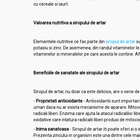
cu cereale si iaurt.
Valoarea nutritiva a siropului de artar
Elementele nutritive ce fac parte din
siropul de artar
su
potasiu si zinc. De asemenea, din randul vitaminelor le 
vitaminelor si mineralelor pe care acesta le contine. Afl
Beneficiile de sanatate ale siropului de artar
Siropul de artar, nu doar ca este delicios, are o serie d
-
Proprietati antioxidante
- Antioxidantii sunt importan
uman daca nu ar exista mecanisme de aparare. Mitocond
radicali liberi. Enzima care ajuta la atacul radicalilor
oxidative care inlatura radicalii liberi produsi de mito
-
Inima sanatoasa
-
Siropul de artar iti poate oferi si 
Prezenta zincului in organism este una dintre cele mai