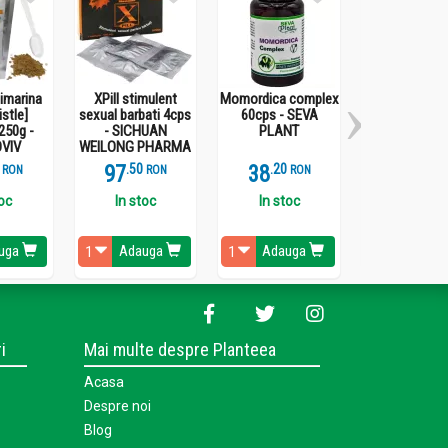
limarina
XPill stimulent
Momordica complex
Onconovical 
istle]
sexual barbati 4cps
60cps - SEVA
- MEDICIN
250g -
- SICHUAN
PLANT
VIV
WEILONG PHARMA
97
.
5
38
.
2
277
.
1
RON
RON
RON
R
toc
In stoc
In stoc
Stoc epui
uga
Adauga
Adauga
Vezi detal
i
Mai multe despre Planteea
Acasa
Despre noi
Blog