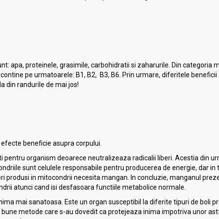
nt: apa, proteinele, grasimile, carbohidratii si zaharurile. Din categoria 
contine pe urmatoarele: B1, B2, B3, B6. Prin urmare, diferitele beneficii 
a din randurile de mai jos!
e efecte beneficie asupra corpului.
ti pentru organism deoarece neutralizeaza radicalii liberi. Acestia din u
riile sunt celulele responsabile pentru producerea de energie, dar in 
 liberi produsi in mitocondrii necesita mangan. In concluzie, manganul prez
condrii atunci cand isi desfasoara functiile metabolice normale.
o inima mai sanatoasa. Este un organ susceptibil la diferite tipuri de boli
 bune metode care s-au dovedit ca protejeaza inima impotriva unor astfel