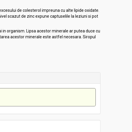
xcesului de colesterol impreuna cu alte lipide oxidate.
el scazut de zinc expune captuselile la leziuni si pot
ui in organism. Lipsa acestor minerale ar putea duce cu
tarea acestor minerale este astfel necesara. Siropul