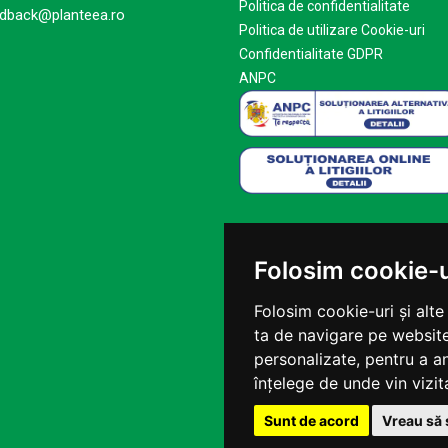
Politica de confidentialitate
dback@planteea.ro
Politica de utilizare Cookie-uri
Confidentialitate GDPR
ANPC
Folosim cookie-u
Folosim cookie-uri și alt
ta de navigare pe website
personalizate, pentru a an
înțelege de unde vin vizita
Sunt de acord
Vreau să 