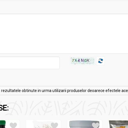
zultatele obtinute in urma utilizarii produselor deoarece efectele acesto
SE: