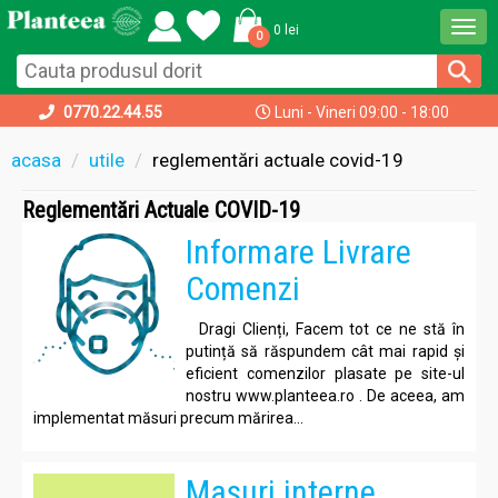
Togg
0 lei
0
navi
0770.22.44.55
Luni - Vineri 09:00 - 18:00
acasa
utile
reglementări actuale covid-19
Reglementări Actuale COVID-19
Informare Livrare
Comenzi
Dragi Clienți, Facem tot ce ne stă în
putință să răspundem cât mai rapid și
eficient comenzilor plasate pe site-ul
nostru www.planteea.ro . De aceea, am
implementat măsuri precum mărirea...
Masuri interne