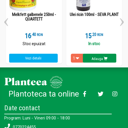
Melkfett galbenele 250ml -
Ulei ricin 100ml - SEVA PLANT
QUARTETT
16
.
4
15
.
2
RON
RON
Stoc epuizat
In stoc
Vezi detalii
Adauga
Plantoteca ta online
Date contact
Program: Luni - Vineri 09:00 - 18:00
0770224455