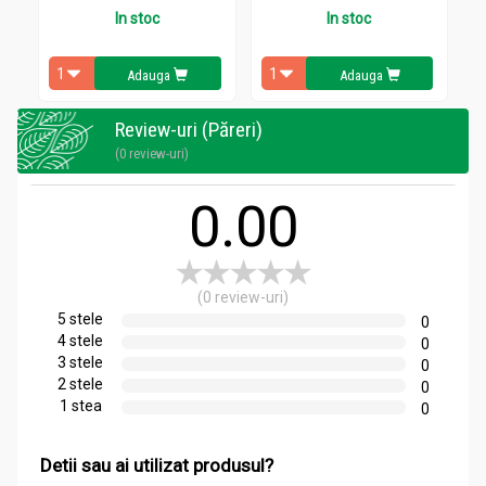
In stoc
In stoc
Adauga
Adauga
Review-uri (Păreri)
(0 review-uri)
0.00
(0 review-uri)
5 stele
0
4 stele
0
3 stele
0
2 stele
0
1 stea
0
Detii sau ai utilizat produsul?