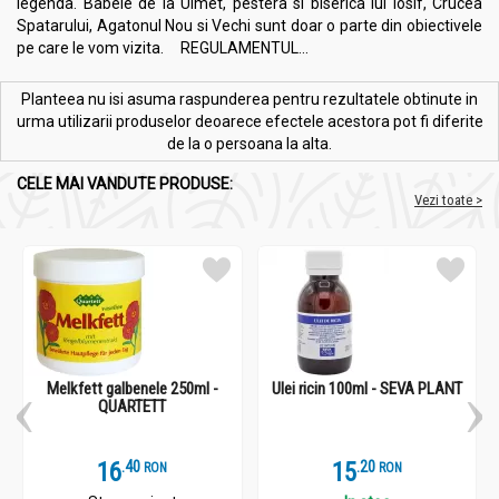
legenda. Babele de la Ulmet, pestera si biserica lui Iosif, Crucea
Spatarului, Agatonul Nou si Vechi sunt doar o parte din obiectivele
pe care le vom vizita. REGULAMENTUL...
Planteea nu isi asuma raspunderea pentru rezultatele obtinute in
urma utilizarii produselor deoarece efectele acestora pot fi diferite
de la o persoana la alta.
CELE MAI VANDUTE PRODUSE:
Vezi toate >
Melkfett galbenele 250ml -
Ulei ricin 100ml - SEVA PLANT
QUARTETT
16
.
4
15
.
2
RON
RON