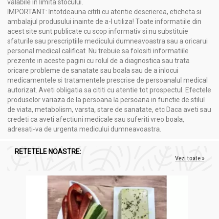
valabile în limita stocului.
IMPORTANT: Intotdeauna cititi cu atentie descrierea, eticheta si
ambalajul produsului inainte de a-l utiliza! Toate informatiile din
acest site sunt publicate cu scop informativ si nu substituie
sfaturile sau prescriptiile medicului dumneavoastra sau a oricarui
personal medical calificat. Nu trebuie sa folositi informatiile
prezente in aceste pagini cu rolul de a diagnostica sau trata
oricare probleme de sanatate sau boala sau de a inlocui
medicamentele si tratamentele prescrise de persoanalul medical
autorizat. Aveti obligatia sa cititi cu atentie tot prospectul. Efectele
produselor variaza de la persoana la persoana in functie de stilul
de viata, metabolism, varsta, stare de sanatate, etc Daca aveti sau
credeti ca aveti afectiuni medicale sau suferiti vreo boala,
adresati-va de urgenta medicului dumneavoastra.
RETETELE NOASTRE:
Vezi toate »