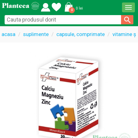
Togg
0 lei
0
navi
acasa
suplimente
capsule, comprimate
vitamine și