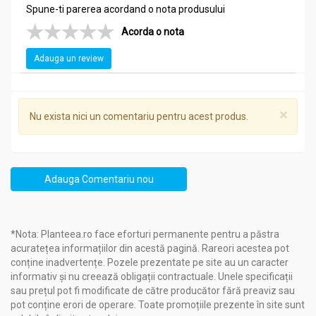
Spune-ti parerea acordand o nota produsului
Acorda o nota
Adauga un review
×
Nu exista nici un comentariu pentru acest produs.
Adauga Comentariu nou
*Nota: Planteea.ro face eforturi permanente pentru a păstra
acuratețea informațiilor din acestă pagină. Rareori acestea pot
conține inadvertențe. Pozele prezentate pe site au un caracter
informativ și nu creează obligații contractuale. Unele specificații
sau prețul pot fi modificate de către producător fără preaviz sau
pot conține erori de operare. Toate promoțiile prezente în site sunt