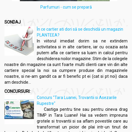
Parfumuri - cum se prepară
SONDAJ
În ce cartier ati dori să se deschidă un magazin
PLANTEEA?
In viitorul imediat dorim sa ne extindem
activitatea si in alte cartiere, iar cu ocazia asta
putem afla ce cartiere sa luam in calcul pentru
deschiderea noilor magazine. Stim de la colegele
noastre din magazine ca sunt foarte multi clienti care vin din alte
cartiere special la noi sa cumpere produse din magazinele
noastre, si ne-am gandit ca ar fi benefic pt ei (cat si pt noi) daca
am deschide...
CONCURSURI:
Concurs "Tara Luanei, Trovantii si Asezarile
Rupestre"
Castiga pentru tine sau pentru cineva drag
TIMP in Tara Luanei! Hai sa vedem impreuna
grotele si trovantii si sa aflam povestile care au
transformat un picior de plai intr-un tinut de