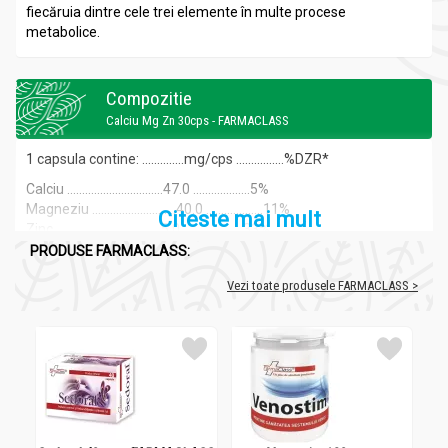
fiecăruia dintre cele trei elemente în multe procese
metabolice.
Compozitie
Calciu Mg Zn 30cps - FARMACLASS
1 capsula contine: ..............mg/cps ................%DZR*
Calciu ................................47.0 ...................5%
Magneziu ............................40.0 ...................11%
Citeste mai mult
Zinc ...................................5.0 ....................33%
PRODUSE FARMACLASS:
Vezi toate produsele FARMACLASS >
Recomandari
Calciu Mg Zn 30cps - FARMACLASS
Intervine favorabil în creşterea şi dezvoltarea armonioasă a
oaselor, funcţionarea optimă a inimii, sistemului reproducător.
Influenţează în sens pozitiv sistemul neurologic, dezvoltarea
sistemului muscular. Este util pentru menţinerea sănătăţii pielii,
părului, unghiilor.