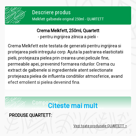
Descriere produs
Melkfett galbenele original 250ml - QUARTETT
Crema Melkfett, 250ml, Quartett
- pentru ingrijirea zilnica a pielii -
Crema Melkfett este testata de generatii pentru ingrijirea si
protejarea pielii intregului corp. Ajuta la pastrarea elasticitatii
pielii, protejeaza pielea prin crearea unei pelicule fine,
permeabile apei, prevenind formarea ridurilor. Crema cu
extract de galbenele si ingredientele atent selectionate
protejeaza pielea de influenta conditiilor atmosferice, avand
efect emolient si pielea devenind fina.
Compozitie
Citeste mai mult
Melkfett galbenele original 250ml - QUARTETT
PRODUSE QUARTETT:
Vaselina, Parafina lichida, Aqua, Extract din flori de
Vezi toate produsele QUARTETT >
galbenele, Acetat de tocoferil, Beta Carotene, Parfum.