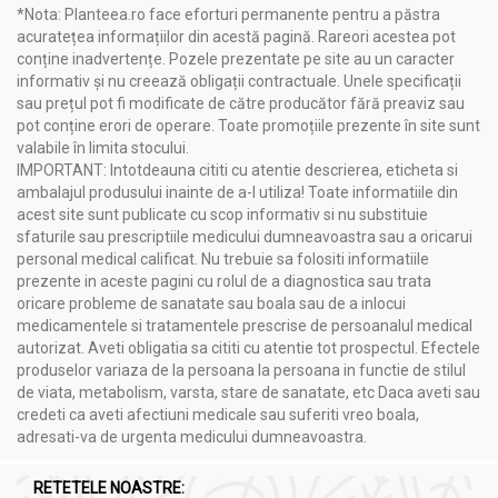
*Nota: Planteea.ro face eforturi permanente pentru a păstra
acuratețea informațiilor din acestă pagină. Rareori acestea pot
conține inadvertențe. Pozele prezentate pe site au un caracter
informativ și nu creează obligații contractuale. Unele specificații
sau prețul pot fi modificate de către producător fără preaviz sau
pot conține erori de operare. Toate promoțiile prezente în site sunt
valabile în limita stocului.
IMPORTANT: Intotdeauna cititi cu atentie descrierea, eticheta si
ambalajul produsului inainte de a-l utiliza! Toate informatiile din
acest site sunt publicate cu scop informativ si nu substituie
sfaturile sau prescriptiile medicului dumneavoastra sau a oricarui
personal medical calificat. Nu trebuie sa folositi informatiile
prezente in aceste pagini cu rolul de a diagnostica sau trata
oricare probleme de sanatate sau boala sau de a inlocui
medicamentele si tratamentele prescrise de persoanalul medical
autorizat. Aveti obligatia sa cititi cu atentie tot prospectul. Efectele
produselor variaza de la persoana la persoana in functie de stilul
de viata, metabolism, varsta, stare de sanatate, etc Daca aveti sau
credeti ca aveti afectiuni medicale sau suferiti vreo boala,
adresati-va de urgenta medicului dumneavoastra.
RETETELE NOASTRE: