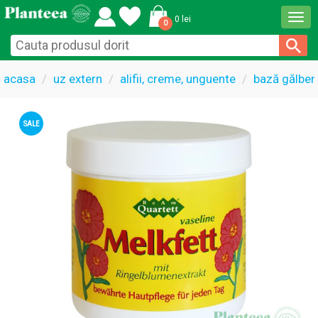
Togg
0 lei
0
navi
acasa
uz extern
alifii, creme, unguente
bază gălben
SALE