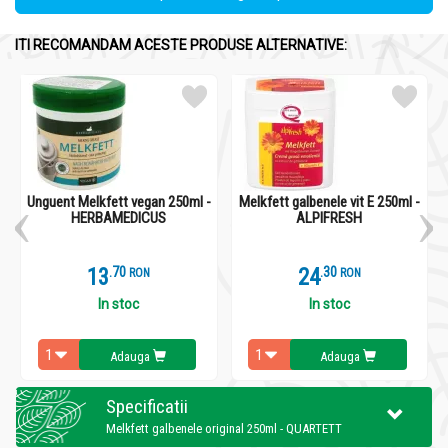
ITI RECOMANDAM ACESTE PRODUSE ALTERNATIVE:
Unguent Melkfett vegan 250ml -
Melkfett galbenele vit E 250ml -
HERBAMEDICUS
ALPIFRESH
13
.
7
24
.
3
RON
RON
In stoc
In stoc
Adauga
Adauga
Specificatii
Melkfett galbenele original 250ml - QUARTETT