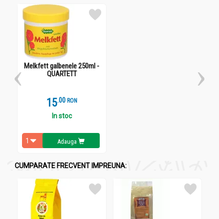
Fabricat in
: Romania
Acțiuni și Recomandări:
Melkfett galbenele original 250ml - QUARTETT
Se recomanda pentru ingrijirea zilnica a pielii pe intreg
Melkfett galbenele 250ml -
corpul, in cazul unei epiderme deshidratate, solicitate si
QUARTETT
ridate.
Crema formeaza o pelicula pe piele, imbunatatind
15
.
0
capacitatea de hidratare.
RON
Este ideala atat in perioadele de activitate, cat si in
In stoc
concediu si in timpul liber, pentru ingrijirea picioarelor,
masaj si ca protectie impotriva frigului.
Utila in: comprese, in cazul ranilor, arsurilor, ulceratiilor,
Adauga
leucoreei si bolilor de ochi.
CUMPARATE FRECVENT IMPREUNA:
Precauții, atenționări și sfaturi:
Melkfett galbenele original 250ml - QUARTETT
Evitați contactul cu ochii. În cazul în care crema intră în