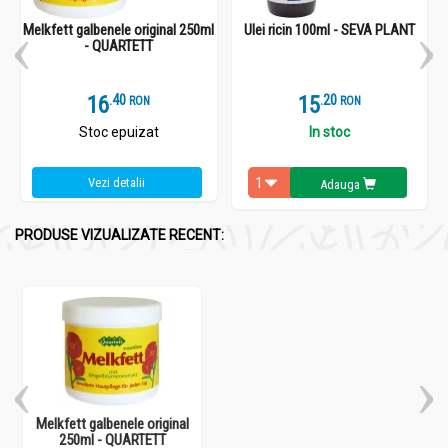
Melkfett galbenele original 250ml
Ulei ricin 100ml - SEVA PLANT
- QUARTETT
16
.
4
15
.
2
RON
RON
Stoc epuizat
In stoc
Vezi detalii
Adauga
PRODUSE VIZUALIZATE RECENT:
Melkfett galbenele original
250ml - QUARTETT