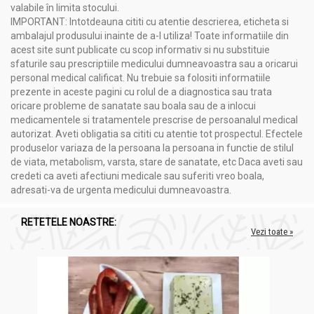
valabile în limita stocului.
IMPORTANT: Intotdeauna cititi cu atentie descrierea, eticheta si
ambalajul produsului inainte de a-l utiliza! Toate informatiile din
acest site sunt publicate cu scop informativ si nu substituie
sfaturile sau prescriptiile medicului dumneavoastra sau a oricarui
personal medical calificat. Nu trebuie sa folositi informatiile
prezente in aceste pagini cu rolul de a diagnostica sau trata
oricare probleme de sanatate sau boala sau de a inlocui
medicamentele si tratamentele prescrise de persoanalul medical
autorizat. Aveti obligatia sa cititi cu atentie tot prospectul. Efectele
produselor variaza de la persoana la persoana in functie de stilul
de viata, metabolism, varsta, stare de sanatate, etc Daca aveti sau
credeti ca aveti afectiuni medicale sau suferiti vreo boala,
adresati-va de urgenta medicului dumneavoastra.
RETETELE NOASTRE:
Vezi toate »