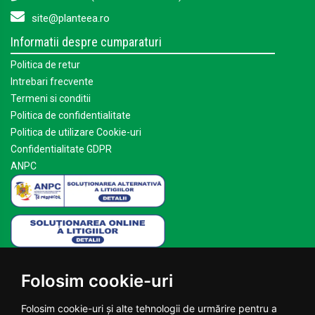
site@planteea.ro
Informatii despre cumparaturi
Politica de retur
Intrebari frecvente
Termeni si conditii
Politica de confidentialitate
Politica de utilizare Cookie-uri
Confidentialitate GDPR
ANPC
Mai multe despre Planteea
Folosim cookie-uri
Acasa
Despre noi
Folosim cookie-uri și alte tehnologii de urmărire pentru a