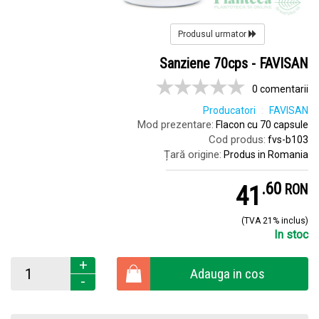
Produsul urmator
Sanziene 70cps - FAVISAN
0 comentarii
Producatori
FAVISAN
Mod prezentare:
Flacon cu 70 capsule
Cod produs:
fvs-b103
Țară origine:
Produs in Romania
.
6
41
RON
(TVA 21% inclus)
In stoc
+
Adauga in cos
-