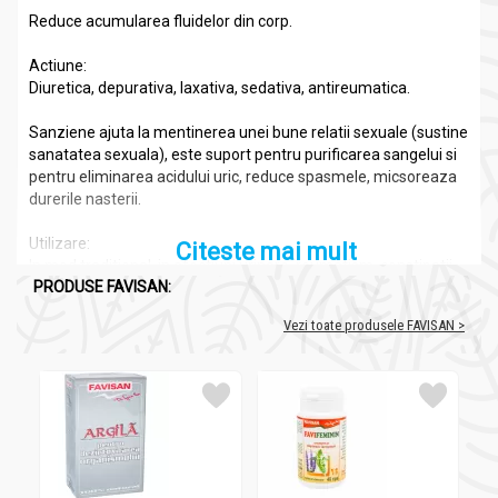
Reduce acumularea fluidelor din corp.
Actiune:
Diuretica, depurativa, laxativa, sedativa, antireumatica.
Sanziene ajuta la mentinerea unei bune relatii sexuale (sustine
sanatatea sexuala), este suport pentru purificarea sangelui si
pentru eliminarea acidului uric, reduce spasmele, micsoreaza
durerile nasterii.
Utilizare:
Citeste mai mult
In mod traditional, in afectiuni urinare, reumatism, constipatii.
PRODUSE FAVISAN:
Antireumatic foarte bun, antiseptic intestinal şi urinar mediu-
Vezi toate produsele FAVISAN >
slab, calmant psihic blând şi foarte subtil, coleretic şi colagog
mediu, diuretic bun, reglator al activităţii glandei tiroide, tonic
amar.
Compozitie
Sanziene 70cps - FAVISAN