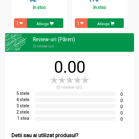
- sindrom entero-renal
In stoc
In stoc
- stari de excitatie cerebrala
Adauga
Adauga
- afectiuni febrile (friguri)
Review-uri (Păreri)
- epilepsie
(0 review-uri)
- isterie
0.00
- insomnie
- stari de oboseala si slabiciune
(0 review-uri)
5 stele
0
Administrare
4 stele
0
Sanziene 70cps - FAVISAN
3 stele
0
2 stele
0
Ca supliment nutritiv, 1 capsula x 3/zi.
1 stea
0
Detii sau ai utilizat produsul?