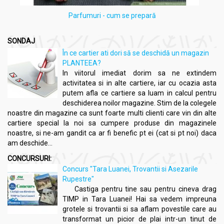
Parfumuri - cum se prepară
SONDAJ
În ce cartier ati dori să se deschidă un magazin
PLANTEEA?
In viitorul imediat dorim sa ne extindem
activitatea si in alte cartiere, iar cu ocazia asta
putem afla ce cartiere sa luam in calcul pentru
deschiderea noilor magazine. Stim de la colegele
noastre din magazine ca sunt foarte multi clienti care vin din alte
cartiere special la noi sa cumpere produse din magazinele
noastre, si ne-am gandit ca ar fi benefic pt ei (cat si pt noi) daca
am deschide...
CONCURSURI:
Concurs "Tara Luanei, Trovantii si Asezarile
Rupestre"
Castiga pentru tine sau pentru cineva drag
TIMP in Tara Luanei! Hai sa vedem impreuna
grotele si trovantii si sa aflam povestile care au
transformat un picior de plai intr-un tinut de