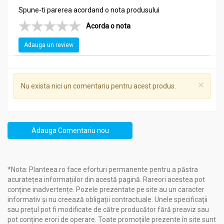
Spune-ti parerea acordand o nota produsului
Acorda o nota
Adauga un review
×
Nu exista nici un comentariu pentru acest produs.
Adauga Comentariu nou
*Nota: Planteea.ro face eforturi permanente pentru a păstra
acuratețea informațiilor din acestă pagină. Rareori acestea pot
conține inadvertențe. Pozele prezentate pe site au un caracter
informativ și nu creează obligații contractuale. Unele specificații
sau prețul pot fi modificate de către producător fără preaviz sau
pot conține erori de operare. Toate promoțiile prezente în site sunt