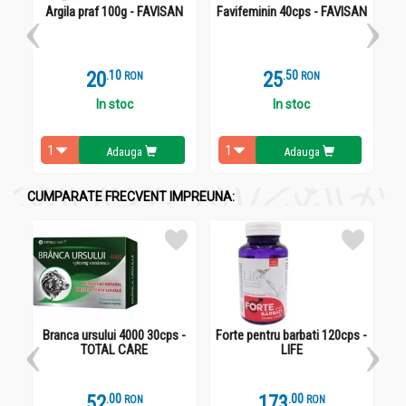
Argila praf 100g - FAVISAN
Favifeminin 40cps - FAVISAN
0.2g sanziene.
20
.
1
25
.
5
RON
RON
Recomandari
In stoc
In stoc
Sanziene 70cps - FAVISAN
Adauga
Adauga
- hiper si hipo - tiroidie, nodului tiroidieni;
- reumatism, infectie urinara si renala, boli de piele, intoxicatii
CUMPARATE FRECVENT IMPREUNA:
(ca
adjuvant)
- hernie;
- nervozitate, tulburari de menopauza
Branca ursului 4000 30cps -
Forte pentru barbati 120cps -
- nevroze
TOTAL CARE
LIFE
- diaree, enterita, enterocolita
52
.
0
173
.
0
RON
RON