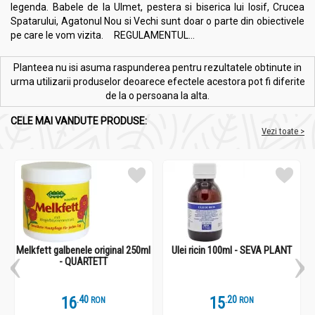
legenda. Babele de la Ulmet, pestera si biserica lui Iosif, Crucea
Spatarului, Agatonul Nou si Vechi sunt doar o parte din obiectivele
pe care le vom vizita. REGULAMENTUL...
Planteea nu isi asuma raspunderea pentru rezultatele obtinute in
urma utilizarii produselor deoarece efectele acestora pot fi diferite
de la o persoana la alta.
CELE MAI VANDUTE PRODUSE:
Vezi toate >
Melkfett galbenele original 250ml
Ulei ricin 100ml - SEVA PLANT
- QUARTETT
16
.
4
15
.
2
RON
RON