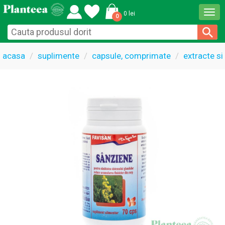
Togg
0 lei
0
navi
acasa
suplimente
capsule, comprimate
extracte si