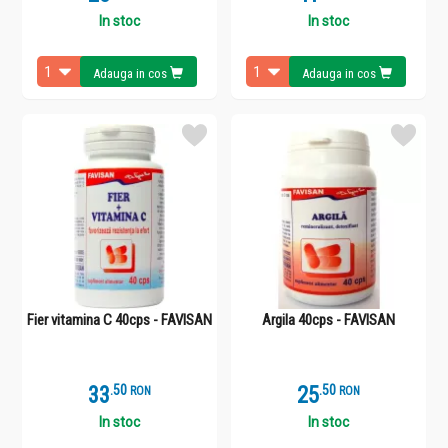
In stoc
In stoc
Adauga in cos
Adauga in cos
Fier vitamina C 40cps - FAVISAN
Argila 40cps - FAVISAN
33
.
5
25
.
5
RON
RON
In stoc
In stoc