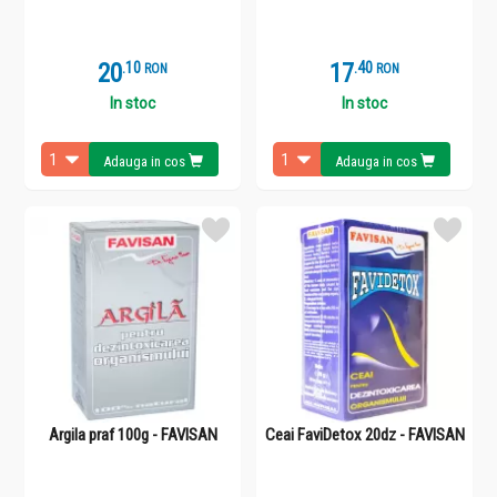
20
.
1
17
.
4
RON
RON
In stoc
In stoc
Adauga in cos
Adauga in cos
Argila praf 100g - FAVISAN
Ceai FaviDetox 20dz - FAVISAN