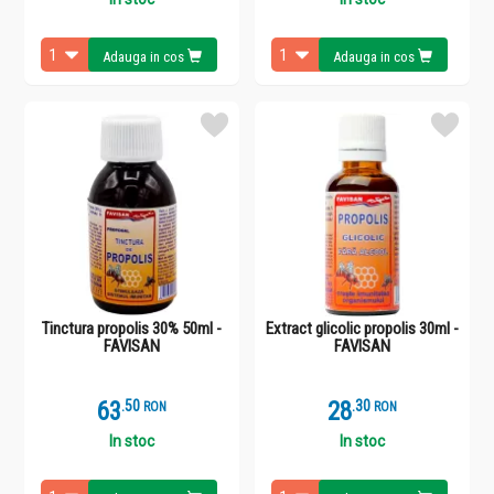
Adauga in cos
Adauga in cos
Tinctura propolis 30% 50ml -
Extract glicolic propolis 30ml -
FAVISAN
FAVISAN
63
.
5
28
.
3
RON
RON
In stoc
In stoc