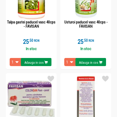
Talpa gastei paducel vasc 40cps
Usturoi paducel vasc 40cps -
- FAVISAN
FAVISAN
25
.
5
25
.
5
RON
RON
In stoc
In stoc
Adauga in cos
Adauga in cos