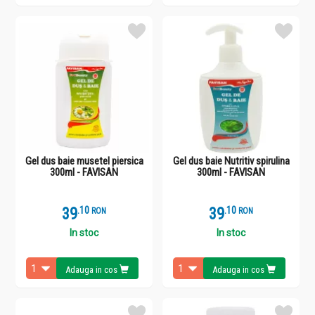
Gel dus baie musetel piersica
Gel dus baie Nutritiv spirulina
300ml - FAVISAN
300ml - FAVISAN
39
.
1
39
.
1
RON
RON
In stoc
In stoc
Adauga in cos
Adauga in cos