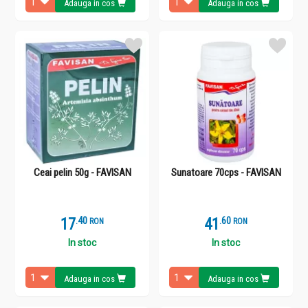
Adauga in cos
Adauga in cos
Ceai pelin 50g - FAVISAN
Sunatoare 70cps - FAVISAN
17
.
4
41
.
6
RON
RON
In stoc
In stoc
Adauga in cos
Adauga in cos