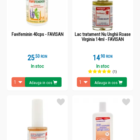
Favifeminin 40cps - FAVISAN
Lac tratament Nu Unghii Roase
Virginia 14ml - FAVISAN
25
.
5
14
.
9
RON
RON
In stoc
In stoc
(1)
Adauga in cos
Adauga in cos