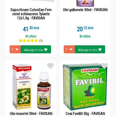
Supozitoare ColonSan Fem
Ulei galbenele 30ml - FAVISAN
cerat echinaceea 7plante
12x1,9g - FAVISAN
41
.
3
20
.
1
RON
RON
In stoc
In stoc
(1)
Adauga in cos
Adauga in cos
Ulei musetel 30ml - FAVISAN
Ceai FaviBil 50g - FAVISAN