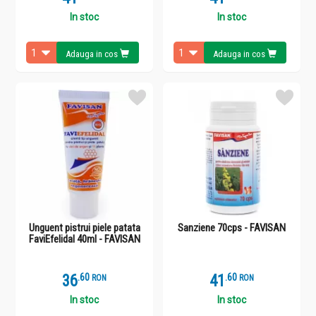
In stoc
In stoc
Adauga in cos
Adauga in cos
Unguent pistrui piele patata
Sanziene 70cps - FAVISAN
FaviEfelidal 40ml - FAVISAN
36
.
6
41
.
6
RON
RON
In stoc
In stoc