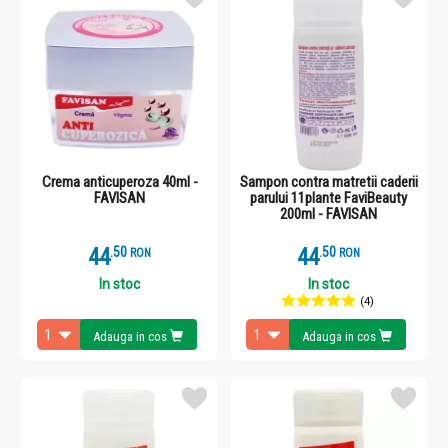
Crema anticuperoza 40ml -
Sampon contra matretii caderii
FAVISAN
parului 11plante FaviBeauty
200ml - FAVISAN
44
.
5
44
.
5
RON
RON
In stoc
In stoc
(4)
Adauga in cos
Adauga in cos