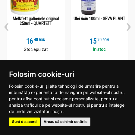
Melkfett galbenele original
Ulei ricin 100ml - SEVA PLANT
250ml - QUARTETT
16
.
4
15
.
2
RON
RON
Stoc epuizat
In stoc
Vezi detalii
Adauga
Folosim cookie-uri
Folosim cookie-uri și alte tehnologii de urmărire pentru a
îmbunătăți experiența ta de navigare pe website-ul nostru,
pentru afișa conținut și reclame personalizate, pentru a
Plantoteca ta online
analiza traficul de pe website-ul nostru și pentru a înțelege
de unde vin vizitatorii noștri.
Date contact
Sunt de acord
Vreau să schimb setările
Program: Luni - Vineri 09:00 - 18:00