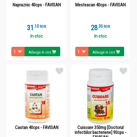
Napraznic 40cps - FAVISAN
Mesteacan 40cps - FAVISAN
31
.
1
28
.
3
RON
RON
In stoc
In stoc
Adauga in cos
Adauga in cos
Castan 40cps - FAVISAN
Cuisoare 350mg [Doctorul
infectiilor bacteriene] 90cps -