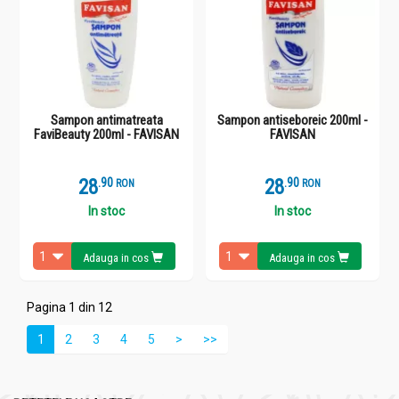
Sampon antimatreata
Sampon antiseboreic 200ml -
FaviBeauty 200ml - FAVISAN
FAVISAN
28
.
9
28
.
9
RON
RON
In stoc
In stoc
Adauga in cos
Adauga in cos
Pagina 1 din 12
1
2
3
4
5
>
>>