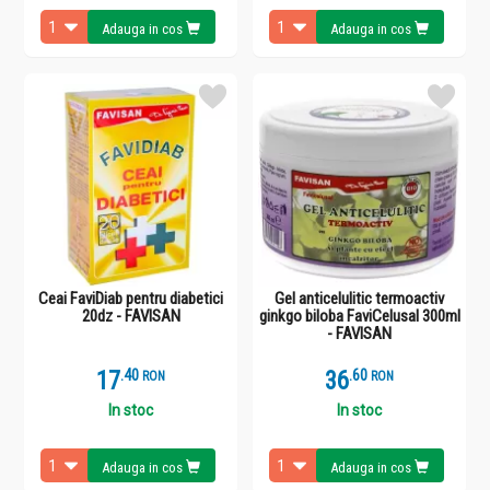
Adauga in cos
Adauga in cos
Ceai FaviDiab pentru diabetici
Gel anticelulitic termoactiv
20dz - FAVISAN
ginkgo biloba FaviCelusal 300ml
- FAVISAN
17
.
4
36
.
6
RON
RON
In stoc
In stoc
Adauga in cos
Adauga in cos