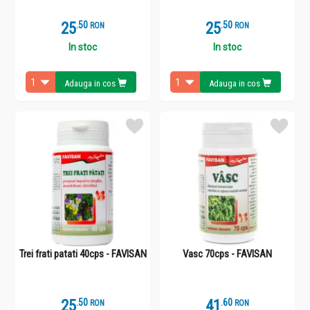
25
.
5
25
.
5
RON
RON
In stoc
In stoc
Adauga in cos
Adauga in cos
Trei frati patati 40cps - FAVISAN
Vasc 70cps - FAVISAN
25
.
5
41
.
6
RON
RON