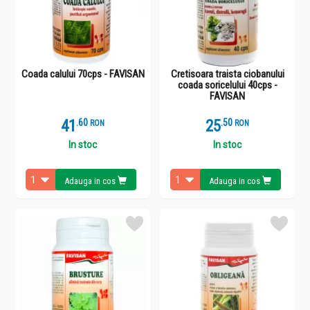
Coada calului 70cps - FAVISAN
Cretisoara traista ciobanului
coada soricelului 40cps -
FAVISAN
41
.
6
25
.
5
RON
RON
In stoc
In stoc
Adauga in cos
Adauga in cos