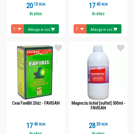
20
.
1
17
.
4
RON
RON
In stoc
In stoc
Adauga in cos
Adauga in cos
Ceai FaviBil 20dz - FAVISAN
Magneziu lichid [sulfat] 500ml -
FAVISAN
17
.
4
28
.
3
RON
RON
In stoc
In stoc