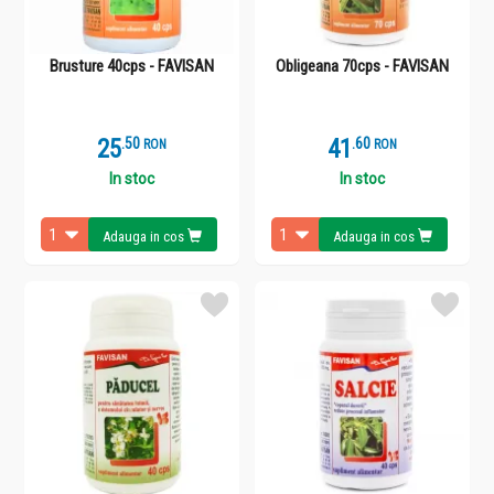
Brusture 40cps - FAVISAN
Obligeana 70cps - FAVISAN
25
.
5
41
.
6
RON
RON
In stoc
In stoc
Adauga in cos
Adauga in cos