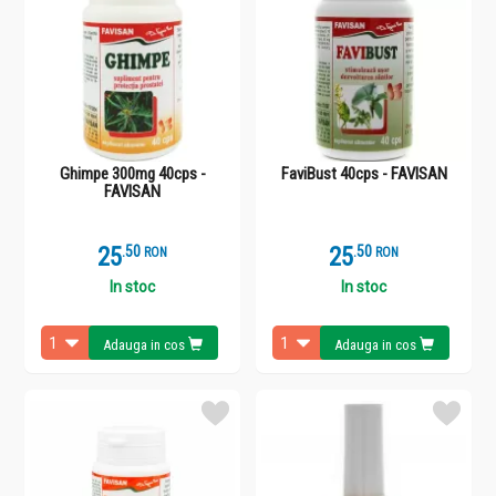
Ghimpe 300mg 40cps -
FaviBust 40cps - FAVISAN
FAVISAN
25
.
5
25
.
5
RON
RON
In stoc
In stoc
Adauga in cos
Adauga in cos