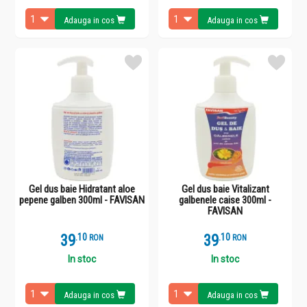
Adauga in cos
Adauga in cos
Gel dus baie Hidratant aloe
Gel dus baie Vitalizant
pepene galben 300ml - FAVISAN
galbenele caise 300ml -
FAVISAN
39
.
1
39
.
1
RON
RON
In stoc
In stoc
Adauga in cos
Adauga in cos