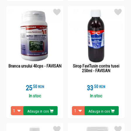
Branca ursului 40cps - FAVISAN
Sirop FaviTusin contra tusei
250ml - FAVISAN
25
.
5
33
.
5
RON
RON
In stoc
In stoc
Adauga in cos
Adauga in cos