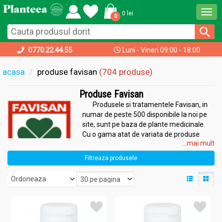
Togg
0 lei
0
navi
0770.22.44.55
Luni - Vineri 09:00 - 18:00
acasa
produse favisan
(704 produse)
Produse Favisan
Produsele si tratamentele Favisan, in
numar de peste 500 disponibile la noi pe
site, sunt pe baza de plante medicinale.
Cu o gama atat de variata de produse
...mai mult
este imposibil sa nu gasiti cel putin un ceai
sau supliment alimentar de care aveti
Filtreaza produsele
nevoie! Favisan este o companie
certificată, de încredere, care propune o
serie de tratamente naturale cu o
eficiență ridicată. Cu o poveste de peste 35 de ani, rețetele
Virginiei Faur (fondatoarea companiei) au devenit apreciate și au
avut la bază puterea plantelor. Scopul companiei este de a veni în