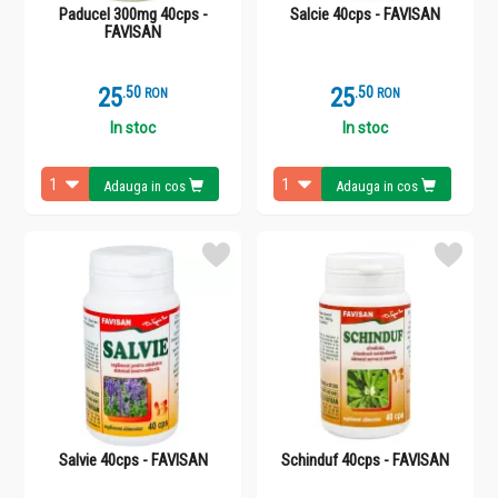
Paducel 300mg 40cps -
Salcie 40cps - FAVISAN
FAVISAN
25
.
5
25
.
5
RON
RON
In stoc
In stoc
Adauga in cos
Adauga in cos
Salvie 40cps - FAVISAN
Schinduf 40cps - FAVISAN