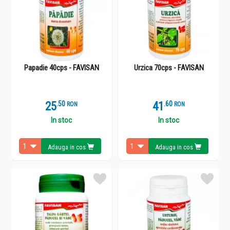
Papadie 40cps - FAVISAN
Urzica 70cps - FAVISAN
25
.
5
41
.
6
RON
RON
In stoc
In stoc
Adauga in cos
Adauga in cos