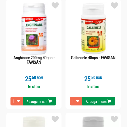
Anghinare 200mg 40cps -
Galbenele 40cps - FAVISAN
FAVISAN
25
.
5
25
.
5
RON
RON
In stoc
In stoc
Adauga in cos
Adauga in cos