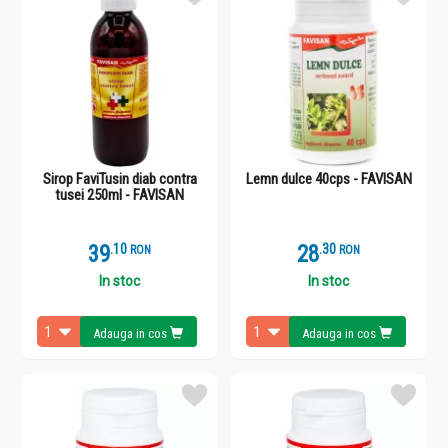
Sirop FaviTusin diab contra
Lemn dulce 40cps - FAVISAN
tusei 250ml - FAVISAN
39
.
1
28
.
3
RON
RON
In stoc
In stoc
Adauga in cos
Adauga in cos