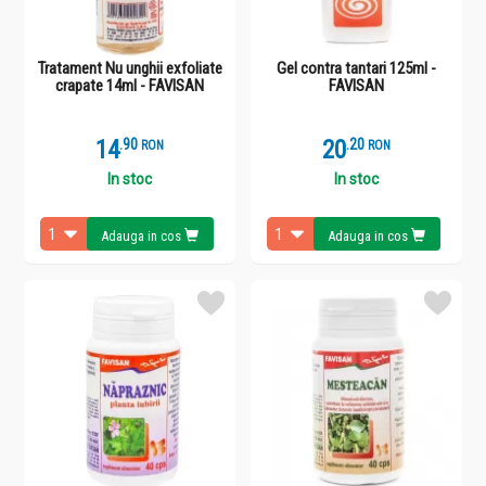
Tratament Nu unghii exfoliate
Gel contra tantari 125ml -
crapate 14ml - FAVISAN
FAVISAN
14
.
9
20
.
2
RON
RON
In stoc
In stoc
Adauga in cos
Adauga in cos