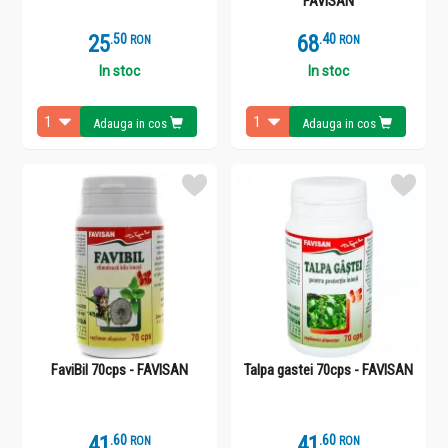
FAVISAN
25
.
5
68
.
4
RON
RON
In stoc
In stoc
Adauga in cos
Adauga in cos
FaviBil 70cps - FAVISAN
Talpa gastei 70cps - FAVISAN
41
.
6
41
.
6
RON
RON