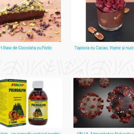
rt Raw de Ciocolata cu Fistic
Tapioca cu Cacao, Vişine şi nuc
pin - un remediu natural pentru
VALUL 4 Imunitatea Naturala 