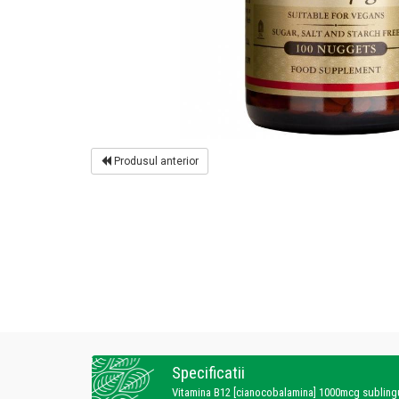
Produsul anterior
Specificatii
Vitamina B12 [cianocobalamina] 1000mcg sublin