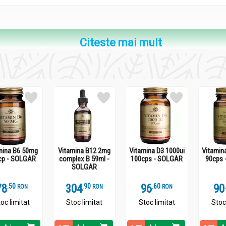
Citeste mai mult
gual 100cp - SOLGAR
ă) 100 µg
mina B6 50mg
Vitamina B12 2mg
Vitamina D3 1000ui
Vitamin
cp - SOLGAR
complex B 59ml -
100cps - SOLGAR
90cps 
gual 100cp - SOLGAR
SOLGAR
78
.
5
304
.
9
96
.
6
90
RON
RON
RON
dulți, o (1) tabletă pe zi, preferabil în timpul mesei.
oc limitat
Stoc limitat
Stoc limitat
Stoc
lingual, pentru a-i permite dizolvarea.