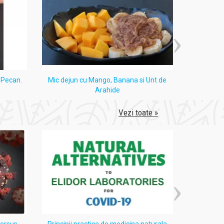
i Pecan.
Mic dejun cu Mango, Banana si Unt de
Tort
Arahide
Vezi toate »
versus
Principii practice de medicina naturala
Despre 