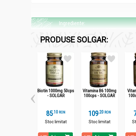
Ingrediente:
Vitamina B12 [cianocobalamina] 1000mcg sublin
PRODUSE SOLGAR:
Fiecare tabletă asigură:
Vitamina B12 (sub formă de cianocobalamin
Biotin 1000mg 50cps
Vitamina B6 100mg
Vita
Administrare
- SOLGAR
100cps - SOLGAR
100
Vitamina B12 [cianocobalamina] 1000mcg sublin
85
.
1
109
.
2
RON
RON
A se administra ca supliment alimentar pentru a
Stoc limitat
Stoc limitat
St
Poate fi așezată între obraz și gingie sau sub
Tableta poate fi și mestecată sau înghițită.