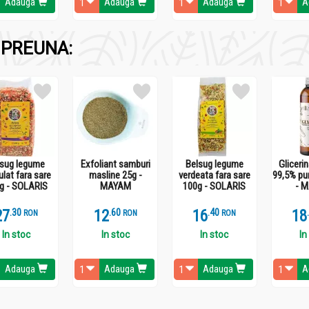
Adauga
Adauga
Adauga
A
PREUNA:
lsug legume
Exfoliant samburi
Belsug legume
Gliceri
ulat fara sare
masline 25g -
verdeata fara sare
99,5% pu
g - SOLARIS
MAYAM
100g - SOLARIS
- 
27
.
3
12
.
6
16
.
4
18
RON
RON
RON
In stoc
In stoc
In stoc
In
Adauga
Adauga
Adauga
A