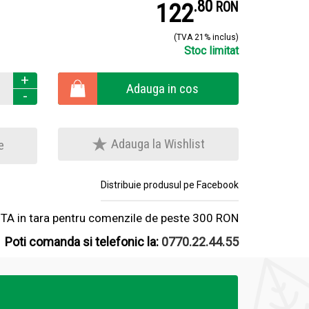
.
8
122
RON
(TVA 21% inclus)
Stoc limitat
+
Adauga in cos
-
Adauga la Wishlist
e
Distribuie produsul pe Facebook
A in tara pentru comenzile de peste 300 RON
Poti comanda si telefonic la:
0770.22.44.55