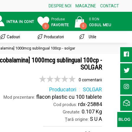
DESPRE NOI
MAGAZINE
CONTACT
Produse
0 RON
INTRA IN CONT
FAVORITE
COSUL MEU
0
0
Cadouri
Producatori
Utile
balamina] 1000mcg sublingual 100cp - solgar
ocobalamina] 1000mcg sublingual 100cp -
SOLGAR
0 comentarii
Producatori
SOLGAR
flacon plastic cu 100 tablete
Mod prezentare:
rdx-25884
Cod produs:
0.107 Kg
Greutate:
S U A
Țară origine:
BLOG