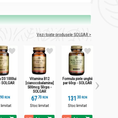
Vezi toate produsele SOLGAR >
a D3 1000ui
Vitamina B12
Formula piele unghii
Folate [me
- SOLGAR
[cianocobalamina]
par 60cp - SOLGAR
400mcg 5
500mcg 50cps -
SOLG
SOLGAR
.
9
67
.
7
131
.
3
101
.
3
RON
RON
RON
 limitat
Stoc limitat
Stoc limitat
Stoc li