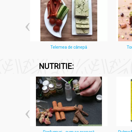
i Lămâie
Telemea de cânepă
To
NUTRITIE:
ten acneic
Parfumuri - cum se prepară
PulmoAl