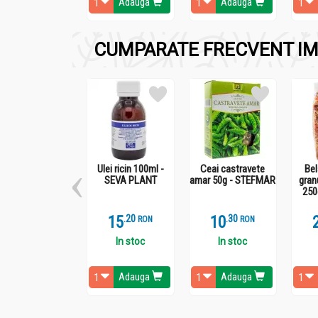
Adauga
Adauga
CUMPARATE FRECVENT IM
Ulei ricin 100ml -
Ceai castravete
Be
SEVA PLANT
amar 50g - STEFMAR
gran
250
15
.
2
10
.
3
RON
RON
In stoc
In stoc
Adauga
Adauga