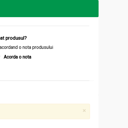
izat produsul?
acordand o nota produsului
Acorda o nota
×