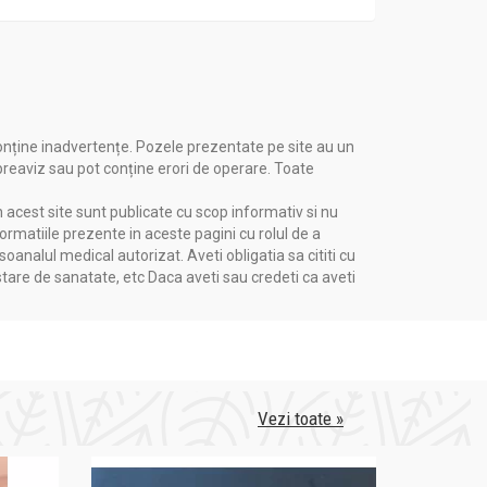
onține inadvertențe. Pozele prezentate pe site au un
 preaviz sau pot conține erori de operare. Toate
n acest site sunt publicate cu scop informativ si nu
formatiile prezente in aceste pagini cu rolul de a
nalul medical autorizat. Aveti obligatia sa cititi cu
stare de sanatate, etc Daca aveti sau credeti ca aveti
Vezi toate »