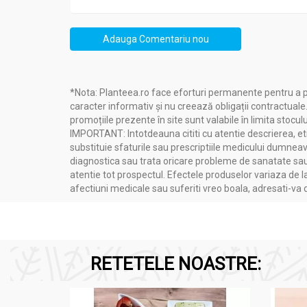
Adauga Comentariu nou
*Nota: Planteea.ro face eforturi permanente pentru a p
caracter informativ și nu creează obligații contractuale
promoțiile prezente în site sunt valabile în limita stoculu
IMPORTANT: Intotdeauna cititi cu atentie descrierea, etic
substituie sfaturile sau prescriptiile medicului dumneavo
diagnostica sau trata oricare probleme de sanatate sau 
atentie tot prospectul. Efectele produselor variaza de l
afectiuni medicale sau suferiti vreo boala, adresati-v
RETETELE NOASTRE: