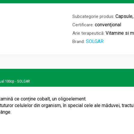
Capsule,
Subcategorie produs:
convenţional
Certificare:
Vitamine si m
Arie terapeutică:
SOLGAR
Brand:
gual 100cp - SOLGAR
amină ce conține cobalt, un oligoelement.
turor celulelor din organism, în special cele ale măduvei, tractulu
sânge.