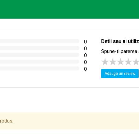
Detii sau ai util
0
0
Spune-ti parerea 
0
0
0
Adauga un review
produs.