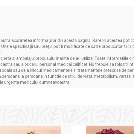
ăstra acuratețea informațiilor din acestă pagină. Rareori acestea pot c
. Unele specificații sau prețul pot fi modificate de către producător fără
i.
heta si ambalajul produsului inainte de a-l utiliza! Toate informatiile di
astra sau a oricarui personal medical calificat. Nu trebuie sa folositi in
boala sau de a inlocui medicamentele si tratamentele prescrise de persoa
a persoana la persoana in functie de stilul de viata, metabolism, varsta, 
a de urgenta medicului dumneavoastra.