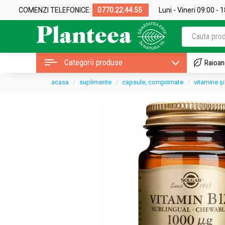
COMENZI TELEFONICE:
0770.22.44.55
Luni - Vineri 09:00 - 
Categorii produse
Raioan
acasa
suplimente
capsule, comprimate
vitamine ș