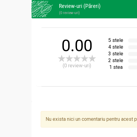
Review-uri (Păreri)
(0 review-uri)
0.00
5 stele
4 stele
3 stele
2 stele
(0 review-uri)
1 stea
Nu exista nici un comentariu pentru acest 