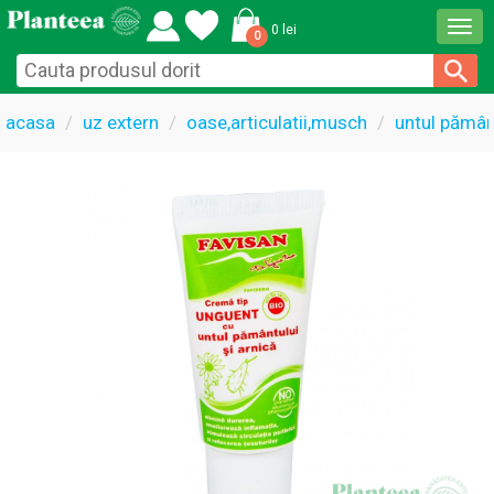
Togg
0 lei
0
navi
acasa
uz extern
oase,articulatii,musch
untul pămân