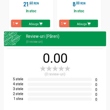
21
.
6
8
.
0
RON
RON
In stoc
In stoc
Adauga
Adauga
Review-uri (Păreri)
(0 review-uri)
0.00
(0 review-uri)
5 stele
0
4 stele
0
3 stele
0
2 stele
0
1 stea
0