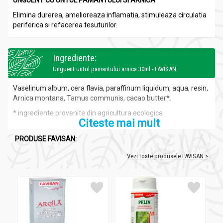
UNGUENT CU UNTUL PAMANTULUI SI ARNICA
Elimina durerea, amelioreaza inflamatia, stimuleaza circulatia
periferica si refacerea tesuturilor.
Ingrediente:
Unguent untul pamantului arnica 30ml - FAVISAN
Vaselinum album, cera flavia, paraffinum liquidum, aqua, resin,
Arnica montana, Tamus communis, cacao butter*.
* ingrediente provenite din agricultura ecologica
Citeste mai mult
PRODUSE FAVISAN:
Acțiuni și recomandări:
Vezi toate produsele FAVISAN >
Unguent untul pamantului arnica 30ml - FAVISAN
Este cicatrizant, revulsiv. Elimina durerea, amelioreaza
inflamatia, stimuleaza circulatia periferica si refacerea
tesuturilor.
Adjuvant in:
deformatii osoase, ciocuri, monturi, traumatisme,
contuzii, hematoame (vanatai), dureri reumatice (acute si