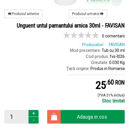
Produsul anterior
Produsul urmator
Unguent untul pamantului arnica 30ml - FAVISAN
0 comentarii
Producatori
FAVISAN
Mod prezentare:
Tub cu 30 ml
Cod produs:
fvs-l026
Greutate:
0.030 Kg
Țară origine:
Produs in Romania
.
6
25
RON
(TVA 21% inclus)
Stoc limitat
+
Adauga in cos
-