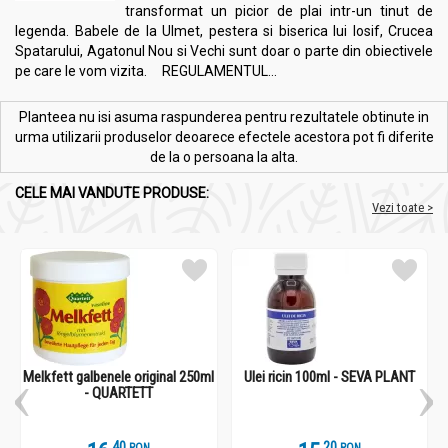
transformat un picior de plai intr-un tinut de
legenda. Babele de la Ulmet, pestera si biserica lui Iosif, Crucea
Spatarului, Agatonul Nou si Vechi sunt doar o parte din obiectivele
pe care le vom vizita. REGULAMENTUL...
Planteea nu isi asuma raspunderea pentru rezultatele obtinute in
urma utilizarii produselor deoarece efectele acestora pot fi diferite
de la o persoana la alta.
CELE MAI VANDUTE PRODUSE:
Vezi toate >
Melkfett galbenele original 250ml
Ulei ricin 100ml - SEVA PLANT
- QUARTETT
.
4
.
2
RON
RON