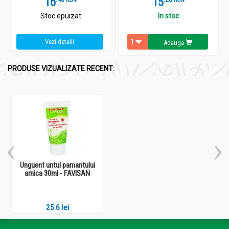
16
15
Stoc epuizat
In stoc
Vezi detalii
Adauga
PRODUSE VIZUALIZATE RECENT:
Unguent untul pamantului
arnica 30ml - FAVISAN
25.6 lei