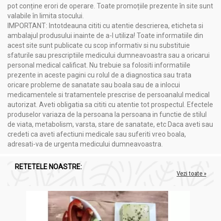
pot conține erori de operare. Toate promoțiile prezente în site sunt
valabile în limita stocului.
IMPORTANT: Intotdeauna cititi cu atentie descrierea, eticheta si
ambalajul produsului inainte de a-l utiliza! Toate informatiile din
acest site sunt publicate cu scop informativ si nu substituie
sfaturile sau prescriptiile medicului dumneavoastra sau a oricarui
personal medical calificat. Nu trebuie sa folositi informatiile
prezente in aceste pagini cu rolul de a diagnostica sau trata
oricare probleme de sanatate sau boala sau de a inlocui
medicamentele si tratamentele prescrise de persoanalul medical
autorizat. Aveti obligatia sa cititi cu atentie tot prospectul. Efectele
produselor variaza de la persoana la persoana in functie de stilul
de viata, metabolism, varsta, stare de sanatate, etc Daca aveti sau
credeti ca aveti afectiuni medicale sau suferiti vreo boala,
adresati-va de urgenta medicului dumneavoastra.
RETETELE NOASTRE:
Vezi toate »