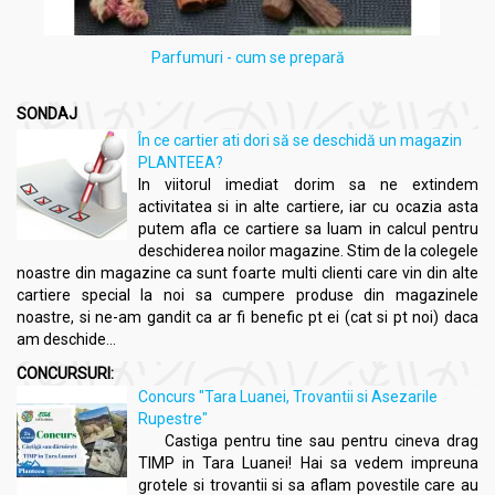
Parfumuri - cum se prepară
SONDAJ
În ce cartier ati dori să se deschidă un magazin
PLANTEEA?
In viitorul imediat dorim sa ne extindem
activitatea si in alte cartiere, iar cu ocazia asta
putem afla ce cartiere sa luam in calcul pentru
deschiderea noilor magazine. Stim de la colegele
noastre din magazine ca sunt foarte multi clienti care vin din alte
cartiere special la noi sa cumpere produse din magazinele
noastre, si ne-am gandit ca ar fi benefic pt ei (cat si pt noi) daca
am deschide...
CONCURSURI:
Concurs "Tara Luanei, Trovantii si Asezarile
Rupestre"
Castiga pentru tine sau pentru cineva drag
TIMP in Tara Luanei! Hai sa vedem impreuna
grotele si trovantii si sa aflam povestile care au