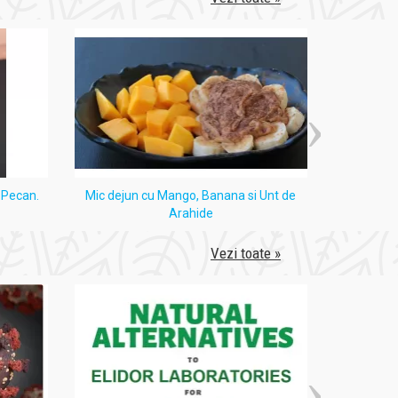
i Pecan.
Mic dejun cu Mango, Banana si Unt de
Tort
Arahide
ectul de la un lot la altul.
Vezi toate »