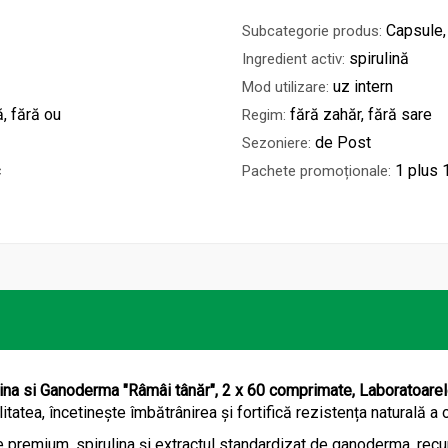
Capsule,
Subcategorie produs:
spirulină
Ingredient activ:
uz intern
Mod utilizare:
ă, fără ou
fără zahăr, fără sare
Regim:
de Post
Sezoniere:
c
1 plus 
Pachete promoționale:
lina si Ganoderma "Râmâi tânăr", 2 x 60 comprimate, Laboratoarel
litatea, încetinește îmbătrânirea și fortifică rezistența naturală a
e premium, spirulina și extractul standardizat de ganoderma, rec