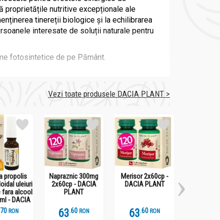
 proprietățile nutritive excepționale ale
ținerea tinereții biologice și la echilibrarea
persoanele interesate de soluții naturale pentru
sme fotosintetice de pe Pământ.
Vezi toate produsele DACIA PLANT >
a propolis
Napraznic 300mg
Merisor 2x60cp -
Tinctura r
oidal uleiuri
2x60cp - DACIA
DACIA PLANT
50ml - DAC
oncentrată de proteine, vitamine (B1, B2, B3,
 fara alcool
PLANT
0ml - DACIA
u demonstrat că spirulina contribuie la
LANT
.
7
63
.
6
63
.
6
27
.
1
ea sănătății sistemului imunitar. De asemenea,
RON
RON
RON