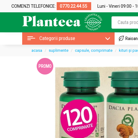
COMENZI TELEFONICE:
0770.22.44.55
Luni - Vineri 09:00 - 
Categorii produse
Raioan
acasa
suplimente
capsule, comprimate
kituri și 
PROMO