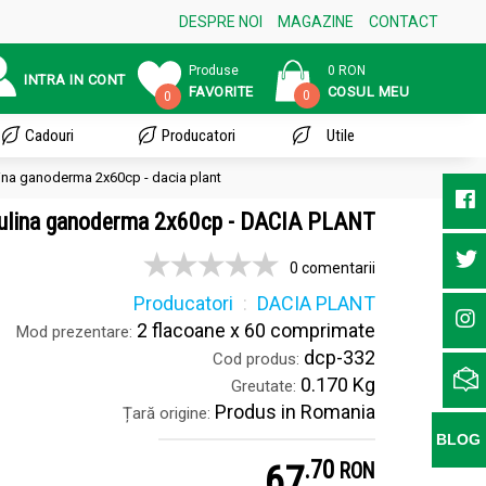
DESPRE NOI
MAGAZINE
CONTACT
Produse
0 RON
INTRA IN CONT
FAVORITE
COSUL MEU
0
0
Cadouri
Producatori
Utile
lina ganoderma 2x60cp - dacia plant
rulina ganoderma 2x60cp - DACIA PLANT
0 comentarii
Producatori
DACIA PLANT
2 flacoane x 60 comprimate
Mod prezentare:
dcp-332
Cod produs:
0.170 Kg
Greutate:
Produs in Romania
Țară origine:
BLOG
.
7
67
RON