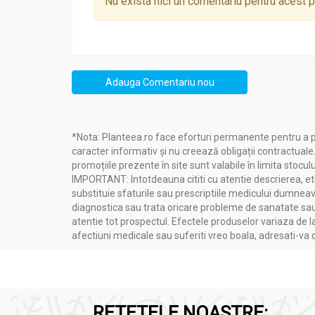
Nu exista nici un comentariu pentru acest 
externe
Un remediu naturist
esențial în orice familie, 
tradițională de spirulină și ganoderma.
Dacia Plant
cu o experiență de 19 ani în indu
Adauga Comentariu nou
*Nota: Planteea.ro face eforturi permanente pentru a p
caracter informativ și nu creează obligații contractuale
promoțiile prezente în site sunt valabile în limita stoculu
IMPORTANT: Intotdeauna cititi cu atentie descrierea, etic
substituie sfaturile sau prescriptiile medicului dumneavo
diagnostica sau trata oricare probleme de sanatate sau 
atentie tot prospectul. Efectele produselor variaza de l
Fondată în 2002 de tineri pasionați, compania 
afectiuni medicale sau suferiti vreo boala, adresati-v
bio proprii sau ale colaboratorilor, respectâ
Planteea
, o sursă de încredere în domeniul n
angajamentul față de sănătatea consumatorilo
RETETELE NOASTRE: