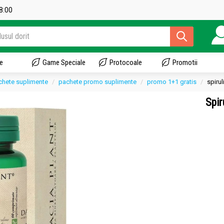
18:00
e
Game Speciale
Protocoale
Promotii
pachete suplimente
pachete promo suplimente
promo 1+1 gratis
spiru
Spi