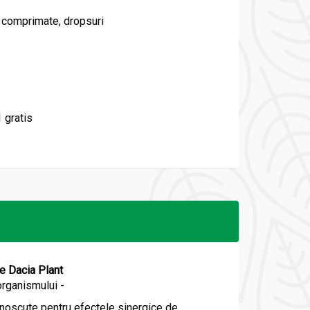
 comprimate, dropsuri
1 gratis
e Dacia Plant
 organismului -
unoscute pentru efectele sinergice de