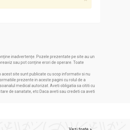
nirea îmbătrânirii, bazat pe combinația
 românești de suplimente alimentare.
onține inadvertențe. Pozele prezentate pe site au un
 preaviz sau pot conține erori de operare. Toate
n acest site sunt publicate cu scop informativ si nu
formatiile prezente in aceste pagini cu rolul de a
nalul medical autorizat. Aveti obligatia sa cititi cu
stare de sanatate, etc Daca aveti sau credeti ca aveti
alitate, folosind plante obținute din culturi
nt
pentru calitatea lor superioară și
Vezi toate »