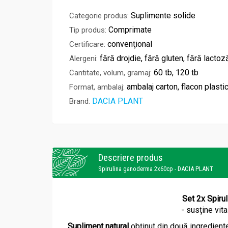
Suplimente solide
Categorie produs:
Comprimate
Tip produs:
convenţional
Certificare:
fără drojdie, fără gluten, fără lactoz
Alergeni:
60 tb, 120 tb
Cantitate, volum, gramaj:
ambalaj carton, flacon plasti
Format, ambalaj:
DACIA PLANT
Brand:
Descriere produs
Spirulina ganoderma 2x60cp - DACIA PLANT
Set 2x Spiru
- susține vita
Supliment natural
obținut din două ingredient