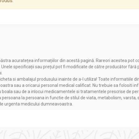
produs.
cu efecte sinergice puternice pentru vitalitate, imunitate și înceti
stria alimentară și farmaceutică, este un lider printre companiile
ăstra acuratețea informațiilor din acestă pagină. Rareori acestea pot c
. Unele specificații sau prețul pot fi modificate de către producător fără
i.
heta si ambalajul produsului inainte de a-l utiliza! Toate informatiile di
astra sau a oricarui personal medical calificat. Nu trebuie sa folositi in
boala sau de a inlocui medicamentele si tratamentele prescrise de persoa
a persoana la persoana in functie de stilul de viata, metabolism, varsta, 
se remarcă prin grija pentru consumatori și angajamentul față de c
a de urgenta medicului dumneavoastra.
nd standardele GMP.
utriției și sănătății, recomandă cu încredere produsele
Dacia Pla
r.