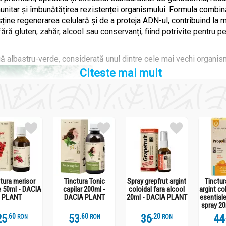
munitar și îmbunătățirea rezistenței organismului. Formula combină
ine regenerarea celulară și de a proteja ADN-ul, contribuind la men
fără gluten, zahăr, alcool sau conservanți, fiind potrivite pentru 
gă albastru-verde, considerată unul dintre cele mai vechi organi
Citeste mai mult
tura merisor
Tinctura Tonic
Spray grepfrut argint
Tinctur
e 50ml - DACIA
capilar 200ml -
coloidal fara alcool
argint col
columbiene, spirulina a fost redescoperită în secolul XX ca sursă c
PLANT
DACIA PLANT
20ml - DACIA PLANT
esentiale
spray 2
 potasiu), acizi grași esențiali și antioxidanți. Studiile moderne a
P
25
.
6
53
.
6
36
.
2
44
ezistenței organismului, la reducerea inflamațiilor și la susținer
RON
RON
RON