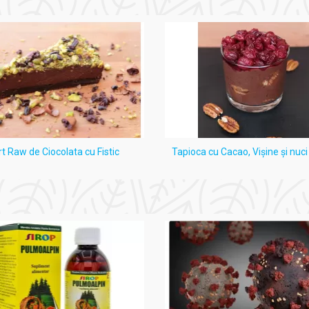
t hidroalcoolic cu 20% polizaharide (150 mg);
rt Raw de Ciocolata cu Fistic
Tapioca cu Cacao, Vişine şi nuc
e naturale și pot exista variații privind culoarea, mirosul sau asp
loranți sau conservanți.