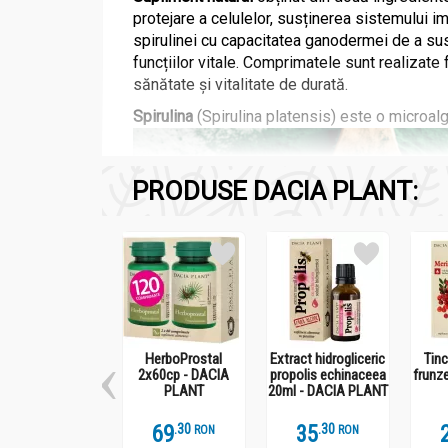
protejare a celulelor, susținerea sistemului i
spirulinei cu capacitatea ganodermei de a susț
funcțiilor vitale. Comprimatele sunt realizate 
sănătate și vitalitate de durată.
Spirulina
(Spirulina platensis) este o microal
PRODUSE DACIA PLANT:
HerboProstal
Extract hidrogliceric
Tinc
2x60cp - DACIA
propolis echinaceea
frunz
Utilizată încă din perioada civilizațiilor pre
PLANT
20ml - DACIA PLANT
B6, B9, B12), minerale (fier, calciu, magneziu,
69
.
3
35
.
3
creșterea masei musculare, la îmbunătățirea r
RON
RON