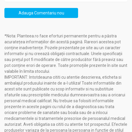
știința modernă cu tradițiile străvechi.
Planteea
, o sursă de încredere în domeniul nutriției și sănătății,
Adauga Comentariu nou
recomandă cu încredere produsele
Fares
pentru calitatea lor
superioară și angajamentul față de sănătatea consumatorilor.
*Nota: Planteea.ro face eforturi permanente pentru a păstra
Compozitie
acuratețea informațiilor din acestă pagină. Rareori acestea pot
conține inadvertențe. Pozele prezentate pe site au un caracter
Hapciu [raceala gripa] solubil natural fara zahar 12pl -
FARES
informativ și nu creează obligații contractuale. Unele specificații
sau prețul pot fi modificate de către producător fără preaviz sau
vitamina C 15%
pot conține erori de operare. Toate promoțiile prezente în site sunt
ulei esenţial de lămâie (Citri aetheroleum) 1,2%
valabile în limita stocului.
glicozide steviolice extrase din frunze de Stevia
IMPORTANT: Intotdeauna cititi cu atentie descrierea, eticheta si
rebaudiana 1%
ambalajul produsului inainte de a-l utiliza! Toate informatiile din
ulei esenţial de mentă (Menthae aetheroleum) 0,8%
acest site sunt publicate cu scop informativ si nu substituie
ulei esenţial de eucalipt (Eucalypti aetheroleum) 0,6%
sfaturile sau prescriptiile medicului dumneavoastra sau a oricarui
extract de scoarţă de salcie (Salicis cortex) standardizat
personal medical calificat. Nu trebuie sa folositi informatiile
în min. 15% salicină 0,5%
prezente in aceste pagini cu rolul de a diagnostica sau trata
extract total de flori de soc (Sambuci flos) 0,5%
oricare probleme de sanatate sau boala sau de a inlocui
extract total de trifoişte de baltă (Menyanthidis folium)
medicamentele si tratamentele prescrise de persoanalul medical
0,5%
autorizat. Aveti obligatia sa cititi cu atentie tot prospectul. Efectele
extract total de busuioc (Basilici herba) 0,5%
produselor variaza de la persoana la persoana in functie de stilul