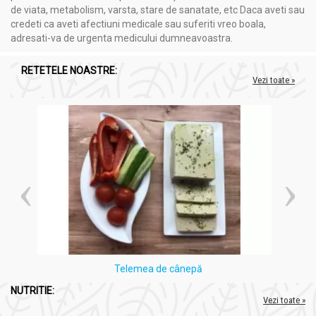
extract total de isop (Hyssopi herba) 0,5%
de viata, metabolism, varsta, stare de sanatate, etc Daca aveti sau
fructoză
credeti ca aveti afectiuni medicale sau suferiti vreo boala,
amidon din porumb
adresati-va de urgenta medicului dumneavoastra.
RETETELE NOASTRE:
Vezi toate »
Made în
: România
Acțiuni și Recomandări:
Hapciu [raceala gripa] solubil natural fara zahar 12pl -
FARES
Beneficii:
Telemea de cânepă
Ajută la calmarea durerilor în gât și iritațiilor căilor
NUTRITIE:
respiratorii.
Vezi toate »
Eficient în reducerea febrei și descongestionarea