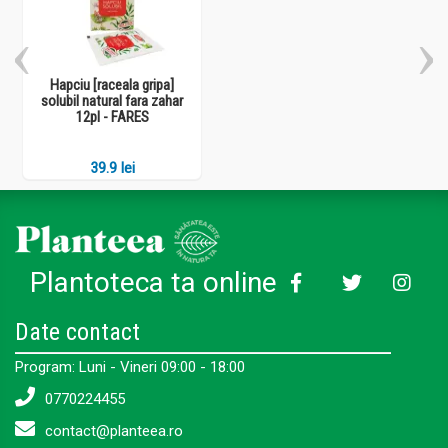
Hapciu [raceala gripa]
solubil natural fara zahar
12pl - FARES
39.9 lei
Plantoteca ta online
Date contact
Program: Luni - Vineri 09:00 - 18:00
0770224455
contact@planteea.ro