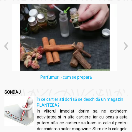
nasului.
Contribuie la fluidificarea și eliminarea secrețiilor
bronșice.
Sprijină procesul natural de expectorație.
Ajută la întărirea sistemului imunitar.
Eficiență clinică confirmată în peste 94% dintre cazuri.
Fără zahăr, conservanți sau aditivi sintetici.
Potrivit pentru utilizarea încă de la apariția primelor
simptome de răceală și gripă.
Indicații:
Răceală, gripă și viroze respiratorii.
Congestie nazală și iritații ale gâtului.
Parfumuri - cum se prepară
Tuse și dificultăți în eliminarea secrețiilor bronșice.
Febră și inflamații la nivelul tractului respirator superior.
Calmare a simptomelor asociate cu infecțiile respiratorii
SONDAJ
virale.
În ce cartier ati dori să se deschidă un magazin
PLANTEEA?
In viitorul imediat dorim sa ne extindem
Precauții, atenționări și sfaturi:
activitatea si in alte cartiere, iar cu ocazia asta
putem afla ce cartiere sa luam in calcul pentru
Hapciu [raceala gripa] solubil natural fara zahar 12pl -
FARES
deschiderea noilor magazine. Stim de la colegele