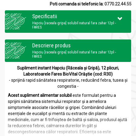
Poti comanda si telefonic la:
0770.22.44.55
Specificatii
Hapciu [raceala gripa] solubil natural fara zahar 12pl -
FARES
Descriere produs
Hapciu [raceala gripa] solubil natural fara zahar 12pl -
FARES
Supliment instant Hapciu (Răceala și Gripă), 12 plicuri,
Laboratoarele Fares BioVital Orăștie (cod: R30)
- sprijină rapid sănătatea respiratorie, reducând febra, tusea și
congestia -
Acest supliment alimentar solubil
este formulat pentru a
sprijini sănătatea sistemului respirator și a ameliora
simptomele asociate răcelilor și gripei. Combinând uleiuri
esențiale de eucalipt și mentă cu extracte din plante
medicinale, cum ar fi trifoiștea de baltă și salcia, produsul ajută
la reducerea febrei, calmarea durerilor în gât și
descongestionarea căilor respiratorii. Eficiența sa este