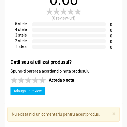
Despre Fares
În inima Ţării, la poalele Sarmizegetusei dacice, acum 90 de
ani, a început o călătorie lungă în lumea plantelor medicinale
prin înfiinţarea „Digitalis, Prima Cooperativă Română pentru
(0 review-uri)
Cultivarea Plantelor Medicinale - Orăștie”. De nouă decenii,
5 stele
0
neîntrerupt, alăturăm știința tradițiilor străvechi în rețete
4 stele
0
meșteșugite cu drag pentru sănătatea românilor.
3 stele
0
Laboratoarele Fares Biovital Orăștie
este un producător de
2 stele
0
renume în domeniul remediilor din plante medicinale, cu o
1 stea
0
tradiție de peste opt decenii.
Detii sau ai utilizat produsul?
Spune-ti parerea acordand o nota produsului
Acorda o nota
Adauga un review
×
Nu exista nici un comentariu pentru acest produs.
Fondată de Andrei Farago în 1929, compania continuă să
inoveze și să ofere produse de înaltă calitate care combină