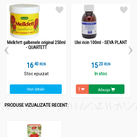
Copii peste 14 ani și adulți
: 3-4 plicuri pe zi.
Durata curei
: 3-7 zile.
Melkfett galbenele original 250ml
Ulei ricin 100ml - SEVA PLANT
- QUARTETT
16
.
4
15
.
2
RON
RON
Stoc epuizat
In stoc
Vezi detalii
Adauga
PRODUSE VIZUALIZATE RECENT: