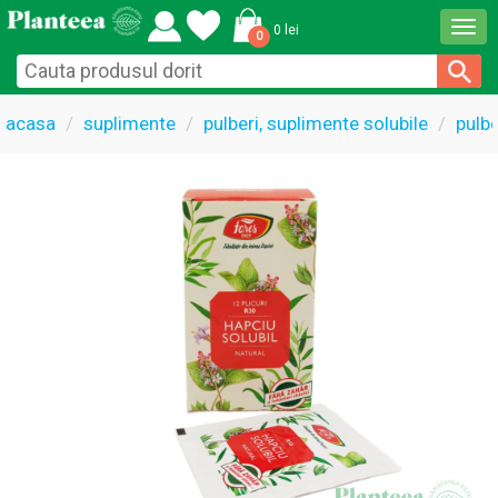
Togg
0 lei
0
navi
acasa
suplimente
pulberi, suplimente solubile
pulbe