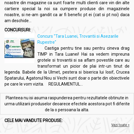
noastre din magazine ca sunt foarte multi clienti care vin din alte
Nu se recomandă copiilor sub 3 ani.
cartiere special la noi sa cumpere produse din magazinele
Nu se recomandă în timpul sarcinii și alăptării.
noastre, si ne-am gandit ca ar fi benefic pt ei (cat si pt noi) daca
Atenție persoanelor cu hipersensibilitate la oricare dintre
am deschide...
ingredientele produsului.
CONCURSURI:
Se recomandă cu prudență în cazul diabetului, având în
Concurs "Tara Luanei, Trovantii si Asezarile
vedere conținutul de glucide.
Rupestre"
Castiga pentru tine sau pentru cineva drag
TIMP in Tara Luanei! Hai sa vedem impreuna
Administrare
grotele si trovantii si sa aflam povestile care au
Hapciu [raceala gripa] solubil natural fara zahar 12pl -
transformat un picior de plai intr-un tinut de
FARES
legenda. Babele de la Ulmet, pestera si biserica lui Iosif, Crucea
Spatarului, Agatonul Nou si Vechi sunt doar o parte din obiectivele
Preparare
:
pe care le vom vizita. REGULAMENTUL...
Conținutul unui plic se dizolvă în aproximativ 200ml de
apă fierbinte.
Planteea nu isi asuma raspunderea pentru rezultatele obtinute in
Se bea cald, având un gust agreabil care nu necesită
urma utilizarii produselor deoarece efectele acestora pot fi diferite
îndulcire.
de la o persoana la alta.
Dozaj recomandat
:
CELE MAI VANDUTE PRODUSE:
Copii 3-6 ani
: 1-2 plicuri pe zi.
Vezi toate >
Copii 7-14 ani
: 2-3 plicuri pe zi.