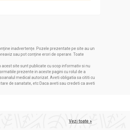
onține inadvertențe. Pozele prezentate pe site au un
 preaviz sau pot conține erori de operare. Toate
n acest site sunt publicate cu scop informativ si nu
formatiile prezente in aceste pagini cu rolul de a
nalul medical autorizat. Aveti obligatia sa cititi cu
stare de sanatate, etc Daca aveti sau credeti ca aveti
Vezi toate »