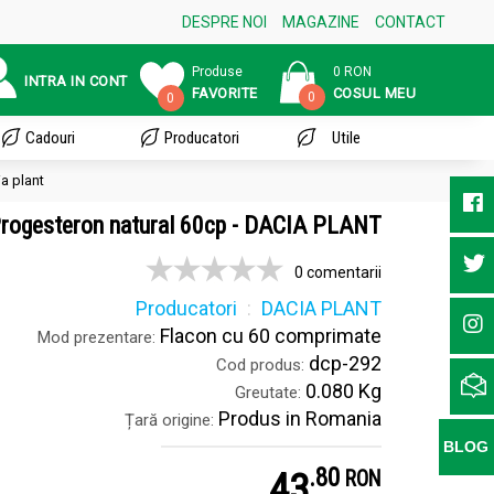
DESPRE NOI
MAGAZINE
CONTACT
Produse
0 RON
INTRA IN CONT
FAVORITE
COSUL MEU
0
0
Cadouri
Producatori
Utile
a plant
rogesteron natural 60cp - DACIA PLANT
0 comentarii
Producatori
DACIA PLANT
Flacon cu 60 comprimate
Mod prezentare:
dcp-292
Cod produs:
0.080 Kg
Greutate:
Produs in Romania
Țară origine:
BLOG
.
8
43
RON