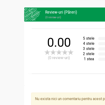
Review-uri (Păreri)
(0 review-uri)
0.00
5 stele
4 stele
3 stele
2 stele
(0 review-uri)
1 stea
Nu exista nici un comentariu pentru acest 