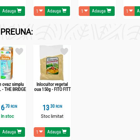
Adauga
Adauga
Adauga
A
PREUNA:
30 de minute inaintea mesei.
e ovaz simplu
Inlocuitor vegetal
L - THE BRIDGE
oua 150g - FITO FITT
16
.
7
13
.
3
RON
RON
In stoc
Stoc limitat
Adauga
Adauga