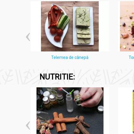
i Lămâie
Telemea de cânepă
To
NUTRITIE: