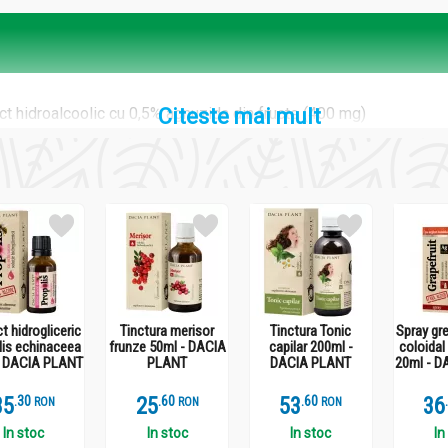
ct hidroalcoolic cu 0,5% agnuzida din fructe (400 mg)
Citeste mai mult
t hidrogliceric
Tinctura merisor
Tinctura Tonic
Spray gre
lis echinaceea
frunze 50ml - DACIA
capilar 200ml -
coloidal
- DACIA PLANT
PLANT
DACIA PLANT
20ml - D
mite normale.
35
.
3
25
.
6
53
.
6
36
RON
RON
RON
In stoc
In stoc
In stoc
In