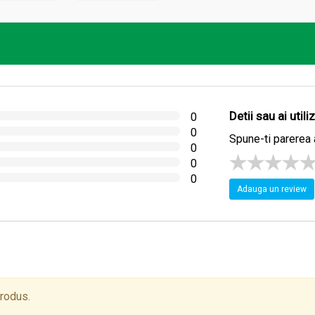
Detii sau ai util
0
0
Spune-ti parerea 
0
0
0
Adauga un review
produs.