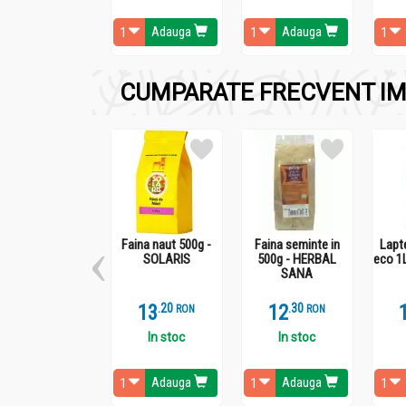
Adauga
Adauga
Administrare
Progesteron natural 60cp - DACIA PLANT
CUMPARATE FRECVENT IM
Adulti: cate 1 comprimat de 2-3 ori pe zi, cu 
Faina naut 500g -
Faina seminte in
Lapt
SOLARIS
500g - HERBAL
eco 1
SANA
13
.
2
12
.
3
RON
RON
In stoc
In stoc
Adauga
Adauga