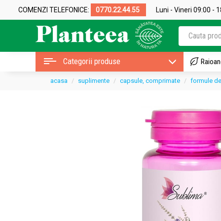
COMENZI TELEFONICE:
0770.22.44.55
Luni - Vineri 09:00 - 
Categorii produse
Raioan
acasa
suplimente
capsule, comprimate
formule de