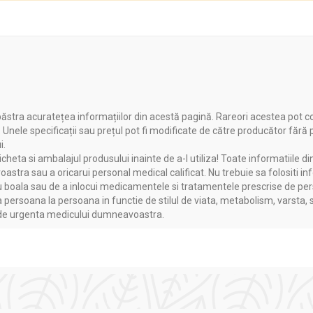
ăstra acuratețea informațiilor din acestă pagină. Rareori acestea pot c
. Unele specificații sau prețul pot fi modificate de către producător fără
i.
heta si ambalajul produsului inainte de a-l utiliza! Toate informatiile di
astra sau a oricarui personal medical calificat. Nu trebuie sa folositi in
boala sau de a inlocui medicamentele si tratamentele prescrise de persoa
a persoana la persoana in functie de stilul de viata, metabolism, varsta, 
a de urgenta medicului dumneavoastra.