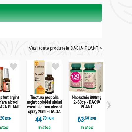
Vezi toate produsele DACIA PLANT >
pfrut argint
Tinctura propolis
Napraznic 300mg
Merisor 2
 fara alcool
argint coloidal uleiuri
2x60cp - DACIA
DACIA 
ACIA PLANT
esentiale fara alcool
PLANT
spray 20ml - DACIA
PLANT
.
2
44
.
7
63
.
6
63
.
6
RON
RON
RON
 stoc
In stoc
In stoc
In st