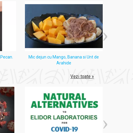
i Pecan.
Mic dejun cu Mango, Banana si Unt de
Tort
Arahide
Vezi toate »