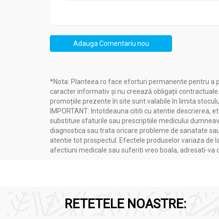
Adauga Comentariu nou
*Nota: Planteea.ro face eforturi permanente pentru a p
caracter informativ și nu creează obligații contractuale
promoțiile prezente în site sunt valabile în limita stoculu
IMPORTANT: Intotdeauna cititi cu atentie descrierea, etic
substituie sfaturile sau prescriptiile medicului dumneavo
diagnostica sau trata oricare probleme de sanatate sau 
atentie tot prospectul. Efectele produselor variaza de l
afectiuni medicale sau suferiti vreo boala, adresati-v
RETETELE NOASTRE: