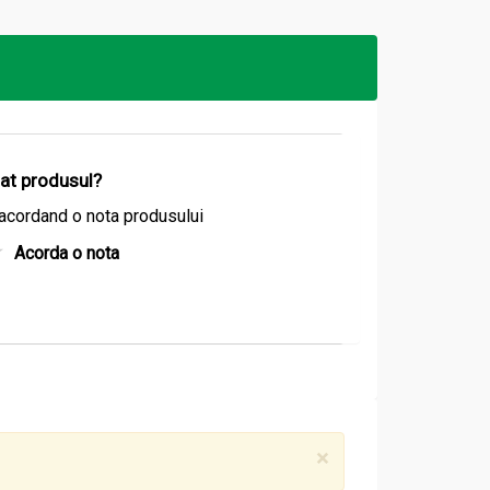
izat produsul?
acordand o nota produsului
Acorda o nota
×