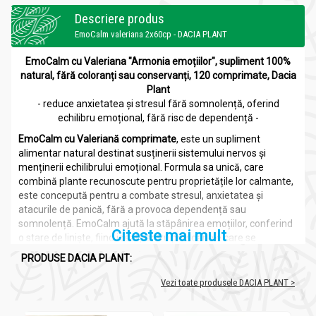
Descriere produs
EmoCalm valeriana 2x60cp - DACIA PLANT
EmoCalm cu Valeriana "Armonia emoțiilor", supliment 100%
natural, fără coloranți sau conservanți, 120 comprimate, Dacia
Plant
- reduce anxietatea și stresul fără somnolență, oferind
echilibru emoțional, fără risc de dependență -
EmoCalm cu Valeriană
comprimate
, este un supliment
alimentar natural destinat susținerii sistemului nervos și
menținerii echilibrului emoțional. Formula sa unică, care
combină plante recunoscute pentru proprietățile lor calmante,
este concepută pentru a combate stresul, anxietatea și
atacurile de panică, fără a provoca dependență sau
somnolență. EmoCalm ajută la stăpânirea emoțiilor, conferind
Citeste mai mult
o stare de liniște, fiind ideal pentru persoanele care se
confruntă cu stări de agitație sau tensiuni psihice. Poate fi
PRODUSE DACIA PLANT:
utilizat și de adolescenți, întrucât este 100% natural și adecvat
pentru vegetarieni și vegani.
Vezi toate produsele DACIA PLANT >
Suplimentele naturale
sunt produse obținute din ingrediente
vegetale, destinate să susțină sănătatea și să ofere