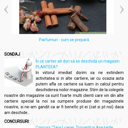
Planteea
, o sursă de încredere în domeniul nutriției și sănătății,
recomandă cu încredere produsele
Dacia Plant
pentru
calitatea lor superioară și angajamentul față de sănătatea
consumatorilor.
Compozitie
Parfumuri - cum se prepară
EmoCalm valeriana 2x60cp - DACIA PLANT
SONDAJ
Roiniță (Melissa officinalis)
, părți aeriene – 100 mg
Sunătoare (Hypericum perforatum)
, părți aeriene – 100
În ce cartier ati dori să se deschidă un magazin
mg
PLANTEEA?
Lavandă (Lavandula angustifolia)
, extract hidroalcoolic
In viitorul imediat dorim sa ne extindem
10:1 din flori – 50 mg
activitatea si in alte cartiere, iar cu ocazia asta
Valeriană (Valeriana officinalis)
, extract hidroetanolic cu
putem afla ce cartiere sa luam in calcul pentru
0,3% acizi valerianici din rădăcini – 25 mg
deschiderea noilor magazine. Stim de la colegele
Ulei esențial de portocal (Citrus sinensis)
– 5 mg
noastre din magazine ca sunt foarte multi clienti care vin din alte
Dioxid de siliciu coloidal
cartiere special la noi sa cumpere produse din magazinele
Stearat de magneziu vegetal
noastre, si ne-am gandit ca ar fi benefic pt ei (cat si pt noi) daca
Celuloză microcristalină
am deschide...
Produsul nu conține
: alcool, coloranți si conservanți.
CONCURSURI:
Produsul este 100% natural
, fiind adecvat și pentru vegetarieni
Concurs "Tara Luanei, Trovantii si Asezarile