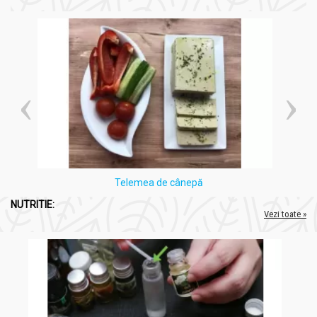
stresului și îmbunătățirea stării de bine prin modularea
neurotransmițătorilor.
-
Citral
: acțiuni antibacteriene și antiinflamatorii, cu rol
benefic asupra sistemului imunitar.
-
Geraniol
: efecte antioxidante și calmante, ajutând la
diminuarea tensiunii nervoase și la relaxarea generală.
Un supliment natural eficient
pentru menținerea echilibrului
emoțional și reducerea stresului, fără efecte secundare sau
riscuri de dependență.
Dacia Plant
cu o experiență de 19 ani în industria alimentară și
farmaceutică, este un lider printre companiile românești de
suplimente alimentare.
Telemea de cânepă
NUTRITIE:
Vezi toate »
Fondată în 2002 de tineri pasionați, compania se remarcă prin
grija pentru consumatori și angajamentul față de calitate,
folosind plante obținute din culturi bio proprii sau ale
colaboratorilor, respectând standardele GMP.