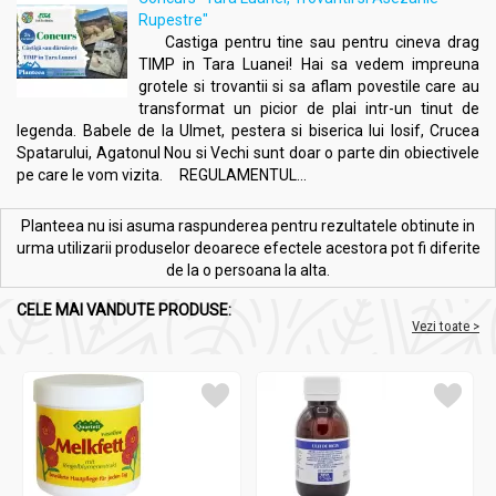
și vegani.
Rupestre"
Castiga pentru tine sau pentru cineva drag
TIMP in Tara Luanei! Hai sa vedem impreuna
grotele si trovantii si sa aflam povestile care au
Produs 100% romanesc
transformat un picior de plai intr-un tinut de
legenda. Babele de la Ulmet, pestera si biserica lui Iosif, Crucea
Spatarului, Agatonul Nou si Vechi sunt doar o parte din obiectivele
Acțiuni și Recomandări:
pe care le vom vizita. REGULAMENTUL...
EmoCalm valeriana 2x60cp - DACIA PLANT
Planteea nu isi asuma raspunderea pentru rezultatele obtinute in
Beneficii
:
urma utilizarii produselor deoarece efectele acestora pot fi diferite
de la o persoana la alta.
Reduce tensiunile psihice și oferă o stare de liniște;
Ameliorează anxietatea și depresia ușoară până la
CELE MAI VANDUTE PRODUSE:
moderată;
Vezi toate >
Susține echilibrul emoțional și armonizează starea de
spirit;
Favorizează relaxarea fără a provoca somnolență;
Ajută la gestionarea stresului cotidian și a atacurilor de
panică;
Susține funcționarea normală a sistemului nervos.
Indicații: