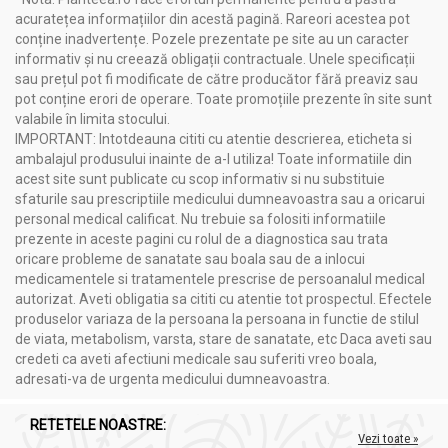
sistemului nervos.
acuratețea informațiilor din acestă pagină. Rareori acestea pot
Sunătoare
:
conține inadvertențe. Pozele prezentate pe site au un caracter
-
Hipericina și hiperforina
: substanțe cu efecte
informativ și nu creează obligații contractuale. Unele specificații
antidepresive și anxiolitice puternice, care reglează
sau prețul pot fi modificate de către producător fără preaviz sau
nivelul serotoninei și dopaminei din creier.
pot conține erori de operare. Toate promoțiile prezente în site sunt
-
Flavonoidele
: contribuie la protecția celulelor nervoase,
valabile în limita stocului.
reducând inflamațiile și având efect antioxidant.
IMPORTANT: Intotdeauna cititi cu atentie descrierea, eticheta si
Lavandă
:
ambalajul produsului inainte de a-l utiliza! Toate informatiile din
-
Linalolul și acetatul de linalil
: două componente
acest site sunt publicate cu scop informativ si nu substituie
principale ale uleiului esențial cu efecte calmante,
sfaturile sau prescriptiile medicului dumneavoastra sau a oricarui
sedative și anxiolitice. Linalolul reduce tensiunea psihică
personal medical calificat. Nu trebuie sa folositi informatiile
și favorizează relaxarea.
prezente in aceste pagini cu rolul de a diagnostica sau trata
-
Polifenolii
: contribuie la reducerea stresului oxidativ și
oricare probleme de sanatate sau boala sau de a inlocui
susțin sănătatea sistemului nervos.
medicamentele si tratamentele prescrise de persoanalul medical
Valeriană
:
autorizat. Aveti obligatia sa cititi cu atentie tot prospectul. Efectele
-
Acizi valerianici
: acțiuni sedative și anxiolitice, reducând
produselor variaza de la persoana la persoana in functie de stilul
tensiunea nervoasă și favorizând somnul de calitate.
de viata, metabolism, varsta, stare de sanatate, etc Daca aveti sau
-
Valepotriați și flavonoide
: efecte relaxante și
credeti ca aveti afectiuni medicale sau suferiti vreo boala,
antispastice asupra musculaturii netede.
adresati-va de urgenta medicului dumneavoastra.
Ulei esențial de portocal (Citrus sinensis)
:
-
Limonen
: principala componentă bioactivă din uleiul
RETETELE NOASTRE:
esențial, cu proprietăți anxiolitice și antidepresive.
Vezi toate »
Studiile arată că limonenul contribuie la reducerea