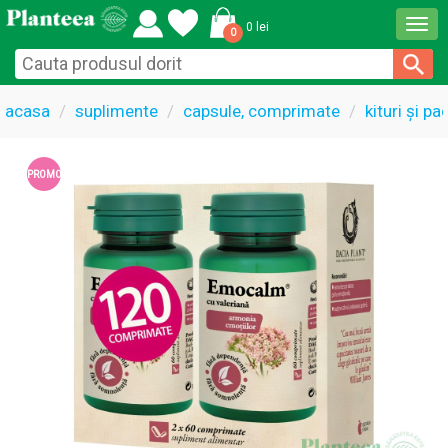
Togg
0 lei
0
navi
acasa
suplimente
capsule, comprimate
kituri și p
PROMO