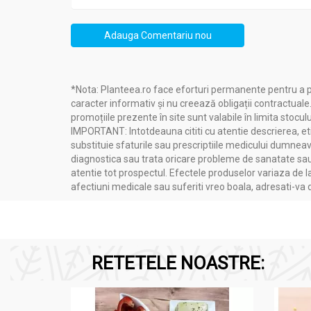
Ulei de pește de înaltă calitate și purita
Conține 1000 mg ulei de pește în fieca
Vitamina E protejează celulele împotriva 
Adauga Comentariu nou
*Nota: Planteea.ro face eforturi permanente pentru a p
caracter informativ și nu creează obligații contractuale
Administrare
promoțiile prezente în site sunt valabile în limita stoculu
Pachet Omega3 extra 1000mg 120+60cps - DOPP
IMPORTANT: Intotdeauna cititi cu atentie descrierea, etic
substituie sfaturile sau prescriptiile medicului dumneavo
diagnostica sau trata oricare probleme de sanatate sau 
Se administreaza 2 capsule nemestecate zilnic
atentie tot prospectul. Efectele produselor variaza de l
afectiuni medicale sau suferiti vreo boala, adresati-v
RETETELE NOASTRE: