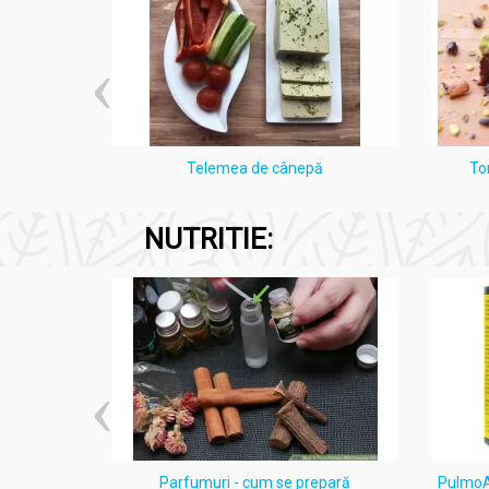
i Lămâie
Telemea de cânepă
To
NUTRITIE:
ten acneic
Parfumuri - cum se prepară
PulmoAl