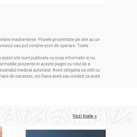
onține inadvertențe. Pozele prezentate pe site au un
 preaviz sau pot conține erori de operare. Toate
n acest site sunt publicate cu scop informativ si nu
formatiile prezente in aceste pagini cu rolul de a
nalul medical autorizat. Aveti obligatia sa cititi cu
stare de sanatate, etc Daca aveti sau credeti ca aveti
Vezi toate »