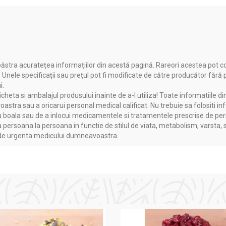
te
re capsulă
radicalilor liberi
ăstra acuratețea informațiilor din acestă pagină. Rareori acestea pot c
. Unele specificații sau prețul pot fi modificate de către producător fără
i.
EL HERZ
heta si ambalajul produsului inainte de a-l utiliza! Toate informatiile di
astra sau a oricarui personal medical calificat. Nu trebuie sa folositi in
boala sau de a inlocui medicamentele si tratamentele prescrise de persoa
, in timpul mesei, cu suficient lichid.
a persoana la persoana in functie de stilul de viata, metabolism, varsta, 
a de urgenta medicului dumneavoastra.