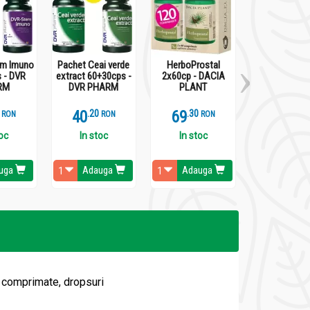
em Imuno
Pachet Ceai verde
HerboProstal
Pachet St
 - DVR
extract 60+30cps -
2x60cp - DACIA
Prostata 60+3
RM
DVR PHARM
PLANT
DVR PHA
40
.
2
69
.
3
56
.
8
RON
RON
RON
RO
toc
In stoc
In stoc
In stoc
uga
Adauga
Adauga
Adaug
 comprimate, dropsuri