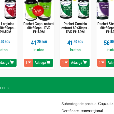
 Larginina
Pachet Cupru natural
Pachet Garcinia
Pachet St
60+30cps -
60+30cps - DVR
extract 60+30cps -
60+30cps
 PHARM
PHARM
DVR PHARM
PHA
.
2
41
.
2
41
.
4
56
.
8
RON
RON
RON
 stoc
In stoc
In stoc
In s
dauga
Adauga
Adauga
Ada
EL HERZ
Capsule,
Subcategorie produs:
convenţional
Certificare: