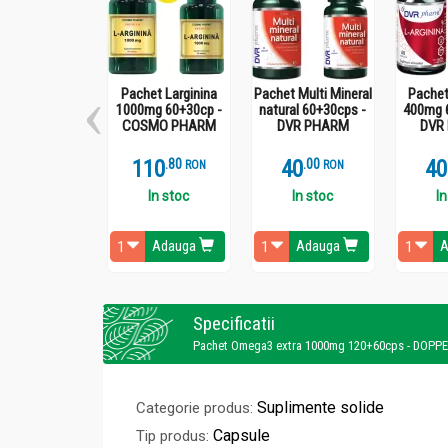
Pachet Larginina
Pachet Multi Mineral
Pachet
1000mg 60+30cp -
natural 60+30cps -
400mg 
COSMO PHARM
DVR PHARM
DVR
110
.
8
40
.
0
40
RON
RON
In stoc
In stoc
In
Adauga
Adauga
A
Specificatii
Pachet Omega3 extra 1000mg 120+60cps - DOPP
Suplimente solide
Categorie produs:
Capsule
Tip produs: