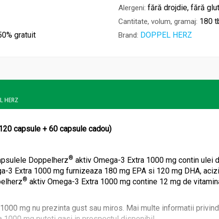
fără drojdie, fără glu
Alergeni:
180 t
Cantitate, volum, gramaj:
 50% gratuit
DOPPEL HERZ
Brand:
EL HERZ
120 capsule + 60 capsule cadou)
®
 capsulele Doppelherz
aktiv Omega-3 Extra 1000 mg contin ulei 
a-3 Extra 1000 mg furnizeaza 180 mg EPA si 120 mg DHA, acizi g
®
pelherz
aktiv Omega-3 Extra 1000 mg contine 12 mg de vitamina E
000 mg nu prezinta gust sau miros. Mai multe informatii privind pr
 1000 mg puteti gasi in prospectul disponibil.