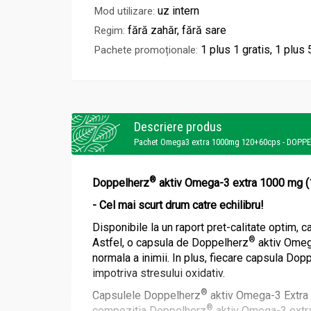
uz intern
Mod utilizare:
fără zahăr, fără sare
Regim:
1 plus 1 gratis, 1 plus
Pachete promoționale:
Descriere produs
Pachet Omega3 extra 1000mg 120+60cps - DOPP
®
Doppelherz
aktiv Omega-3 extra 1000 mg (
- Cel mai scurt drum catre echilibru!
Disponibile la un raport pret-calitate optim,
®
Astfel, o capsula de Doppelherz
aktiv Omeg
normala a inimii. In plus, fiecare capsula Dop
impotriva stresului oxidativ.
®
Capsulele Doppelherz
aktiv Omega-3 Extra 1
®
compozitia Doppelherz
aktiv Omega-3 extra