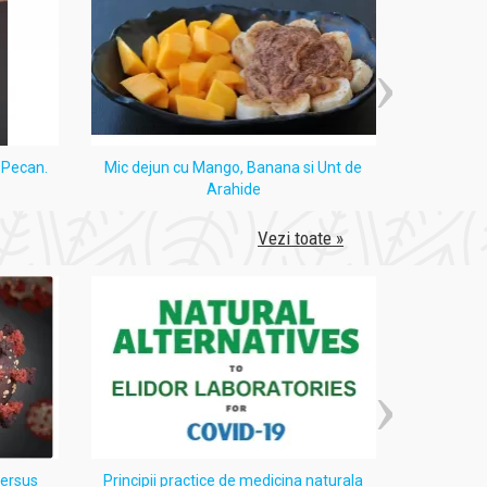
i Pecan.
Mic dejun cu Mango, Banana si Unt de
Tort
Arahide
Vezi toate »
versus
Principii practice de medicina naturala
Despre 