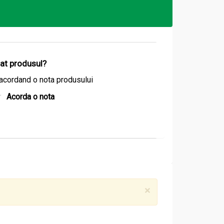
izat produsul?
acordand o nota produsului
Acorda o nota
×