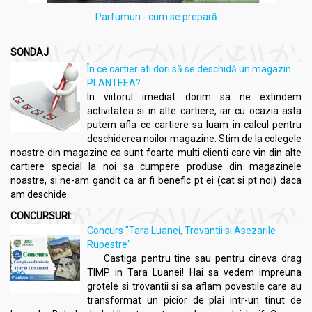
Parfumuri - cum se prepară
SONDAJ
În ce cartier ati dori să se deschidă un magazin
PLANTEEA?
In viitorul imediat dorim sa ne extindem
activitatea si in alte cartiere, iar cu ocazia asta
putem afla ce cartiere sa luam in calcul pentru
deschiderea noilor magazine. Stim de la colegele
noastre din magazine ca sunt foarte multi clienti care vin din alte
cartiere special la noi sa cumpere produse din magazinele
noastre, si ne-am gandit ca ar fi benefic pt ei (cat si pt noi) daca
am deschide...
CONCURSURI:
Concurs "Tara Luanei, Trovantii si Asezarile
Rupestre"
Castiga pentru tine sau pentru cineva drag
TIMP in Tara Luanei! Hai sa vedem impreuna
grotele si trovantii si sa aflam povestile care au
transformat un picior de plai intr-un tinut de