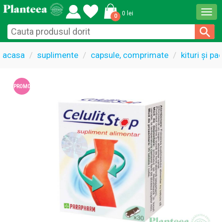
Togg
0 lei
0
navi
acasa
suplimente
capsule, comprimate
kituri și p
PROMO