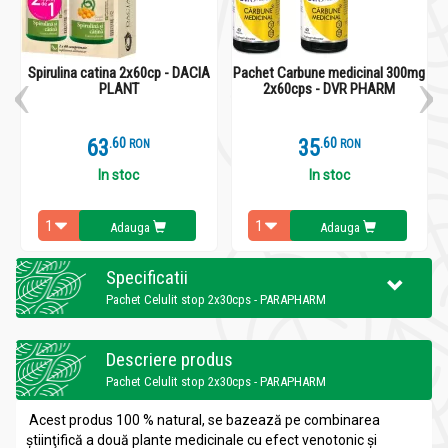
Spirulina catina 2x60cp - DACIA
Pachet Carbune medicinal 300mg
PLANT
2x60cps - DVR PHARM
63
.
6
35
.
6
RON
RON
In stoc
In stoc
Adauga
Adauga
Specificatii
Pachet Celulit stop 2x30cps - PARAPHARM
Descriere produs
Pachet Celulit stop 2x30cps - PARAPHARM
Acest produs 100 % natural, se bazează pe combinarea
ştiinţifică a două plante medicinale cu efect venotonic şi