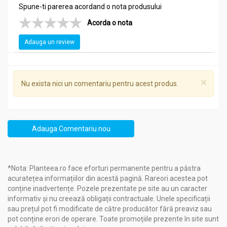
Spune-ti parerea acordand o nota produsului
Acorda o nota
Adauga un review
×
Nu exista nici un comentariu pentru acest produs.
Adauga Comentariu nou
*Nota: Planteea.ro face eforturi permanente pentru a păstra
acuratețea informațiilor din acestă pagină. Rareori acestea pot
conține inadvertențe. Pozele prezentate pe site au un caracter
informativ și nu creează obligații contractuale. Unele specificații
sau prețul pot fi modificate de către producător fără preaviz sau
pot conține erori de operare. Toate promoțiile prezente în site sunt