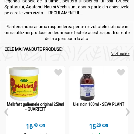
legenda. Babele de la Ulmet, pestera si biserica lui Iosif, Crucea
Spatarului, Agatonul Nou si Vechi sunt doar o parte din obiectivele
pe care le vom vizita. REGULAMENTUL...
Planteea nu isi asuma raspunderea pentru rezultatele obtinute in
urma utilizarii produselor deoarece efectele acestora pot fi diferite
de la o persoana la alta.
CELE MAI VANDUTE PRODUSE:
Vezi toate >
Melkfett galbenele original 250ml
Ulei ricin 100ml - SEVA PLANT
- QUARTETT
16
.
4
15
.
2
RON
RON