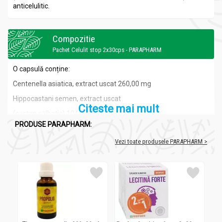
anticelulitic.
Compozitie
Pachet Celulit stop 2x30cps - PARAPHARM
O capsulă conține:
Centenella asiatica, extract uscat 260,00 mg
Hippocastani semen, extract uscat
Citeste mai mult
(castan sălbatic) 104,00 mg
PRODUSE PARAPHARM:
Vezi toate produsele PARAPHARM >
Recomandari
Pachet Celulit stop 2x30cps - PARAPHARM
Acest produs 100 % natural, se bazează pe combinarea
ştiinţifică a două plante medicinale cu efect venotonic şi
anticelulitic. Eficacitatea deosebită constă în folosirea unor
superconcentrate din aceste plante, care au fost obţinute prin
tehnologii de extracţie de ultimă generaţie. Centella asiatica