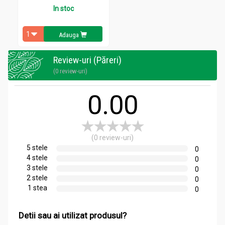
In stoc
Contraindicații
Adauga
În timpul sarcinii produsul poate fi utilizat numai cu acordul
medicului.
Review-uri (Păreri)
(0 review-uri)
0.00
(0 review-uri)
5 stele
0
4 stele
0
3 stele
0
2 stele
0
1 stea
0
Detii sau ai utilizat produsul?