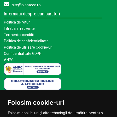
site@planteea.ro
Informatii despre cumparaturi
Politica de retur
Intrebari frecvente
Termeni si conditii
Politica de confidentialitate
Politica de utilizare Cookie-uri
Confidentialitate GDPR
ANPC
Mai multe despre Planteea
Folosim cookie-uri
Acasa
Despre noi
Folosim cookie-uri și alte tehnologii de urmărire pentru a