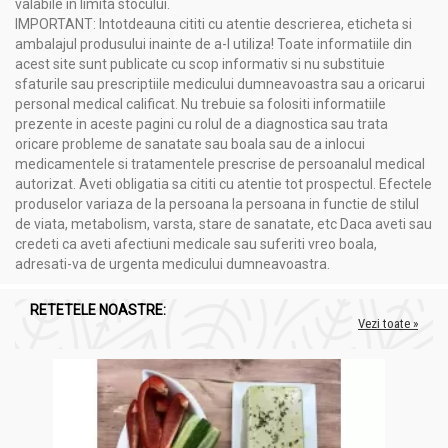
valabile în limita stocului.
IMPORTANT: Intotdeauna cititi cu atentie descrierea, eticheta si
ambalajul produsului inainte de a-l utiliza! Toate informatiile din
acest site sunt publicate cu scop informativ si nu substituie
sfaturile sau prescriptiile medicului dumneavoastra sau a oricarui
personal medical calificat. Nu trebuie sa folositi informatiile
prezente in aceste pagini cu rolul de a diagnostica sau trata
oricare probleme de sanatate sau boala sau de a inlocui
medicamentele si tratamentele prescrise de persoanalul medical
autorizat. Aveti obligatia sa cititi cu atentie tot prospectul. Efectele
produselor variaza de la persoana la persoana in functie de stilul
de viata, metabolism, varsta, stare de sanatate, etc Daca aveti sau
credeti ca aveti afectiuni medicale sau suferiti vreo boala,
adresati-va de urgenta medicului dumneavoastra.
RETETELE NOASTRE:
Vezi toate »