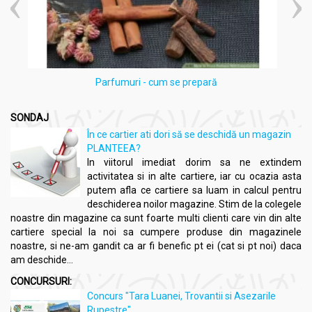
Parfumuri - cum se prepară
SONDAJ
În ce cartier ati dori să se deschidă un magazin
PLANTEEA?
In viitorul imediat dorim sa ne extindem
activitatea si in alte cartiere, iar cu ocazia asta
putem afla ce cartiere sa luam in calcul pentru
deschiderea noilor magazine. Stim de la colegele
noastre din magazine ca sunt foarte multi clienti care vin din alte
cartiere special la noi sa cumpere produse din magazinele
noastre, si ne-am gandit ca ar fi benefic pt ei (cat si pt noi) daca
am deschide...
CONCURSURI:
Concurs "Tara Luanei, Trovantii si Asezarile
Rupestre"