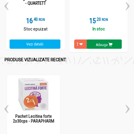
- QUARTETT
16
.
4
15
.
2
RON
RON
Stoc epuizat
In stoc
Vezi detalii
Adauga
PRODUSE VIZUALIZATE RECENT:
Pachet Lecitina forte
2x30cps - PARAPHARM