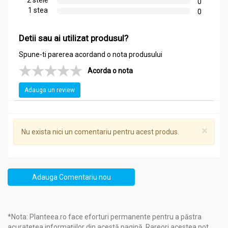
2 stele
0
per capsula
:
1 stea
0
Lecitină naturală pură: 500,00mg
Capsula: glicerina, gelatina, apa purificata
Detii sau ai utilizat produsul?
Spune-ti parerea acordand o nota produsului
Informatii nutritionale
Acorda o nota
Pachet Lecitina forte 2x30cps - PARAPHARM
Adauga un review
Doza zilnica recomandata (3 capsule/zi) conține
:
1500,00 mg
×
Nu exista nici un comentariu pentru acest produs.
Acțiuni și Recomandări:
Pachet Lecitina forte 2x30cps - PARAPHARM
Beneficii:
Adauga Comentariu nou
Susține memoria, concentrarea și funcțiile cognitive.
Contribuie la menținerea sănătății sistemului nervos.
Ajută la reducerea nivelului de colesterol și trigliceride.
*Nota: Planteea.ro face eforturi permanente pentru a păstra
Protejează ficatul împotriva depunerilor de grăsime și
acuratețea informațiilor din acestă pagină. Rareori acestea pot