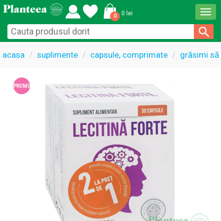
Togg
0 lei
0
navi
acasa
suplimente
capsule, comprimate
grăsimi să
PROMO