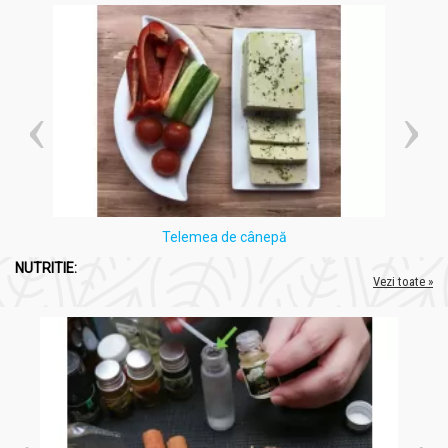
A nu se depăși doza zilnică recomandată.
Contraindicat în cazul persoanelor alergice la soia sau
alte componente ale produsului.
Femeile însărcinate sau care alăptează trebuie să
consulte un medic înainte de utilizare.
Poate interacționa cu medicamente care afectează
metabolismul hepatic.
Administrare
Pachet Lecitina forte 2x30cps - PARAPHARM
Telemea de cânepă
NUTRITIE:
Se recomandă administrarea a 1-2 capsule de trei ori pe
Vezi toate »
zi, în timpul mesei, cu un pahar de apă sau suc de fructe.
Poate fi utilizat pe termen lung fără efecte secundare
semnificative, contribuind la menținerea unei stări
optime de sănătate.