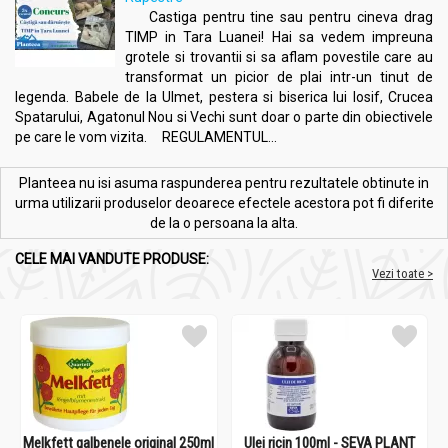
Castiga pentru tine sau pentru cineva drag
TIMP in Tara Luanei! Hai sa vedem impreuna
grotele si trovantii si sa aflam povestile care au
transformat un picior de plai intr-un tinut de
legenda. Babele de la Ulmet, pestera si biserica lui Iosif, Crucea
Spatarului, Agatonul Nou si Vechi sunt doar o parte din obiectivele
pe care le vom vizita. REGULAMENTUL...
Planteea nu isi asuma raspunderea pentru rezultatele obtinute in
urma utilizarii produselor deoarece efectele acestora pot fi diferite
de la o persoana la alta.
CELE MAI VANDUTE PRODUSE:
Vezi toate >
Melkfett galbenele original 250ml
Ulei ricin 100ml - SEVA PLANT