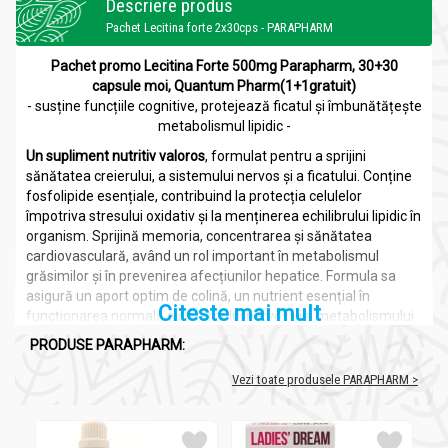
Descriere produs
Pachet Lecitina forte 2x30cps - PARAPHARM
Pachet promo Lecitina Forte 500mg Parapharm, 30+30
capsule moi, Quantum Pharm(1+1gratuit)
- susține funcțiile cognitive, protejează ficatul și îmbunătățește
metabolismul lipidic -
Un supliment nutritiv valoros
, formulat pentru a sprijini
sănătatea creierului, a sistemului nervos și a ficatului. Conține
fosfolipide esențiale, contribuind la protecția celulelor
împotriva stresului oxidativ și la menținerea echilibrului lipidic în
organism. Sprijină memoria, concentrarea și sănătatea
cardiovasculară, având un rol important în metabolismul
grăsimilor și în prevenirea afecțiunilor hepatice. Formula sa
asigură un aport optim de colină, un nutrient esențial în
Citeste mai mult
funcționarea normală a sistemului nervos și a metabolismului
celular.
PRODUSE PARAPHARM:
Lecitina
este un complex de fosfolipide, substanțe esențiale în
Vezi toate produsele PARAPHARM >
structura membranelor celulare și în procesele metabolice.