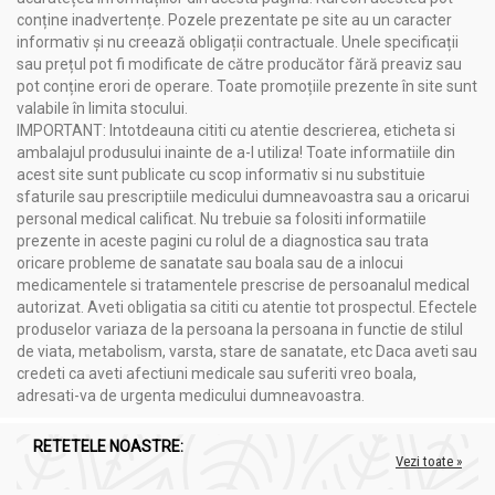
susține detoxifierea hepatică.
conține inadvertențe. Pozele prezentate pe site au un caracter
Stimulează secreția biliară și contribuie la prevenirea
informativ și nu creează obligații contractuale. Unele specificații
calculilor biliari.
sau prețul pot fi modificate de către producător fără preaviz sau
Sprijină sănătatea cardiovasculară prin echilibrarea
pot conține erori de operare. Toate promoțiile prezente în site sunt
lipidelor în sânge.
valabile în limita stocului.
Favorizează regenerarea celulară și îmbunătățește
IMPORTANT: Intotdeauna cititi cu atentie descrierea, eticheta si
sănătatea pielii.
ambalajul produsului inainte de a-l utiliza! Toate informatiile din
Ajută la combaterea oboselii psihice și fizice.
acest site sunt publicate cu scop informativ si nu substituie
Indicații:
sfaturile sau prescriptiile medicului dumneavoastra sau a oricarui
personal medical calificat. Nu trebuie sa folositi informatiile
Dificultăți de concentrare și pierderi de memorie.
prezente in aceste pagini cu rolul de a diagnostica sau trata
Stres, anxietate, depresie și insomnii.
oricare probleme de sanatate sau boala sau de a inlocui
Afecțiuni hepatice: steatoză, hepatită virală, litiază
medicamentele si tratamentele prescrise de persoanalul medical
biliară.
autorizat. Aveti obligatia sa cititi cu atentie tot prospectul. Efectele
Tulburări metabolice și dezechilibre lipidice.
produselor variaza de la persoana la persoana in functie de stilul
Susținere în cazul bolii Alzheimer și Parkinson.
de viata, metabolism, varsta, stare de sanatate, etc Daca aveti sau
Afecțiuni dermatologice asociate cu metabolismul lipidic
credeti ca aveti afectiuni medicale sau suferiti vreo boala,
deficitar.
adresati-va de urgenta medicului dumneavoastra.
RETETELE NOASTRE:
Precauții, atenționări și sfaturi:
Vezi toate »
Pachet Lecitina forte 2x30cps - PARAPHARM