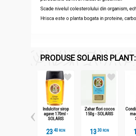
Scade nivelul colesterolului din organism, ech
Hrisca este o planta bogata in proteine, carbohi
Compozitie
PRODUSE SOLARIS PLANT:
Hrisca coapta boabe 500g - SOLARIS
Hrisca boabe.
Indulcitor sirop
Zahar flori cocos
Condi
agave 170ml -
Recomandari
150g - SOLARIS
mac
SOLARIS
Hrisca coapta boabe 500g - SOLARIS
23
.
4
13
.
3
RON
RON