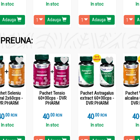
ectiuni cardio-vasculare si hipertensiune arteriala.
In stoc
In stoc
In stoc
In
Adauga
Adauga
Adauga
A
PREUNA:
ent, de aceea este folosita ca aliment de baza, in diferite diete,
doar ca timpul de fierbere e mult mai scurt. Se prepara din hrisca
atiserie.
het Seleniu
Pachet Tensio
Pachet Astragalus
Pachet 
ral 2x60cps -
60+30cps - DVR
extract 60+30cps -
alcalina
VR PHARM
PHARM
DVR PHARM
DVR
40
.
0
40
.
0
40
.
0
40
RON
RON
RON
In stoc
In stoc
In stoc
In