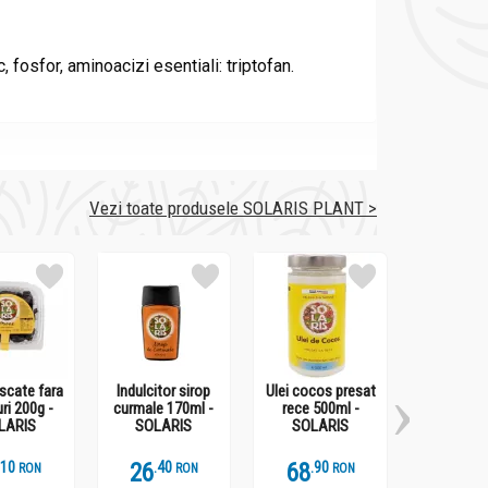
, fosfor, aminoacizi esentiali: triptofan.
Vezi toate produsele SOLARIS PLANT >
scate fara
Indulcitor sirop
Ulei cocos presat
Cafeluta 
ri 200g -
curmale 170ml -
rece 500ml -
cicoare 100
LARIS
SOLARIS
SOLARIS
100g - S
.
1
26
.
4
68
.
9
29
.
9
RON
RON
RON