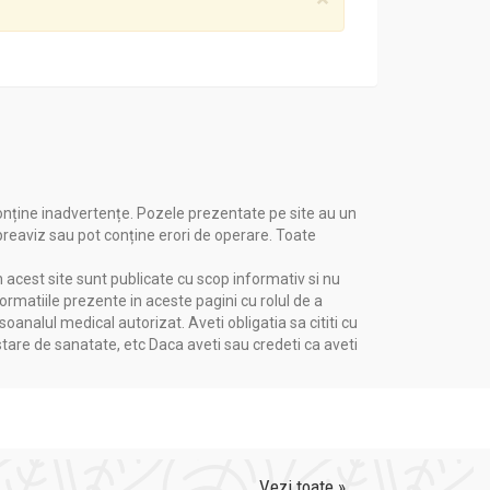
onține inadvertențe. Pozele prezentate pe site au un
 preaviz sau pot conține erori de operare. Toate
n acest site sunt publicate cu scop informativ si nu
formatiile prezente in aceste pagini cu rolul de a
nalul medical autorizat. Aveti obligatia sa cititi cu
stare de sanatate, etc Daca aveti sau credeti ca aveti
Vezi toate »