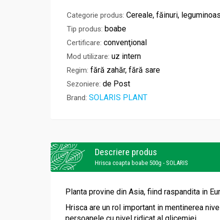
Cereale, făinuri, leguminoa
Categorie produs:
boabe
Tip produs:
convenţional
Certificare:
uz intern
Mod utilizare:
fără zahăr, fără sare
Regim:
de Post
Sezoniere:
SOLARIS PLANT
Brand:
Descriere produs
Hrisca coapta boabe 500g - SOLARIS
Planta provine din Asia, fiind raspandita in Eu
Hrisca are un rol important in mentinerea nive
persoanele cu nivel ridicat al glicemiei.