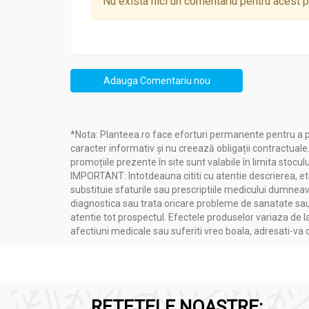
Nu exista nici un comentariu pentru acest 
Adauga Comentariu nou
*Nota: Planteea.ro face eforturi permanente pentru a p
caracter informativ și nu creează obligații contractuale
promoțiile prezente în site sunt valabile în limita stoculu
IMPORTANT: Intotdeauna cititi cu atentie descrierea, etic
substituie sfaturile sau prescriptiile medicului dumneavo
diagnostica sau trata oricare probleme de sanatate sau 
atentie tot prospectul. Efectele produselor variaza de l
afectiuni medicale sau suferiti vreo boala, adresati-v
RETETELE NOASTRE: