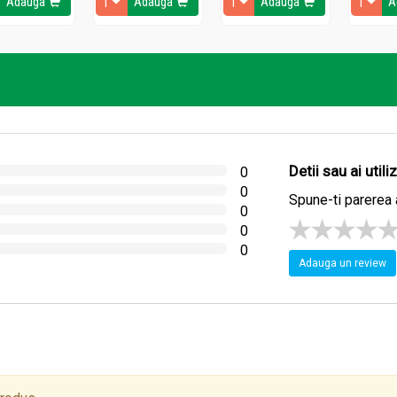
Adauga
Adauga
Adauga
A
Detii sau ai util
0
0
Spune-ti parerea 
0
0
0
Adauga un review