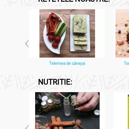
i Lămâie
Telemea de cânepă
To
NUTRITIE: