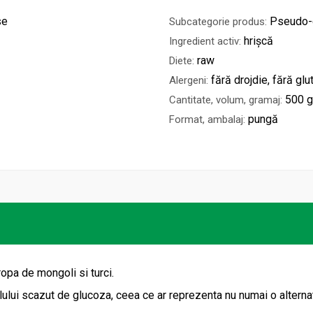
se
Pseudo-
Subcategorie produs:
hrișcă
Ingredient activ:
raw
Diete:
fără drojdie, fără glu
Alergeni:
500 
Cantitate, volum, gramaj:
pungă
Format, ambalaj:
ropa de mongoli si turci.
lului scazut de glucoza, ceea ce ar reprezenta nu numai o alterna