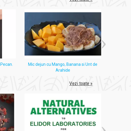
i Pecan.
Mic dejun cu Mango, Banana si Unt de
Tort
Arahide
Vezi toate »