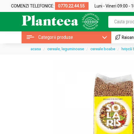
COMENZI TELEFONICE:
0770.22.44.55
Luni - Vineri 09:00 - 
Categorii produse
Raioan
acasa
cereale, leguminoase
cereale boabe
hrișcă