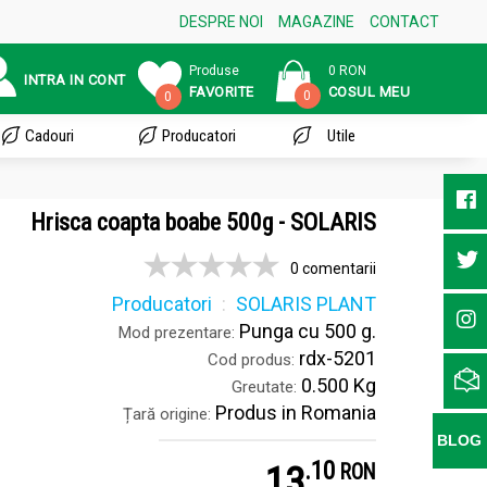
DESPRE NOI
MAGAZINE
CONTACT
Produse
0 RON
INTRA IN CONT
FAVORITE
COSUL MEU
0
0
Cadouri
Producatori
Utile
Hrisca coapta boabe 500g - SOLARIS
0 comentarii
Producatori
SOLARIS PLANT
Punga cu 500 g.
Mod prezentare:
rdx-5201
Cod produs:
0.500 Kg
Greutate:
Produs in Romania
Țară origine:
BLOG
.
1
13
RON