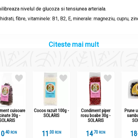
ilibreaza nivelul de glucoza si tensiunea arteriala.
drati, fibre, vitaminele: B1, B2, E, minerale: magneziu, cupru, zinc
Citeste mai mult
ment cuisoare
Cocos razuit 100g -
Condiment piper
Prune u
inate 30g -
SOLARIS
rosu boabe 30g -
sambu
SOLARIS
SOLARIS
SO
10
.
4
11
.
0
14
.
7
18
RON
RON
RON