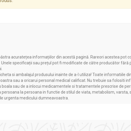
produs.
ăstra acuratețea informațiilor din acestă pagină. Rareori acestea pot c
. Unele specificații sau prețul pot fi modificate de către producător fără
i.
heta si ambalajul produsului inainte de a-l utiliza! Toate informatiile di
astra sau a oricarui personal medical calificat. Nu trebuie sa folositi in
boala sau de a inlocui medicamentele si tratamentele prescrise de persoa
a persoana la persoana in functie de stilul de viata, metabolism, varsta, 
a de urgenta medicului dumneavoastra.