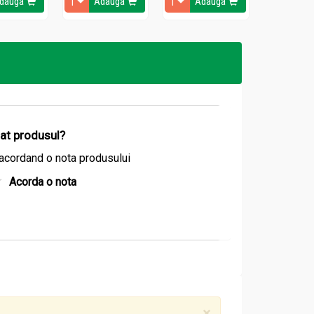
dauga
Adauga
Adauga
Ada
izat produsul?
acordand o nota produsului
Acorda o nota
×