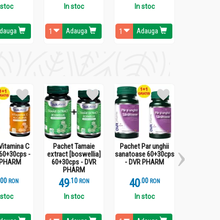
 stoc
In stoc
In stoc
In st
dauga
Adauga
Adauga
Ada
 in regimul Oshawa si in cazul bolii celiace.
 si droburi, diferite sortimente de paine,
Vitamina C
Pachet Tamaie
Pachet Par unghii
Turmeric 3X 
 60+30cps -
extract [boswellia]
sanatoase 60+30cps
120cps 
 PHARM
60+30cps - DVR
- DVR PHARM
PHA
PHARM
.
0
49
.
1
40
.
0
112
.
3
RON
RON
RON
 stoc
In stoc
In stoc
In st