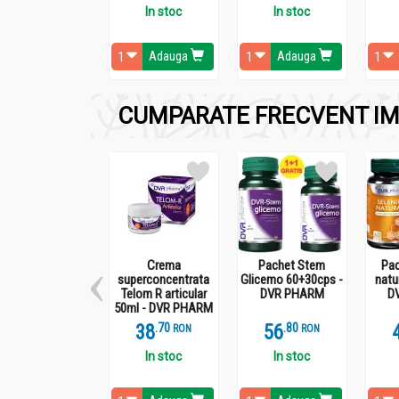
Este recomandata pentru cei care sufera de af
In stoc
In stoc
Adauga
Adauga
CUMPARATE FRECVENT IM
Administrare
Hrisca coapta boabe 500g - SOLARIS
Hrisca poate fi considerata un aliment medicam
Poate fi preparata la fel ca orezul cu legume, 
preparate dulci de tip budinci si produse de p
Crema
Pachet Stem
Pac
superconcentrata
Glicemo 60+30cps -
natu
Telom R articular
DVR PHARM
D
50ml - DVR PHARM
38
.
7
56
.
8
RON
RON
In stoc
In stoc