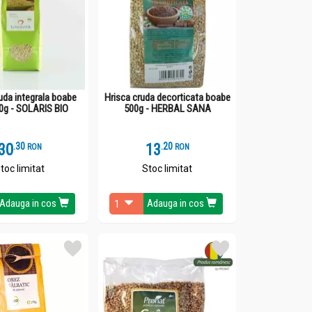
uda integrala boabe
Hrisca cruda decorticata boabe
0g - SOLARIS BIO
500g - HERBAL SANA
30
.
3
13
.
2
RON
RON
toc limitat
Stoc limitat
Adauga in cos
Adauga in cos