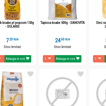
b boabe pt popcorn 150g
Tapioca boabe 500g - SANOVITA
Orez sa
- SOLARIS
7
.
2
24
.
6
RON
RON
Stoc limitat
Stoc limitat
S
Adauga in cos
Adauga in cos