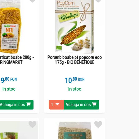
rticat boabe 200g -
Porumb boabe pt popcorn eco
PRINGMARKT
175g - BIO BENEFIQUE
9
.
8
10
.
8
RON
RON
In stoc
In stoc
Adauga in cos
Adauga in cos