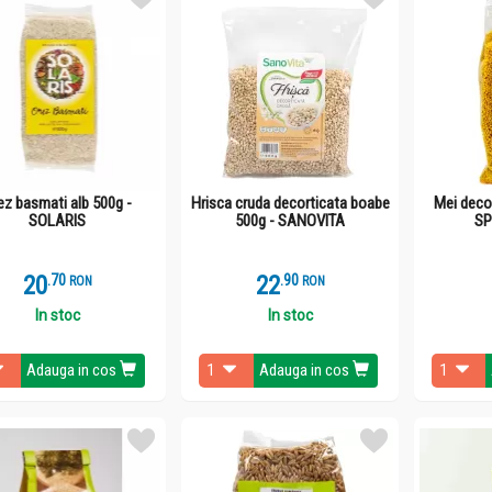
ez basmati alb 500g -
Hrisca cruda decorticata boabe
Mei deco
SOLARIS
500g - SANOVITA
S
20
.
7
22
.
9
RON
RON
In stoc
In stoc
Adauga in cos
Adauga in cos