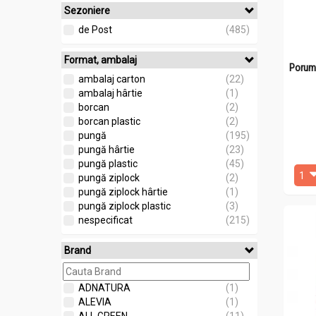
Sezoniere
de Post
(485)
Format, ambalaj
Porum
ambalaj carton
(22)
ambalaj hârtie
(1)
borcan
(2)
borcan plastic
(2)
pungă
(195)
pungă hârtie
(23)
pungă plastic
(45)
pungă ziplock
(2)
pungă ziplock hârtie
(1)
pungă ziplock plastic
(3)
nespecificat
(215)
Brand
ADNATURA
(1)
ALEVIA
(1)