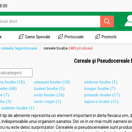
18:00
e
Game Speciale
Protocoale
Promotii
cereale, leguminoase
cereale boabe
(485 produse)
Cereale și Pseudocereale
lta boabe (16)
amarant boabe (18)
einkorn boabe (1)
oabe (48)
kamut boabe (5)
konjac boabe (7)
e (7)
ovăz boabe (10)
porumb boabe (17)
be (3)
soriz crupe (1)
tapioca boabe (11)
 palmier boabe (1)
 tip de alimente reprezinta un element important in dieta fiecarui om, 
, indispensabile unui organism sanatos. Din ce in ce mai multi oameni isi d
cru nu este deloc surprinzator. Cerealele si pseudocerealele sunt produse 