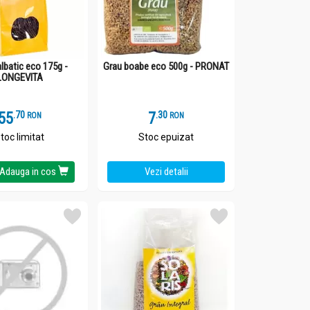
lbatic eco 175g -
Grau boabe eco 500g - PRONAT
LONGEVITA
55
.
7
7
.
3
RON
RON
toc limitat
Stoc epuizat
Adauga in cos
Vezi detalii