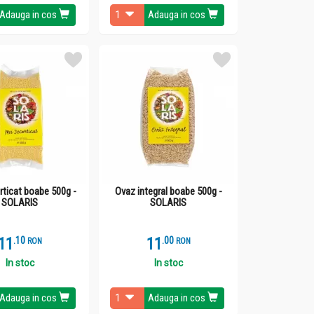
Adauga in cos
Adauga in cos
rticat boabe 500g -
Ovaz integral boabe 500g -
SOLARIS
SOLARIS
11
.
1
11
.
0
RON
RON
In stoc
In stoc
Adauga in cos
Adauga in cos