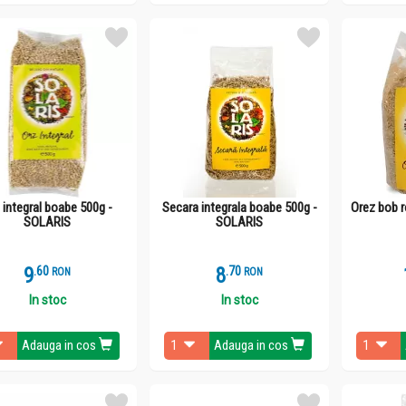
 integral boabe 500g -
Secara integrala boabe 500g -
Orez bob r
SOLARIS
SOLARIS
9
.
6
8
.
7
RON
RON
In stoc
In stoc
Adauga in cos
Adauga in cos