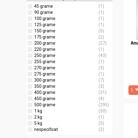
45 grame
(1)
90 grame
(1)
100 grame
(1)
125 grame
(1)
150 grame
(5)
175 grame
(2)
Ama
200 grame
(27)
220 grame
(1)
250 grame
(43)
255 grame
(1)
270 grame
(3)
275 grame
(1)
300 grame
(7)
350 grame
(3)
400 grame
(31)
450 grame
(4)
500 grame
(295)
1 kg
(50)
2 kg
(1)
5 kg
(5)
nespecificat
(2)