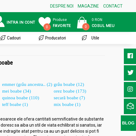
DESPRE NOI
MAGAZINE
CONTACT
Produse
0 RON
INTRA IN CONT
FAVORITE
COSUL MEU
0
0
Cadouri
Producatori
Utile
 boabe
emmer (grâu ancestra.. (2)
grâu boabe (12)
mei boabe (34)
orez boabe (173)
quinoa boabe (110)
secară boabe (7)
teff boabe (1)
mix boabe (1)
deoarece ele ofera cantitati semnificative de substante
BLOG
oresc sa aiba un stil de viata echilibrat si sanatos, iar
indragite atat pentru ca au un gust delicios si pot fi