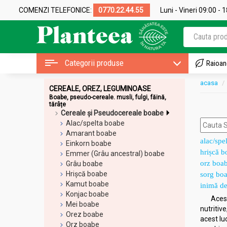
COMENZI TELEFONICE:
0770.22.44.55
Luni - Vineri 09:00 - 
Categorii produse
Raioan
acasa
CEREALE, OREZ, LEGUMINOASE
Boabe, pseudo-cereale. musli, fulgi, făină,
tărâțe
Cereale și Pseudocereale boabe
Alac/spelta boabe
Amarant boabe
alac/spe
Einkorn boabe
hrișcă b
Emmer (Grâu ancestral) boabe
orz boab
Grâu boabe
Hrișcă boabe
sorg boa
Kamut boabe
inimă de
Konjac boabe
Acest
Mei boabe
nutritive
Orez boabe
acest lu
Orz boabe