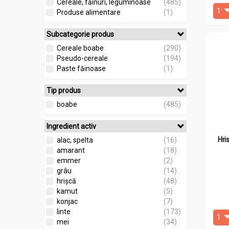
Cereale, făinuri, leguminoase
(485)
Produse alimentare
(1)
Subcategorie produs
Cereale boabe
(290)
Pseudo-cereale
(194)
Paste făinoase
(1)
Tip produs
boabe
(485)
Ingredient activ
Hri
alac, spelta
(16)
amarant
(18)
emmer
(2)
grâu
(14)
hrișcă
(48)
kamut
(5)
konjac
(7)
linte
(173)
mei
(34)