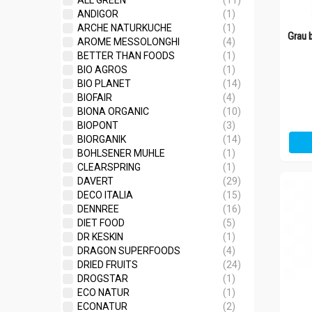
ALL GREEN
(11)
ANDIGOR
(1)
ARCHE NATURKUCHE
(1)
Grau 
AROME MESSOLONGHI
(4)
BETTER THAN FOODS
(1)
BIO AGROS
(1)
BIO PLANET
(14)
BIOFAIR
(4)
BIONA ORGANIC
(10)
BIOPONT
(3)
BIORGANIK
(14)
BOHLSENER MUHLE
(1)
CLEARSPRING
(1)
DAVERT
(29)
DECO ITALIA
(15)
DENNREE
(16)
DIET FOOD
(5)
DR KESKIN
(1)
DRAGON SUPERFOODS
(4)
DRIED FRUITS
(24)
DROGSTAR
(1)
ECO NATUR
(1)
ECONATUR
(2)