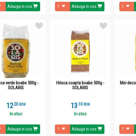
Adauga in cos
Adauga in cos
sca verde boabe 500g -
Hrisca coapta boabe 500g -
Mei deco
SOLARIS
SOLARIS
12
.
2
13
.
1
RON
RON
In stoc
In stoc
Adauga in cos
Adauga in cos