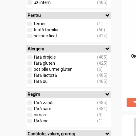
uz intern
(485)
Pentru
femei
(1)
toată familia
(60)
nespecificat
(424)
Alergeni
Or
fără drojdie
(485)
fără gluten
(425)
posibile urme gluten
(6)
fără lactoză
(485)
fără ou
(485)
Regim
fără zahăr
(485)
fără sare
(484)
cu sare
(3)
fără iod
(1)
Cantitate, volum, gramaj