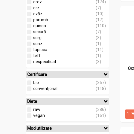
orez
(174)
orz
(7)
ovăz
(10)
porumb
(17)
quinoa
(110)
secară
(7)
sorg
(3)
soriz
(1)
tapioca
(11)
teff
(1)
nespecificat
(3)
Orz
Certificare
bio
(367)
convenţional
(118)
Diete
raw
(386)
vegan
(161)
Mod utilizare