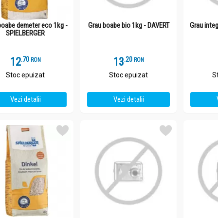
boabe demeter eco 1kg -
Grau boabe bio 1kg - DAVERT
Grau integ
SPIELBERGER
12
.
7
13
.
2
RON
RON
Stoc epuizat
Stoc epuizat
S
Vezi detalii
Vezi detalii