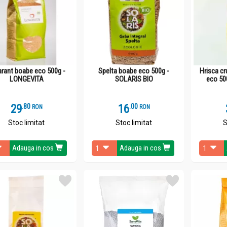
rant boabe eco 500g -
Spelta boabe eco 500g -
Hrisca cr
LONGEVITA
SOLARIS BIO
eco 50
29
.
8
16
.
0
RON
RON
Stoc limitat
Stoc limitat
S
Adauga in cos
Adauga in cos