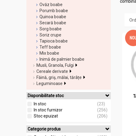
combinat
Ovăz boabe
energie,
Porumb boabe
fier si 
Quinoa boabe
inalta ca
Secară boabe
a ne asi
Sorg boabe
Soriz crupe
NO
Tapioca boabe
Teff boabe
Mix boabe
Inimă de palmier boabe
Musli, Granola, Fulgi
Cereale derivate
Făină, griș, mălai, tărâțe
Leguminoase
Disponibilitate stoc
T
In stoc
(23)
In stoc furnizor
(256)
Stoc epuizat
(206)
Categorie produs