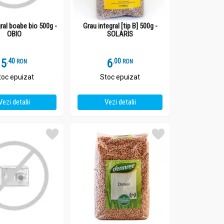
ral boabe bio 500g -
Grau integral [tip B] 500g -
OBIO
SOLARIS
5
.
4
6
.
0
RON
RON
toc epuizat
Stoc epuizat
Vezi detalii
Vezi detalii