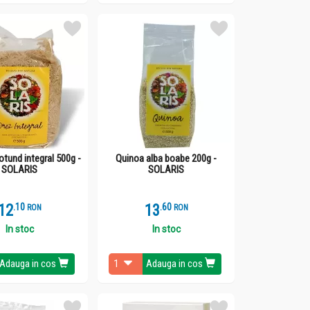
otund integral 500g -
Quinoa alba boabe 200g -
SOLARIS
SOLARIS
12
.
1
13
.
6
RON
RON
In stoc
In stoc
Adauga in cos
Adauga in cos