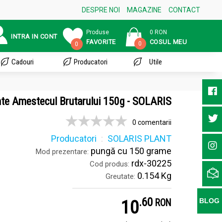
DESPRE NOI
MAGAZINE
CONTACT
Produse
0 RON
INTRA IN CONT
FAVORITE
COSUL MEU
0
0
Cadouri
Producatori
Utile
te Amestecul Brutarului 150g - SOLARIS
0 comentarii
Producatori
SOLARIS PLANT
pungă cu 150 grame
Mod prezentare:
rdx-30225
Cod produs:
0.154 Kg
Greutate:
.
6
10
BLOG
RON