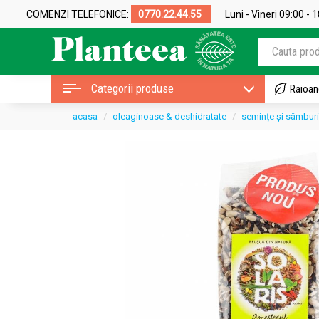
COMENZI TELEFONICE:
0770.22.44.55
Luni - Vineri 09:00 - 
Categorii produse
Raioan
acasa
oleaginoase & deshidratate
semințe și sâmburi