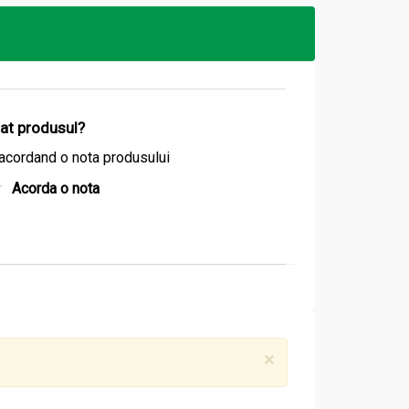
izat produsul?
acordand o nota produsului
Acorda o nota
×