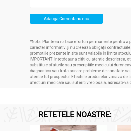
Adauga Comentariu nou
*Nota: Planteea.ro face eforturi permanente pentru a p
caracter informativ și nu creează obligații contractuale
promoțiile prezente în site sunt valabile în limita stoculu
IMPORTANT: Intotdeauna cititi cu atentie descrierea, etic
substituie sfaturile sau prescriptiile medicului dumneavo
diagnostica sau trata oricare probleme de sanatate sau 
atentie tot prospectul. Efectele produselor variaza de l
afectiuni medicale sau suferiti vreo boala, adresati-v
RETETELE NOASTRE: