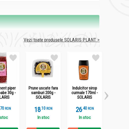
Vezi toate produsele SOLARIS PLANT >
ent piper
Prune uscate fara
Indulcitor sirop
Ulei cocos
oabe 30g -
samburi 200g -
curmale 170ml -
rece 50
LARIS
SOLARIS
SOLARIS
SOLA
.
7
18
.
1
26
.
4
68
.
9
RON
RON
RON
 stoc
In stoc
In stoc
In st