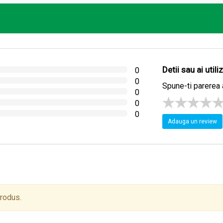
Detii sau ai util
0
0
Spune-ti parerea 
0
0
0
Adauga un review
produs.