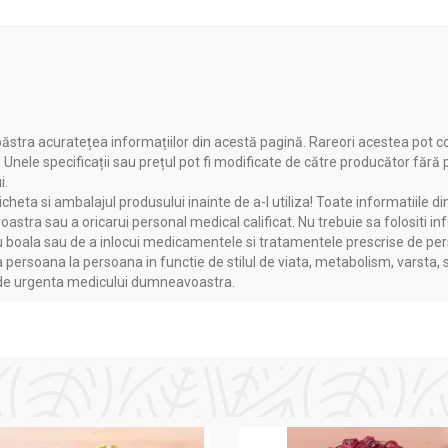
ăstra acuratețea informațiilor din acestă pagină. Rareori acestea pot c
. Unele specificații sau prețul pot fi modificate de către producător fără
i.
heta si ambalajul produsului inainte de a-l utiliza! Toate informatiile di
astra sau a oricarui personal medical calificat. Nu trebuie sa folositi in
boala sau de a inlocui medicamentele si tratamentele prescrise de persoa
a persoana la persoana in functie de stilul de viata, metabolism, varsta, 
a de urgenta medicului dumneavoastra.