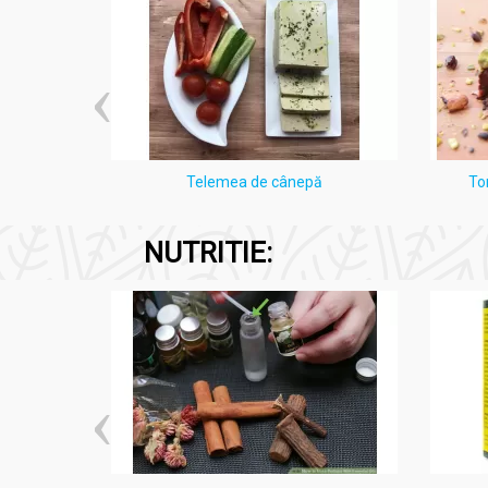
i Lămâie
Telemea de cânepă
To
NUTRITIE: