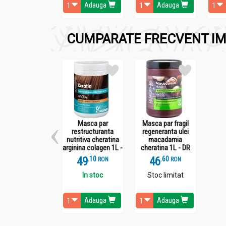
Adauga
Adauga
Unitatea ambalează și procesează făină din ce
CUMPARATE FRECVENT IM
Mod de consumare:
Mix seminte Amestecul Brutarului 150g - SOLARI
Se pot consuma ca atare sau in salate si prod
Masca par
Masca par fragil
restructuranta
regeneranta ulei
nutritiva cheratina
macadamia
arginina colagen 1L -
cheratina 1L - DR
DR SANTE
SANTE
49
.
1
46
.
6
RON
RON
In stoc
Stoc limitat
Adauga
Adauga