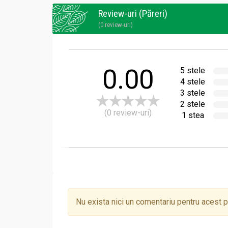
Review-uri (Păreri)
(0 review-uri)
0.00
5 stele
4 stele
3 stele
2 stele
(0 review-uri)
1 stea
Nu exista nici un comentariu pentru acest 