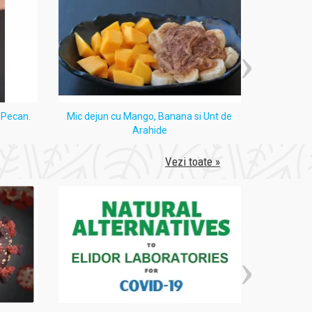
i Pecan.
Mic dejun cu Mango, Banana si Unt de
Tort
Arahide
Vezi toate »