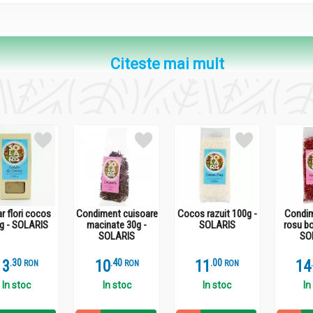
Citeste mai mult
S
r flori cocos
Condiment cuisoare
Cocos razuit 100g -
Condim
g - SOLARIS
macinate 30g -
SOLARIS
rosu b
SOLARIS
SO
13
.
3
10
.
4
11
.
0
14
RON
RON
RON
S
In stoc
In stoc
In stoc
In