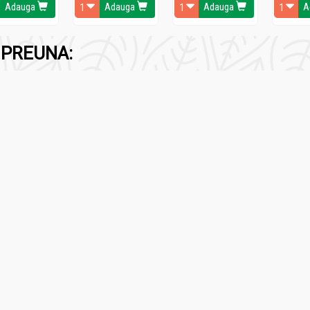
Adauga
Adauga
Adauga
A
reale, muștar, soia, nuci, alune, semințe de susan, țelină.
PREUNA:
S
use de panificatie.