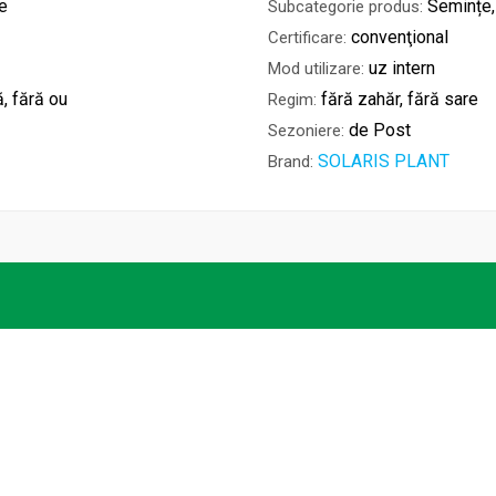
e
Semințe,
Subcategorie produs:
convenţional
Certificare:
uz intern
Mod utilizare:
ă, fără ou
fără zahăr, fără sare
Regim:
de Post
Sezoniere:
SOLARIS PLANT
Brand:
S