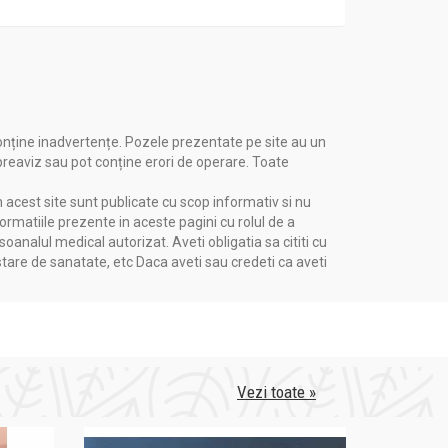
onține inadvertențe. Pozele prezentate pe site au un
 preaviz sau pot conține erori de operare. Toate
n acest site sunt publicate cu scop informativ si nu
formatiile prezente in aceste pagini cu rolul de a
nalul medical autorizat. Aveti obligatia sa cititi cu
stare de sanatate, etc Daca aveti sau credeti ca aveti
Vezi toate »