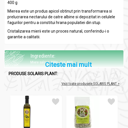
400 g
Mierea este un produs apicol obtinut prin transformarea si
prelucrarea nectarului de catre albine si depozitat in celulele
fagurilor pentru a constitui hrana populatiei din stup.
Cristalizarea mierii este un proces natural, conferindu-i o
garantie a calitatii.
Ingrediente:
Miere salcam 400g - SOLARIS
Citeste mai mult
100% miere de salcam.
PRODUSE SOLARIS PLANT:
Vezi toate produsele SOLARIS PLANT >
Beneficii și recomandări:
Miere salcam 400g - SOLARIS
Dovezi ale utilizarii mierii exista inca din antichitate, aceasta
fiind folosita atat alimentar, cat si terapeutic, datorita
bogatelor sale proprietati.