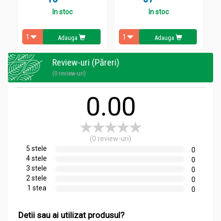
In stoc
In stoc
Adauga
Adauga
Review-uri (Păreri)
(0 review-uri)
0.00
(0 review-uri)
5 stele
0
4 stele
0
3 stele
0
2 stele
0
1 stea
0
Detii sau ai utilizat produsul?