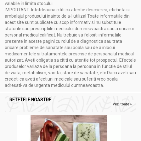
valabile în limita stocului.
IMPORTANT: Intotdeauna cititi cu atentie descrierea, eticheta si
ambalajul produsului inainte de a-l utiliza! Toate informatiile din
acest site sunt publicate cu scop informativ si nu substituie
sfaturile sau prescriptiile medicului dumneavoastra sau a oricarui
personal medical calificat. Nu trebuie sa folositi informatiile
prezente in aceste pagini cu rolul de a diagnostica sau trata
oricare probleme de sanatate sau boala sau de a inlocui
medicamentele si tratamentele prescrise de persoanalul medical
autorizat. Aveti obligatia sa cititi cu atentie tot prospectul. Efectele
produselor variaza de la persoana la persoana in functie de stilul
de viata, metabolism, varsta, stare de sanatate, etc Daca aveti sau
credeti ca aveti afectiuni medicale sau suferiti vreo boala,
adresati-va de urgenta medicului dumneavoastra.
RETETELE NOASTRE:
Vezi toate »