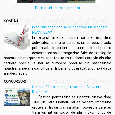
Parfumuri - cum se prepară
SONDAJ
În ce cartier ati dori să se deschidă un magazin
PLANTEEA?
In viitorul imediat dorim sa ne extindem
activitatea si in alte cartiere, iar cu ocazia asta
putem afla ce cartiere sa luam in calcul pentru
deschiderea noilor magazine. Stim de la colegele
noastre din magazine ca sunt foarte multi clienti care vin din alte
cartiere special la noi sa cumpere produse din magazinele
noastre, si ne-am gandit ca ar fi benefic pt ei (cat si pt noi) daca
am deschide...
CONCURSURI:
Concurs "Tara Luanei, Trovantii si Asezarile
Rupestre"
Castiga pentru tine sau pentru cineva drag
TIMP in Tara Luanei! Hai sa vedem impreuna
grotele si trovantii si sa aflam povestile care au
transformat un picior de plai intr-un tinut de