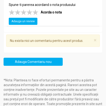
Spune-ti parerea acordand o nota produsului
Acorda o nota
Adauga un review
×
Nu exista nici un comentariu pentru acest produs.
Adauga Comentariu nou
*Nota: Planteea.ro face eforturi permanente pentru a păstra
acuratețea informațiilor din acestă pagină. Rareori acestea pot
conține inadvertențe. Pozele prezentate pe site au un caracter
informativ și nu creează obligații contractuale. Unele specificații
sau prețul pot fi modificate de către producător fără preaviz sau
pot conține erori de operare. Toate promoțiile prezente în site sunt