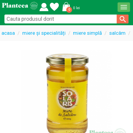
Togg
0 lei
0
navi
acasa
miere și specialități
miere simplă
salcâm