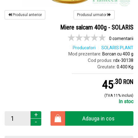
Produsul anterior
Produsul urmator
Miere salcam 400g - SOLARIS
0 comentarii
Producatori
SOLARIS PLANT
Mod prezentare:
Borcan cu 400 g
Cod produs:
rdx-30138
Greutate:
0.400 Kg
.
3
45
RON
(TVA 11% inclus)
In stoc
+
Adauga in cos
-