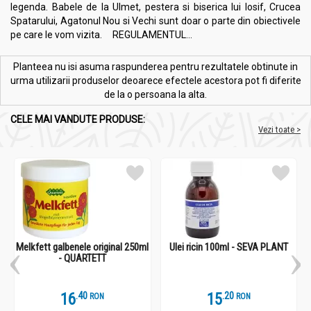
legenda. Babele de la Ulmet, pestera si biserica lui Iosif, Crucea
Spatarului, Agatonul Nou si Vechi sunt doar o parte din obiectivele
pe care le vom vizita. REGULAMENTUL...
Planteea nu isi asuma raspunderea pentru rezultatele obtinute in
urma utilizarii produselor deoarece efectele acestora pot fi diferite
de la o persoana la alta.
CELE MAI VANDUTE PRODUSE:
Vezi toate >
Melkfett galbenele original 250ml
Ulei ricin 100ml - SEVA PLANT
- QUARTETT
16
.
4
15
.
2
RON
RON