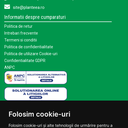
site@planteea.ro
Informatii despre cumparaturi
Politica de retur
Intrebari frecvente
Termeni si conditii
Politica de confidentialitate
Politica de utilizare Cookie-uri
Confidentialitate GDPR
ANPC
Mai multe despre Planteea
Folosim cookie-uri
Acasa
Despre noi
Folosim cookie-uri și alte tehnologii de urmărire pentru a