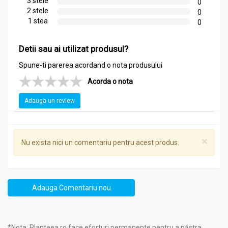
3 stele
0
2 stele
0
1 stea
0
Detii sau ai utilizat produsul?
Spune-ti parerea acordand o nota produsului
Acorda o nota
Adauga un review
×
Nu exista nici un comentariu pentru acest produs.
Adauga Comentariu nou
*Nota: Planteea.ro face eforturi permanente pentru a păstra