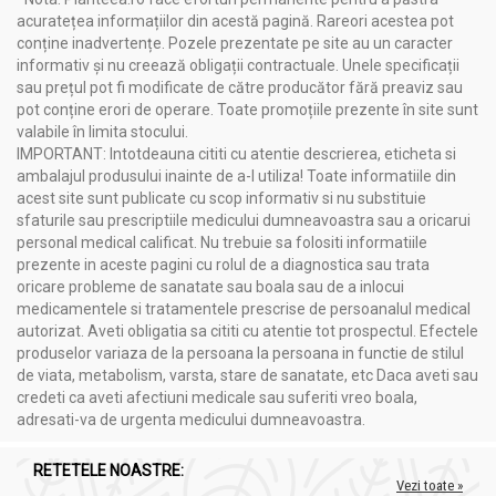
acuratețea informațiilor din acestă pagină. Rareori acestea pot
conține inadvertențe. Pozele prezentate pe site au un caracter
informativ și nu creează obligații contractuale. Unele specificații
sau prețul pot fi modificate de către producător fără preaviz sau
pot conține erori de operare. Toate promoțiile prezente în site sunt
valabile în limita stocului.
IMPORTANT: Intotdeauna cititi cu atentie descrierea, eticheta si
ambalajul produsului inainte de a-l utiliza! Toate informatiile din
acest site sunt publicate cu scop informativ si nu substituie
sfaturile sau prescriptiile medicului dumneavoastra sau a oricarui
personal medical calificat. Nu trebuie sa folositi informatiile
prezente in aceste pagini cu rolul de a diagnostica sau trata
oricare probleme de sanatate sau boala sau de a inlocui
medicamentele si tratamentele prescrise de persoanalul medical
autorizat. Aveti obligatia sa cititi cu atentie tot prospectul. Efectele
produselor variaza de la persoana la persoana in functie de stilul
de viata, metabolism, varsta, stare de sanatate, etc Daca aveti sau
credeti ca aveti afectiuni medicale sau suferiti vreo boala,
adresati-va de urgenta medicului dumneavoastra.
RETETELE NOASTRE:
Vezi toate »