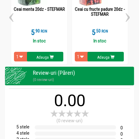
Potrivite pentru recipiente cu capacitate între 200 - 1000 ml.
Ceai menta 20dz - STEFMAR
Ceai cu fructe padure 20dz -
STEFMAR
M
5
.
9
5
.
5
RON
RON
In stoc
In stoc
Adauga
Adauga
Review-uri (Păreri)
(0 review-uri)
0.00
(0 review-uri)
5 stele
0
4 stele
0