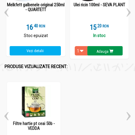
Melkfett galbenele original 250ml
Ulei ricin 100ml - SEVA PLANT
- QUARTETT
16
.
4
15
.
2
RON
RON
Stoc epuizat
In stoc
Vezi detalii
Adauga
PRODUSE VIZUALIZATE RECENT:
Filtre hartie pt ceai 50b -
VEDDA