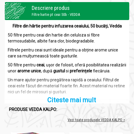
Descriere produs
Filtre hartie pt ceai 50b - VEDDA
Filtre din hârtie pentru infuzarea ceaiului, 50 bucăți, Vedda
50 filtre pentru ceai din hartie din celuloza si fibre
termosudabile, albite fara clor, biodegradabile.
Filtrele pentru ceai sunt ideale pentru a obține arome unice
care sa mulțumească toate gusturile.
50 filtre pentru
ceai
, ușor de folosit, oferă posibilitatea realizării
unor
arome unice
, după
gustul
si
preferințele
fiecăruia.
Un mare ajutor pentru pregătirea rapidă a ceaiului. Filtrul de
ceai este făcut din material foarte fin. Acest material nu retine
nici un fel de mirosuri și gusturi.
Citeste mai mult
PRODUSE VEDDA KALPO:
Compoziție și Caracteristici:
Filtre hartie pt ceai 50b - VEDDA
Vezi toate produsele VEDDA KALPO >
hârtie din celuloză si fibre termosudabile, albite fără clor,