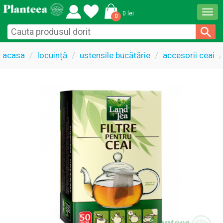
Togg
0 lei
0
navi
acasa
locuință
ustensile bucătărie
accesorii ceai