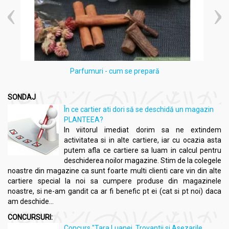
Parfumuri - cum se prepară
SONDAJ
În ce cartier ati dori să se deschidă un magazin
PLANTEEA?
In viitorul imediat dorim sa ne extindem
activitatea si in alte cartiere, iar cu ocazia asta
putem afla ce cartiere sa luam in calcul pentru
deschiderea noilor magazine. Stim de la colegele
noastre din magazine ca sunt foarte multi clienti care vin din alte
cartiere special la noi sa cumpere produse din magazinele
noastre, si ne-am gandit ca ar fi benefic pt ei (cat si pt noi) daca
am deschide...
CONCURSURI:
Concurs "Tara Luanei, Trovantii si Asezarile