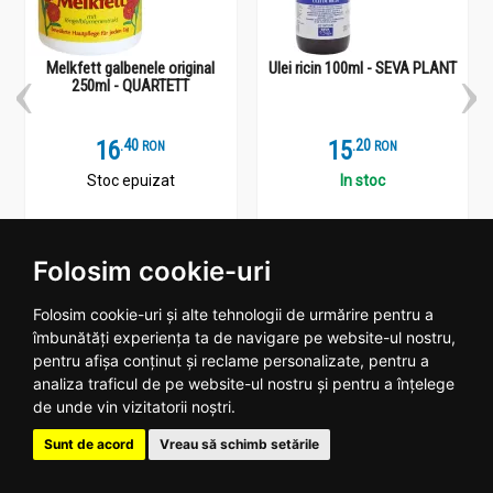
Melkfett galbenele original
Ulei ricin 100ml - SEVA PLANT
250ml - QUARTETT
16
.
4
15
.
2
RON
RON
Stoc epuizat
In stoc
Vezi detalii
Adauga
Folosim cookie-uri
Folosim cookie-uri și alte tehnologii de urmărire pentru a
îmbunătăți experiența ta de navigare pe website-ul nostru,
pentru afișa conținut și reclame personalizate, pentru a
Plantoteca ta online
analiza traficul de pe website-ul nostru și pentru a înțelege
de unde vin vizitatorii noștri.
Date contact
Sunt de acord
Vreau să schimb setările
Program: Luni - Vineri 09:00 - 18:00