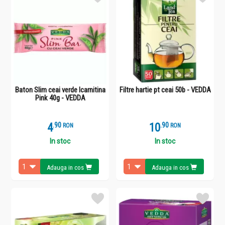
Baton Slim ceai verde lcarnitina
Filtre hartie pt ceai 50b - VEDDA
Pink 40g - VEDDA
4
.
9
10
.
9
RON
RON
In stoc
In stoc
Adauga in cos
Adauga in cos