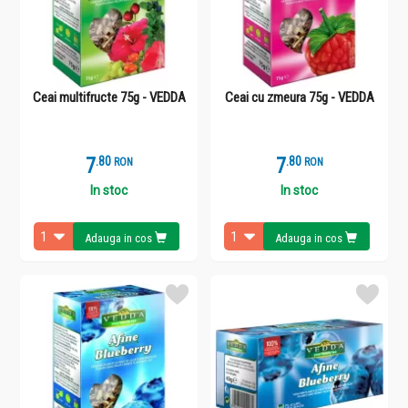
Ceai multifructe 75g - VEDDA
Ceai cu zmeura 75g - VEDDA
7
.
8
7
.
8
RON
RON
In stoc
In stoc
Adauga in cos
Adauga in cos