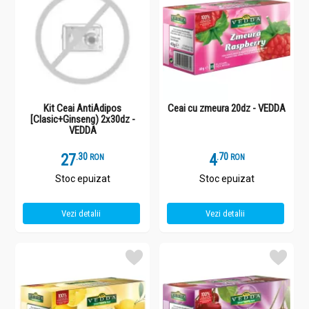
Kit Ceai AntiAdipos
Ceai cu zmeura 20dz - VEDDA
[Clasic+Ginseng) 2x30dz -
VEDDA
27
.
3
4
.
7
RON
RON
Stoc epuizat
Stoc epuizat
Vezi detalii
Vezi detalii