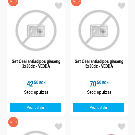
NOU
NOU
Set Ceai antiadipos ginseng
Set Ceai antiadipos ginseng
3x30dz - VEDDA
5x30dz - VEDDA
42
.
5
70
.
5
RON
RON
Stoc epuizat
Stoc epuizat
Vezi detalii
Vezi detalii
NOU