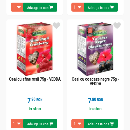
Adauga in cos
Adauga in cos
Ceai cu afine rosii 75g - VEDDA
Ceai cu coacaze negre 75g -
VEDDA
7
.
8
7
.
8
RON
RON
In stoc
In stoc
Adauga in cos
Adauga in cos