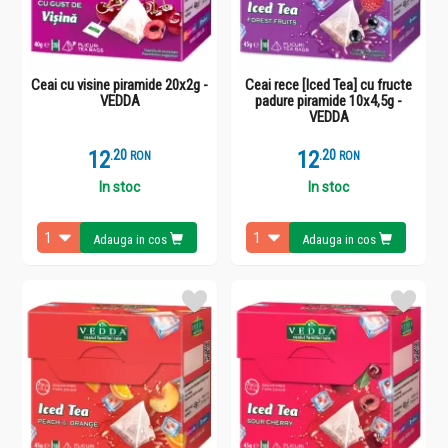
Ceai cu visine piramide 20x2g -
Ceai rece [Iced Tea] cu fructe
VEDDA
padure piramide 10x4,5g -
VEDDA
12
.
2
12
.
2
RON
RON
In stoc
In stoc
Adauga in cos
Adauga in cos