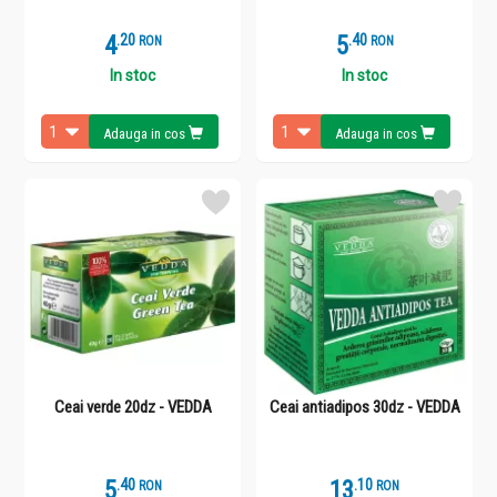
4
.
2
5
.
4
RON
RON
In stoc
In stoc
Adauga in cos
Adauga in cos
Ceai verde 20dz - VEDDA
Ceai antiadipos 30dz - VEDDA
5
.
4
13
.
1
RON
RON