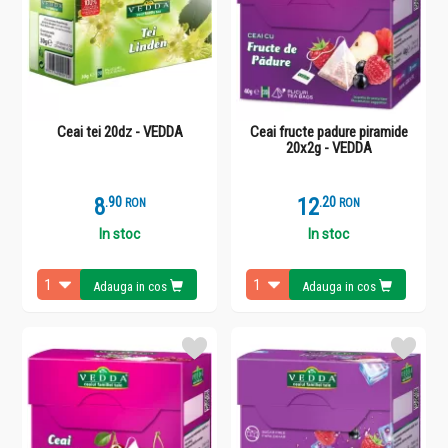
Ceai tei 20dz - VEDDA
Ceai fructe padure piramide
20x2g - VEDDA
8
.
9
12
.
2
RON
RON
In stoc
In stoc
Adauga in cos
Adauga in cos