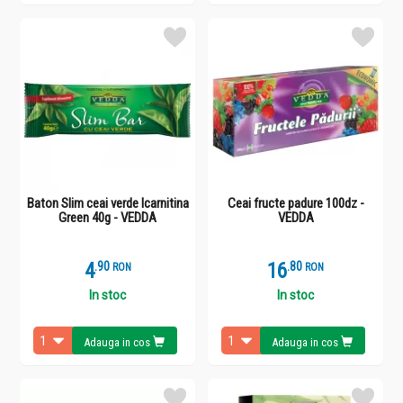
Baton Slim ceai verde lcarnitina
Ceai fructe padure 100dz -
Green 40g - VEDDA
VEDDA
4
.
9
16
.
8
RON
RON
In stoc
In stoc
Adauga in cos
Adauga in cos