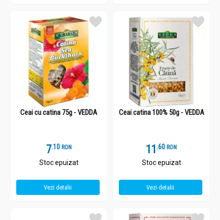
Ceai cu catina 75g - VEDDA
Ceai catina 100% 50g - VEDDA
7
.
1
11
.
6
RON
RON
Stoc epuizat
Stoc epuizat
Vezi detalii
Vezi detalii