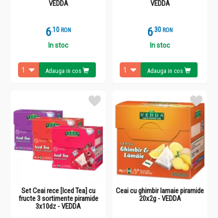
VEDDA
VEDDA
6
.
1
6
.
3
RON
RON
In stoc
In stoc
Adauga in cos
Adauga in cos
Set Ceai rece [Iced Tea] cu
Ceai cu ghimbir lamaie piramide
fructe 3 sortimente piramide
20x2g - VEDDA
3x10dz - VEDDA