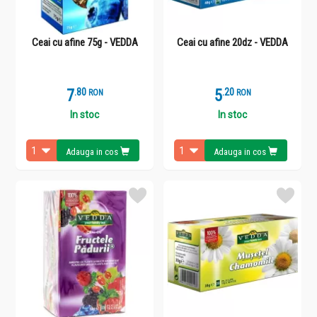
Ceai cu afine 75g - VEDDA
Ceai cu afine 20dz - VEDDA
7
.
8
5
.
2
RON
RON
In stoc
In stoc
Adauga in cos
Adauga in cos