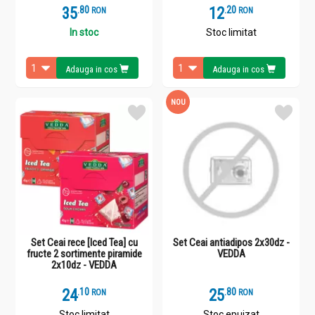
35
.
8
12
.
2
RON
RON
In stoc
Stoc limitat
Adauga in cos
Adauga in cos
NOU
Set Ceai rece [Iced Tea] cu
Set Ceai antiadipos 2x30dz -
fructe 2 sortimente piramide
VEDDA
2x10dz - VEDDA
24
.
1
25
.
8
RON
RON
Stoc limitat
Stoc epuizat