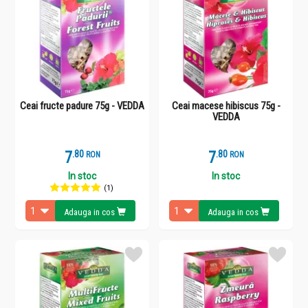
familiei tale”. Kalpo SRL detine si marca EVOLET - ceaiuri si
produse naturale pentru intreaga familie. Misiunea noastra este
de a crea produse 100% naturale care sa multumeasca pe deplin
clientii nostri printr-un echilibru perfect calitate-pret. Viziunea
companiei noastre este de a realiza prin marca „VEDDA” un nume
care sa reprezinte calitate, echilibru si incredere.
Ceai fructe padure 75g - VEDDA
Ceai macese hibiscus 75g -
VEDDA
7
.
8
7
.
8
RON
RON
In stoc
In stoc
(1)
Adauga in cos
Adauga in cos