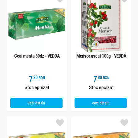
Ceai menta 80dz - VEDDA
Merisor uscat 100g - VEDDA
7
.
3
7
.
3
RON
RON
Stoc epuizat
Stoc epuizat
Vezi detalii
Vezi detalii