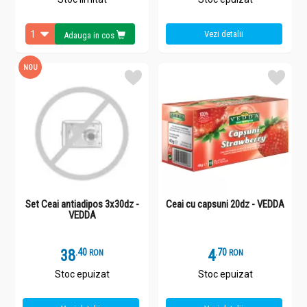
Vezi detalii
Adauga in cos
NOU
Set Ceai antiadipos 3x30dz -
Ceai cu capsuni 20dz - VEDDA
VEDDA
38
.
4
4
.
7
RON
RON
Stoc epuizat
Stoc epuizat