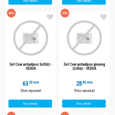
Vezi detalii
Vezi detalii
NOU
NOU
Set Ceai antiadipos 5x30dz -
Set Ceai antiadipos ginseng
VEDDA
2x30dz - VEDDA
63
.
3
28
.
8
RON
RON
Stoc epuizat
Stoc epuizat
Vezi detalii
Vezi detalii