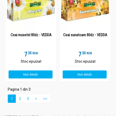
Ceai musetel 80dz - VEDDA
Ceai sunatoare 80dz - VEDDA
7
.
3
7
.
3
RON
RON
Stoc epuizat
Stoc epuizat
Vezi detalii
Vezi detalii
Pagina 1 din 3
1
2
3
>
>>