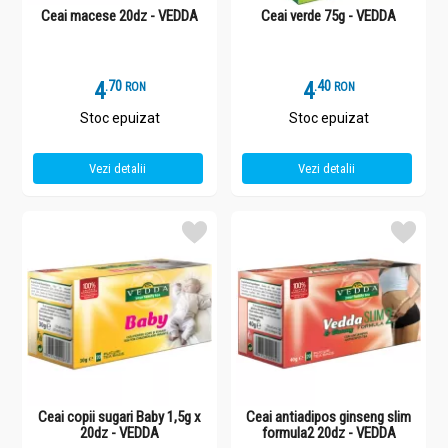
Ceai macese 20dz - VEDDA
Ceai verde 75g - VEDDA
4
.
7
4
.
4
RON
RON
Stoc epuizat
Stoc epuizat
Vezi detalii
Vezi detalii
Ceai copii sugari Baby 1,5g x
Ceai antiadipos ginseng slim
20dz - VEDDA
formula2 20dz - VEDDA