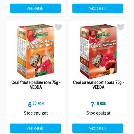
Vezi detalii
Vezi detalii
Ceai fructe padure rom 75g -
Ceai cu mar scortisoara 75g -
VEDDA
VEDDA
6
.
5
7
.
1
RON
RON
Stoc epuizat
Stoc epuizat
Vezi detalii
Vezi detalii