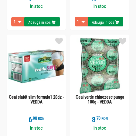
In stoc
In stoc
Adauga in cos
Adauga in cos
Ceai slabit slim formula1 20dz -
Ceai verde chinezesc punga
VEDDA
100g - VEDDA
6
.
9
8
.
7
RON
RON
In stoc
In stoc