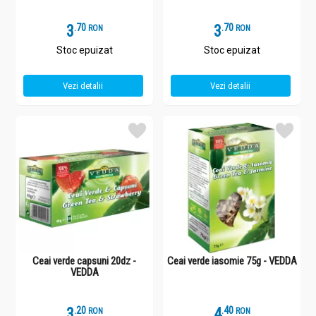
3
.
7
3
.
7
RON
RON
Stoc epuizat
Stoc epuizat
Vezi detalii
Vezi detalii
Ceai verde capsuni 20dz -
Ceai verde iasomie 75g - VEDDA
VEDDA
3
.
2
4
.
4
RON
RON