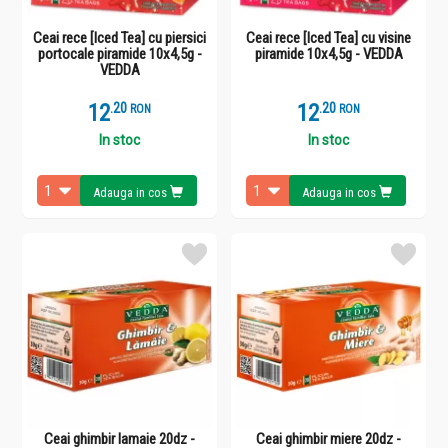
Ceai rece [Iced Tea] cu piersici
Ceai rece [Iced Tea] cu visine
portocale piramide 10x4,5g -
piramide 10x4,5g - VEDDA
VEDDA
12
.
2
12
.
2
RON
RON
In stoc
In stoc
Adauga in cos
Adauga in cos
Ceai ghimbir lamaie 20dz -
Ceai ghimbir miere 20dz -