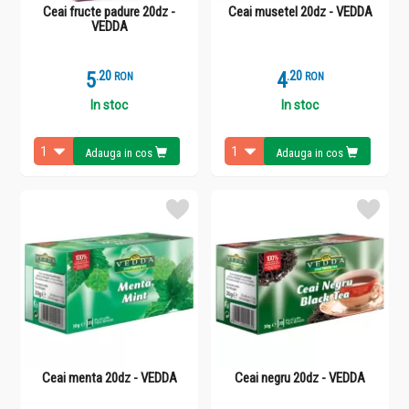
Ceai fructe padure 20dz -
Ceai musetel 20dz - VEDDA
VEDDA
5
.
2
4
.
2
RON
RON
In stoc
In stoc
Adauga in cos
Adauga in cos
Ceai menta 20dz - VEDDA
Ceai negru 20dz - VEDDA