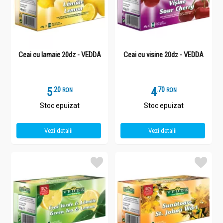
Ceai cu lamaie 20dz - VEDDA
Ceai cu visine 20dz - VEDDA
5
.
2
4
.
7
RON
RON
Stoc epuizat
Stoc epuizat
Vezi detalii
Vezi detalii