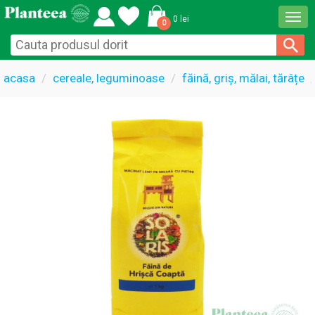
Togg
0 lei
0
navi
acasa
cereale, leguminoase
făină, griș, mălai, tărâțe