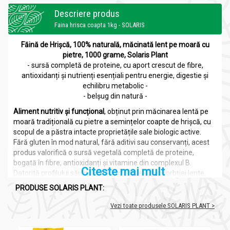
Descriere produs
Faina hrisca coapta 1kg - SOLARIS
Făină de Hrișcă, 100% naturală, măcinată lent pe moară cu
pietre, 1000 grame, Solaris Plant
- sursă completă de proteine, cu aport crescut de fibre,
antioxidanți și nutrienți esențiali pentru energie, digestie și
echilibru metabolic -
- belșug din natură -
Aliment nutritiv și funcțional
, obținut prin măcinarea lentă pe
moară tradițională cu pietre a semințelor coapte de hrișcă, cu
scopul de a păstra intacte proprietățile sale biologic active.
Fără gluten în mod natural, fără aditivi sau conservanți, acest
produs valorifică o sursă vegetală completă de proteine,
bogată în fibre, antioxidanți și vitamine din complexul B.
Citeste mai mult
Datorită profilului său nutrițional complex și absorbției lente,
susține digestia, oferă energie sustenabilă și contribuie la
PRODUSE SOLARIS PLANT:
menținerea sănătății cardiovasculare, metabolice și
intestinale. Reprezintă o alternativă versatilă pentru
Vezi toate produsele SOLARIS PLANT >
panificație, rețete vegane sau preparate tradiționale,
integrabilă în orice dietă echilibrată sau în regimuri alimentare