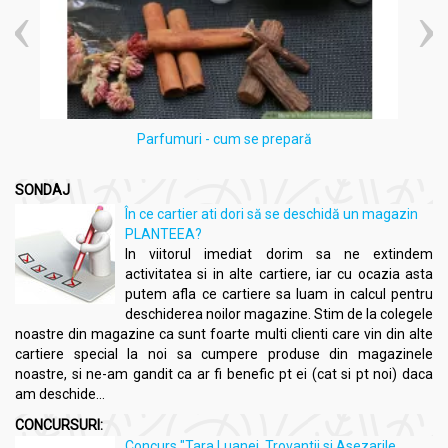
cu pietre
Nu conține
: pesticide, aditivi, conservanți sau alte adaosuri.
Ingrediente proveniență
: Ucraina
Parfumuri - cum se prepară
SONDAJ
Fabricat în
: România
În ce cartier ati dori să se deschidă un magazin
PLANTEEA?
In viitorul imediat dorim sa ne extindem
Informatii nutritionale
activitatea si in alte cartiere, iar cu ocazia asta
Faina hrisca coapta 1kg - SOLARIS
putem afla ce cartiere sa luam in calcul pentru
deschiderea noilor magazine. Stim de la colegele
Valori medii nutriționale per 100g:
noastre din magazine ca sunt foarte multi clienti care vin din alte
Valoare energetică - 1403 kJ/ 335 kcal
cartiere special la noi sa cumpere produse din magazinele
Grăsimi - 3,1 g (din care acizi grași saturați - 0,7 g)
noastre, si ne-am gandit ca ar fi benefic pt ei (cat si pt noi) daca
Glucide - 70,6 g (din care zaharuri - 2,6 g)
am deschide...
Fibre - 10 g
CONCURSURI:
Proteine - 12,6 g
Concurs "Tara Luanei, Trovantii si Asezarile