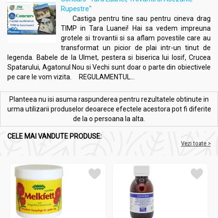
Săruri - 0 g
Rupestre"
Castiga pentru tine sau pentru cineva drag
TIMP in Tara Luanei! Hai sa vedem impreuna
Beneficii:
grotele si trovantii si sa aflam povestile care au
Faina hrisca coapta 1kg - SOLARIS
transformat un picior de plai intr-un tinut de
legenda. Babele de la Ulmet, pestera si biserica lui Iosif, Crucea
Îmbunătățește sănătatea cardiovasculară prin
Spatarului, Agatonul Nou si Vechi sunt doar o parte din obiectivele
conținutul ridicat de rutină și fitosteroli
pe care le vom vizita. REGULAMENTUL...
Reglează nivelul glicemiei, fiind indicată în alimentația
persoanelor cu diabet de tip 2
Planteea nu isi asuma raspunderea pentru rezultatele obtinute in
Oferă energie sustenabilă datorită conținutului de
urma utilizarii produselor deoarece efectele acestora pot fi diferite
carbohidrați complecși și vitamina B3
de la o persoana la alta.
Susține digestia și sănătatea colonului prin aportul
crescut de fibre insolubile
CELE MAI VANDUTE PRODUSE:
Favorizează scăderea în greutate prin inducerea
Vezi toate >
senzației de sațietate
Are efect detoxifiant și antioxidant, contribuind la
combaterea stresului oxidativ
Ajută la prevenirea bolii diverticulare și protejează
peretele intestinal
Fortifică vasele de sânge și previne fragilitatea capilară,
fiind recomandată în cazuri de varice