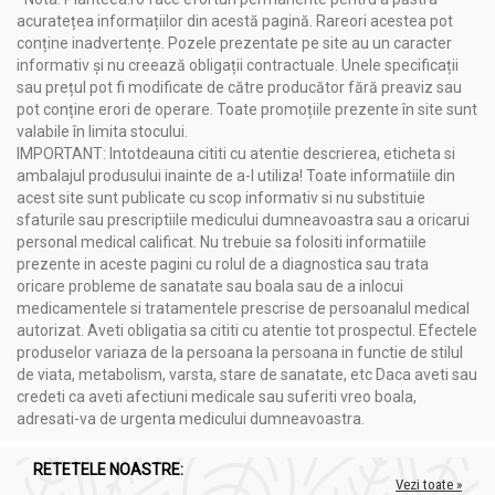
acuratețea informațiilor din acestă pagină. Rareori acestea pot
terapeutice valoroase, perfect integrat într-un stil de viață
conține inadvertențe. Pozele prezentate pe site au un caracter
sănătos și în tradițiile nutriționale naturiste.
informativ și nu creează obligații contractuale. Unele specificații
sau prețul pot fi modificate de către producător fără preaviz sau
pot conține erori de operare. Toate promoțiile prezente în site sunt
valabile în limita stocului.
IMPORTANT: Intotdeauna cititi cu atentie descrierea, eticheta si
ambalajul produsului inainte de a-l utiliza! Toate informatiile din
acest site sunt publicate cu scop informativ si nu substituie
sfaturile sau prescriptiile medicului dumneavoastra sau a oricarui
personal medical calificat. Nu trebuie sa folositi informatiile
prezente in aceste pagini cu rolul de a diagnostica sau trata
Solaris Plant
, fondat în 2002, este un brand dedicat creării de
oricare probleme de sanatate sau boala sau de a inlocui
produse naturale și minim procesate, inspirate de darurile
medicamentele si tratamentele prescrise de persoanalul medical
oferite de natură. Pornind de la uleiuri presate la rece și
autorizat. Aveti obligatia sa cititi cu atentie tot prospectul. Efectele
extinzându-se la peste 50 de categorii de produse, Solaris
produselor variaza de la persoana la persoana in functie de stilul
promovează simplitatea, autenticitatea și bucuria de viață.
de viata, metabolism, varsta, stare de sanatate, etc Daca aveti sau
credeti ca aveti afectiuni medicale sau suferiti vreo boala,
adresati-va de urgenta medicului dumneavoastra.
RETETELE NOASTRE:
Vezi toate »