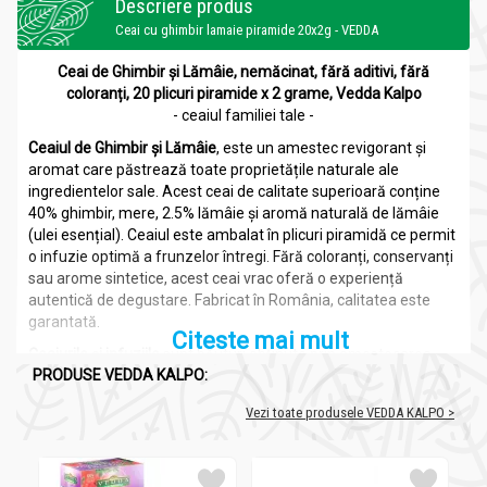
Descriere produs
Ceai cu ghimbir lamaie piramide 20x2g - VEDDA
Ceai de Ghimbir și Lămâie, nemăcinat, fără aditivi, fără
coloranți, 20 plicuri piramide x 2 grame, Vedda Kalpo
- ceaiul familiei tale -
Ceaiul de Ghimbir și Lămâie
, este un amestec revigorant și
aromat care păstrează toate proprietățile naturale ale
ingredientelor sale. Acest ceai de calitate superioară conține
40% ghimbir, mere, 2.5% lămâie și aromă naturală de lămâie
(ulei esențial). Ceaiul este ambalat în plicuri piramidă ce permit
o infuzie optimă a frunzelor întregi. Fără coloranți, conservanți
sau arome sintetice, acest ceai vrac oferă o experiență
autentică de degustare. Fabricat în România, calitatea este
garantată.
Citeste mai mult
Ceaiurile și infuziile
sunt băuturi obținute prin amestecarea
PRODUSE VEDDA KALPO:
frunzelor, fructelor sau altor plante cu apă fierbinte, o tradiție
veche de mii de ani, originară din China și India. În timp, infuziile
Vezi toate produsele VEDDA KALPO >
au fost utilizate atât pentru beneficiile lor pentru sănătate, cât
și pentru gustul plăcut. Studiile au demonstrat efectele
pozitive ale ceaiurilor și infuziilor asupra sistemului imunitar,
digestiv și cardiovascular, fiind o parte esențială a unui stil de