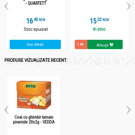
- QUARTETT
16
.
4
15
.
2
RON
RON
Stoc epuizat
In stoc
Vezi detalii
Adauga
PRODUSE VIZUALIZATE RECENT:
Ceai cu ghimbir lamaie
piramide 20x2g - VEDDA