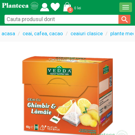
Togg
0 lei
0
navi
acasa
ceai, cafea, cacao
ceaiuri clasice
plante med