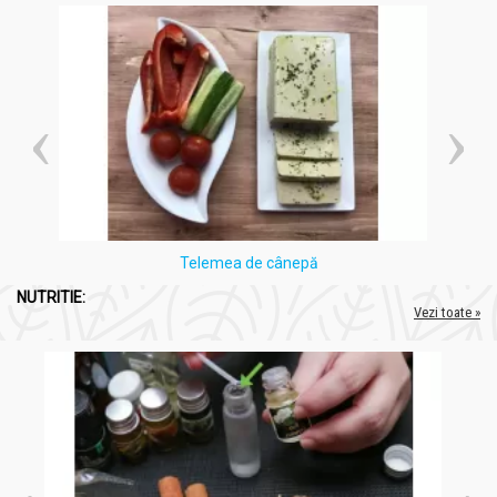
Precauții, contraindicații și sfaturi:
Ceai cu ghimbir lamaie piramide 20x2g - VEDDA
Ghimbirul poate interacționa cu anumite medicamente
anticoagulante.
Persoanele cu afecțiuni cronice, femeile însărcinate sau
cele care alăptează ar trebui să consulte un medic
înainte de consumul regulat.
Evitați consumul în exces.
Telemea de cânepă
NUTRITIE:
Mod de preparare si consum:
Vezi toate »
Ceai cu ghimbir lamaie piramide 20x2g - VEDDA
Preparare:
Infuzați un săculeț piramidă în 200ml de apă fierbinte
(aproximativ 90-95°C).
Lăsați să se infuzeze timp de 5-7 minute pentru a
elibera complet aromele și compușii benefici.
Consum: