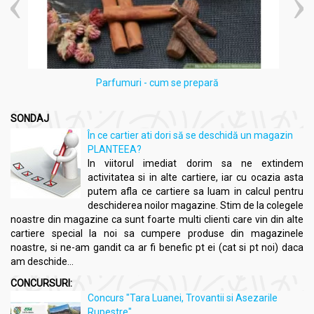
Ceaiul se consumă proaspăt preparat.
Pentru un plus de savoare și beneficii, se poate adăuga o
felie de lămâie proaspătă.
Frecvență:
Este recomandat să se consume acest ceai zilnic pentru
Parfumuri - cum se prepară
a maximiza beneficiile asupra sănătății.
Sugestii adiționale:
SONDAJ
Poate fi savurat atât cald, cât și rece, în funcție de
În ce cartier ati dori să se deschidă un magazin
preferințele personale.
PLANTEEA?
Se poate adăuga miere pentru a îndulci ceaiul în mod
In viitorul imediat dorim sa ne extindem
natural, contribuind astfel la o experiență de consum
activitatea si in alte cartiere, iar cu ocazia asta
plăcută și adăugând un strat suplimentar de beneficii
putem afla ce cartiere sa luam in calcul pentru
pentru sănătate.
deschiderea noilor magazine. Stim de la colegele
noastre din magazine ca sunt foarte multi clienti care vin din alte
cartiere special la noi sa cumpere produse din magazinele
noastre, si ne-am gandit ca ar fi benefic pt ei (cat si pt noi) daca
am deschide...
CONCURSURI:
Concurs "Tara Luanei, Trovantii si Asezarile
Rupestre"