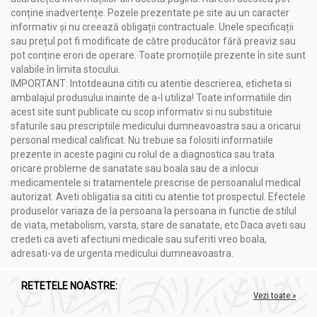
conține inadvertențe. Pozele prezentate pe site au un caracter
Stimulează digestia
: Ghimbirul ajută la digestia
informativ și nu creează obligații contractuale. Unele specificații
sănătoasă și poate reduce simptomele de balonare sau
sau prețul pot fi modificate de către producător fără preaviz sau
disconfort gastric.
pot conține erori de operare. Toate promoțiile prezente în site sunt
Sursă de antioxidanți
: Ghimbirul și lămâia conțin
valabile în limita stocului.
compuși care combat radicalii liberi și sprijină sănătatea
IMPORTANT: Intotdeauna cititi cu atentie descrierea, eticheta si
celulelor.
ambalajul produsului inainte de a-l utiliza! Toate informatiile din
Întărește sistemul imunitar
: Lămâia, bogată în vitamina
acest site sunt publicate cu scop informativ si nu substituie
C, contribuie la susținerea imunității și la prevenirea
sfaturile sau prescriptiile medicului dumneavoastra sau a oricarui
răcelilor.
personal medical calificat. Nu trebuie sa folositi informatiile
Reduce inflamațiile
: Ghimbirul are proprietăți
prezente in aceste pagini cu rolul de a diagnostica sau trata
antiinflamatorii naturale, ajutând la reducerea durerilor
oricare probleme de sanatate sau boala sau de a inlocui
articulare și musculare.
medicamentele si tratamentele prescrise de persoanalul medical
Revitalizant și energizant
: Combinația de ghimbir și
autorizat. Aveti obligatia sa cititi cu atentie tot prospectul. Efectele
lămâie oferă un plus de energie naturală și vitalitate.
produselor variaza de la persoana la persoana in functie de stilul
de viata, metabolism, varsta, stare de sanatate, etc Daca aveti sau
Indicații
:
credeti ca aveti afectiuni medicale sau suferiti vreo boala,
Probleme digestive (balonare, greață)
adresati-va de urgenta medicului dumneavoastra.
Sistem imunitar slăbit
Inflamații articulare și musculare
RETETELE NOASTRE:
Răceli și simptome asociate
Vezi toate »
Detoxifiere și susținerea sănătății ficatului