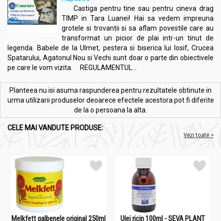
Castiga pentru tine sau pentru cineva drag
TIMP in Tara Luanei! Hai sa vedem impreuna
grotele si trovantii si sa aflam povestile care au
transformat un picior de plai intr-un tinut de
legenda. Babele de la Ulmet, pestera si biserica lui Iosif, Crucea
Spatarului, Agatonul Nou si Vechi sunt doar o parte din obiectivele
pe care le vom vizita. REGULAMENTUL...
Planteea nu isi asuma raspunderea pentru rezultatele obtinute in
urma utilizarii produselor deoarece efectele acestora pot fi diferite
de la o persoana la alta.
CELE MAI VANDUTE PRODUSE:
Vezi toate >
Melkfett galbenele original 250ml
Ulei ricin 100ml - SEVA PLANT