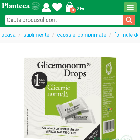
Togg
0 lei
0
navi
acasa
suplimente
capsule, comprimate
formule de