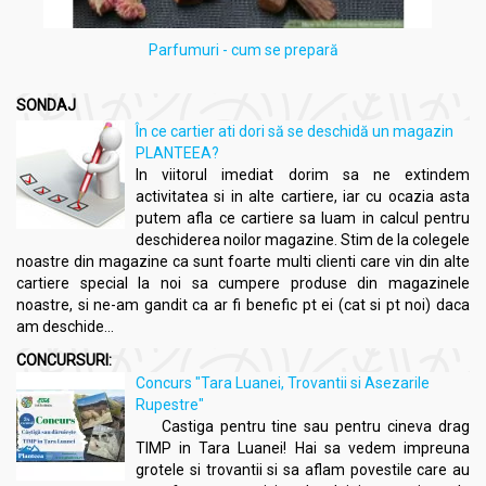
Parfumuri - cum se prepară
SONDAJ
În ce cartier ati dori să se deschidă un magazin
PLANTEEA?
In viitorul imediat dorim sa ne extindem
activitatea si in alte cartiere, iar cu ocazia asta
putem afla ce cartiere sa luam in calcul pentru
deschiderea noilor magazine. Stim de la colegele
noastre din magazine ca sunt foarte multi clienti care vin din alte
cartiere special la noi sa cumpere produse din magazinele
noastre, si ne-am gandit ca ar fi benefic pt ei (cat si pt noi) daca
am deschide...
CONCURSURI:
Concurs "Tara Luanei, Trovantii si Asezarile
Rupestre"
Castiga pentru tine sau pentru cineva drag
TIMP in Tara Luanei! Hai sa vedem impreuna
grotele si trovantii si sa aflam povestile care au