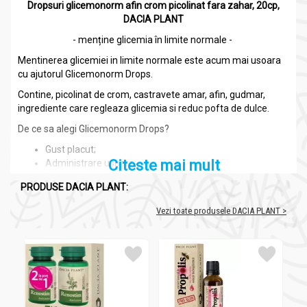
Dropsuri glicemonorm afin crom picolinat fara zahar, 20cp,
DACIA PLANT
- menține glicemia în limite normale -
Mentinerea glicemiei in limite normale este acum mai usoara
cu ajutorul Glicemonorm Drops.
Contine, picolinat de crom, castravete amar, afin, gudmar,
ingrediente care regleaza glicemia si reduc pofta de dulce.
De ce sa alegi Glicemonorm Drops?
Gust placut;
Citeste mai mult
Administrare usoara;
Contin extracte concentrate din plante;
PRODUSE DACIA PLANT:
Sunt indulcite cu stevie;
Au doar o calorie/drops.
Vezi toate produsele DACIA PLANT >
Ingrediente:
Dropsuri GlicemoNorm afin crom picolinat fara zahar 20cp
- DACIA PLANT
isomalt (4,69g);