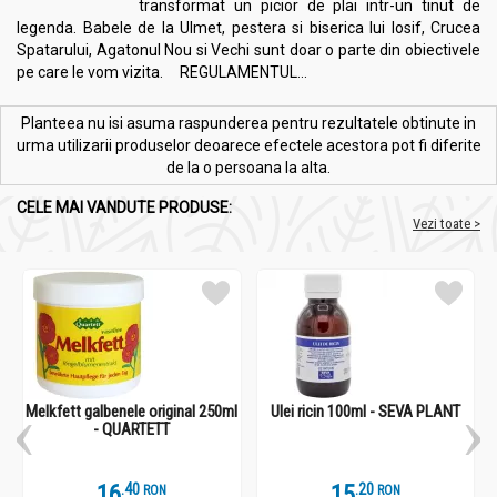
transformat un picior de plai intr-un tinut de
legenda. Babele de la Ulmet, pestera si biserica lui Iosif, Crucea
Spatarului, Agatonul Nou si Vechi sunt doar o parte din obiectivele
pe care le vom vizita. REGULAMENTUL...
Planteea nu isi asuma raspunderea pentru rezultatele obtinute in
urma utilizarii produselor deoarece efectele acestora pot fi diferite
de la o persoana la alta.
CELE MAI VANDUTE PRODUSE:
Vezi toate >
Melkfett galbenele original 250ml
Ulei ricin 100ml - SEVA PLANT
- QUARTETT
16
.
4
15
.
2
RON
RON