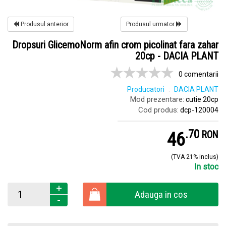
Produsul anterior
Produsul urmator
Dropsuri GlicemoNorm afin crom picolinat fara zahar
20cp - DACIA PLANT
0 comentarii
Producatori
DACIA PLANT
Mod prezentare:
cutie 20cp
Cod produs:
dcp-120004
.
7
46
RON
(TVA 21% inclus)
In stoc
+
Adauga in cos
-