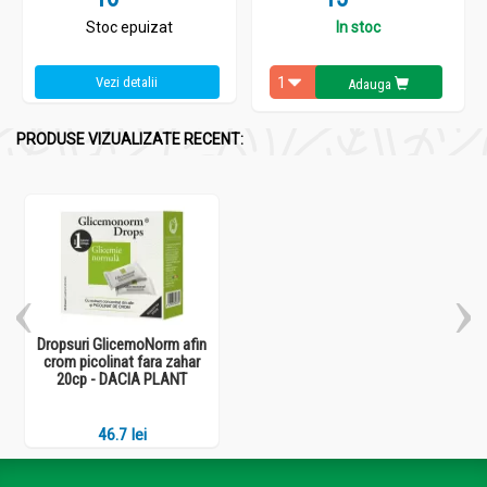
Stoc epuizat
In stoc
Vezi detalii
Adauga
PRODUSE VIZUALIZATE RECENT:
Dropsuri GlicemoNorm afin
crom picolinat fara zahar
20cp - DACIA PLANT
46.7 lei