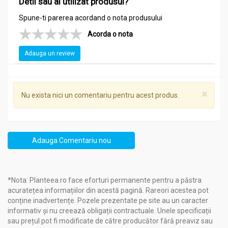
Detii sau ai utilizat produsul?
Dropsuri GlicemoNorm afin crom picolinat fara zahar 20cp
- DACIA PLANT
Spune-ti parerea acordand o nota produsului
CONTRAINDICAȚII:
Intoleranţă la oricare dintre componentele
Acorda o nota
produsului.
Adauga un review
PRECAUȚII:
La persoanele cu diabet zaharat insulino-
dependent se recomandă controlul
riguros al glicemiei, prin înregistrarea zilnică a valorilor
glicemiei și ajustarea dozelor de
×
Nu exista nici un comentariu pentru acest produs.
insulină în funcție de noile valori obținute.
Mod de consum:
Adauga Comentariu nou
Dropsuri GlicemoNorm afin crom picolinat fara zahar 20cp
- DACIA PLANT
Copii între 7-14 ani: câte 1 drops pe zi.
*Nota: Planteea.ro face eforturi permanente pentru a păstra
Adulți și tineri peste 14 ani: câte 2 dropsuri pe zi.
acuratețea informațiilor din acestă pagină. Rareori acestea pot
conține inadvertențe. Pozele prezentate pe site au un caracter
În cazuri excepționale se pot lua până la 4 dropsuri pe zi.
informativ și nu creează obligații contractuale. Unele specificații
Dropsurile se țin în cavitatea bucală până la dizolvare, nu se
sau prețul pot fi modificate de către producător fără preaviz sau