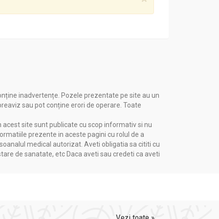
onține inadvertențe. Pozele prezentate pe site au un
 preaviz sau pot conține erori de operare. Toate
n acest site sunt publicate cu scop informativ si nu
formatiile prezente in aceste pagini cu rolul de a
nalul medical autorizat. Aveti obligatia sa cititi cu
stare de sanatate, etc Daca aveti sau credeti ca aveti
Vezi toate »