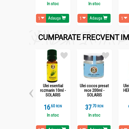
Produs intr-o unitate care ambaleaza si proces
In stoc
In stoc
Adauga
Adauga
Administrare
CUMPARATE FRECVENT IM
Condiment chimion seminte 100g - SOLARIS
Se foloseste pentru condimentarea preparatelo
semintelor de chimion in mancare, acestea sa 
Ulei esential
Ulei cocos presat
Ule
rozmarin 10ml -
rece 200ml -
HE
SOLARIS
SOLARIS
16
.
6
37
.
7
RON
RON
In stoc
In stoc