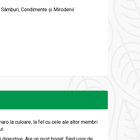
 Sâmburi, Condimente și Mirodenii
ro la culoare, la fel cu cele ale altor membri
i.
i digestive. Are un gust bogat, fiind usor de