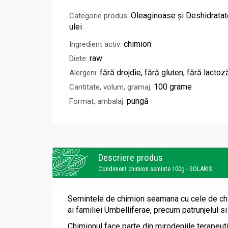
Oleaginoase și Deshidratate
Categorie produs:
ulei
chimion
Ingredient activ:
raw
Diete:
fără drojdie, fără gluten, fără lactoz
Alergeni:
100 grame
Cantitate, volum, gramaj:
pungă
Format, ambalaj:
Descriere produs
Condiment chimion seminte 100g - SOLARIS
Semintele de chimion seamana cu cele de chime
ai familiei Umbelliferae, precum patrunjelul s
Chimionul face parte din mirodeniile terapeuti