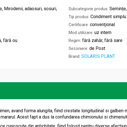
, Mirodenii, adaosuri, sosuri,
Semințe,
Subcategorie produs:
Condiment simplu
Tip produs:
convenţional
Certificare:
uz intern
Mod utilizare:
ă, fără ou
fără zahăr, fără sare
Regim:
de Post
Sezoniere:
SOLARIS PLANT
Brand:
n, avand forma alungita, fiind crestate longitudinal si galben-ma
i mararul. Acest fapt a dus la confundarea chimionului si chimenulu
ce cunoscute din antichitate, fiind folosit pentru diverse afectiun