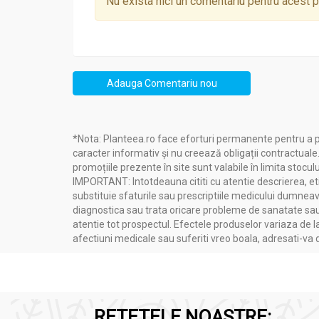
Nu exista nici un comentariu pentru acest 
Adauga Comentariu nou
*Nota: Planteea.ro face eforturi permanente pentru a p
caracter informativ și nu creează obligații contractuale
promoțiile prezente în site sunt valabile în limita stoculu
IMPORTANT: Intotdeauna cititi cu atentie descrierea, etic
substituie sfaturile sau prescriptiile medicului dumneavo
diagnostica sau trata oricare probleme de sanatate sau 
atentie tot prospectul. Efectele produselor variaza de l
afectiuni medicale sau suferiti vreo boala, adresati-v
RETETELE NOASTRE: