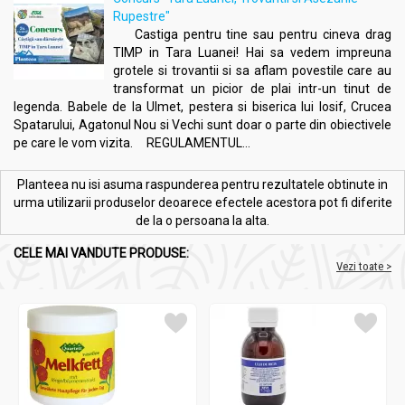
digestie și previn senzațiile de balonare.
Rupestre"
Reducerea inflamațiilor
: compușii din ghimbir au
Castiga pentru tine sau pentru cineva drag
proprietăți antiinflamatoare care pot ajuta la
TIMP in Tara Luanei! Hai sa vedem impreuna
ameliorarea durerilor și inflamațiilor articulare.
grotele si trovantii si sa aflam povestile care au
Îmbunătățirea imunității
: ghimbirul este cunoscut pentru
transformat un picior de plai intr-un tinut de
proprietățile sale de a stimula sistemul imunitar.
legenda. Babele de la Ulmet, pestera si biserica lui Iosif, Crucea
Sănătatea cardiovasculară
: semințele de mac și uleiul
Spatarului, Agatonul Nou si Vechi sunt doar o parte din obiectivele
de floarea-soarelui sunt surse de acizi grași esențiali
pe care le vom vizita. REGULAMENTUL...
care susțin sănătatea inimii.
Sănătatea digestivă
: fibrele din făina integrală contribuie
Planteea nu isi asuma raspunderea pentru rezultatele obtinute in
la reglarea tranzitului intestinal și susțin sănătatea
urma utilizarii produselor deoarece efectele acestora pot fi diferite
colonului.
de la o persoana la alta.
Energie naturală
: ingredientele naturale din acești
covrigei oferă o sursă sănătoasă de energie, fără
CELE MAI VANDUTE PRODUSE:
conservanți sau aditivi.
Vezi toate >
Precauții, contraindicații și sfaturi:
Covrigei integrali sarati ghimbir 100g - SOLARIS
Consumul excesiv de
ghimbir
poate provoca iritații
gastrointestinale la unele persoane.