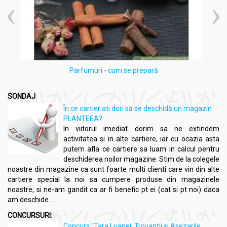
Informatii nutritionale
Covrigei integrali sarati ghimbir 100g - SOLARIS
per 100g
:
Valoare energetică*
: 1868,06kJ / 446kcal
Grăsimi
: 13,4g
Parfumuri - cum se prepară
- din care
acizi grași
saturați
: 2,0g
Glucide
: 69,5g
- din care
zaharuri
**: 0,9g
SONDAJ
Fibre:
4,35g
În ce cartier ati dori să se deschidă un magazin
Proteine
: 1,8g
PLANTEEA?
Săruri
: 0,4g
In viitorul imediat dorim sa ne extindem
*Consumul de referință pentru un adult obișnuit (8400
activitatea si in alte cartiere, iar cu ocazia asta
kJ/2000 kcal)
putem afla ce cartiere sa luam in calcul pentru
**Conține zaharuri prezente în mod natural
deschiderea noilor magazine. Stim de la colegele
noastre din magazine ca sunt foarte multi clienti care vin din alte
cartiere special la noi sa cumpere produse din magazinele
Beneficii:
noastre, si ne-am gandit ca ar fi benefic pt ei (cat si pt noi) daca
am deschide...
Covrigei integrali sarati ghimbir 100g - SOLARIS
CONCURSURI:
Susținerea digestiei
: ghimbirul și făina integrală ajută la
Concurs "Tara Luanei, Trovantii si Asezarile