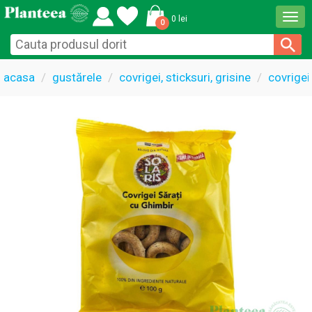
Togg
0 lei
0
navi
acasa
gustărele
covrigei, sticksuri, grisine
covrigei