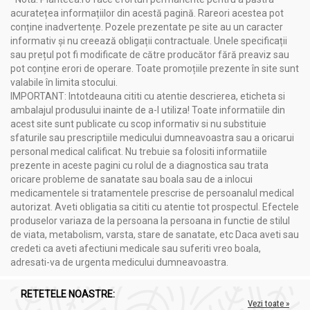
acuratețea informațiilor din acestă pagină. Rareori acestea pot
conține inadvertențe. Pozele prezentate pe site au un caracter
informativ și nu creează obligații contractuale. Unele specificații
sau prețul pot fi modificate de către producător fără preaviz sau
pot conține erori de operare. Toate promoțiile prezente în site sunt
valabile în limita stocului.
IMPORTANT: Intotdeauna cititi cu atentie descrierea, eticheta si
Misiunea Solaris este de a oferi produse autentice, sănătoase,
ambalajul produsului inainte de a-l utiliza! Toate informatiile din
realizate manual, fără aditivi sau conservanți, care să susțină
acest site sunt publicate cu scop informativ si nu substituie
un stil de viață echilibrat și sănătos. Brandul este recunoscut
sfaturile sau prescriptiile medicului dumneavoastra sau a oricarui
pentru angajamentul său față de calitate, transparență și
personal medical calificat. Nu trebuie sa folositi informatiile
sustenabilitate, având o gamă variată de produse, de la
prezente in aceste pagini cu rolul de a diagnostica sau trata
cereale și semințe, până la uleiuri esențiale și gustări naturale.
oricare probleme de sanatate sau boala sau de a inlocui
Planteea
, o sursă de încredere în domeniul nutriției și sănătății,
medicamentele si tratamentele prescrise de persoanalul medical
recomandă cu încredere produsele
Solaris
pentru calitatea lor
autorizat. Aveti obligatia sa cititi cu atentie tot prospectul. Efectele
superioară și angajamentul față de sănătatea consumatorilor.
produselor variaza de la persoana la persoana in functie de stilul
de viata, metabolism, varsta, stare de sanatate, etc Daca aveti sau
credeti ca aveti afectiuni medicale sau suferiti vreo boala,
Compozitie
adresati-va de urgenta medicului dumneavoastra.
Covrigei integrali sarati ghimbir 100g - SOLARIS
RETETELE NOASTRE:
făină integrală de
grâu
Vezi toate »