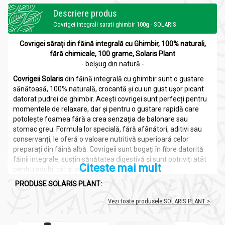
Descriere produs
Covrigei integrali sarati ghimbir 100g - SOLARIS
Covrigei sărați din făină integrală cu Ghimbir, 100% naturali,
fără chimicale, 100 grame, Solaris Plant
- belșug din natură -
Covrigeii Solaris
din făină integrală cu ghimbir sunt o gustare
sănătoasă, 100% naturală, crocantă și cu un gust ușor picant
datorat pudrei de ghimbir. Acești covrigei sunt perfecți pentru
momentele de relaxare, dar și pentru o gustare rapidă care
potolește foamea fără a crea senzația de balonare sau
stomac greu. Formula lor specială, fără afânători, aditivi sau
conservanți, le oferă o valoare nutritivă superioară celor
preparați din făină albă. Covrigeii sunt bogați în fibre datorită
făinii integrale, susțin sănătatea digestivă și sunt potriviți atât
Citeste mai mult
pentru adulți, cât și pentru copii.
PRODUSE SOLARIS PLANT:
Covrigeii
sunt produse de panificație crocante, cu o istorie ce
datează de secole, fiind originari din Europa Centrală și de Est.
Vezi toate produsele SOLARIS PLANT >
Aceștia au evoluat din tradițiile de panificație ale comunităților
din regiune, fiind inițial consumați ca o gustare ușor
transportabilă, durabilă și consistentă. Studiile au arătat că