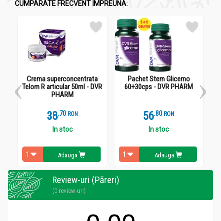
CUMPARATE FRECVENT IMPREUNA:
Crema superconcentrata
Pachet Stem Glicemo
Telom R articular 50ml - DVR
60+30cps - DVR PHARM
PHARM
38
.
7
56
.
8
RON
RON
In stoc
In stoc
Adauga
Adauga
Review-uri (Păreri)
(0 review-uri)