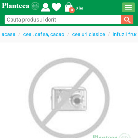
Togg
0 lei
0
navi
acasa
ceai, cafea, cacao
ceaiuri clasice
infuzii fru