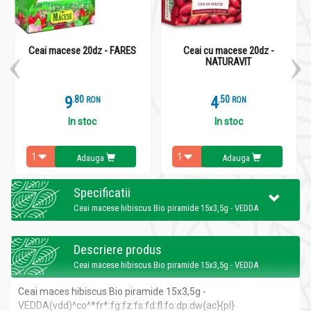
Ceai macese 20dz - FARES
Ceai cu macese 20dz -
NATURAVIT
9
.
8
4
.
5
RON
RON
In stoc
In stoc
Adauga
Adauga
Specificatii
Ceai macese hibiscus Bio piramide 15x3,5g - VEDDA
Descriere produs
Ceai macese hibiscus Bio piramide 15x3,5g - VEDDA
Ceai maces hibiscus Bio piramide 15x3,5g -
VEDDA(vdd)
^co^*fr*:fg:fz:fs:fd:fl:fo:dp:dw{ac}{pl}