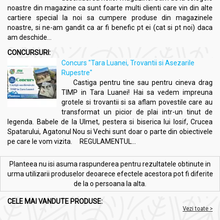
noastre din magazine ca sunt foarte multi clienti care vin din alte
cartiere special la noi sa cumpere produse din magazinele
noastre, si ne-am gandit ca ar fi benefic pt ei (cat si pt noi) daca
am deschide...
CONCURSURI:
Concurs "Tara Luanei, Trovantii si Asezarile
Rupestre"
Castiga pentru tine sau pentru cineva drag
TIMP in Tara Luanei! Hai sa vedem impreuna
grotele si trovantii si sa aflam povestile care au
transformat un picior de plai intr-un tinut de
legenda. Babele de la Ulmet, pestera si biserica lui Iosif, Crucea
Spatarului, Agatonul Nou si Vechi sunt doar o parte din obiectivele
pe care le vom vizita. REGULAMENTUL...
Planteea nu isi asuma raspunderea pentru rezultatele obtinute in
urma utilizarii produselor deoarece efectele acestora pot fi diferite
de la o persoana la alta.
CELE MAI VANDUTE PRODUSE:
Vezi toate >