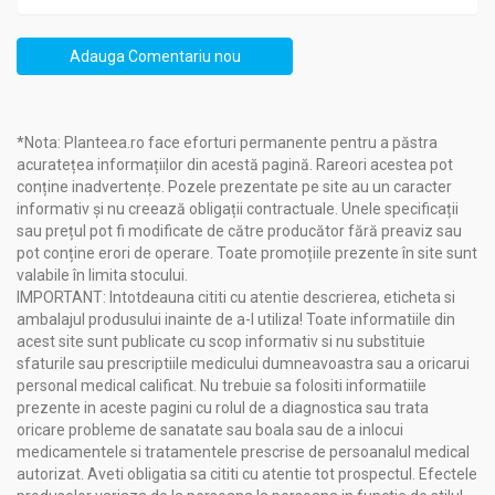
Adauga Comentariu nou
*Nota: Planteea.ro face eforturi permanente pentru a păstra
acuratețea informațiilor din acestă pagină. Rareori acestea pot
conține inadvertențe. Pozele prezentate pe site au un caracter
informativ și nu creează obligații contractuale. Unele specificații
sau prețul pot fi modificate de către producător fără preaviz sau
pot conține erori de operare. Toate promoțiile prezente în site sunt
valabile în limita stocului.
IMPORTANT: Intotdeauna cititi cu atentie descrierea, eticheta si
ambalajul produsului inainte de a-l utiliza! Toate informatiile din
acest site sunt publicate cu scop informativ si nu substituie
sfaturile sau prescriptiile medicului dumneavoastra sau a oricarui
personal medical calificat. Nu trebuie sa folositi informatiile
prezente in aceste pagini cu rolul de a diagnostica sau trata
oricare probleme de sanatate sau boala sau de a inlocui
medicamentele si tratamentele prescrise de persoanalul medical
autorizat. Aveti obligatia sa cititi cu atentie tot prospectul. Efectele