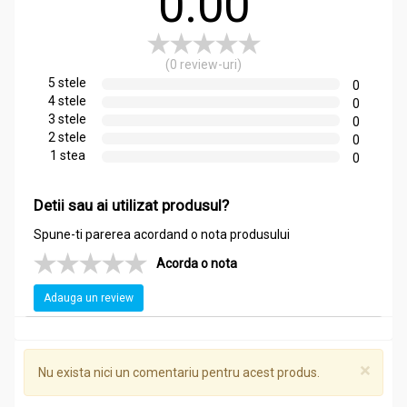
0.00
(0 review-uri)
5 stele
0
4 stele
0
3 stele
0
2 stele
0
1 stea
0
Detii sau ai utilizat produsul?
Spune-ti parerea acordand o nota produsului
Acorda o nota
Adauga un review
×
Nu exista nici un comentariu pentru acest produs.