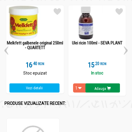
Melkfett galbenele original 250ml
Ulei ricin 100ml - SEVA PLANT
- QUARTETT
16
.
4
15
.
2
RON
RON
Stoc epuizat
In stoc
Vezi detalii
Adauga
PRODUSE VIZUALIZATE RECENT: