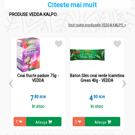
Citeste mai mult
PRODUSE VEDDA KALPO:
Vezi toate produsele VEDDA KALPO >
Ceai fructe padure 75g -
Baton Slim ceai verde lcarnitina
C
VEDDA
Green 40g - VEDDA
7
.
8
4
.
9
RON
RON
In stoc
In stoc
Adauga
Adauga