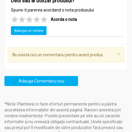
Detii sau ai utilizat produsul?
Spune-ti parerea acordand o nota produsului
Acorda o nota
Adauga un review
×
Nu exista nici un comentariu pentru acest produs.
Adauga Comentariu nou
*Nota: Planteea.ro face eforturi permanente pentru a păstra
acuratețea informațiilor din acestă pagină. Rareori acestea pot
conține inadvertențe. Pozele prezentate pe site au un caracter
informativ și nu creează obligații contractuale. Unele specificații
sau prețul pot fi modificate de către producător fără preaviz sau