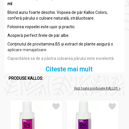
ml
Blond auriu foarte deschis. Vopsea de păr Kallos Colors,
conferă părului o culoare naturală, strălucitoare.
Folosirea vopselei este uşor şi practic.
Acoperă perfect firele de păr albe.
Conţinutul de provitamina B5 şi extract de plante asigură o
aplicare menajatoare.
Capacitatea sa de a păstra culoarea părului este excelentă.
Citeste mai mult
PRODUSE KALLOS:
Compozitie
Vezi toate produsele KALLOS >
Vopsea par Colors_8g_60ml - KALLOS
Provitamina B5 şi extract de plante.
Recomandari
Vopsea par Colors_8g_60ml - KALLOS