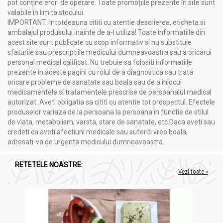
pot conține erori de operare. Toate promoțiile prezente în site sunt
valabile în limita stocului.
IMPORTANT: Intotdeauna cititi cu atentie descrierea, eticheta si
ambalajul produsului inainte de a-l utiliza! Toate informatiile din
acest site sunt publicate cu scop informativ si nu substituie
sfaturile sau prescriptiile medicului dumneavoastra sau a oricarui
personal medical calificat. Nu trebuie sa folositi informatiile
prezente in aceste pagini cu rolul de a diagnostica sau trata
oricare probleme de sanatate sau boala sau de a inlocui
medicamentele si tratamentele prescrise de persoanalul medical
autorizat. Aveti obligatia sa cititi cu atentie tot prospectul. Efectele
produselor variaza de la persoana la persoana in functie de stilul
de viata, metabolism, varsta, stare de sanatate, etc Daca aveti sau
credeti ca aveti afectiuni medicale sau suferiti vreo boala,
adresati-va de urgenta medicului dumneavoastra.
RETETELE NOASTRE:
Vezi toate »