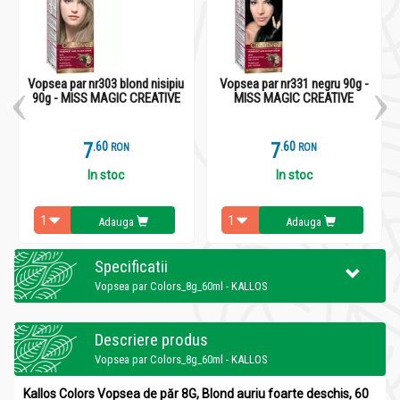
Vopsea par nr303 blond nisipiu
Vopsea par nr331 negru 90g -
90g - MISS MAGIC CREATIVE
MISS MAGIC CREATIVE
7
.
6
7
.
6
RON
RON
In stoc
In stoc
Adauga
Adauga
Specificatii
Vopsea par Colors_8g_60ml - KALLOS
Descriere produs
Vopsea par Colors_8g_60ml - KALLOS
Kallos Colors Vopsea de păr 8G, Blond auriu foarte deschis, 60