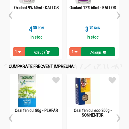
Oxidant 9% 60ml - KALLOS
Oxidant 12% 60ml - KALLOS
Vo
Toate tipurile de par.
Administrare
4
.
3
3
.
7
RON
RON
Vopsea par Colors_8g_60ml - KALLOS
In stoc
In stoc
Aplica pe par respectand instructiunile de pe pachet si timpul
de actiune recomandat, clateste cu apa calda, apoi foloseste o
Adauga
Adauga
masca sau un balsam de par extrem de hranitoare.
CUMPARATE FRECVENT IMPREUNA:
Ceai fenicul 80g - PLAFAR
Ceai fenicul eco 200g -
SONNENTOR