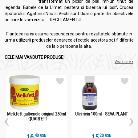
transformat un picior de plai intr-un tinut de
legenda. Babele de la Ulmet, pestera si biserica lui Iosif, Crucea
Spatarului, Agatonul Nou si Vechi sunt doar o parte din obiectivele
pe care le vom vizita. REGULAMENTUL...
Planteea nu isi asuma raspunderea pentru rezultatele obtinute in
urma utilizarii produselor deoarece efectele acestora pot fi diferite
de la o persoana la alta.
CELE MAI VANDUTE PRODUSE:
Vezi toate >
Melkfett galbenele original 250ml
Ulei ricin 100ml - SEVA PLANT
- QUARTETT
16
.
4
15
.
2
RON
RON