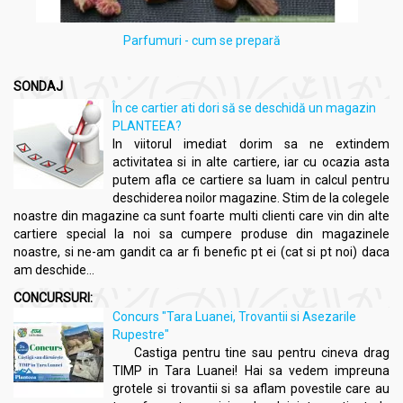
Parfumuri - cum se prepară
SONDAJ
În ce cartier ati dori să se deschidă un magazin
PLANTEEA?
In viitorul imediat dorim sa ne extindem
activitatea si in alte cartiere, iar cu ocazia asta
putem afla ce cartiere sa luam in calcul pentru
deschiderea noilor magazine. Stim de la colegele
noastre din magazine ca sunt foarte multi clienti care vin din alte
cartiere special la noi sa cumpere produse din magazinele
noastre, si ne-am gandit ca ar fi benefic pt ei (cat si pt noi) daca
am deschide...
CONCURSURI:
Concurs "Tara Luanei, Trovantii si Asezarile
Rupestre"
Castiga pentru tine sau pentru cineva drag
TIMP in Tara Luanei! Hai sa vedem impreuna
grotele si trovantii si sa aflam povestile care au