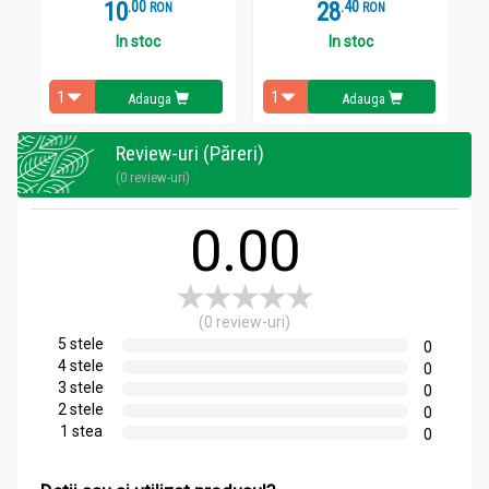
10
.
0
28
.
4
RON
RON
In stoc
In stoc
Adauga
Adauga
Review-uri (Păreri)
(0 review-uri)
0.00
(0 review-uri)
5 stele
0
4 stele
0
3 stele
0
2 stele
0
1 stea
0