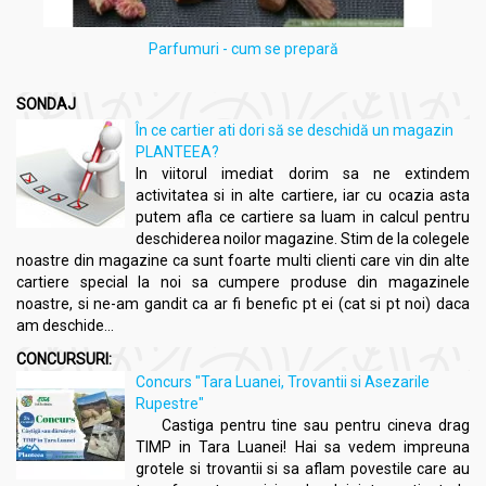
Parfumuri - cum se prepară
SONDAJ
În ce cartier ati dori să se deschidă un magazin
PLANTEEA?
In viitorul imediat dorim sa ne extindem
activitatea si in alte cartiere, iar cu ocazia asta
putem afla ce cartiere sa luam in calcul pentru
deschiderea noilor magazine. Stim de la colegele
noastre din magazine ca sunt foarte multi clienti care vin din alte
cartiere special la noi sa cumpere produse din magazinele
noastre, si ne-am gandit ca ar fi benefic pt ei (cat si pt noi) daca
am deschide...
CONCURSURI:
Concurs "Tara Luanei, Trovantii si Asezarile
Rupestre"
Castiga pentru tine sau pentru cineva drag
TIMP in Tara Luanei! Hai sa vedem impreuna
grotele si trovantii si sa aflam povestile care au