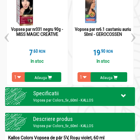
Vopsea par nr331 negru 90g -
Vopsea par nr6.1 castaniu auriu
MISS MAGIC CREATIVE
50ml - GEROCOSSEN
7
.
6
19
.
9
RON
RON
In stoc
In stoc
Adauga
Adauga
Specificatii
Vopsea par Colors_5v_60ml - KALLOS
Descriere produs
Vopsea par Colors_5v_60ml - KALLOS
Kallos Colors Vopsea de păr 5V, Roșu violet, 60 ml