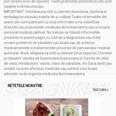
pot conține erori de operare. Toate promoțiile prezente în site sunt
valabile în limita stocului.
IMPORTANT: Intotdeauna cititi cu atentie descrierea, eticheta si
ambalajul produsului inainte de a-l utiliza! Toate informatiile din
acest site sunt publicate cu scop informativ si nu substituie
sfaturile sau prescriptiile medicului dumneavoastra sau a oricarui
personal medical calificat. Nu trebuie sa folositi informatiile
prezente in aceste pagini cu rolul de a diagnostica sau trata
oricare probleme de sanatate sau boala sau de a inlocui
medicamentele si tratamentele prescrise de persoanalul medical
autorizat. Aveti obligatia sa cititi cu atentie tot prospectul. Efectele
produselor variaza de la persoana la persoana in functie de stilul
de viata, metabolism, varsta, stare de sanatate, etc Daca aveti sau
credeti ca aveti afectiuni medicale sau suferiti vreo boala,
adresati-va de urgenta medicului dumneavoastra.
RETETELE NOASTRE:
Vezi toate »