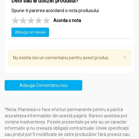
Detii sau ai utilizat produsul?
Spune-ti parerea acordand o nota produsului
Acorda o nota
Adauga un review
×
Nu exista nici un comentariu pentru acest produs.
Adauga Comentariu nou
*Nota: Planteea.ro face eforturi permanente pentru a păstra
acuratețea informațiilor din acestă pagină. Rareori acestea pot
conține inadvertențe. Pozele prezentate pe site au un caracter
informativ și nu creează obligații contractuale. Unele specificații
sau prețul pot fi modificate de către producător fără preaviz sau