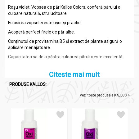
Roșu violet. Vopsea de păr Kallos Colors, conferă părului o
culoare naturală, strălucitoare.
Folosirea vopselei este uşor şi practic.
Acoperă perfect firele de păr albe.
Conţinutul de provitamina B5 şi extract de plante asigură o
aplicare menajatoare.
Capacitatea sa de a păstra culoarea părului este excelentă.
Citeste mai mult
PRODUSE KALLOS:
Compozitie
Vezi toate produsele KALLOS >
Vopsea par Colors_5v_60ml - KALLOS
Provitamina B5 şi extract de plante.
Recomandari
Vopsea par Colors_5v_60ml - KALLOS