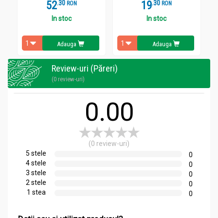
52
.
3
19
.
3
RON
RON
In stoc
In stoc
Adauga
Adauga
Review-uri (Păreri)
(0 review-uri)
0.00
(0 review-uri)
5 stele
0
4 stele
0
3 stele
0
2 stele
0
1 stea
0