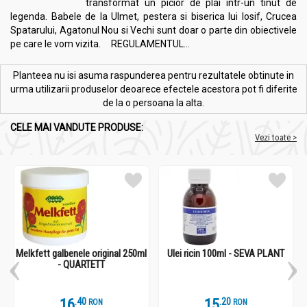
transformat un picior de plai intr-un tinut de
legenda. Babele de la Ulmet, pestera si biserica lui Iosif, Crucea
Spatarului, Agatonul Nou si Vechi sunt doar o parte din obiectivele
pe care le vom vizita. REGULAMENTUL...
Planteea nu isi asuma raspunderea pentru rezultatele obtinute in
urma utilizarii produselor deoarece efectele acestora pot fi diferite
de la o persoana la alta.
CELE MAI VANDUTE PRODUSE:
Vezi toate >
Melkfett galbenele original 250ml
Ulei ricin 100ml - SEVA PLANT
- QUARTETT
16
.
4
15
.
2
RON
RON