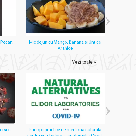
i Pecan.
Mic dejun cu Mango, Banana si Unt de
Tort
Arahide
Vezi toate »
versus
Principii practice de medicina naturala
Despre 
pentru combaterea simptomelor Covid-