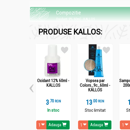
Compozitie
Oxidant 9% 60ml - KALLOS
PRODUSE KALLOS:
Peroxid de hidrogen stabilizat.
Recomandari
Oxidant 9% 60ml - KALLOS
Oxidant 12% 60ml -
Vopsea par
Sampo
KALLOS
Colors_9c_60ml -
200
KALLOS
Pentru vopsele de păr, nuanţatoare şi prepara
3
.
7
13
.
0
RON
RON
In stoc
Stoc limitat
St
Adauga
Adauga
Administrare