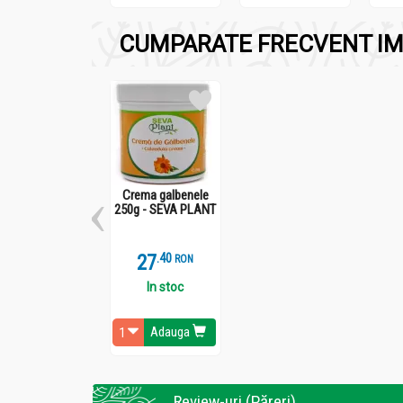
Oxidant 9% 60ml - KALLOS
CUMPARATE FRECVENT IM
Se foloseste impreuna cu vopseaua permanenta
Crema galbenele
250g - SEVA PLANT
27
.
4
RON
In stoc
Adauga
Review-uri (Păreri)