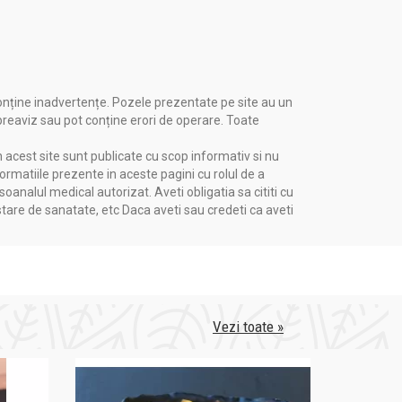
onține inadvertențe. Pozele prezentate pe site au un
 preaviz sau pot conține erori de operare. Toate
n acest site sunt publicate cu scop informativ si nu
formatiile prezente in aceste pagini cu rolul de a
nalul medical autorizat. Aveti obligatia sa cititi cu
stare de sanatate, etc Daca aveti sau credeti ca aveti
Vezi toate »