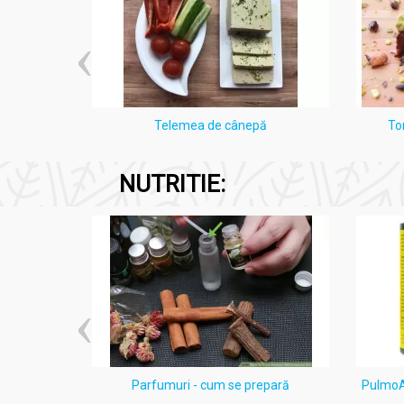
i Lămâie
Telemea de cânepă
To
NUTRITIE:
ten acneic
Parfumuri - cum se prepară
PulmoAl
e