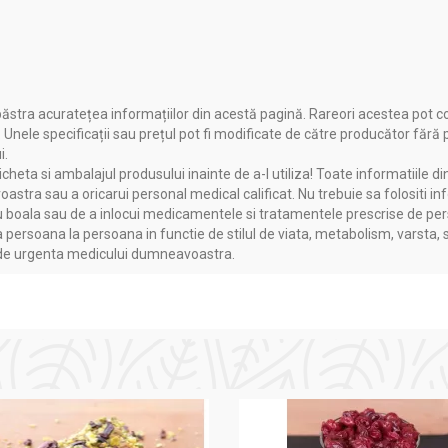
ăstra acuratețea informațiilor din acestă pagină. Rareori acestea pot c
. Unele specificații sau prețul pot fi modificate de către producător fără
i.
heta si ambalajul produsului inainte de a-l utiliza! Toate informatiile di
astra sau a oricarui personal medical calificat. Nu trebuie sa folositi in
boala sau de a inlocui medicamentele si tratamentele prescrise de persoa
a persoana la persoana in functie de stilul de viata, metabolism, varsta, 
a de urgenta medicului dumneavoastra.