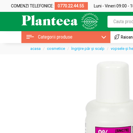
COMENZI TELEFONICE:
0770.22.44.55
Luni - Vineri 09:00 - 
Categorii produse
Raioan
acasa
cosmetice
îngrijire păr și scalp
vopsele și h