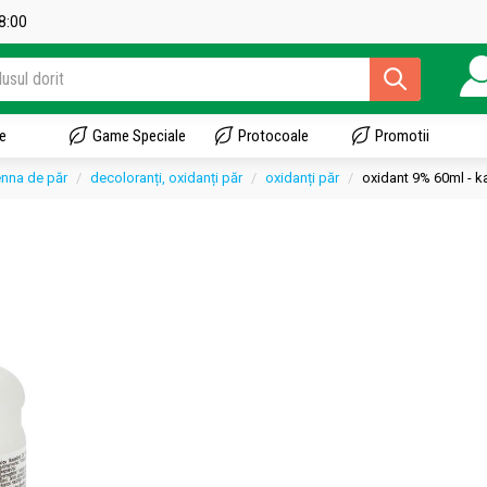
18:00
e
Game Speciale
Protocoale
Promotii
enna de păr
decoloranți, oxidanți păr
oxidanți păr
oxidant 9% 60ml - k