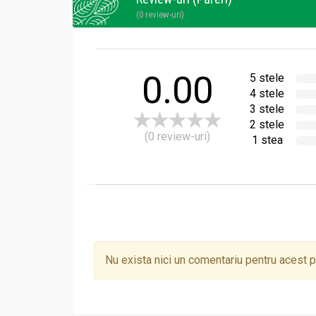
(0 review-uri)
0.00
5 stele
4 stele
3 stele
2 stele
(0 review-uri)
1 stea
Nu exista nici un comentariu pentru acest 