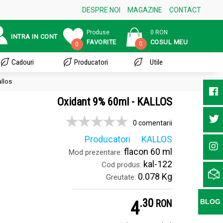
DESPRE NOI
MAGAZINE
CONTACT
Produse
0 RON
INTRA IN CONT
FAVORITE
COSUL MEU
0
0
Cadouri
Producatori
Utile
allos
Oxidant 9% 60ml - KALLOS
0 comentarii
Producatori
KALLOS
flacon 60 ml
Mod prezentare:
kal-122
Cod produs:
0.078 Kg
Greutate:
.
3
4
BLOG
RON