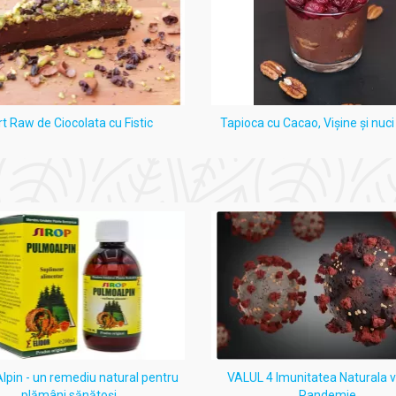
rt Raw de Ciocolata cu Fistic
Tapioca cu Cacao, Vişine şi nuc
pin - un remediu natural pentru
VALUL 4 Imunitatea Naturala 
plămâni sănătoși
Pandemie