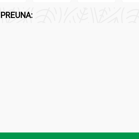
PREUNA:
 fara amoniac sau cu decolorant pudra pentru a putea fi aplicat