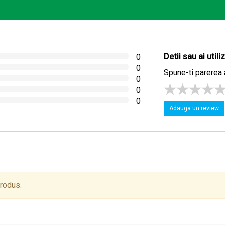
Detii sau ai util
0
0
Spune-ti parerea 
0
0
0
Adauga un review
produs.