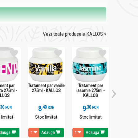
Vezi toate produsele KALLOS >
ment par
Tratament par vanilie
Tratament par
Tratament p
ta 275ml -
275ml - KALLOS
iasomie 275ml -
275ml - 
LLOS
KALLOS
.
3
8
.
4
9
.
3
11
.
3
RON
RON
RON
 limitat
Stoc limitat
Stoc limitat
Stoc li
dauga
Adauga
Adauga
Ada