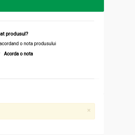
izat produsul?
acordand o nota produsului
Acorda o nota
×