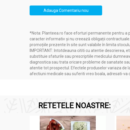
Adauga Comentariu nou
*Nota: Planteea.ro face eforturi permanente pentru a p
caracter informativ și nu creează obligații contractuale
promoțiile prezente în site sunt valabile în limita stoculu
IMPORTANT: Intotdeauna cititi cu atentie descrierea, etic
substituie sfaturile sau prescriptiile medicului dumneavo
diagnostica sau trata oricare probleme de sanatate sau 
atentie tot prospectul. Efectele produselor variaza de l
afectiuni medicale sau suferiti vreo boala, adresati-v
RETETELE NOASTRE: