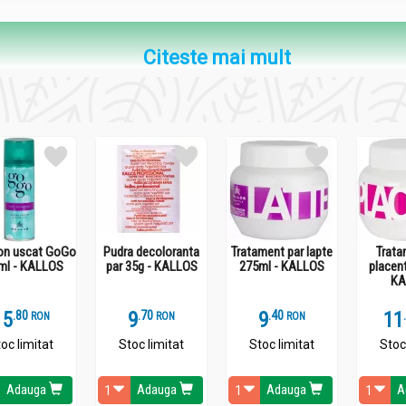
Citeste mai mult
n uscat GoGo
Pudra decoloranta
Tratament par lapte
Trata
ml - KALLOS
par 35g - KALLOS
275ml - KALLOS
placen
KA
te de decolorare.
15
.
8
9
.
7
9
.
4
11
RON
RON
RON
oc limitat
Stoc limitat
Stoc limitat
Stoc
Adauga
Adauga
Adauga
A