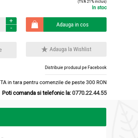
(TVA 21% inclus)
In stoc
+
Adauga in cos
-
Adauga la Wishlist
e
Distribuie produsul pe Facebook
A in tara pentru comenzile de peste 300 RON
Poti comanda si telefonic la:
0770.22.44.55