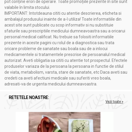
pot conține erori de operare. Toate promoțiile prezente în site sunt
valabile în limita stocului.
IMPORTANT: Intotdeauna cititi cu atentie descrierea, eticheta si
ambalajul produsului inainte de a-l utiliza! Toate informatiile din
acest site sunt publicate cu scop informativ si nu substituie
sfaturile sau prescriptiile medicului dumneavoastra sau a oricarui
personal medical calificat. Nu trebuie sa folositi informatiile
prezente in aceste pagini cu rolul de a diagnostica sau trata
oricare probleme de sanatate sau boala sau de a inlocui
medicamentele si tratamentele prescrise de persoanalul medical
autorizat. Aveti obligatia sa cititi cu atentie tot prospectul. Efectele
produselor variaza de la persoana la persoana in functie de stilul
de viata, metabolism, varsta, stare de sanatate, etc Daca aveti sau
credeti ca aveti afectiuni medicale sau suferiti vreo boala,
adresati-va de urgenta medicului dumneavoastra.
RETETELE NOASTRE:
Vezi toate »