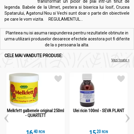
transformat un picior de plai intr-un tinut de
legenda. Babele de la Ulmet, pestera si biserica lui Iosif, Crucea
Spatarului, Agatonul Nou si Vechi sunt doar o parte din obiectivele
pe care le vom vizita. REGULAMENTUL...
Planteea nu isi asuma raspunderea pentru rezultatele obtinute in
urma utilizarii produselor deoarece efectele acestora pot fi diferite
de la o persoana la alta.
CELE MAI VANDUTE PRODUSE:
Vezi toate >
Melkfett galbenele original 250ml
Ulei ricin 100ml - SEVA PLANT
- QUARTETT
16
.
4
15
.
2
RON
RON