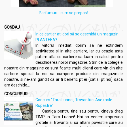
Parfumuri - cum se prepară
SONDAJ
În ce cartier ati dori să se deschidă un magazin
PLANTEEA?
In viitorul imediat dorim sa ne extindem
activitatea si in alte cartiere, iar cu ocazia asta
putem afla ce cartiere sa luam in calcul pentru
deschiderea noilor magazine. Stim de la colegele
noastre din magazine ca sunt foarte multi clienti care vin din alte
cartiere special la noi sa cumpere produse din magazinele
noastre, si ne-am gandit ca ar fi benefic pt ei (cat si pt noi) daca
am deschide...
CONCURSURI:
Concurs "Tara Luanei, Trovantii si Asezarile
Rupestre"
Castiga pentru tine sau pentru cineva drag
TIMP in Tara Luanei! Hai sa vedem impreuna
grotele si trovantii si sa aflam povestile care au