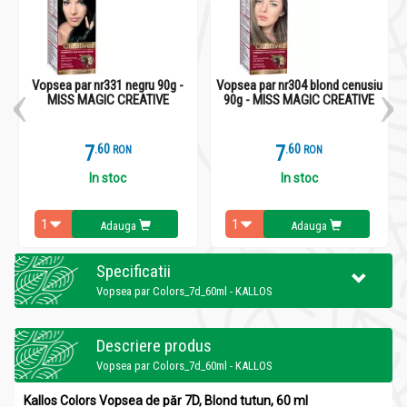
Vopsea par nr331 negru 90g -
Vopsea par nr304 blond cenusiu
MISS MAGIC CREATIVE
90g - MISS MAGIC CREATIVE
7
.
6
7
.
6
RON
RON
In stoc
In stoc
Adauga
Adauga
Specificatii
Vopsea par Colors_7d_60ml - KALLOS
Descriere produs
Vopsea par Colors_7d_60ml - KALLOS
Kallos Colors Vopsea de păr 7D, Blond tutun, 60 ml