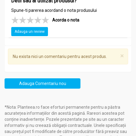
Detii sau ai utilizat produsul?
Spune-ti parerea acordand o nota produsului
Acorda o nota
Adauga un review
×
Nu exista nici un comentariu pentru acest produs.
Adauga Comentariu nou
*Nota: Planteea.ro face eforturi permanente pentru a păstra
acuratețea informațiilor din acestă pagină. Rareori acestea pot
conține inadvertențe. Pozele prezentate pe site au un caracter
informativ și nu creează obligații contractuale. Unele specificații
sau prețul pot fi modificate de către producător fără preaviz sau