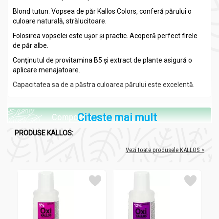
Blond tutun. Vopsea de păr Kallos Colors, conferă părului o
culoare naturală, strălucitoare.
Folosirea vopselei este uşor şi practic. Acoperă perfect firele
de păr albe.
Conţinutul de provitamina B5 şi extract de plante asigură o
aplicare menajatoare.
Capacitatea sa de a păstra culoarea părului este excelentă.
Compozitie
Citeste mai mult
Vopsea par Colors_7d_60ml - KALLOS
PRODUSE KALLOS:
Provitamina B5 şi extract de plante.
Vezi toate produsele KALLOS >
Recomandari
Vopsea par Colors_7d_60ml - KALLOS
Toate tipurile de par.