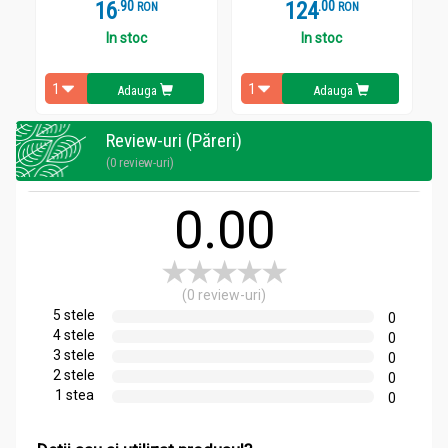
16
.
9
124
.
0
RON
RON
In stoc
In stoc
Adauga
Adauga
Review-uri (Păreri)
(0 review-uri)
0.00
(0 review-uri)
5 stele
0
4 stele
0
3 stele
0
2 stele
0
1 stea
0