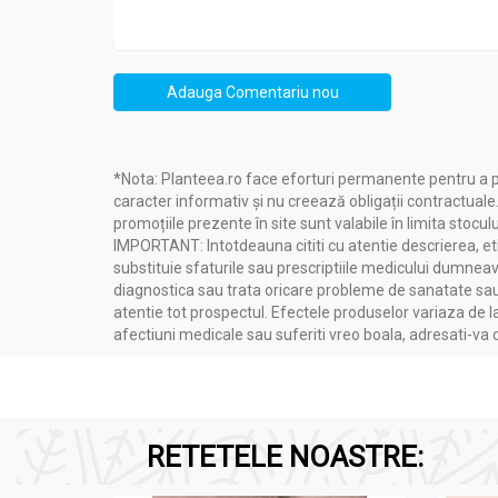
Nu utilizați dacă părul dumneavoastră a fost 
A nu se lăsa la îndemâna copiilor.
Adauga Comentariu nou
*Nota: Planteea.ro face eforturi permanente pentru a p
Mod utilizare:
caracter informativ și nu creează obligații contractuale
Vopsea par nr307 blond platinum 90g - MISS MA
promoțiile prezente în site sunt valabile în limita stoculu
IMPORTANT: Intotdeauna cititi cu atentie descrierea, etic
substituie sfaturile sau prescriptiile medicului dumneavo
P
ă
rul trebuie s
ă
fie complet uscat înain
diagnostica sau trata oricare probleme de sanatate sau 
haine și folosește mănușile pe care le 
atentie tot prospectul. Efectele produselor variaza de l
substanțele colorante să intre mai bine î
afectiuni medicale sau suferiti vreo boala, adresati-v
Aplică puțin
ă vaselin
ă la baza părului.
A
penetreze bine fiecare șuviță.
Prepară culoarea urmând instrucțiunile
agrafe. Începe să aplici
vopseaua
pe sec
RETETELE NOASTRE:
Distribuie vopseaua pe toată suprafața 
deoarece acestea tind să absoarbă mai 