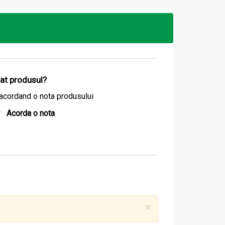
izat produsul?
acordand o nota produsului
Acorda o nota
×