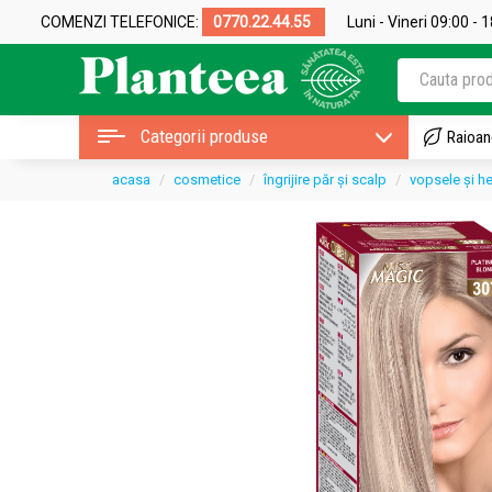
COMENZI TELEFONICE:
0770.22.44.55
Luni - Vineri 09:00 - 
Categorii produse
Raioan
acasa
cosmetice
îngrijire păr și scalp
vopsele și h