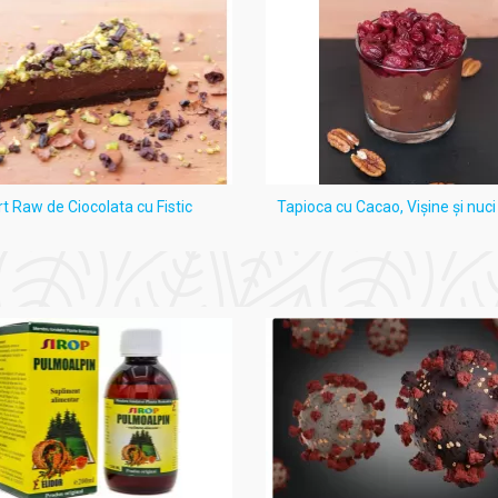
eea ce privește timpul recomandat
de
așteptare
(între 25-40 de mi
Ține însă cont că dacă depășești limita impusă pe cutie,
riști să-
că balsamul din kit-ul cu vopseaua pe păr, dar nu îți spăla părul. 
 intra mai bine în păr.
rt Raw de Ciocolata cu Fistic
Tapioca cu Cacao, Vişine şi nuc