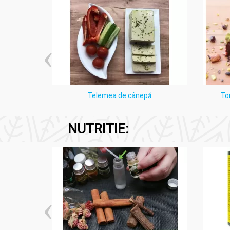
Urmează instrucțiunile de pe cutie în c
aștepta mai mai mult de 25 de minute. 
La final, clătește părul cu apă rece.
Apli
părul, deoarece în acest fel, vopseaua va
i Lămâie
Telemea de cânepă
To
NUTRITIE: