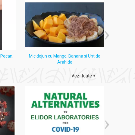
nute). Dacă ai multe fire de păr alb, poți
ți arzi părul
și scalpul.
Așteaptă o zi sau chiar două ca să îți speli
i Pecan.
Mic dejun cu Mango, Banana si Unt de
Tort
Arahide
Vezi toate »