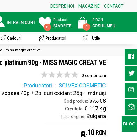
DESPRE NOI
MAGAZINE
CONTACT
Produse
0 RON
INTRA IN CONT
FAVORITE
COSUL MEU
0
0
Cadouri
Producatori
Utile
g - miss magic creative
nd platinum 90g - MISS MAGIC CREATIVE
0 comentarii
Producatori
SOLVEX COSMETIC
 vopsea 40g + 2plicuri oxidant 25g + mănuși
svx-08
Cod produs:
0.117 Kg
Greutate:
Bulgaria
Țară origine:
BLOG
.
1
8
RON