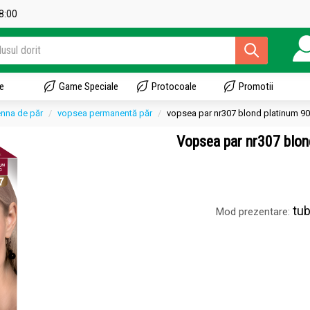
18:00
e
Game Speciale
Protocoale
Promotii
enna de păr
vopsea permanentă păr
vopsea par nr307 blond platinum 90
Vopsea par nr307 blo
tub
Mod prezentare: