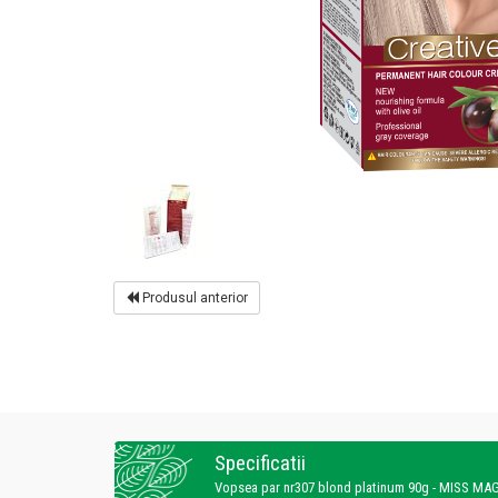
Produsul anterior
Specificatii
Vopsea par nr307 blond platinum 90g - MISS MA