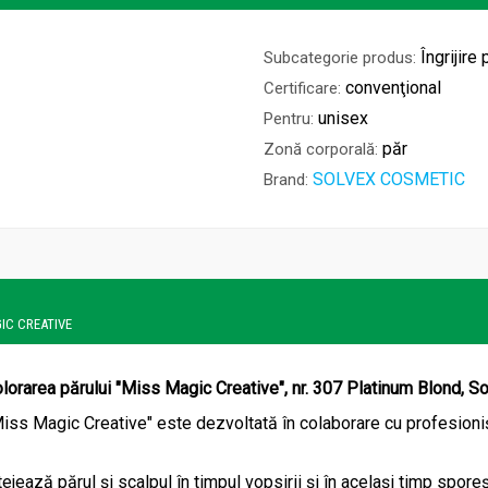
Îngrijire 
Subcategorie produs:
convenţional
Certificare:
unisex
Pentru:
păr
Zonă corporală:
SOLVEX COSMETIC
Brand:
GIC CREATIVE
orarea părului "Miss Magic Creative", nr. 307 Platinum Blond, 
ss Magic Creative" este dezvoltată în colaborare cu profesionișt
jează părul și scalpul în timpul vopsirii și în același timp spore