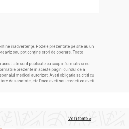
onține inadvertențe. Pozele prezentate pe site au un
 preaviz sau pot conține erori de operare. Toate
n acest site sunt publicate cu scop informativ si nu
formatiile prezente in aceste pagini cu rolul de a
i un prosop pe umeri ca să nu vă murdăriți pe
nalul medical autorizat. Aveti obligatia sa cititi cu
u o zi înainte de a-l vopsi pentru ca
stare de sanatate, etc Daca aveti sau credeti ca aveti
pt
ănă-
ți
bine părul
ca să permiți vopselei să
ari secțiuni și prinde-l cu ajutorul unor
ârfuri.
it. Evită să aplici multă vopsea pe vârfuri
Vezi toate »
estul părului.