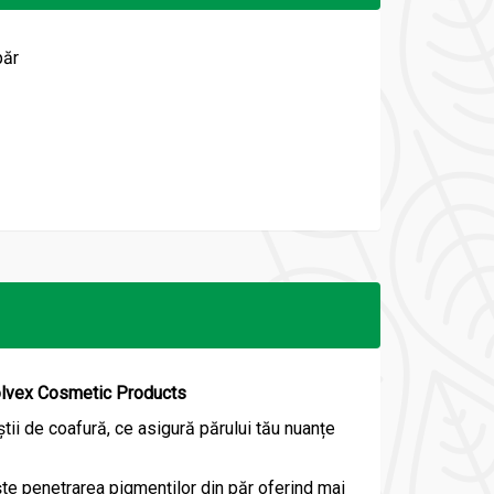
păr
Solvex Cosmetic Products
ii de coafură, ce asigură părului tău nuanțe
ște penetrarea pigmenților din păr oferind mai