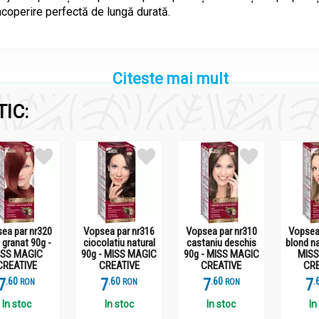
acoperire perfectă de lungă durată.
Citeste mai mult
IC:
GIC CREATIVE
ea par nr320
Vopsea par nr316
Vopsea par nr310
Vopsea
 granat 90g -
ciocolatiu natural
castaniu deschis
blond na
ISS MAGIC
90g - MISS MAGIC
90g - MISS MAGIC
MISS
CREATIVE
CREATIVE
CREATIVE
CRE
7
.
6
7
.
6
7
.
6
7
.
RON
RON
RON
l, Glyceryl stearate, Peg-100 stearate, Propylene glycol, Cocam
uidum, Sodium metabisulfite, Acylates/C10-30 alkyl acrylate cros
In stoc
In stoc
In stoc
In
-Amino-2-hydroxytoluene, 2-Amino-3-hydroxypyridine, 2.4-Diam