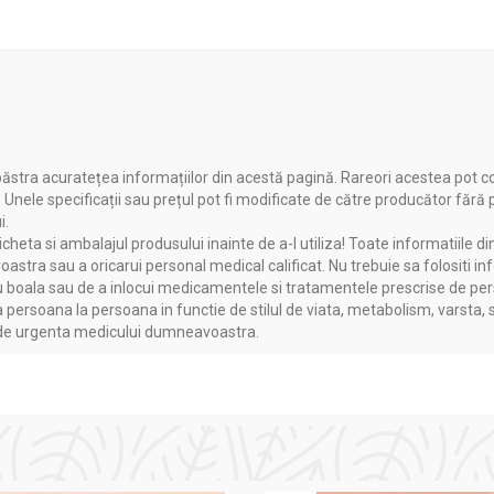
vopsit cu henna sau cu o altă culoare progresivă.
ăstra acuratețea informațiilor din acestă pagină. Rareori acestea pot c
. Unele specificații sau prețul pot fi modificate de către producător fără
GIC CREATIVE
i.
heta si ambalajul produsului inainte de a-l utiliza! Toate informatiile di
astra sau a oricarui personal medical calificat. Nu trebuie sa folositi in
te de a aplica vopseaua
pentru a obține rezultatele dorite.
Pune-ț
boala sau de a inlocui medicamentele si tratamentele prescrise de persoa
găsești în cutia vopselei. Totodată
este bine s
ă
nu îți speli părul
c
a persoana la persoana in functie de stilul de viata, metabolism, varsta, 
n firul de păr.
a de urgenta medicului dumneavoastra.
cest pas este recomandat ca să protejezi pielea de vopsea.
Pia
 de pe produs.
Folosește un pieptăn ca să-ți separi părul în patru m
țiunile din față, de la frunte către spate, și de la rădăcini către v
părului
cu ajutorul degetelor, până când tot părul este bine acoper
multă culoare și vor deveni mai închise sau mai deschise decât r