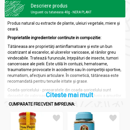
Descriere produs
Unguent cu tataneasa 40g - NERA PLANT
Produs natural cu extracte de plante, uleiuri vegetale, miere şi
ceară.
Proprietatile
ingredientelor continute in compozitie:
Tătăneasa are proprietăţi antiinflamatoare şi este un bun
cicatrizant al escarelor, al ulcerelor varicoase, al rănilor greu
vindecabile. Tratează furuncule, înţepături de insecte, tumori
canceroase ale pielii. Este utilă în contuzii, hematoame,
traumatisme provocate în accidente sau în competiţii sportive,
reumatism, afecţiuni articulare. În cosmetică, tătăneasa este
recomandată pentru tenurile iritate şi grase.
Coada-şoricelului - preparatele din coada-șoricelului sunt
Citeste mai mult
deosebit de valoroase în vindecarea plăgilor, inclusiv a arsurilor.
Planta este recomandată pentru eczeme, hemoroizi, alergii
CUMPARATE FRECVENT IMPREUNA:
cutanate. În cosmetică se recomandă pentru ten iritat, acnee.
Are efect calmant, tonic.
Coroniţa are proprietăţi antiinflamatorii. Este folosită în
tratamentul hemoroizilor.