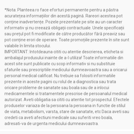
şoricelului, extract de coroniţă, extract de untul-pământului,
ulei volatil de lavandă, linalool.
*Nota: Planteea.ro face eforturi permanente pentru a păstra
acuratețea informațiilor din acestă pagină. Rareori acestea pot
conține inadvertențe. Pozele prezentate pe site au un caracter
Recomandari
informativ și nu creează obligații contractuale. Unele specificații
Unguent cu tataneasa 40g - NERA PLANT
sau prețul pot fi modificate de către producător fără preaviz sau
pot conține erori de operare. Toate promoțiile prezente în site sunt
Pentru ce se recomandă?
valabile în limita stocului.
IMPORTANT: Intotdeauna cititi cu atentie descrierea, eticheta si
Ten iritat şi gras
ambalajul produsului inainte de a-l utiliza! Toate informatiile din
Răni greu vindecabile
acest site sunt publicate cu scop informativ si nu substituie
Reumatism, anchiloze, artroză
sfaturile sau prescriptiile medicului dumneavoastra sau a oricarui
Fracturi, traumatisme, contuzii
personal medical calificat. Nu trebuie sa folositi informatiile
Hemoroizi, escare, fisuri mamelonare
prezente in aceste pagini cu rolul de a diagnostica sau trata
oricare probleme de sanatate sau boala sau de a inlocui
medicamentele si tratamentele prescrise de persoanalul medical
Administrare
autorizat. Aveti obligatia sa cititi cu atentie tot prospectul. Efectele
Unguent cu tataneasa 40g - NERA PLANT
produselor variaza de la persoana la persoana in functie de stilul
de viata, metabolism, varsta, stare de sanatate, etc Daca aveti sau
Se aplică local, de 2-3 ori pe zi, în strat subţire, şi se masează
credeti ca aveti afectiuni medicale sau suferiti vreo boala,
uşor.
adresati-va de urgenta medicului dumneavoastra.