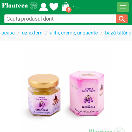
Togg
0 lei
0
navi
acasa
uz extern
alifii, creme, unguente
bază tătăne