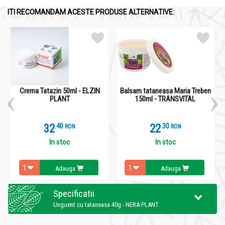
ITI RECOMANDAM ACESTE PRODUSE ALTERNATIVE:
Crema Tatazin 50ml - ELZIN
Balsam tataneasa Maria Treben
PLANT
150ml - TRANSVITAL
32
.
4
22
.
3
RON
RON
In stoc
In stoc
Adauga
Adauga
Specificatii
Unguent cu tataneasa 40g - NERA PLANT