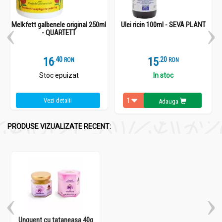
Melkfett galbenele original 250ml
Ulei ricin 100ml - SEVA PLANT
- QUARTETT
16
.
4
15
.
2
RON
RON
Stoc epuizat
In stoc
Vezi detalii
Adauga
PRODUSE VIZUALIZATE RECENT:
Unguent cu tataneasa 40g