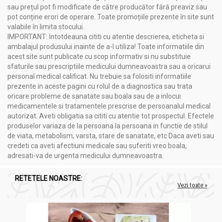
sau prețul pot fi modificate de către producător fără preaviz sau
pot conține erori de operare. Toate promoțiile prezente în site sunt
valabile în limita stocului.
IMPORTANT: Intotdeauna cititi cu atentie descrierea, eticheta si
ambalajul produsului inainte de a-l utiliza! Toate informatiile din
acest site sunt publicate cu scop informativ si nu substituie
sfaturile sau prescriptiile medicului dumneavoastra sau a oricarui
personal medical calificat. Nu trebuie sa folositi informatiile
prezente in aceste pagini cu rolul de a diagnostica sau trata
oricare probleme de sanatate sau boala sau de a inlocui
medicamentele si tratamentele prescrise de persoanalul medical
autorizat. Aveti obligatia sa cititi cu atentie tot prospectul. Efectele
produselor variaza de la persoana la persoana in functie de stilul
de viata, metabolism, varsta, stare de sanatate, etc Daca aveti sau
credeti ca aveti afectiuni medicale sau suferiti vreo boala,
adresati-va de urgenta medicului dumneavoastra.
RETETELE NOASTRE:
Vezi toate »