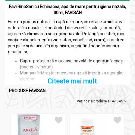
Favi RinoSan cu Echinacea, apă de mare pentru igiena nazală,
30ml, FAVISAN
Este un produs natural, cu apă de mare, ce reface umiditatea
naturală a nasului, eliberându-l de secrețiile sale și totodată,
ușurează eliminarea secrețiilor nazale. Pe lângă acestea, mai
conține oligoelemente (zinc, titan, cobalt, iod, crom), care trec
prin piele și de acolo în organism, acționând benefic asupra
țesuturilor.
Cupru
: protejează mucoasa nazală de agenți infecțioși
(bacterii, virusuri)
Mangan
: întărește mucoasa nazală împotriva agenților
alergeni
Citeste mai mult
Sulf
: regenerează mucoasa nazală slăbită de infecții
PRODUSE FAVISAN:
frecvente
Apa de mare poate fi folosită fără riscul de dependență, spre
Vezi toate produsele FAVISAN >
deosebire de unele spray-uri nazale care conțin ingrediente
active foarte puternice (de exemplu: vasoconstrictoare).
Este un tratament natural, adesea recomandat pe lângă alte
tratamente de către medici pentru patologia ORL (răceli,
sinuzite, rinite alergice).