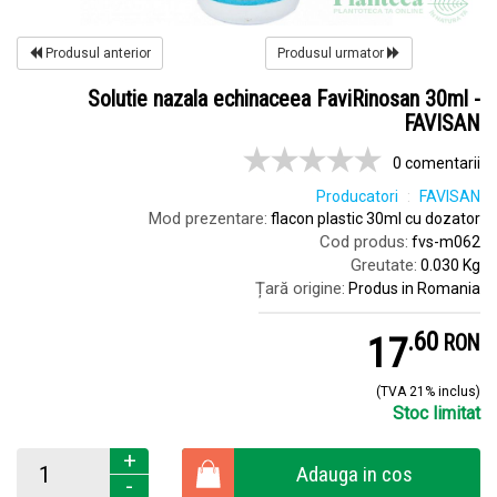
Produsul anterior
Produsul urmator
Solutie nazala echinaceea FaviRinosan 30ml -
FAVISAN
0 comentarii
Producatori
FAVISAN
Mod prezentare:
flacon plastic 30ml cu dozator
Cod produs:
fvs-m062
Greutate:
0.030 Kg
Țară origine:
Produs in Romania
.
6
17
RON
(TVA 21% inclus)
Stoc limitat
+
Adauga in cos
-