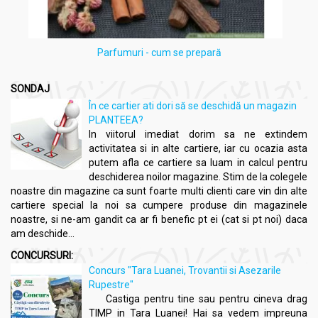
Parfumuri - cum se prepară
SONDAJ
În ce cartier ati dori să se deschidă un magazin
PLANTEEA?
In viitorul imediat dorim sa ne extindem
activitatea si in alte cartiere, iar cu ocazia asta
putem afla ce cartiere sa luam in calcul pentru
deschiderea noilor magazine. Stim de la colegele
noastre din magazine ca sunt foarte multi clienti care vin din alte
cartiere special la noi sa cumpere produse din magazinele
noastre, si ne-am gandit ca ar fi benefic pt ei (cat si pt noi) daca
am deschide...
CONCURSURI:
Concurs "Tara Luanei, Trovantii si Asezarile
Rupestre"
Castiga pentru tine sau pentru cineva drag
TIMP in Tara Luanei! Hai sa vedem impreuna