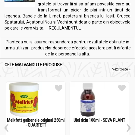
grotele si trovantii si sa aflam povestile care au
transformat un picior de plai intr-un tinut de
legenda. Babele de la Ulmet, pestera si biserica lui Iosif, Crucea
Spatarului, Agatonul Nou si Vechi sunt doar o parte din obiectivele
pe care le vom vizita. REGULAMENTUL...
Planteea nu isi asuma raspunderea pentru rezultatele obtinute in
urma utilizarii produselor deoarece efectele acestora pot fi diferite
de la o persoana la alta.
CELE MAI VANDUTE PRODUSE:
Vezi toate >
Melkfett galbenele original 250ml
Ulei ricin 100ml - SEVA PLANT
- QUARTETT