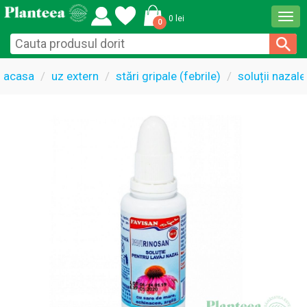
Togg
0 lei
0
navi
acasa
uz extern
stări gripale (febrile)
soluții nazale