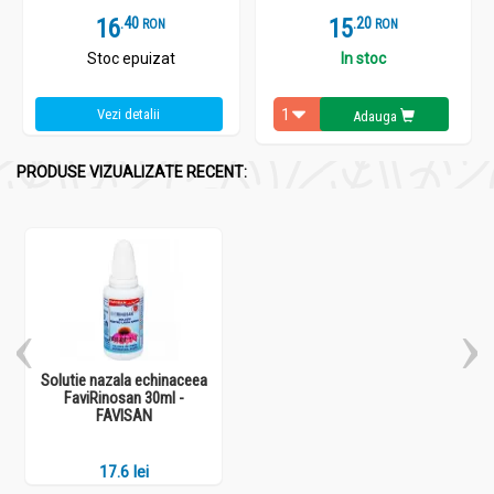
16
.
4
15
.
2
RON
RON
Stoc epuizat
In stoc
Vezi detalii
Adauga
PRODUSE VIZUALIZATE RECENT:
Solutie nazala echinaceea
FaviRinosan 30ml -
FAVISAN
17.6 lei