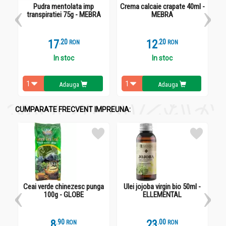
Pudra mentolata imp
Crema calcaie crapate 40ml -
P
transpiratiei 75g - MEBRA
MEBRA
17
.
2
12
.
2
RON
RON
In stoc
In stoc
Adauga
Adauga
CUMPARATE FRECVENT IMPREUNA:
Ceai verde chinezesc punga
Ulei jojoba virgin bio 50ml -
C
100g - GLOBE
ELLEMENTAL
8
.
9
23
.
0
RON
RON