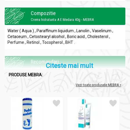
Compozitie
Crema hidratanta A E Medara 40g - MEBRA
Water ( Aqua ) , Paraffinum liquidum , Lanolin , Vaselinum ,
Cetaceum , Cetostearyl alcohol , Boric acid , Cholesterol ,
Perfume , Retinol , Tocopherol , BHT .
Recomandari
Citeste mai mult
Crema hidratanta A E Medara 40g - MEBRA
PRODUSE MEBRA:
Previne si trateaza ridurile superficiale .
Vezi toate produsele MEBRA >
Administrare
Crema hidratanta A E Medara 40g - MEBRA
Se aplica zilnic pe fata curata, cu masaj bland.