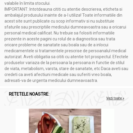
valabile în limita stocului.
IMPORTANT: Intotdeauna cititi cu atentie descrierea, eticheta si
ambalajul produsului inainte de a-l utiliza! Toate informatiile din
acest site sunt publicate cu scop informativ si nu substituie
sfaturile sau prescriptiile medicului dumneavoastra sau a oricarui
personal medical calificat. Nu trebuie sa folositi informatiile
prezente in aceste pagini cu rolul de a diagnostica sau trata
oricare probleme de sanatate sau boala sau de a inlocui
medicamentele si tratamentele prescrise de persoanalul medical
autorizat. Aveti obligatia sa cititi cu atentie tot prospectul. Efectele
produselor variaza de la persoana la persoana in functie de stilul
de viata, metabolism, varsta, stare de sanatate, etc Daca aveti sau
credeti ca aveti afectiuni medicale sau suferiti vreo boala,
adresati-va de urgenta medicului dumneavoastra.
RETETELE NOASTRE:
Vezi toate »