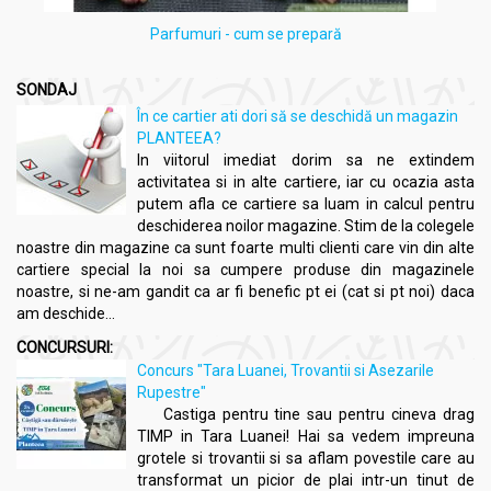
Parfumuri - cum se prepară
SONDAJ
În ce cartier ati dori să se deschidă un magazin
PLANTEEA?
In viitorul imediat dorim sa ne extindem
activitatea si in alte cartiere, iar cu ocazia asta
putem afla ce cartiere sa luam in calcul pentru
deschiderea noilor magazine. Stim de la colegele
noastre din magazine ca sunt foarte multi clienti care vin din alte
cartiere special la noi sa cumpere produse din magazinele
noastre, si ne-am gandit ca ar fi benefic pt ei (cat si pt noi) daca
am deschide...
CONCURSURI:
Concurs "Tara Luanei, Trovantii si Asezarile
Rupestre"
Castiga pentru tine sau pentru cineva drag
TIMP in Tara Luanei! Hai sa vedem impreuna
grotele si trovantii si sa aflam povestile care au
transformat un picior de plai intr-un tinut de