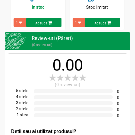
In stoc
Stoc limitat
Adauga
Adauga
Review-uri (Păreri)
(0 review-uri)
0.00
(0 review-uri)
5 stele
0
4 stele
0
3 stele
0
2 stele
0
1 stea
0
Detii sau ai utilizat produsul?