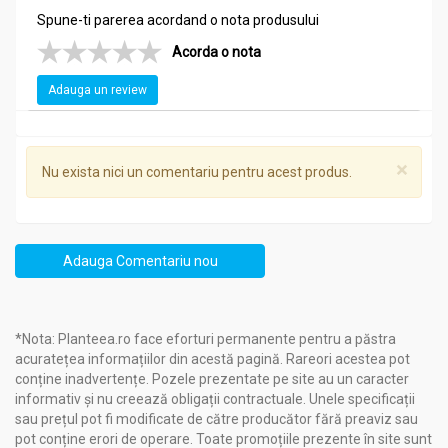
Spune-ti parerea acordand o nota produsului
Acorda o nota
Adauga un review
×
Nu exista nici un comentariu pentru acest produs.
Adauga Comentariu nou
*Nota: Planteea.ro face eforturi permanente pentru a păstra
acuratețea informațiilor din acestă pagină. Rareori acestea pot
conține inadvertențe. Pozele prezentate pe site au un caracter
informativ și nu creează obligații contractuale. Unele specificații
sau prețul pot fi modificate de către producător fără preaviz sau
pot conține erori de operare. Toate promoțiile prezente în site sunt