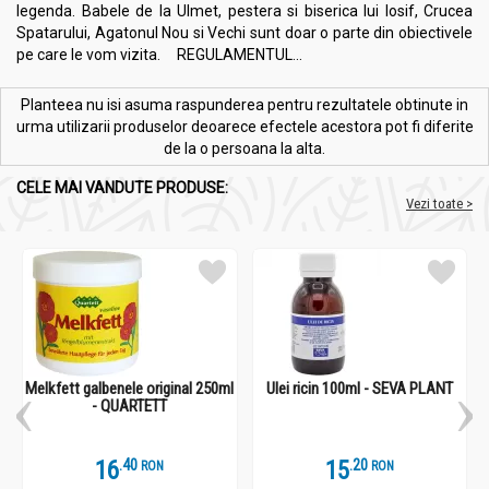
legenda. Babele de la Ulmet, pestera si biserica lui Iosif, Crucea
Spatarului, Agatonul Nou si Vechi sunt doar o parte din obiectivele
pe care le vom vizita. REGULAMENTUL...
Planteea nu isi asuma raspunderea pentru rezultatele obtinute in
urma utilizarii produselor deoarece efectele acestora pot fi diferite
de la o persoana la alta.
CELE MAI VANDUTE PRODUSE:
Vezi toate >
Melkfett galbenele original 250ml
Ulei ricin 100ml - SEVA PLANT
- QUARTETT
16
.
4
15
.
2
RON
RON