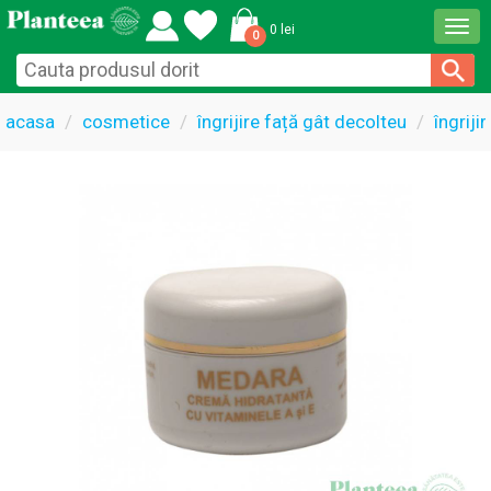
Togg
0 lei
0
navi
acasa
cosmetice
îngrijire față gât decolteu
îngriji