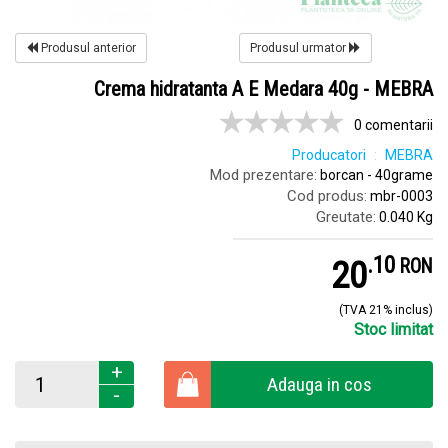
Produsul anterior
Produsul urmator
Crema hidratanta A E Medara 40g - MEBRA
0 comentarii
Producatori
MEBRA
Mod prezentare:
borcan - 40grame
Cod produs:
mbr-0003
Greutate:
0.040 Kg
.
1
20
RON
(TVA 21% inclus)
Stoc limitat
+
Adauga in cos
-