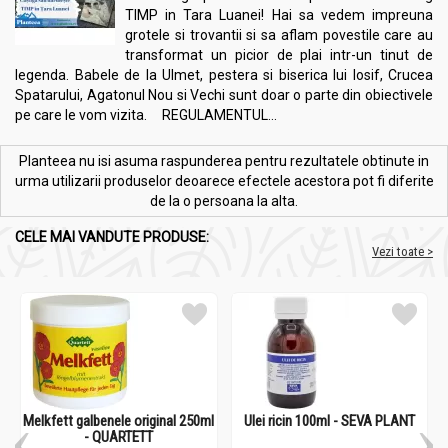
TIMP in Tara Luanei! Hai sa vedem impreuna
grotele si trovantii si sa aflam povestile care au
transformat un picior de plai intr-un tinut de
legenda. Babele de la Ulmet, pestera si biserica lui Iosif, Crucea
Spatarului, Agatonul Nou si Vechi sunt doar o parte din obiectivele
pe care le vom vizita. REGULAMENTUL...
Planteea nu isi asuma raspunderea pentru rezultatele obtinute in
urma utilizarii produselor deoarece efectele acestora pot fi diferite
de la o persoana la alta.
CELE MAI VANDUTE PRODUSE:
Vezi toate >
Melkfett galbenele original 250ml
Ulei ricin 100ml - SEVA PLANT
- QUARTETT