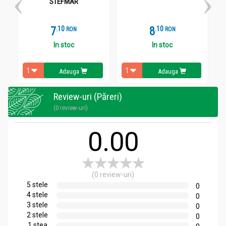
STEFMAR
7
.
1
8
.
1
RON
RON
In stoc
In stoc
Adauga
Adauga
Review-uri (Păreri)
(0 review-uri)
0.00
(0 review-uri)
5 stele
0
4 stele
0
3 stele
0
2 stele
0
1 stea