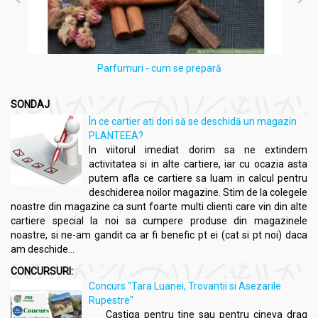
Parfumuri - cum se prepară
SONDAJ
În ce cartier ati dori să se deschidă un magazin
PLANTEEA?
In viitorul imediat dorim sa ne extindem
activitatea si in alte cartiere, iar cu ocazia asta
putem afla ce cartiere sa luam in calcul pentru
deschiderea noilor magazine. Stim de la colegele
noastre din magazine ca sunt foarte multi clienti care vin din alte
cartiere special la noi sa cumpere produse din magazinele
noastre, si ne-am gandit ca ar fi benefic pt ei (cat si pt noi) daca
am deschide...
CONCURSURI:
Concurs "Tara Luanei, Trovantii si Asezarile
Rupestre"
Castiga pentru tine sau pentru cineva drag