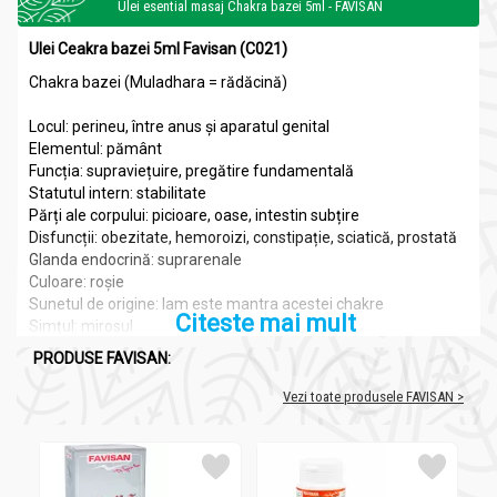
Ulei esential masaj Chakra bazei 5ml - FAVISAN
Ulei Ceakra bazei 5ml Favisan (C021)
Chakra bazei (Muladhara = rădăcină)
Locul: perineu, între anus și aparatul genital
Elementul: pământ
Funcția: supraviețuire, pregătire fundamentală
Statutul intern: stabilitate
Părți ale corpului: picioare, oase, intestin subțire
Disfuncții: obezitate, hemoroizi, constipație, sciatică, prostată
Glanda endocrină: suprarenale
Culoare: roșie
Sunetul de origine: lam este mantra acestei chakre
Citeste mai mult
Simțul: mirosul
Dezechilibrele la acest nivel pot crea probleme de natură
PRODUSE FAVISAN:
psihologică: stări de mâhnire, depresie, instabilitate
Blocajele la acest nivel: lăcomia, zgârcenia, egocentrism
Vezi toate produsele FAVISAN >
exagerat
Blocarea sau funcționarea defectuoasă a chakrei I duce la
pierderea simțului realității, la probleme de prostată,
impotență și hemoroizi.