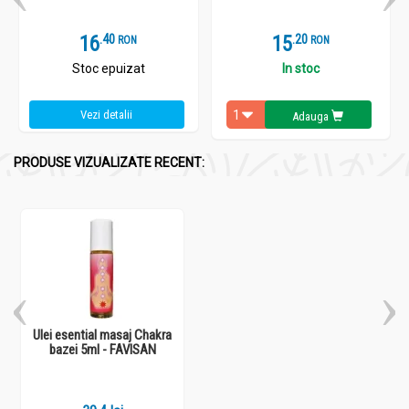
16
.
4
15
.
2
RON
RON
Stoc epuizat
In stoc
Vezi detalii
Adauga
PRODUSE VIZUALIZATE RECENT:
Ulei esential masaj Chakra
bazei 5ml - FAVISAN