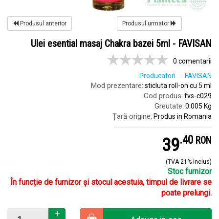
Produsul anterior
Produsul urmator
Ulei esential masaj Chakra bazei 5ml - FAVISAN
0 comentarii
Producatori
FAVISAN
Mod prezentare:
sticluta roll-on cu 5 ml
Cod produs:
fvs-c029
Greutate:
0.005 Kg
Țară origine:
Produs in Romania
.
4
39
RON
(TVA 21% inclus)
Stoc furnizor
În funcție de furnizor și stocul acestuia, timpul de livrare se
poate prelungi.
+