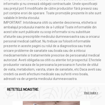
informativ și nu creează obligații contractuale. Unele specificații
sau prețul pot fi modificate de către producător fără preaviz sau
pot conține erori de operare. Toate promoțiile prezente în site sunt
valabile în limita stocului.
IMPORTANT: Intotdeauna cititi cu atentie descrierea, eticheta si
ambalajul produsului inainte de a-l utiliza! Toate informatiile din
acest site sunt publicate cu scop informativ si nu substituie
sfaturile sau prescriptiile medicului dumneavoastra sau a oricarui
personal medical calificat. Nu trebuie sa folositi informatiile
prezente in aceste pagini cu rolul de a diagnostica sau trata
oricare probleme de sanatate sau boala sau de a inlocui
medicamentele si tratamentele prescrise de persoanalul medical
autorizat. Aveti obligatia sa cititi cu atentie tot prospectul. Efectele
produselor variaza de la persoana la persoana in functie de stilul
de viata, metabolism, varsta, stare de sanatate, etc Daca aveti sau
credeti ca aveti afectiuni medicale sau suferiti vreo boala,
adresati-va de urgenta medicului dumneavoastra.
RETETELE NOASTRE:
Vezi toate »