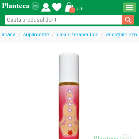
Togg
0 lei
0
navi
acasa
suplimente
uleiuri terapeutice
esențiale ezot