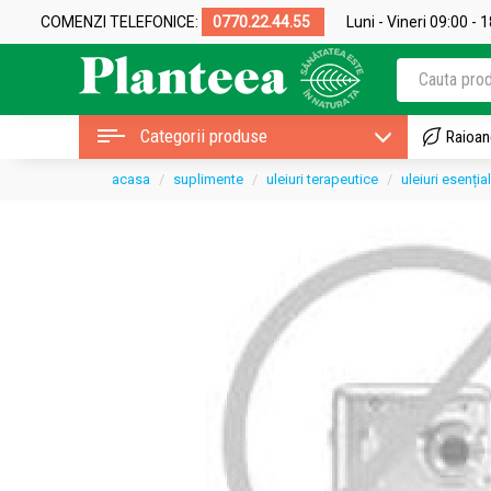
COMENZI TELEFONICE:
0770.22.44.55
Luni - Vineri 09:00 - 
Categorii produse
Raioan
acasa
suplimente
uleiuri terapeutice
uleiuri esenția