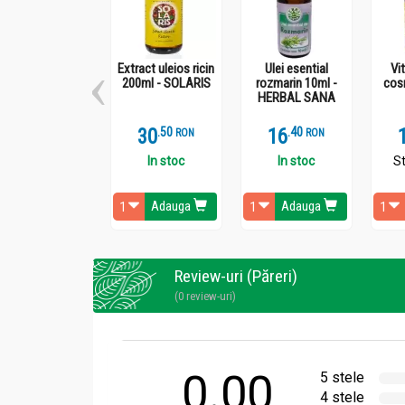
Extract uleios ricin
Ulei esential
Vi
200ml - SOLARIS
rozmarin 10ml -
cos
HERBAL SANA
30
.
5
16
.
4
RON
RON
In stoc
In stoc
St
Adauga
Adauga
Review-uri (Păreri)
(0 review-uri)
0.00
5 stele
4 stele