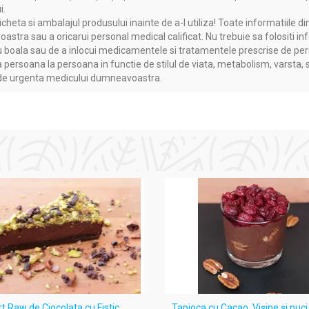
i.
heta si ambalajul produsului inainte de a-l utiliza! Toate informatiile di
astra sau a oricarui personal medical calificat. Nu trebuie sa folositi in
boala sau de a inlocui medicamentele si tratamentele prescrise de persoa
a persoana la persoana in functie de stilul de viata, metabolism, varsta, 
a de urgenta medicului dumneavoastra.
rt Raw de Ciocolata cu Fistic
Tapioca cu Cacao, Vişine şi nuc