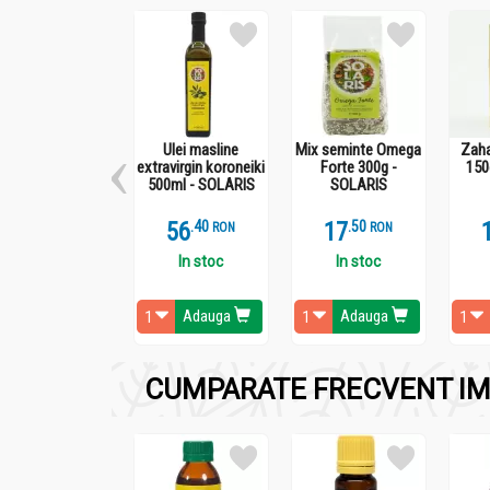
Ulei masline
Mix seminte Omega
Zaha
extravirgin koroneiki
Forte 300g -
150
500ml - SOLARIS
SOLARIS
56
.
4
17
.
5
RON
RON
In stoc
In stoc
Adauga
Adauga
CUMPARATE FRECVENT IM