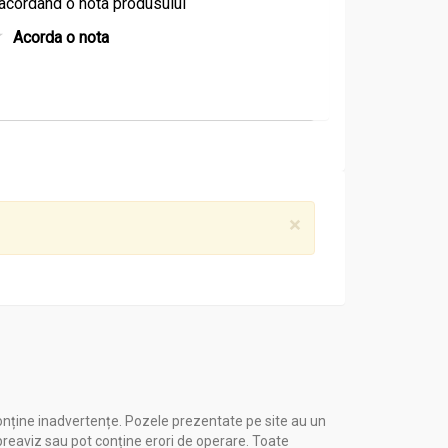
acordand o nota produsului
Acorda o nota
×
onține inadvertențe. Pozele prezentate pe site au un
 preaviz sau pot conține erori de operare. Toate