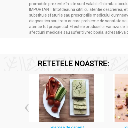
promoțiile prezente în site sunt valabile în limita stoculu
IMPORTANT: Intotdeauna cititi cu atentie descrierea, etic
substituie sfaturile sau prescriptiile medicului dumneavo
diagnostica sau trata oricare probleme de sanatate sau 
atentie tot prospectul. Efectele produselor variaza de l
afectiuni medicale sau suferiti vreo boala, adresati-v
RETETELE NOASTRE:
i Lămâie
Telemea de cânepă
To