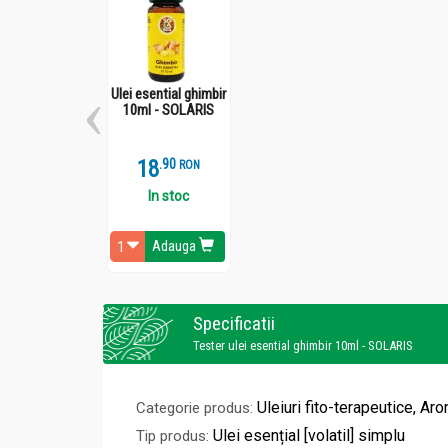
Ulei esential ghimbir
10ml - SOLARIS
18
.
9
RON
In stoc
Adauga
Specificatii
Tester ulei esential ghimbir 10ml - SOLARIS
Uleiuri fito-terapeutice, Ar
Categorie produs:
Ulei esențial [volatil] simplu
Tip produs: