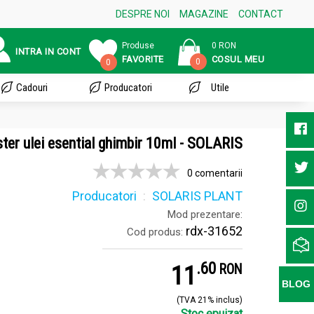
DESPRE NOI
MAGAZINE
CONTACT
Produse
0 RON
INTRA IN CONT
FAVORITE
COSUL MEU
0
0
Cadouri
Producatori
Utile
ter ulei esential ghimbir 10ml - SOLARIS
0 comentarii
Producatori
SOLARIS PLANT
Mod prezentare:
rdx-31652
Cod produs:
.
6
11
RON
BLOG
(TVA 21% inclus)
Stoc epuizat