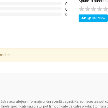
Spune-ti parerea 
0
0
0
Adauga un review
produs.
ăstra acuratețea informațiilor din acestă pagină. Rareori acestea pot c
. Unele specificații sau prețul pot fi modificate de către producător fără