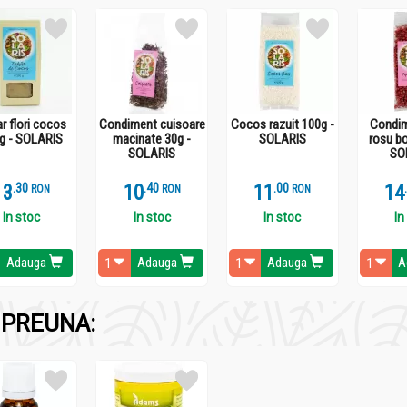
r flori cocos
Condiment cuisoare
Cocos razuit 100g -
Condim
g - SOLARIS
macinate 30g -
SOLARIS
rosu b
SOLARIS
SO
13
.
3
10
.
4
11
.
0
14
RON
RON
RON
In stoc
In stoc
In stoc
In
Adauga
Adauga
Adauga
A
PREUNA: