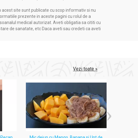
n acest site sunt publicate cu scop informativ si nu
formatiile prezente in aceste pagini cu rolul de a
nalul medical autorizat. Aveti obligatia sa cititi cu
stare de sanatate, etc Daca aveti sau credeti ca aveti
Vezi toate »
i Pecan.
Mic dejun cu Mango, Banana si Unt de
Tort