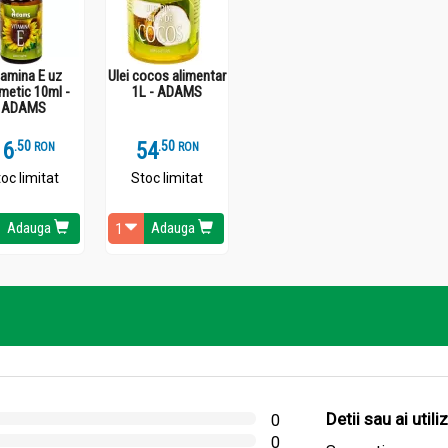
tamina E uz
Ulei cocos alimentar
metic 10ml -
1L - ADAMS
ADAMS
16
.
5
54
.
5
RON
RON
oc limitat
Stoc limitat
Adauga
Adauga
Detii sau ai util
0
0