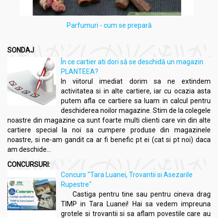
Parfumuri - cum se prepară
SONDAJ
În ce cartier ati dori să se deschidă un magazin
PLANTEEA?
In viitorul imediat dorim sa ne extindem
activitatea si in alte cartiere, iar cu ocazia asta
putem afla ce cartiere sa luam in calcul pentru
deschiderea noilor magazine. Stim de la colegele
noastre din magazine ca sunt foarte multi clienti care vin din alte
cartiere special la noi sa cumpere produse din magazinele
noastre, si ne-am gandit ca ar fi benefic pt ei (cat si pt noi) daca
am deschide...
CONCURSURI:
Concurs "Tara Luanei, Trovantii si Asezarile
Rupestre"
Castiga pentru tine sau pentru cineva drag
TIMP in Tara Luanei! Hai sa vedem impreuna
grotele si trovantii si sa aflam povestile care au