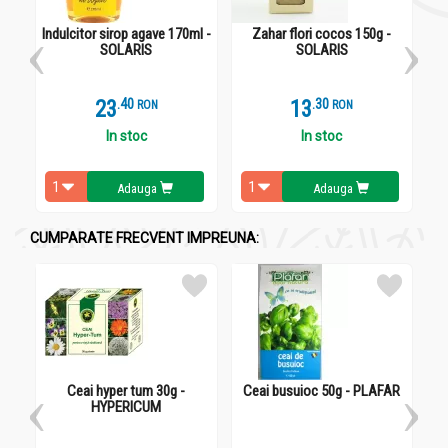
Pot fi consumate ca atare sau in iaurt, in salate sau pot fi
folosite pentru diverse preparate culinare sau paine.
Indulcitor sirop agave 170ml -
Zahar flori cocos 150g -
Co
SOLARIS
SOLARIS
23
.
4
13
.
3
RON
RON
In stoc
In stoc
Adauga
Adauga
CUMPARATE FRECVENT IMPREUNA:
Ceai hyper tum 30g -
Ceai busuioc 50g - PLAFAR
HYPERICUM