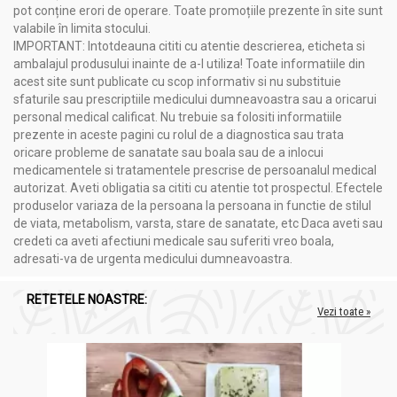
pot conține erori de operare. Toate promoțiile prezente în site sunt
valabile în limita stocului.
IMPORTANT: Intotdeauna cititi cu atentie descrierea, eticheta si
ambalajul produsului inainte de a-l utiliza! Toate informatiile din
acest site sunt publicate cu scop informativ si nu substituie
sfaturile sau prescriptiile medicului dumneavoastra sau a oricarui
personal medical calificat. Nu trebuie sa folositi informatiile
prezente in aceste pagini cu rolul de a diagnostica sau trata
oricare probleme de sanatate sau boala sau de a inlocui
medicamentele si tratamentele prescrise de persoanalul medical
autorizat. Aveti obligatia sa cititi cu atentie tot prospectul. Efectele
produselor variaza de la persoana la persoana in functie de stilul
de viata, metabolism, varsta, stare de sanatate, etc Daca aveti sau
credeti ca aveti afectiuni medicale sau suferiti vreo boala,
adresati-va de urgenta medicului dumneavoastra.
RETETELE NOASTRE:
Vezi toate »