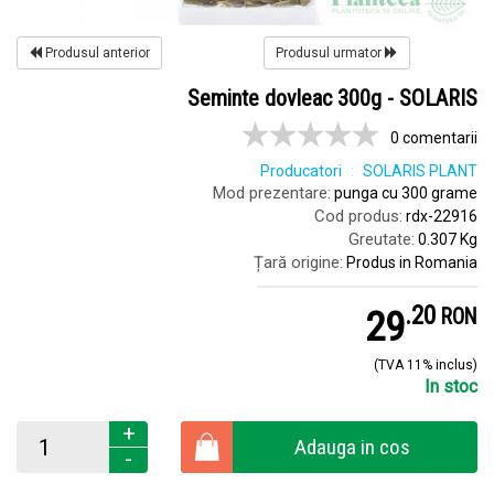
Produsul anterior
Produsul urmator
Seminte dovleac 300g - SOLARIS
0 comentarii
Producatori
SOLARIS PLANT
Mod prezentare:
punga cu 300 grame
Cod produs:
rdx-22916
Greutate:
0.307 Kg
Țară origine:
Produs in Romania
.
2
29
RON
(TVA 11% inclus)
In stoc
+
Adauga in cos
-