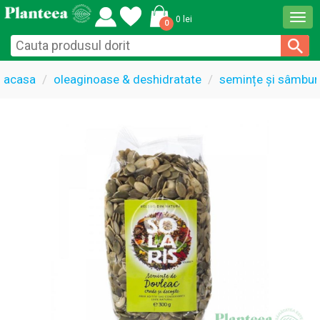
Togg
0 lei
0
navi
acasa
oleaginoase & deshidratate
semințe și sâmbur