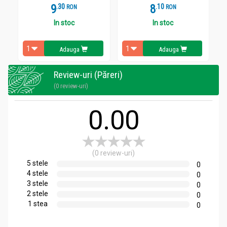
9
.
3
8
.
1
RON
RON
In stoc
In stoc
Adauga
Adauga
Review-uri (Păreri)
(0 review-uri)
0.00
(0 review-uri)
5 stele
0
4 stele
0
3 stele
0
2 stele
0
1 stea
0