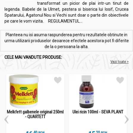
transformat un picior de plai intr-un tinut de
legenda. Babele de la Ulmet, pestera si biserica lui Iosif, Crucea
Spatarului, Agatonul Nou si Vechi sunt doar o parte din obiectivele
pe care le vom vizita. REGULAMENTUL...
Planteea nu isi asuma raspunderea pentru rezultatele obtinute in
urma utilizarii produselor deoarece efectele acestora pot fi diferite
de la o persoana la alta.
CELE MAI VANDUTE PRODUSE:
Vezi toate >
Melkfett galbenele original 250ml
Ulei ricin 100ml - SEVA PLANT
- QUARTETT
.
4
.
2
RON
RON