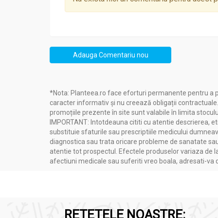
Beneficii
:
Previne căderea părului
Stimulează creșterea părului
Adauga Comentariu nou
Regenerează și redă vitalitatea părului
Restaurează structura părului
Întărește rădăcinile părului
Hidratează părul și previne evaporarea 
*Nota: Planteea.ro face eforturi permanente pentru a p
Oferă părului vitamine și substanțe nutr
caracter informativ și nu creează obligații contractuale
Reduce fragilitatea părului
promoțiile prezente în site sunt valabile în limita stoculu
Redă elasticitatea, moliciunea și străluc
IMPORTANT: Intotdeauna cititi cu atentie descrierea, etic
Protejează părul împotriva factorilor d
substituie sfaturile sau prescriptiile medicului dumneavo
Curăță delicat fără a irita sau perturba ec
diagnostica sau trata oricare probleme de sanatate sau 
atentie tot prospectul. Efectele produselor variaza de l
Tipuri de păr
: normal, gras, uscat, mixt, fragil
afectiuni medicale sau suferiti vreo boala, adresati-v
Tipuri de scalp
: normal, uscat, gras, sensibil
RETETELE NOASTRE: