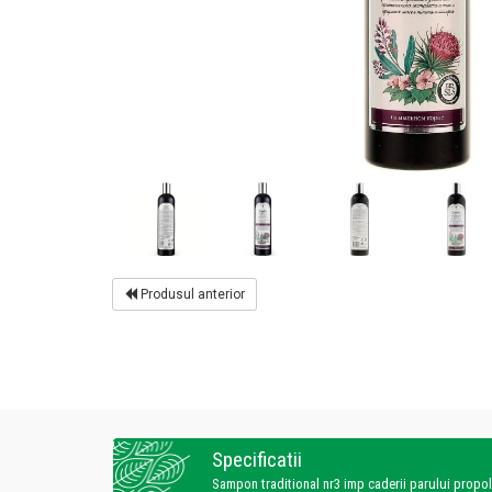
Produsul anterior
Specificatii
Sampon traditional nr3 imp caderii parului prop