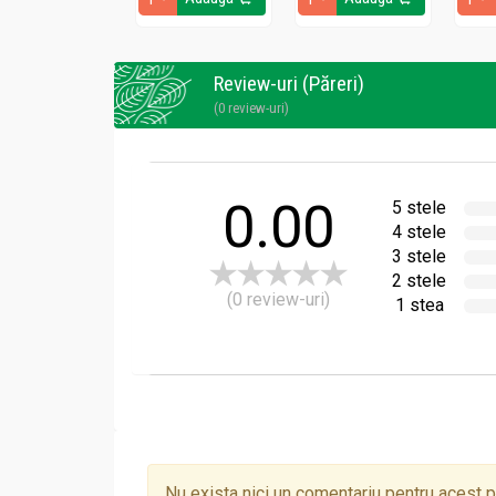
Compozitie
Sampon traditional nr3 imp caderii parului prop
Review-uri (Păreri)
INCI:
(0 review-uri)
Aqua, Sodium Laureth Sulfate (SLES), Sodium
(organic extract of propolis), Arctium Lappa Ro
Fower water* (water camomile), Althaea Officina
(oil with cumin) Mel* (organic honey), Saponar
0.00
5 stele
niacinamide (wit.PP), Citric Acid, Parfum, Me
4 stele
3 stele
(*) ingrediente organice
2 stele
Materiile prime vegetale provin din zonele cur
(0 review-uri)
1 stea
Fabricat in
: Estonia
Beneficii și Recomandări:
Sampon traditional nr3 imp caderii parului prop
Nu exista nici un comentariu pentru acest 