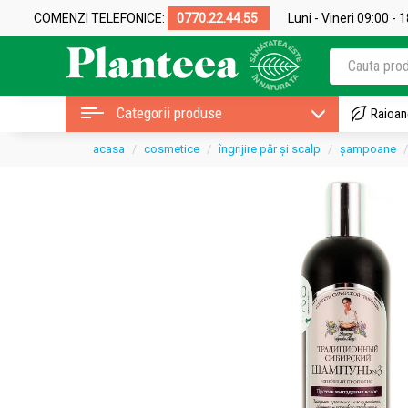
COMENZI TELEFONICE:
0770.22.44.55
Luni - Vineri 09:00 - 
Categorii produse
Raioan
acasa
cosmetice
îngrijire păr și scalp
șampoane