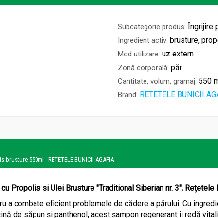
Îngrijire 
Subcategorie produs:
brusture, prop
Ingredient activ:
uz extern
Mod utilizare:
păr
Zonă corporală:
550 m
Cantitate, volum, gramaj:
RETETELE BUNICII AG
Brand:
olis brusture 550ml - RETETELE BUNICII AGAFIA
u Propolis si Ulei Brusture "Traditional Siberian nr. 3", Rețetele
u a combate eficient problemele de cădere a părului. Cu ingredi
nă de săpun și panthenol, acest șampon regenerant îi redă vitalita