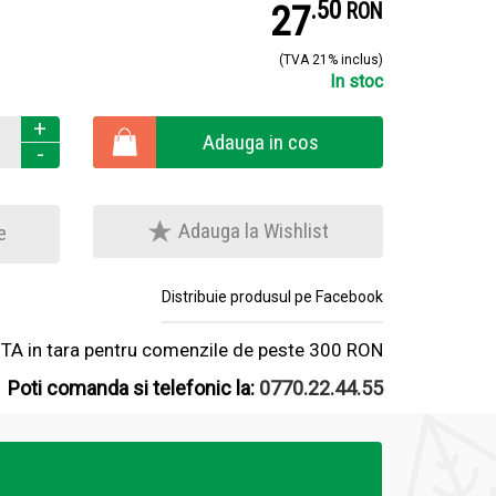
.
5
27
RON
(TVA 21% inclus)
In stoc
+
Adauga in cos
-
Adauga la Wishlist
e
Distribuie produsul pe Facebook
A in tara pentru comenzile de peste 300 RON
Poti comanda si telefonic la:
0770.22.44.55