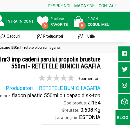
DESPRE NOI
MAGAZINE
CONTACT
Produse
0 RON
INTRA IN CONT
FAVORITE
COSUL MEU
0
0
Cadouri
Producatori
Utile
sture 550ml - retetele bunicii agafia
 nr3 imp caderii parului propolis brusture
550ml - RETETELE BUNICII AGAFIA
0 comentarii
Producatori
RETETELE BUNICII AGAFIA
flacon plastic 550ml cu capac disk-top
ntare:
al134
Cod produs:
0.608 Kg
Greutate:
ESTONIA
Țară origine:
BLOG