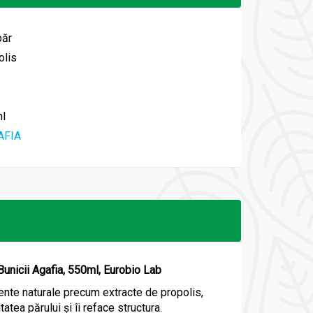
păr
olis
l
AFIA
 Bunicii Agafia, 550ml, Eurobio Lab
ente naturale precum extracte de propolis,
tea părului și îi reface structura.