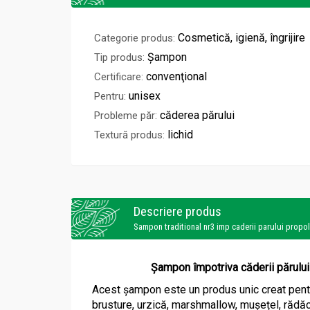
Cosmetică, igienă, îngrijire
Categorie produs:
Șampon
Tip produs:
convenţional
Certificare:
unisex
Pentru:
căderea părului
Probleme păr:
lichid
Textură produs:
Descriere produs
Sampon traditional nr3 imp caderii parului prop
Șampon împotriva căderii părului c
Acest șampon este un produs unic creat pentr
brusture, urzică, marshmallow, mușețel, rădăci