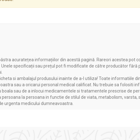
umidității
ăstra acuratețea informațiilor din acestă pagină. Rareori acestea pot c
itive
. Unele specificații sau prețul pot fi modificate de către producător fără
i.
irea naturală
heta si ambalajul produsului inainte de a-l utiliza! Toate informatiile di
e mediu dăunători
astra sau a oricarui personal medical calificat. Nu trebuie sa folositi in
hilibrul natural al părului și scalpului
boala sau de a inlocui medicamentele si tratamentele prescrise de persoa
a persoana la persoana in functie de stilul de viata, metabolism, varsta, 
a de urgenta medicului dumneavoastra.