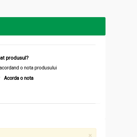
propyltrimonium Chloride, Propolis Extract*
anic extract of nettle), Chamomile recutita
alis oil (oil of sage), Carum Carvi Fruit oil
a* (organic beeswax), panthenol (prowit. B5),
izat produsul?
9140, CI 42090, CI 14720
acordand o nota produsului
Acorda o nota
×