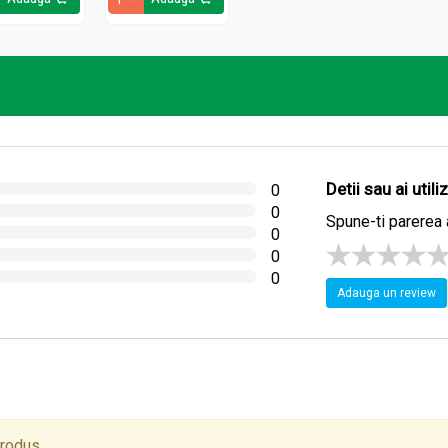
olis brusture 550ml - RETETELE BUNICII AGAFIA
 Chloride, Cocamide DEA, Cocamidopropyl Betaine, Guar Hydroxy
ot Extract (burdock), Glycine Soja Oil, Urtica dioica extract* (org
lis Root extract * (organic extract of marshmallow), Salvia officin
ia Officinalis Root extract* (organic extract, soapwort), Cera Alb
Detii sau ai util
0
thylchloroisothiazolinone, Methylisothiazolinone, CI 15985, CI 1
0
Spune-ti parerea 
0
ate ale Siberiei si din regiunea Baikal.
0
0
Adauga un review
olis brusture 550ml - RETETELE BUNICII AGAFIA
produs.