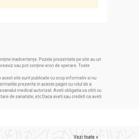
onține inadvertențe. Pozele prezentate pe site au un
 preaviz sau pot conține erori de operare. Toate
n acest site sunt publicate cu scop informativ si nu
formatiile prezente in aceste pagini cu rolul de a
nalul medical autorizat. Aveti obligatia sa cititi cu
stare de sanatate, etc Daca aveti sau credeti ca aveti
Vezi toate »