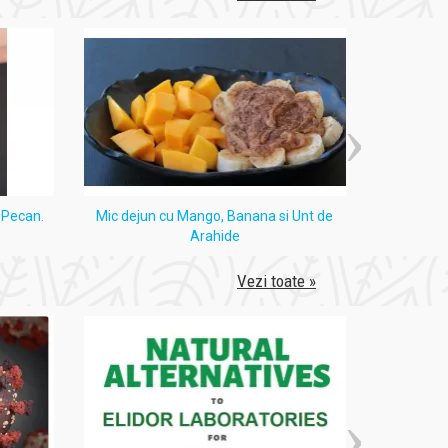
 specialist în îngrijirea părului.
i Pecan.
Mic dejun cu Mango, Banana si Unt de
Tort
Arahide
Vezi toate »