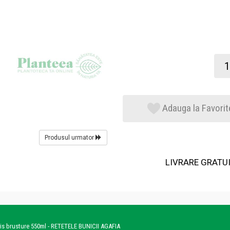
Adauga la Favorit
Produsul urmator
LIVRARE GRATUIT
olis brusture 550ml - RETETELE BUNICII AGAFIA