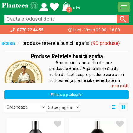
Togg
0 lei
0
navi
0770.22.44.55
Luni - Vineri 09:00 - 18:00
acasa
produse retetele bunicii agafia
(90 produse)
Produse Retetele bunicii agafia
Atunci când vine vorba despre
produsele Bunica Agafia știm că este
vorba de fapt despre produse care au în
componență plante siberiene. Este un
...mai mult
brand, care se bazează pe o poveste,
aceea a Agafiei Ermakova, cunoscută ca
Filtreaza produsele
fiind „vindecătoarea din Siberia”, cea care
obișnuia să vindece oamenii în baza unor plante numai de ea
știute, moștenite de la mama ei. Rețetele și secretele Bunicii
Agafia au fost transmise mai departe urmașilor și iată că unele au
ajuns până la noi. Dacă aceasta este legenda, există și o
dimensiune reală, gama Bunica Agafia conține produse cosmetice