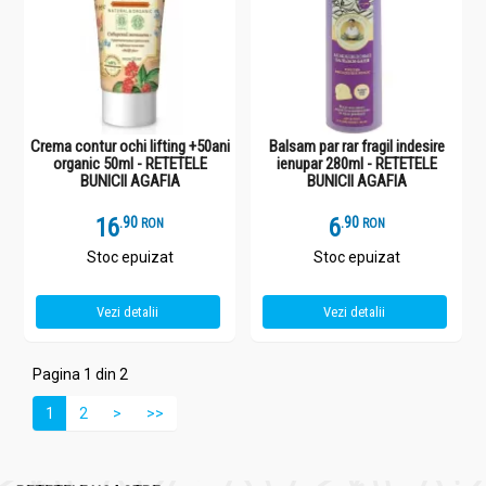
Crema contur ochi lifting +50ani
Balsam par rar fragil indesire
organic 50ml - RETETELE
ienupar 280ml - RETETELE
BUNICII AGAFIA
BUNICII AGAFIA
16
.
9
6
.
9
RON
RON
Stoc epuizat
Stoc epuizat
Vezi detalii
Vezi detalii
Pagina 1 din 2
1
2
>
>>