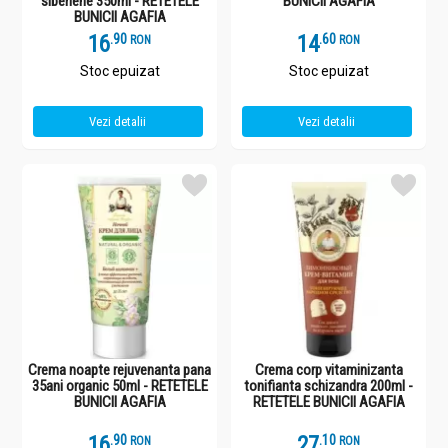
siberiene 350ml - RETETELE
BUNICII AGAFIA
BUNICII AGAFIA
16
.
9
14
.
6
RON
RON
Stoc epuizat
Stoc epuizat
Vezi detalii
Vezi detalii
Crema noapte rejuvenanta pana
Crema corp vitaminizanta
35ani organic 50ml - RETETELE
tonifianta schizandra 200ml -
BUNICII AGAFIA
RETETELE BUNICII AGAFIA
16
.
9
27
.
1
RON
RON