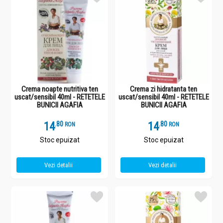
Crema noapte nutritiva ten
Crema zi hidratanta ten
uscat/sensibil 40ml - RETETELE
uscat/sensibil 40ml - RETETELE
BUNICII AGAFIA
BUNICII AGAFIA
14
.
8
14
.
8
RON
RON
Stoc epuizat
Stoc epuizat
Vezi detalii
Vezi detalii