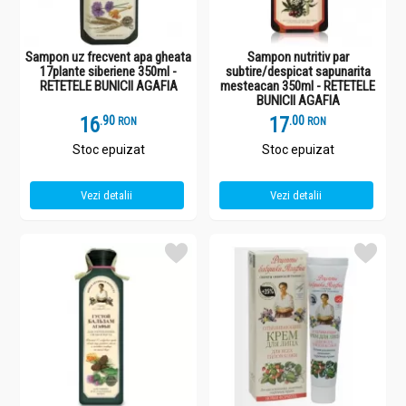
Sampon uz frecvent apa gheata
Sampon nutritiv par
17plante siberiene 350ml -
subtire/despicat sapunarita
RETETELE BUNICII AGAFIA
mesteacan 350ml - RETETELE
BUNICII AGAFIA
16
.
9
17
.
0
RON
RON
Stoc epuizat
Stoc epuizat
Vezi detalii
Vezi detalii