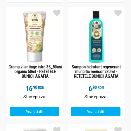
Crema zi antiage intre 35_50ani
Sampon hidratant regenerant
organic 50ml - RETETELE
mur pitic merisor 280ml -
BUNICII AGAFIA
RETETELE BUNICII AGAFIA
16
.
9
6
.
9
RON
RON
Stoc epuizat
Stoc epuizat
Vezi detalii
Vezi detalii