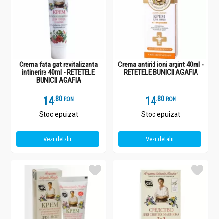
Crema fata gat revitalizanta
Crema antirid ioni argint 40ml -
intinerire 40ml - RETETELE
RETETELE BUNICII AGAFIA
BUNICII AGAFIA
14
.
8
14
.
8
RON
RON
Stoc epuizat
Stoc epuizat
Vezi detalii
Vezi detalii