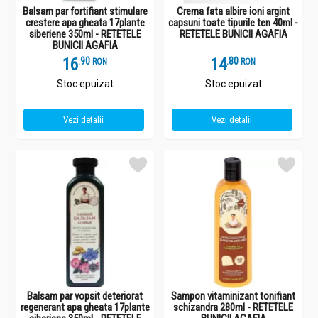
Balsam par fortifiant stimulare
Crema fata albire ioni argint
crestere apa gheata 17plante
capsuni toate tipurile ten 40ml -
siberiene 350ml - RETETELE
RETETELE BUNICII AGAFIA
BUNICII AGAFIA
16
.
9
14
.
8
RON
RON
Stoc epuizat
Stoc epuizat
Vezi detalii
Vezi detalii
Balsam par vopsit deteriorat
Sampon vitaminizant tonifiant
regenerant apa gheata 17plante
schizandra 280ml - RETETELE