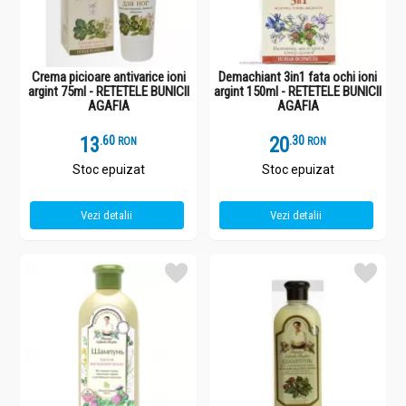
Crema picioare antivarice ioni
Demachiant 3in1 fata ochi ioni
argint 75ml - RETETELE BUNICII
argint 150ml - RETETELE BUNICII
AGAFIA
AGAFIA
13
.
6
20
.
3
RON
RON
Stoc epuizat
Stoc epuizat
Vezi detalii
Vezi detalii