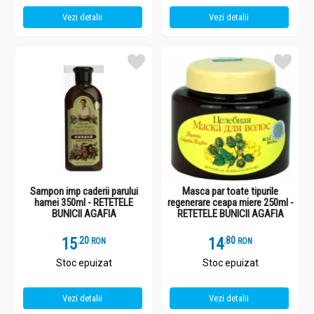
Vezi detalii
Vezi detalii
Sampon imp caderii parului
Masca par toate tipurile
hamei 350ml - RETETELE
regenerare ceapa miere 250ml -
BUNICII AGAFIA
RETETELE BUNICII AGAFIA
15
.
2
14
.
8
RON
RON
Stoc epuizat
Stoc epuizat
Vezi detalii
Vezi detalii