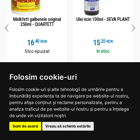
Melkfett galbenele original
Ulei ricin 100ml - SEVA PLANT
250ml - QUARTETT
16
.
4
15
.
2
RON
RON
Stoc epuizat
In stoc
Vezi detalii
Adauga
Folosim cookie-uri
Folosim cookie-uri și alte tehnologii de urmărire pentru a
îmbunătăți experiența ta de navigare pe website-ul nostru,
pentru afișa conținut și reclame personalizate, pentru a
Plantoteca ta online
analiza traficul de pe website-ul nostru și pentru a înțelege
de unde vin vizitatorii noștri.
Date contact
Sunt de acord
Vreau să schimb setările
Program: Luni - Vineri 09:00 - 18:00