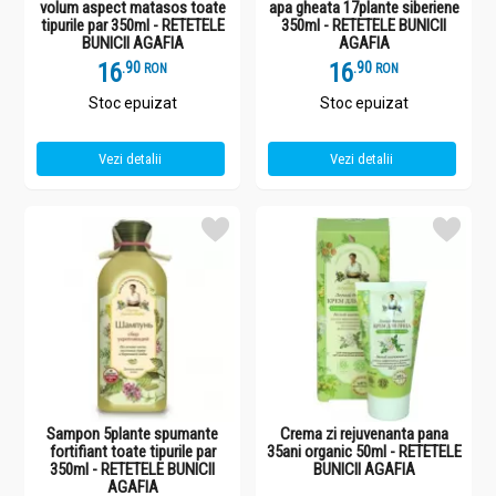
volum aspect matasos toate
apa gheata 17plante siberiene
tipurile par 350ml - RETETELE
350ml - RETETELE BUNICII
BUNICII AGAFIA
AGAFIA
16
.
9
16
.
9
RON
RON
Stoc epuizat
Stoc epuizat
Vezi detalii
Vezi detalii
Sampon 5plante spumante
Crema zi rejuvenanta pana
fortifiant toate tipurile par
35ani organic 50ml - RETETELE
350ml - RETETELE BUNICII
BUNICII AGAFIA
AGAFIA