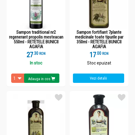
de dinți, creme anti-aging pentru ten, cu ioni de argint, creme care
stimulează regenerarea celulară, creme antiacnee (cu rădăcină
de maral).
Sampon traditional nr2
Sampon fortifiant 7plante
regenerant propolis mesteacan
medicinale toate tipurile par
550ml - RETETELE BUNICII
350ml - RETETELE BUNICII
AGAFIA
AGAFIA
27
.
3
17
.
0
RON
RON
In stoc
Stoc epuizat
Vezi detalii
Adauga in cos