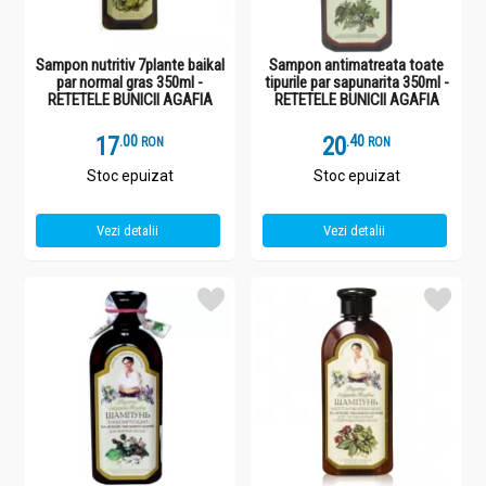
Sampon nutritiv 7plante baikal
Sampon antimatreata toate
par normal gras 350ml -
tipurile par sapunarita 350ml -
RETETELE BUNICII AGAFIA
RETETELE BUNICII AGAFIA
17
.
0
20
.
4
RON
RON
Stoc epuizat
Stoc epuizat
Vezi detalii
Vezi detalii