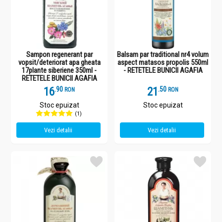
Sampon regenerant par
Balsam par traditional nr4 volum
vopsit/deteriorat apa gheata
aspect matasos propolis 550ml
17plante siberiene 350ml -
- RETETELE BUNICII AGAFIA
RETETELE BUNICII AGAFIA
16
.
9
21
.
5
RON
RON
Stoc epuizat
Stoc epuizat
(1)
Vezi detalii
Vezi detalii