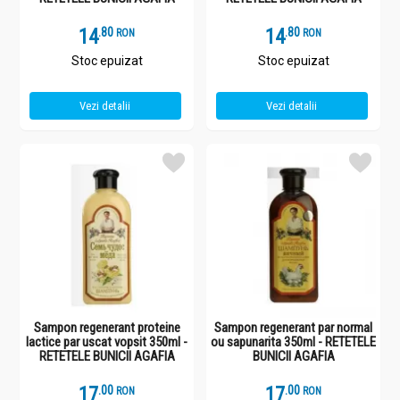
14
.
8
14
.
8
RON
RON
Stoc epuizat
Stoc epuizat
Vezi detalii
Vezi detalii
Sampon regenerant proteine
Sampon regenerant par normal
lactice par uscat vopsit 350ml -
ou sapunarita 350ml - RETETELE
RETETELE BUNICII AGAFIA
BUNICII AGAFIA
17
.
0
17
.
0
RON
RON