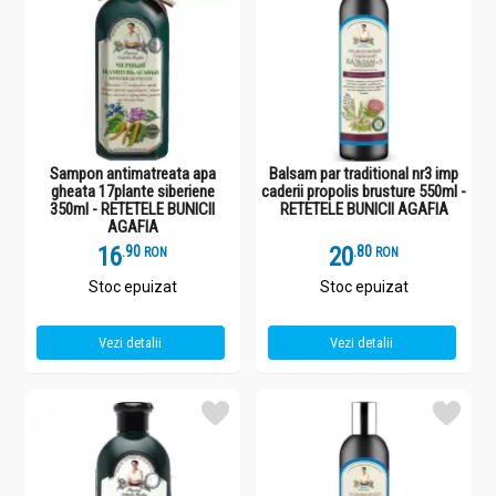
Sampon antimatreata apa
Balsam par traditional nr3 imp
gheata 17plante siberiene
caderii propolis brusture 550ml -
350ml - RETETELE BUNICII
RETETELE BUNICII AGAFIA
AGAFIA
16
.
9
20
.
8
RON
RON
Stoc epuizat
Stoc epuizat
Vezi detalii
Vezi detalii