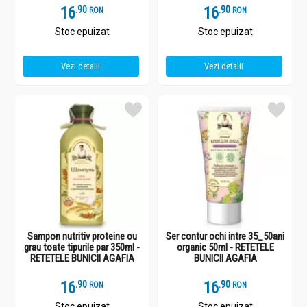
16
.
9
16
.
9
RON
RON
Stoc epuizat
Stoc epuizat
Vezi detalii
Vezi detalii
Sampon nutritiv proteine ou
Ser contur ochi intre 35_50ani
grau toate tipurile par 350ml -
organic 50ml - RETETELE
RETETELE BUNICII AGAFIA
BUNICII AGAFIA
16
.
9
16
.
9
RON
RON
Stoc epuizat
Stoc epuizat