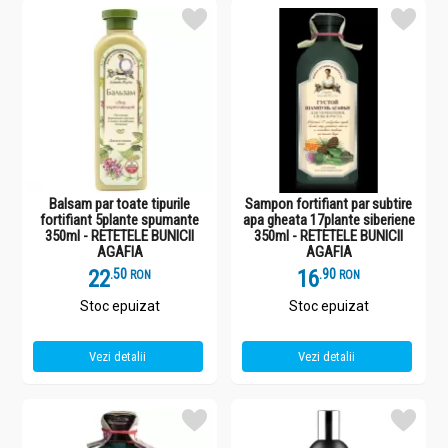
Balsam par toate tipurile
Sampon fortifiant par subtire
fortifiant 5plante spumante
apa gheata 17plante siberiene
350ml - RETETELE BUNICII
350ml - RETETELE BUNICII
AGAFIA
AGAFIA
22
.
5
16
.
9
RON
RON
Stoc epuizat
Stoc epuizat
Vezi detalii
Vezi detalii