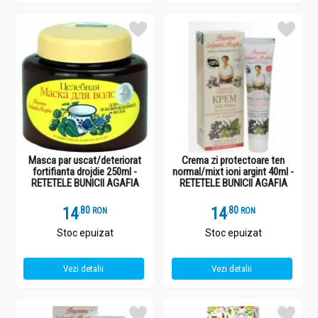
Masca par uscat/deteriorat
Crema zi protectoare ten
fortifianta drojdie 250ml -
normal/mixt ioni argint 40ml -
RETETELE BUNICII AGAFIA
RETETELE BUNICII AGAFIA
14
.
8
14
.
8
RON
RON
Stoc epuizat
Stoc epuizat
Vezi detalii
Vezi detalii