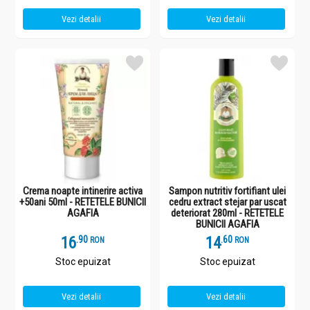
Vezi detalii
Vezi detalii
Crema noapte intinerire activa
Sampon nutritiv fortifiant ulei
+50ani 50ml - RETETELE BUNICII
cedru extract stejar par uscat
AGAFIA
deteriorat 280ml - RETETELE
BUNICII AGAFIA
16
.
9
14
.
6
RON
RON
Stoc epuizat
Stoc epuizat
Vezi detalii
Vezi detalii