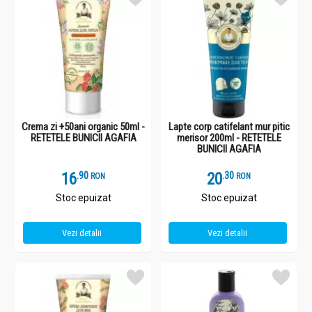
Crema zi +50ani organic 50ml -
Lapte corp catifelant mur pitic
RETETELE BUNICII AGAFIA
merisor 200ml - RETETELE
BUNICII AGAFIA
16
.
9
20
.
3
RON
RON
Stoc epuizat
Stoc epuizat
Vezi detalii
Vezi detalii