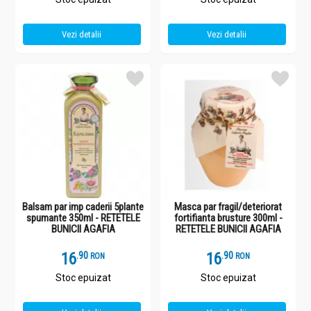
Vezi detalii
Vezi detalii
Balsam par imp caderii 5plante
Masca par fragil/deteriorat
spumante 350ml - RETETELE
fortifianta brusture 300ml -
BUNICII AGAFIA
RETETELE BUNICII AGAFIA
16
.
9
16
.
9
RON
RON
Stoc epuizat
Stoc epuizat