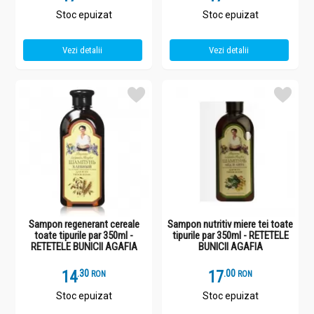
Stoc epuizat
Stoc epuizat
Vezi detalii
Vezi detalii
Sampon regenerant cereale
Sampon nutritiv miere tei toate
toate tipurile par 350ml -
tipurile par 350ml - RETETELE
RETETELE BUNICII AGAFIA
BUNICII AGAFIA
14
.
3
17
.
0
RON
RON
Stoc epuizat
Stoc epuizat