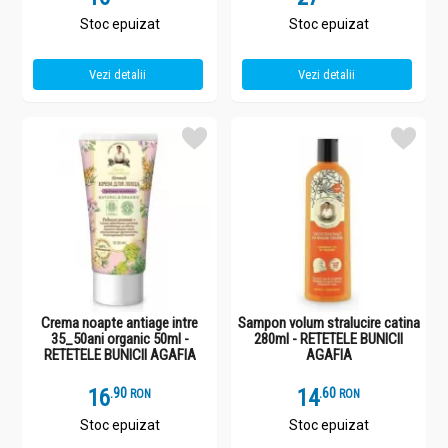
Stoc epuizat
Stoc epuizat
Vezi detalii
Vezi detalii
Crema noapte antiage intre
Sampon volum stralucire catina
35_50ani organic 50ml -
280ml - RETETELE BUNICII
RETETELE BUNICII AGAFIA
AGAFIA
16
.
9
14
.
6
RON
RON
Stoc epuizat
Stoc epuizat