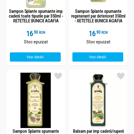
Sampon 5plante spumante imp
Sampon 5plante spumante
caderii toate tipurile par 350ml -
regenerant par deteriorat 350ml
RETETELE BUNICII AGAFIA
- RETETELE BUNICII AGAFIA
16
.
9
16
.
9
RON
RON
Stoc epuizat
Stoc epuizat
Vezi detalii
Vezi detalii
Sampon 5plante spumante
Balsam par imp caderii/ruperii