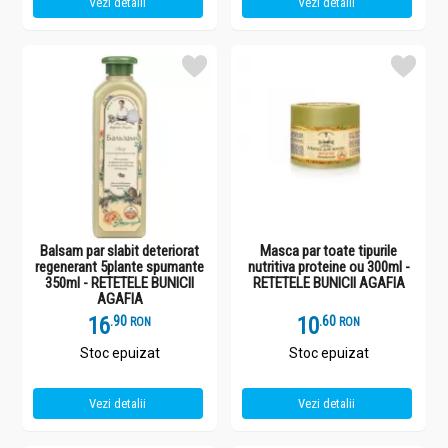
Vezi detalii
Vezi detalii
Balsam par slabit deteriorat
Masca par toate tipurile
regenerant 5plante spumante
nutritiva proteine ou 300ml -
350ml - RETETELE BUNICII
RETETELE BUNICII AGAFIA
AGAFIA
16
.
9
10
.
6
RON
RON
Stoc epuizat
Stoc epuizat
Vezi detalii
Vezi detalii