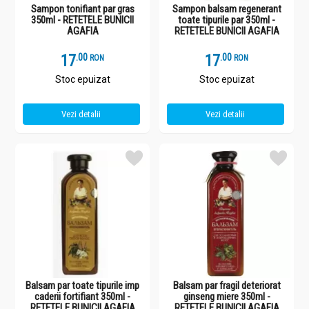
Sampon tonifiant par gras
Sampon balsam regenerant
350ml - RETETELE BUNICII
toate tipurile par 350ml -
AGAFIA
RETETELE BUNICII AGAFIA
17
.
0
17
.
0
RON
RON
Stoc epuizat
Stoc epuizat
Vezi detalii
Vezi detalii
Balsam par toate tipurile imp
Balsam par fragil deteriorat
caderii fortifiant 350ml -
ginseng miere 350ml -
RETETELE BUNICII AGAFIA
RETETELE BUNICII AGAFIA