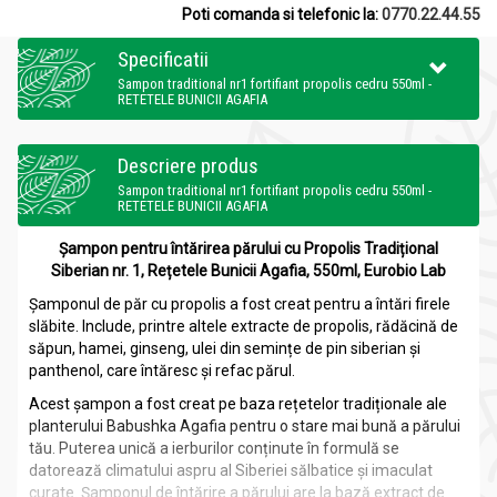
Poti comanda si telefonic la:
0770.22.44.55
Specificatii
Sampon traditional nr1 fortifiant propolis cedru 550ml -
RETETELE BUNICII AGAFIA
Descriere produs
Sampon traditional nr1 fortifiant propolis cedru 550ml -
RETETELE BUNICII AGAFIA
Șampon pentru întărirea părului cu Propolis Tradițional
Siberian nr. 1, Rețetele Bunicii Agafia, 550ml, Eurobio Lab
Șamponul de păr cu propolis a fost creat pentru a întări firele
slăbite. Include, printre altele extracte de propolis, rădăcină de
săpun, hamei, ginseng, ulei din semințe de pin siberian și
panthenol, care întăresc și refac părul.
Acest șampon a fost creat pe baza rețetelor tradiționale ale
planterului Babushka Agafia pentru o stare mai bună a părului
tău. Puterea unică a ierburilor conținute în formulă se
datorează climatului aspru al Siberiei sălbatice și imaculat
curate. Șamponul de întărire a părului are la bază extract de