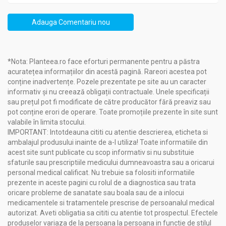
15981603, CI 15981603, CI 15981603.
(*) Ingrediente din agricultura ecologica.
Adauga Comentariu nou
Nu conține:
SLS, parabeni si silicon.
Materiile prime vegetale provin din zonele curate ale Siberiei si
*Nota: Planteea.ro face eforturi permanente pentru a păstra
din regiunea Baikal.
acuratețea informațiilor din acestă pagină. Rareori acestea pot
Fabricat in
: Estonia
conține inadvertențe. Pozele prezentate pe site au un caracter
informativ și nu creează obligații contractuale. Unele specificații
sau prețul pot fi modificate de către producător fără preaviz sau
Recomandari
pot conține erori de operare. Toate promoțiile prezente în site sunt
Sampon traditional nr1 fortifiant propolis cedru 550ml -
valabile în limita stocului.
RETETELE BUNICII AGAFIA
IMPORTANT: Intotdeauna cititi cu atentie descrierea, eticheta si
ambalajul produsului inainte de a-l utiliza! Toate informatiile din
Beneficii
:
acest site sunt publicate cu scop informativ si nu substituie
Întărește firul de păr și reduce căderea acestuia
, datorită
sfaturile sau prescriptiile medicului dumneavoastra sau a oricarui
proprietăților fortifiante ale extractului de propolis și
personal medical calificat. Nu trebuie sa folositi informatiile
uleiului de semințe de pin Siberian.
prezente in aceste pagini cu rolul de a diagnostica sau trata
Hidratează și menține elasticitatea părului
, datorită
oricare probleme de sanatate sau boala sau de a inlocui
extractelor de Humulus Lupulus și Geranium Sibiricum.
medicamentele si tratamentele prescrise de persoanalul medical
Îmbunătățește circulația sanguină în scalp
, reducând
autorizat. Aveti obligatia sa cititi cu atentie tot prospectul. Efectele
căderea părului și promovând creșterea unui păr
produselor variaza de la persoana la persoana in functie de stilul