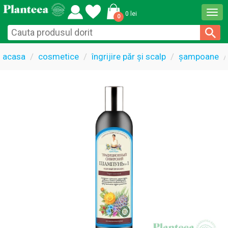
Togg
0 lei
0
navi
acasa
cosmetice
îngrijire păr și scalp
șampoane