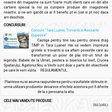
noastre din magazine ca sunt foarte multi clienti care vin din alte
cartiere special la noi sa cumpere produse din magazinele
noastre, si ne-am gandit ca ar fi benefic pt ei (cat si pt noi) daca
am deschide...
CONCURSURI:
Concurs "Tara Luanei, Trovantii si Asezarile
Rupestre"
Castiga pentru tine sau pentru cineva drag
TIMP in Tara Luanei! Hai sa vedem impreuna
grotele si trovantii si sa aflam povestile care au
transformat un picior de plai intr-un tinut de
legenda. Babele de la Ulmet, pestera si biserica lui Iosif, Crucea
Spatarului, Agatonul Nou si Vechi sunt doar o parte din obiectivele
pe care le vom vizita. REGULAMENTUL...
Planteea nu isi asuma raspunderea pentru rezultatele obtinute in
urma utilizarii produselor deoarece efectele acestora pot fi diferite
de la o persoana la alta.
CELE MAI VANDUTE PRODUSE:
Vezi toate >