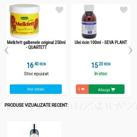
Melkfett galbenele original 250ml
Ulei ricin 100ml - SEVA PLANT
- QUARTETT
16
.
4
15
.
2
RON
RON
Stoc epuizat
In stoc
Vezi detalii
Adauga
PRODUSE VIZUALIZATE RECENT: