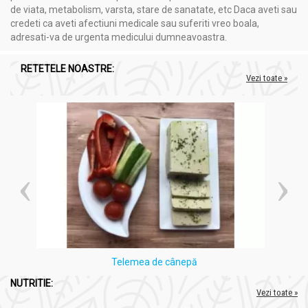
sănătos, datorită extractului de Inula Helenium.
de viata, metabolism, varsta, stare de sanatate, etc Daca aveti sau
Ajută la îmbunătățirea sănătății scalpului și reducerea
credeti ca aveti afectiuni medicale sau suferiti vreo boala,
inflamațiilor
, datorită extractelor de Chamomila Recutita
adresati-va de urgenta medicului dumneavoastra.
și radacina de Panax Ginseng.
Are o formulă delicată și eficientă
, care curăță în
RETETELE NOASTRE:
profunzime și îngrijește părul, fără a-l usca sau a-l irita.
Vezi toate »
Este un produs natural, fără substanțe chimice dure
,
astfel încât poate fi folosit frecvent fără a avea efecte
secundare nocive.
Ajută la menținerea sănătății și frumuseții părului
,
datorită formulei sale bogate în ingrediente naturale și
eficiente.
Tip de par:
deteriorat, fragil, slăbit la rădăcină cu tendință de
cădere, toate tipurile.
Mod utilizare:
Sampon traditional nr1 fortifiant propolis cedru 550ml -
RETETELE BUNICII AGAFIA
Telemea de cânepă
NUTRITIE:
Aplicați șamponul pe părul umed, masați-l într-o spumă timp
Vezi toate »
de 1-2 minute.