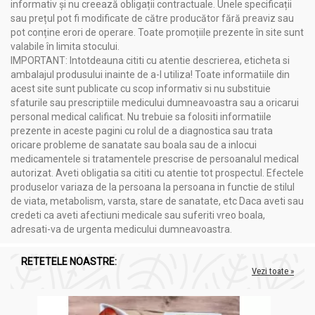
informativ și nu creează obligații contractuale. Unele specificații
sau prețul pot fi modificate de către producător fără preaviz sau
pot conține erori de operare. Toate promoțiile prezente în site sunt
valabile în limita stocului.
IMPORTANT: Intotdeauna cititi cu atentie descrierea, eticheta si
ambalajul produsului inainte de a-l utiliza! Toate informatiile din
acest site sunt publicate cu scop informativ si nu substituie
sfaturile sau prescriptiile medicului dumneavoastra sau a oricarui
personal medical calificat. Nu trebuie sa folositi informatiile
prezente in aceste pagini cu rolul de a diagnostica sau trata
oricare probleme de sanatate sau boala sau de a inlocui
medicamentele si tratamentele prescrise de persoanalul medical
autorizat. Aveti obligatia sa cititi cu atentie tot prospectul. Efectele
produselor variaza de la persoana la persoana in functie de stilul
de viata, metabolism, varsta, stare de sanatate, etc Daca aveti sau
credeti ca aveti afectiuni medicale sau suferiti vreo boala,
adresati-va de urgenta medicului dumneavoastra.
RETETELE NOASTRE:
Vezi toate »