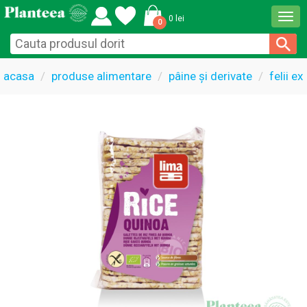
Togg
0 lei
0
navi
acasa
produse alimentare
pâine și derivate
felii e