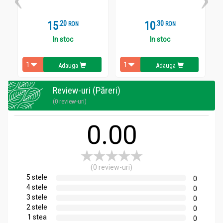
15
.
2
10
.
3
RON
RON
In stoc
In stoc
Adauga
Adauga
Review-uri (Păreri)
(0 review-uri)
0.00
(0 review-uri)
5 stele
0
4 stele
0
3 stele
0
2 stele
0
1 stea
0