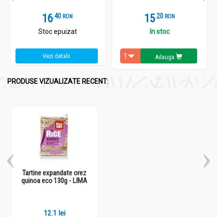
16
.
4
15
.
2
RON
RON
Stoc epuizat
In stoc
Vezi detalii
Adauga
PRODUSE VIZUALIZATE RECENT:
Tartine expandate orez
quinoa eco 130g - LIMA
12.1 lei