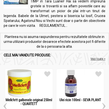
TIMP in Tara Luanei! Hai sa vedem impreuna
grotele si trovantii si sa aflam povestile care au
transformat un picior de plai intr-un tinut de
legenda. Babele de la Ulmet, pestera si biserica lui Iosif, Crucea
Spatarului, Agatonul Nou si Vechi sunt doar o parte din obiectivele
pe care le vom vizita. REGULAMENTUL...
Planteea nu isi asuma raspunderea pentru rezultatele obtinute in
urma utilizarii produselor deoarece efectele acestora pot fi diferite
de la o persoana la alta.
CELE MAI VANDUTE PRODUSE:
Vezi toate >
Melkfett galbenele original 250ml
Ulei ricin 100ml - SEVA PLANT
- QUARTETT