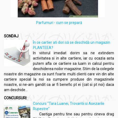
Parfumuri - cum se prepară
SONDAJ
În ce cartier ati dori să se deschidă un magazin
PLANTEEA?
In viitorul imediat dorim sa ne extindem
activitatea si in alte cartiere, iar cu ocazia asta
putem afla ce cartiere sa luam in calcul pentru
deschiderea noilor magazine. Stim de la colegele
noastre din magazine ca sunt foarte multi clienti care vin din alte
cartiere special la noi sa cumpere produse din magazinele
noastre, si ne-am gandit ca ar fi benefic pt ei (cat si pt noi) daca
am deschide...
CONCURSURI:
Concurs "Tara Luanei, Trovantii si Asezarile
Rupestre"
Castiga pentru tine sau pentru cineva drag