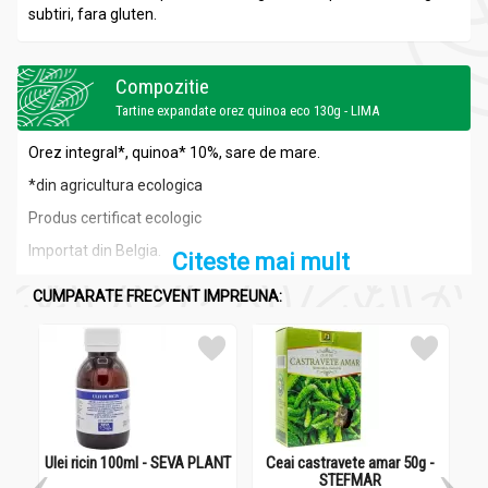
subtiri, fara gluten.
Compozitie
Tartine expandate orez quinoa eco 130g - LIMA
Orez integral*, quinoa* 10%, sare de mare.
*din agricultura ecologica
Produs certificat ecologic
Importat din Belgia.
Citeste mai mult
CUMPARATE FRECVENT IMPREUNA:
Ulei ricin 100ml - SEVA PLANT
Ceai castravete amar 50g -
B
STEFMAR